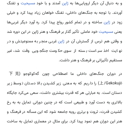
و به دنبال آن دیگر اروپایی‌ها به
ژاپن
آمدند و با خود
مسیحیت
و تفنگ
آوردند. با توجه به جنگ‌های داخلی، تفنگ خواهان زیاد پیدا کرد و خیلی
زود در
ژاپن
ساخته و در تمام کشور رواج پیدا کرد. ره آورد دیگر غربی‌ها
یعنی
مسیحیت
خود عاملی تأثیر گذار بر فرهنگ و هنر ژاپن در این دوره شد
و وقتی هم ترس از گسترش آن در
ژاپن
غربی منجر به ممنوعیتش و در
نهایت اخذ سیاست بسته از سوی حکومت جنگجویی وقت شد، غیر
مستقیم تأثیراتی بر فرهنگ و هنر داشت.
در دوران جنگ‌های داخلی ما اصطلاحی چون گه‌کوکوجو (下克
上/Gekokujō) را داریم که به معنی زیر کشیدن بالا دستان توسط زیر
دستان است. به عبارتی هر که قدرت بیشتری داشت، سعی می‌کرد جایگاه
بالاتری به دست آورد و طبیعی است که در چنین دورانی تمایل به به رخ
کشیدن قدرت، ثروت و برتری رویه جامعه شود که این مسأله در فرهنگ و
هنر این دوران هم نمود پیدا کرد. برای مثال در معماری تمایل به ساخت