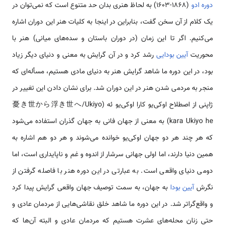
دوره ادو
(1868-1603) به لحاظ هنری بدان حد متنوع است که نمی‌توان در
یک کلام از آن سخن گفت، بنابراین در اینجا به کلیات هنر این دوران اشاره
می‌کنیم. اگر تا این زمان (در دوران باستان و سده‌های میانی) هنر با
محوریت
آیین بودایی
رشد کرد و در آن گرایش به معنی و دنیای دیگر زیاد
بود، در این دوره ما شاهد گرایش هنر به دنیای مادی هستیم، مسأله‌ای که
منجر به مردمی شدن هنر در این دوران شد. برای نشان دادن این تغییر در
ژاپنی از اصطلاح اوکی‌یو کارا اوکی‌یو ئه (憂き世から浮き世へ/Ukiyo
kara Ukiyo he) به معنی از جهان فانی به جهان گذران استفاده می‌شود
که هر چند هر دو جهان اوکی‌یو خوانده می‌شوند و هر دو هم اشاره به
همین دنیا دارند، اما اولی جهانی سرشار از اندوه و غم و ناپایداری است، اما
دومی دنیای واقعی است. به عبارتی در این دوره هنر با فاصله گرفتن از
نگرش
آیین بودا
به جهان، به سمت توصیف جهان واقعی گرایش پیدا کرد
و واقع‌گراتر شد. در این دوره ما شاهد خلق نقاشی‌هایی از مردمان عادی و
حتی زنان محله‌های عشرت هستیم که مردمان عادی و البته آن‌ها که