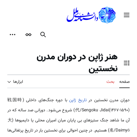
رش
ه
منوی اصلی
حتوا
جستجو
ظاهر
ابزارها
هنر ژاپن در دوران مدرن
نخستين
تغییر وضعیت فهرست محتویات
صفحه
بحث
ابزارها
دوران مدرن نخستین در
تاریخ ژاپن
با دوره جنگ‌های داخلی (戦国時
代/Sengoku Jidai(1467-1590)) شروع می‌شود. دورانی صد ساله که در
آن ما شاهد جنگ ستیزهای بی پایان میان امیران محلی یا دایمیوها (大
名/Daimyō) هستیم. در چنین احوالی برای نخستین بار در تاریخ پرتغالی‌ها