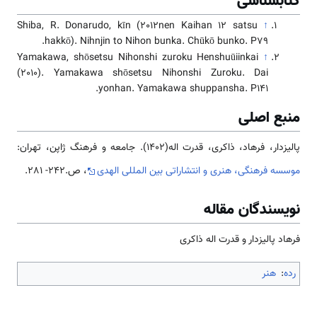
کتابشناسی
Shiba, R. Donarudo, kīn (2012nen Kaihan 12 satsu
↑
hakkō). Nihnjin to Nihon bunka. Chūkō bunko. P79.
Yamakawa, shōsetsu Nihonshi zuroku Henshuūiinkai
↑
(2010). Yamakawa shōsetsu Nihonshi Zuroku. Dai
yonhan. Yamakawa shuppansha. P141.
منبع اصلی
پالیزدار، فرهاد، ذاکری، قدرت اله(1402). جامعه و فرهنگ ژاپن، تهران:
موسسه فرهنگی، هنری و انتشاراتی بین المللی الهدی
، ص.242- 281.
نویسندگان مقاله
فرهاد پالیزدار و قدرت اله ذاکری
رده
:
هنر