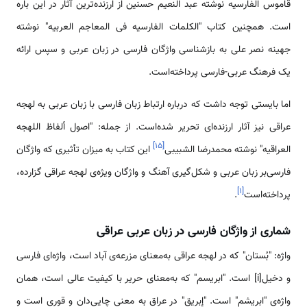
قاموس الفارسیه نوشته عبد النعیم حسنین از ارزنده‌ترین آثار در این باره
است. همچنین کتاب "الکلمات الفارسیه فی المعاجم العربیه" نوشته
جهینه نصر علی به بازشناسی واژگان فارسی در زبان عربی و سپس ارائه
یک فرهنگ عربی-فارسی پرداخته‌است.
اما بایستی توجه داشت که درباره ارتباط زبان فارسی با زبان عربی به لهجه
عراقی نیز آثار ارزنده‌ای تحریر شده‌است. از جمله: "اصول ألفاظ اللهجه
]
۱۵
[
العراقیه" نوشته محمدرضا الشبیبی
این کتاب به میزان تأثیری که واژگان
فارسی‌بر زبان عربی و شکل‌گیری آهنگ و واژگان ویژه‌ی لهجه عراقی گزارده،
]
۱
[
پرداخته‌است
.
شماری از واژگان فارسی در زبان عربی عراقی
واژه: "بُستان" که در لهجه عراقی به‌معنای مزرعه‌ی آباد است، واژه‌ای فارسی
و دخیل[i] است. "ابریسم" که به‌معنای حریر با کیفیت عالی است، همان
واژه‌ی "ابریشم" است. "إبریق" در عراق به معنی چایی‌دان و قوری است و