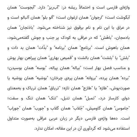
واژه‌ای فارسی است و احتمالاً ریشه در: "آب‌ریز" دارد. "آبجوست" همان
آبگوشت است؛ "ارجوان" همان ارغوان است؛ "ألو بلو" همان آلبالو است و
در عراق با این نام و نام برقوق نیز شناخته می‌شود. "باذنجان" همان
بادمجان، "باهُش" که در عراقی به کودک پر جنب و جوش گفته‌می‌شود،
همان باهوش است. "برنامج" همان "برنامه" و "بذّات" همان بد ذات و
"بلش" یا "بلشت" همان بالشت و "قمیص بهاری" همان پیراهن بهار پوش
و مناسب فصل بهار است؛ "بیاله" همان پیاله، "بوسه" همان بوسیدن؛
"برده" همان پرده، "بروانه" همان پره‌ی چرخان؛ "بوشیه" همان پوشیه یا
صورت‌پوش، "طازه" یا "طازج" همان تازه؛ "تریاق" همان تریاک و به‌معنای
دوای کارساز درد، "تمبل" همان تنبل، "تنک" همان تنگ و سفت؛
"جاموس" همان گاومیش، "جُلاب" همان گلاب و "جورب" همان "جوراب"
است. ده‌ها واژه‌ی فارسی دیگر در زبان عربی عراقی به‌صورت متداول
استفاده می‌شود که گردآوری آن در این مقاله، امکان ندارد.