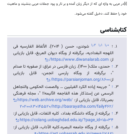
[i]در عربی به واژه ای که از دیگر زبان آمده و بر تار و پود جملات عربی بنشیند و ماهیت
خود را حفظ کند، دخیل گفته می‌شود.
کتابشناسی
۱٫۲
۱٫۱
۱٫۰
↑
شوندی، حسن ( 2014). الألفاظ الفارسیه فی
اللهجه البغدادیه، برگرفته از وبگاه دیوان العربغ، قابل بازیابی
از:
https://www.diwanalarab.com/
↑
حمدی، ملک( 1400). زبان فارسی در عراق: از صفویه تا صدام
"، برگرفته از وبگاه پارسی انجمن، قابل بازیابی
از:
https://parsianjoman.org/8600/
↑
" جریمه إباده الكرد الفیلیین … والصمت الحكومی والتجاهل
الرسمی عن إستذكار هذه الفاجعه الآلیمه!! "، مجله فرهنگی
بصریاثا، قابل بازیابی از:
https://web.archive.org/web/
20200830145520/http://basrayatha.com/faily462/
↑
برگرفته از وبگاه دانشگاه بغداد، کلیه اللغات، قابل بازیابی از:
https://colang.uobaghdad.edu.iq/?page_id=15034
↑
برگرفته از وبگاه جامعه البصره،کلیه الآداب، قابل بازیابی از:
https://art.uobasrah.edu.iq/news/17821