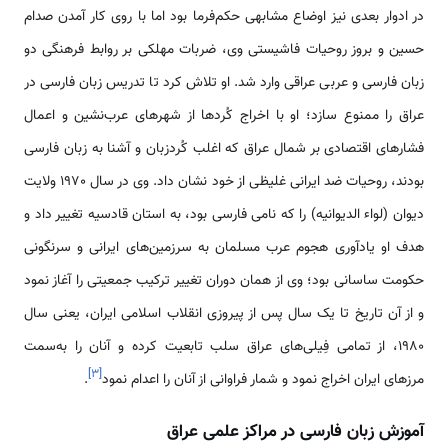
در ادوار بعدی نیز اوضاع مشابهی حکم‌فرما بود اما با روی کار آمدن صدام
حسین و بروز روحیات فاشیستی وی، ضربات مهلکی بر روابط فرهنگی دو
زبان فارسی و عربی عراقی وارد شد. او تلاش کرد تا تدریس زبان فارسی در
عراق را ممنوع سازد؛ او با اخراج کُردها از شهرهای عرب‌نشین و اعمال
فشارهای اقتصادی بر شمال عراق که اغلب کُردزبان و آشنا به زبان فارسی
بودند، روحیات ضد ایرانی غلیظی از خود نشان داد. وی در سال 1970 ولایت
دیوان (لواء الدیوانیه) را که نامی فارسی بود، به استان قادسیه تغییر داد و
هدف او یادآوری هجوم عرب مسلمان به سرزمین‌های ایرانی و سرنگونی
حکومت ساسانی بود؛ وی از همان دوران تغییر ترکیب جمعیتی را آغاز نمود
و از آن تاریخ تا یک سال پس از پیروزی انقلاب اسلامی ایران، یعنی سال
1980، از تمامی فِیلی‌های عراق سلب تابعیت کرده و آنان را به‌سمت
]
۳
[
مرزهای ایران اخراج نمود و شمار فراوانی از آنان را اعدام نمود
.
آموزش زبان فارسی در مراکز علمی عراق