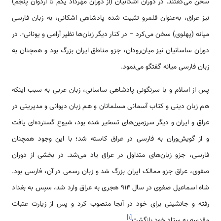
سخن می‌گفتند. در دوران اشکانیان (از دوران مهرداد یکم تا اردوان پنجم)
نیز عراق، به‌عنوان قلمرو تثبیت شده پادشاهی اشکانی، به زبان فارسی
میانه (پهلوی) سخن می‌کرد – در کنار دیگر زبان‌ها نظیر آرامی و یونانی-. در
دوران ساسانیان نیز میان‌رودان، جزو مناطق ایران بزرگ بود و همچنان به
زبان فارسی میانه گفتگو می‌نمود.
پس از اسلام و با سرنگونی پادشاهی ساسانی، زبان عربی به سبب اینکه
هم زبان دینی و کتاب آسمانی مسلمانان و هم زبان دیوانی و مدیریتی در
عراق و ایران و دیگر سرزمین‌های تسخیر شده بود، شیوع گسترده‌ای یافت
و از گویش‌وران به فارسی در عراق کاسته شد؛ با این وجود همچنان
فارسی، جزو زبان‌های متداول در عراق یاد می‌شد. در بخشی از دوران
صفوی، عراق جزو ممالک ایران بزرگ شد و زبان رسمی در آن، فارسی بود.
شاه اسماعیل صفوی در سال 914 هجری به عراق وارد شد، سپس به بغداد
رفته و جانشینی برای خود در آنجا منصوب کرد و پس از زیارت عتبات
]
۱
[
مقدسه به ستاد خود بازگشت
.