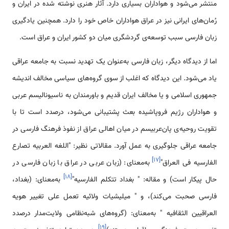
منتشر می‌شود و هواداران بسیاری دارد. آثار هنری نوشته شده در ایران و
رُمان‌های ایرانی نیز در عراق هواداران خاص خود را دارد. همچنین یادگیری
زبان فارسی سبب توسعه‌ی گردشگری میان دو کشور ایران و عراق است.
اما از دیدگاه دیگر، زبان فارسی به‌عنوان یک تهدید نسبت به جامعه عراقی
یاد می‌شود. این دیدگاه که اغلب از سوی گروه‌های سیاسی مخالف اندیشه
جمهوری اسلامی و یا مخالف ایران قدیم و باورمندان به ناسیونالیسم عربی
و هواداران رژیم فروپاشیده بعث پشتیبانی می‌شود، درصدد است تا با
تقویت روحیه‌ی پان‌عربیسم در میان اهالی عراق از نفوذ فرهنگ فارسی در
جامعه عراقی جلوگیری به عمل آورد. مقالاتی نظیر: "اللغه العربیه تصارع
]
۱۷
[
الفارسیه فی العراق"
به‌معنای: (زبان عربی در عراق با زبان فارسی در
]
۱۸
[
حال پیکار است) و مقاله: " بغداد تتکلم الفارسیه"
به‌معنای: (بغداد،
فارسی صحبت می‌کند)، و " میلیشیات ولائیه تعمل علی تغییر هویه
العراقیین الثقافیه " به‌معنای: (گروه‌های شبه‌نظامی ولایت‌مدار درصدد
]
۱۹
[