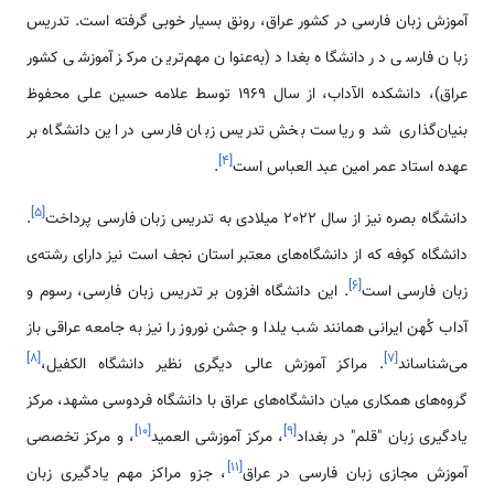
آموزش زبان فارسی در کشور عراق، رونق بسیار خوبی گرفته است. تدریس
زبان فارسی در دانشگاه بغداد (به‌عنوان مهم‌ترین مرکز آموزشی کشور
عراق)، دانشکده الآداب، از سال 1969 توسط علامه حسین علی محفوظ
بنیان‌گذاری شد و ریاست بخش تدریس زبان فارسی در این دانشگاه بر
]
۴
[
عهده استاد عمر امین عبد العباس است
.
]
۵
[
دانشگاه بصره نیز از سال 2022 میلادی به تدریس زبان فارسی پرداخت
.
دانشگاه کوفه که از دانشگاه‌های معتبر استان نجف است نیز دارای رشته‌ی
]
۶
[
زبان فارسی است
. این دانشگاه افزون بر تدریس زبان فارسی، رسوم و
آداب کُهن ایرانی همانند شب یلدا و جشن نوروز را نیز به جامعه عراقی باز
]
۸
[
]
۷
[
می‌شناساند
. مراکز آموزش عالی دیگری نظیر دانشگاه الکفیل،
گروه‌های همکاری میان دانشگاه‌های عراق با دانشگاه فردوسی مشهد، مرکز
]
۱۰
[
]
۹
[
یادگیری زبان "قلم" در بغداد
، مرکز آموزشی العمید
، و مرکز تخصصی
]
۱۱
[
آموزش مجازی زبان فارسی در عراق
، جزو مراکز مهم یادگیری زبان