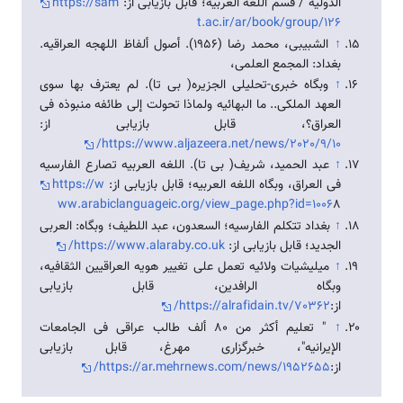
الدولیه / قسم اللغه العربیه؛ قابل بازیابی از:
https://sam
t.ac.ir/ar/book/group/126
↑
الشبیبی، محمد رضا (1956). أصول ألفاظ اللهجه العراقیه.
بغداد: المجمع العلمی،
↑
وبگاه خبری-تحلیلی الجزیره( بی تا). لم یعترف بها سوى
العهد الملكی.. ما البهائیه ولماذا تحولت إلى طائفه منبوذه فی
العراق؟، قابل بازیابی از:
https://www.aljazeera.net/news/2020/9/10/
↑
عبد الحمید، شریف( بی تا). اللغه العربیه تصارع الفارسیه
فی العراق، وبگاه اللغه العربیه؛ قابل بازیابی از:
https://w
ww.arabiclanguageic.org/view_page.php?id=1006
8
↑
بغداد تتكلم الفارسیه؛ السعدون، عبد اللطیف؛ وبگاه: العربی
الجدید؛ قابل بازیابی از:
https://www.alaraby.co.uk/
↑
میلیشیات ولائیه تعمل على تغییر هویه العراقیین الثقافیه،
وبگاه الرافدین، قابل بازیابی
از:
https://alrafidain.tv/70362/
↑
" تعلیم أكثر من 80 ألف طالب عراقی فی الجامعات
الإیرانیه"، خبرگزاری مهرغ، قابل بازیابی
از:
https://ar.mehrnews.com/news/1952655/