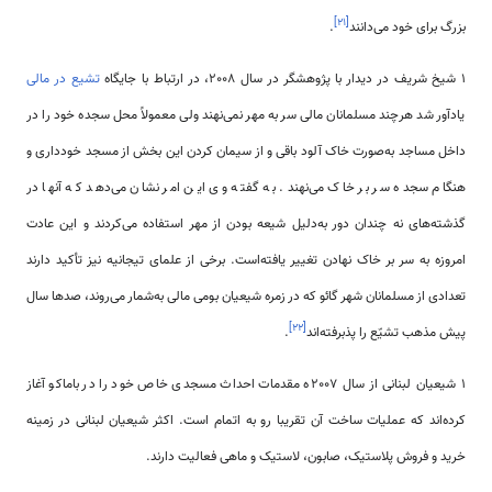
]
۲۱
[
بزرگ برای خود می‌دانند
.
1 شیخ شریف در دیدار با پژوهشگر در سال 2008، در ارتباط با جایگاه
تشیع در مالی
یادآور شد هرچند مسلمانان مالی سر به مهر نمی‌نهند ولی معمولاً محل سجده خود را در
داخل مساجد به‌صورت خاک آلود باقی و از سیمان کردن این بخش از مسجد خودداری و
هنگام سجده سر بر خاک می‌نهند. به گفته وی این امر نشان می‌دهد که آنها در
گذشته‌های نه چندان دور به‌دلیل شیعه بودن از مهر استفاده می‌کردند و این عادت
امروزه به سر بر خاک نهادن تغییر یافته‌است. برخی از علمای تیجانیه نیز تأکید دارند
تعدادی از مسلمانان شهر گائو که در زمره شیعیان بومی ‌مالی به‌شمار می‌روند، صدها سال
]
۲۲
[
پیش مذهب تشیّع را پذبرفته‌اند
.
1 شیعیان لبنانی از سال 2007ه مقدمات احداث مسجدی خاص خود را در باماکو آغاز
کرده‌اند که عملیات ساخت آن تقریبا رو به اتمام است. اکثر شیعیان لبنانی در زمینه
خرید و فروش پلاستیک، صابون، لاستیک و ماهی فعالیت دارند.