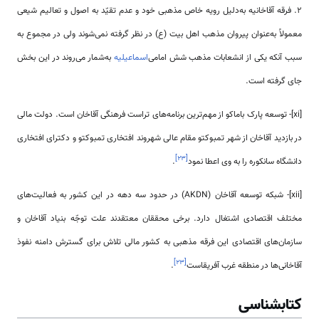
2. فرقه آقاخانیه به‌دلیل رویه خاص مذهبی خود و عدم تقیّد به اصول و تعالیم شیعی
معمولاً به‌عنوان پیروان مذهب اهل بیت (ع) در نظر گرفته نمی‌شوند ولی در مجموع به
سبب آنکه یکی از انشعابات مذهب شش امامی‌
اسماعیلیه
به‌شمار می‌روند در این بخش
جای گرفته است.
[xi]- توسعه پارک باماکو از مهم‌‌‌ترین برنامه‌های تراست فرهنگی آقاخان است. دولت مالی
در بازدید آقاخان از شهر تمبوکتو مقام عالی شهروند افتخاری تمبوکتو و دکترای افتخاری
]
۲۳
[
دانشگاه سانکوره را به وی اعطا نمود
.
[xii]- شبکه توسعه آقاخان (AKDN) در حدود سه دهه در این کشور به فعالیت‌های
مختلف اقتصادی اشتغال دارد. برخی محققان معتقدند علت توجّه بنیاد آقاخان و
سازمان‌های اقتصادی این فرقه مذهبی به کشور مالی تلاش برای گسترش دامنه نفوذ
]
۲۳
[
آقاخانی‌ها در منطقه غرب آفریقاست
.
کتابشناسی