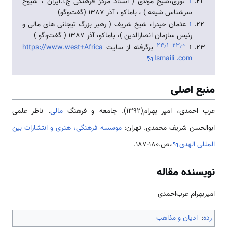
↑
توری،شیخ مولای ( استاد مرکز فرهنگی ج.ا.ایران ، شیوخ
سرشناس شیعه ) ، باماکو ، آذر 1387 (گفت‌وگو)
↑
عثمان حیدرا، شیخ شریف ( رهبر بزرگ تیجانی های مالی و
رئیس سازمان انصارالدین )، باماکو، آذر 1387 ( گفت‌وگو )
۲۳٫۱
۲۳٫۰
↑
برگرفته از سایت
https://www.west+Africa
Ismaili .com
منبع اصلی
عرب احمدی، امیر بهرام(1392). جامعه و فرهنگ
مالی
. ناظر علمی
ابوالحسن شریف محمدی. تهران:
موسسه فرهنگی، هنری و انتشارات بین
المللی الهدی
،ص.180-187.
نویسنده مقاله
امیربهرام‌ عرب‌احمدی
رده
:
ادیان و مذاهب