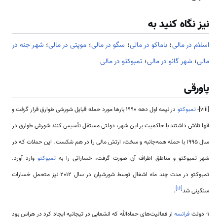
نیز نگاه کنید به
اسلام در مالی
؛
باماکو در مالی
؛
سگو در مالی
؛
موپتی در مالی
؛
شهر جنه در
مالی
؛
شهر گائو در مالی
؛
تمبوکتو در مالی
پاورقی
[viii]-
تمبوکتو
در نیمه اول دهه 1990 بارها مورد حمله قبایل شورشی طوارق قرار گرفت و
آنها تلاش داشتند با حاکمیت بر این شهر، دولتی مستقل تأسیس کنند شورش طوارق در
سال 1995 با حمله همه‌جانبه و سخت، ارتش مالی را در هم شکست. این حملات که در
شهر تمبوکتو و مناطق اطراف آن صورت گرفت، خساراتی را به
تمبوکتو
وارد آورد.
تمبوکتو در مدت چند ماه اشغال توسط شورشیان در سال 2012 نیز متحمل خسارات
]
۱۶
[
سنگینی شد
.
1- دولت
فرانسه
از فعالیت‌های حماه‌الله که انشعابی در تیجانیه ایجاد کرد در هراس بود