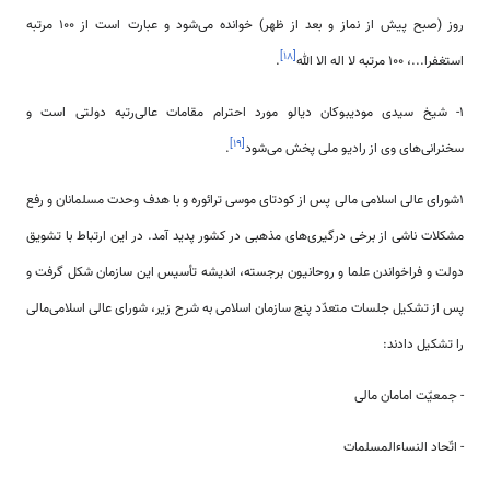
روز (صبح پیش از نماز و بعد از ظهر) خوانده می‌شود و عبارت است از 100 مرتبه
]
۱۸
[
استغفرا...، 100 مرتبه لا اله الا الله
.
1- شیخ سیدی مودیبوکان دیالو مورد احترام مقامات عالی‌رتبه دولتی است و
]
۱۹
[
سخنرانی‌های وی از رادیو ملی پخش می‌شود
.
1شورای عالی اسلامی ‌مالی پس از کودتای موسی ترائوره و با هدف وحدت مسلمانان و رفع
مشکلات ناشی از برخی درگیری‌های مذهبی در کشور پدید آمد. در این ارتباط با تشویق
دولت و فراخواندن علما و روحانیون برجسته، ‌اندیشه تأسیس این سازمان شکل گرفت و
پس از تشکیل جلسات متعدّد پنج سازمان اسلامی‌ به شرح زیر، شورای عالی اسلامی‌مالی
را تشکیل دادند:
- جمعیّت امامان مالی
- اتّحاد النساء‌المسلمات