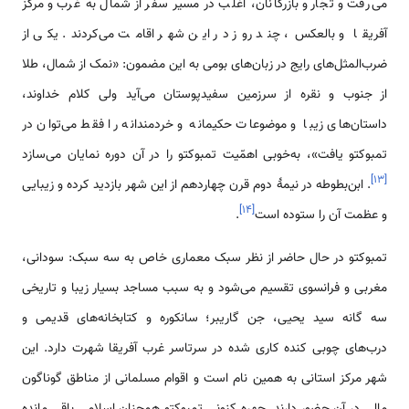
می‌رفت و تجّار و بازرگانان، اغلب در مسیر سفر از شمال به غرب و مرکز
آفریقا و بالعکس، چند روز در این شهر اقامت می‌کردند. یکی از
ضرب‌المثل‌های رایج در زبان‌های بومی‌ به این مضمون: «نمک از شمال، طلا
از جنوب و نقره از سرزمین سفیدپوستان می‌آید ولی کلام خداوند،
داستان‌های زیبا و موضوعات حکیمانه و خردمندانه را فقط می‌توان در
تمبوکتو یافت»، به‌خوبی اهمّیت تمبوکتو را در آن دوره نمایان می‌سازد
]
۱۳
[
. ابن‌بطوطه در نیمۀ دوم قرن چهاردهم از این شهر بازدید کرده و زیبایی
]
۱۴
[
و عظمت آن را ستوده است
.
تمبوکتو در حال حاضر از نظر سبک معماری خاص به سه سبک: سودانی،
مغربی و فرانسوی تقسیم می‌شود و به سبب مساجد بسیار زیبا و تاریخی
سه گانه سید یحیی، جن گاریبر؛ سانکوره و کتابخانه‌های قدیمی و
درب‌های چوبی کنده کاری شده در سر‌تا‌سر غرب آفریقا شهرت دارد. این
شهر مرکز استانی به همین نام است و اقوام مسلمانی از مناطق گوناگون
مالی در آن حضور دارند. چهره کنونی تمبوكتو همچنان اسلامی باقی مانده