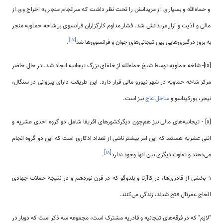
و حماه‌الله و بسیاری از مریدانش را تحت نظر داشت که سرانجام منجر به اخراج وی از
مالی و اذیت و آزار مریدانش شد. فشار مداوم کارگزاران فرانسوی بر شاخه حماویه منجر
]
۱۷
[
به بروز درگیری‌هایی بین تیجانی‌های جوان و فرانسوی‌ها شد
.
[ix]- شاخه حماویه توسط شیخ حماه‌لله از خلفای بزرگ تیجانیه ایجاد شد. در حال حاضر
مرکز شاخه حماویه در شهر نیورو مالی قرار دارد. این طریقت دارای پیروانی در سنگال،
نیجر، بورکیناسو و
ساحل عاج
نیز است.
[x] - تیجانیه‌های مالی نیز هم‌چون دیگرکشورهای آفریقا شامل دو گروه احدی عشریه و
اثنی عشریه هستند که این امر بیشتر ناشی از تعداد اذکاری است که این دو گروه انجام
]
۱۸
[
می‌دهند و تفاوت دیگری بین آنها وجود ندارد
.
1- بخشی از قادری‌ها، در کاآرتا و بلدوگو که در قرن نوزدهم و در نتیجه حملات جهادی
الحاج عمرتال فتح شدند، زندگی می‌کنند.
"لازم" که در فرقه‌های تیجانیه و قادریه مشترک است، مجموعه سه ذکر است که دوبار در