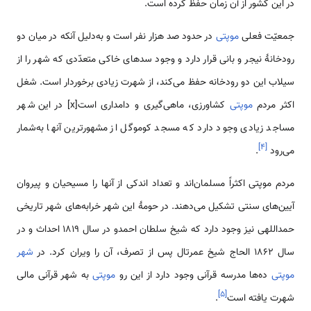
در این کشور از آن زمان حفظ کرده است.
جمعیّت فعلی
موپتی
در حدود صد هزار نفر است و به‌دلیل آنکه در میان دو
رودخانۀ نیجر و بانی قرار دارد و وجود سدهای خاکی متعدّدی که شهر را از
سیلاب این دو رودخانه حفظ می‌کند، از شهرت زیادی برخوردار است. شغل
اکثر مردم
موپتی
کشاورزی، ماهی‌گیری و دامداری است[x] در این شهر
مساجد زیادی وجود دارد که مسجد کوموگل از مشهور‌‌‌‌ترین آنها به‌شمار
]
۴
[
می‌رود
.
مردم موپتی اکثراً مسلمان‌اند و تعداد اندکی از آنها را مسیحیان و پیروان
آیین‌های سنتی تشکیل می‌دهند. در حومۀ این شهر خرابه‌های شهر تاریخی
حمداللهی نیز وجود دارد که شیخ سلطان احمدو در سال 1819 احداث و در
سال 1862 الحاج شیخ عمرتال پس از تصرف، آن را ویران کرد. در
شهر
موپتی
ده‌ها مدرسه قرآنی وجود دارد از این رو
موپتی
به شهر قرآنی مالی
]
۵
[
شهرت یافته است
.