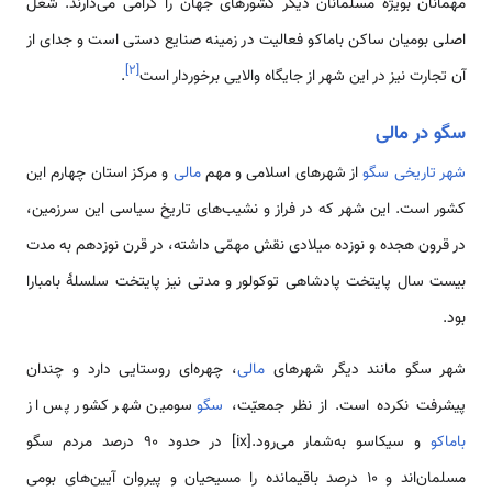
مهمانان بویژه مسلمانان دیگر کشورهای جهان را گرامی می‌دارند. شغل
اصلی بومیان ساکن باماکو فعالیت در زمینه صنایع دستی است و جدای از
]
۲
[
آن تجارت نیز در این شهر از جایگاه والایی برخوردار است
.
سگو در مالی
شهر تاریخی سگو
از شهرهای اسلامی ‌و مهم
مالی
و مرکز استان چهارم این
کشور است. این شهر که در فراز و نشیب‌های تاریخ سیاسی این سرزمین،
در قرون هجده و نوزده میلادی نقش مهمّی‌ داشته، در قرن نوزدهم به مدت
بیست سال پایتخت پادشاهی توکولور و مدتی نیز پایتخت سلسلۀ بامبارا
بود.
شهر سگو مانند دیگر شهرهای
مالی
، چهره‌ای روستایی دارد و چندان
پیشرفت نکرده است. از نظر جمعیّت،
سگو
سومین شهر کشور پس از
باماکو
و سیکاسو به‌شمار می‌رود.[ix] در حدود 90 درصد مردم سگو
مسلمان‌اند و 10 درصد باقیمانده را مسیحیان و پیروان آیین‌های بومی‌