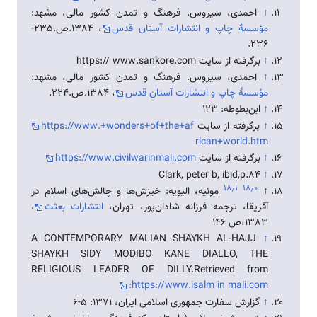
↑
احمدی، سيروس. فرهنگ و تمدن كشور مالی، مشهد:
مؤسسۀ چاپ و انتشارات آستان قدس
، 1384.ص.235-
236.
↑
برگرفته از سایت https:// www.sankore.com
↑
احمدی، سيروس. فرهنگ و تمدن كشور مالی، مشهد:
مؤسسۀ چاپ و انتشارات آستان قدس
، 1384.ص.224.
↑
ابن‌بطوطه: 123
↑
برگرفته از سایت
https://www.+wonders+of+the+af
rican+world.htm
↑
برگرفته از سایت
https://www.civilwarinmali.com
Clark, peter b, ibid,p.84
↑
۱۸٫۱
۱۸٫۰
↑
مونيه، اليويه: خيزش‌ها و چالش‌های اسلام در
آفريقا، ترجمه فرزانه شادان‌پور، تهران،
انتشارات بعثت
،
1383،ص 146
A CONTEMPORARY MALIAN SHAYKH ÀL-HAJJ
↑
SHAYKH SIDY MODIBO KANE DIALLO, THE
RELIGIOUS LEADER OF DILLY.Retrieved from
:https://www.isalm in mali.com
↑
گزارش سفارت جمهوری اسلامی ایران، 1371: 5-6