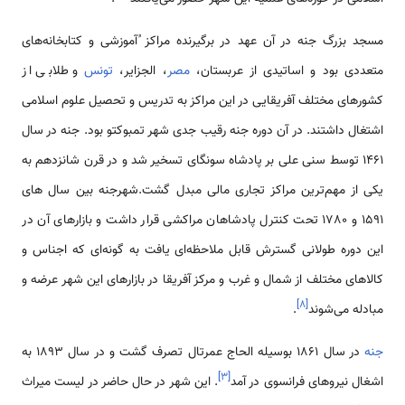
مسجد بزرگ جنه در آن عهد در برگیرنده مراکز ُآموزشی و کتابخانه‌های
متعددی بود و اساتیدی از عربستان،
مصر
، الجزایر،
تونس
و طلابی از
کشورهای مختلف آفریقایی در این مراکز به تدریس و تحصیل علوم اسلامی
اشتغال داشتند. در آن دوره جنه رقیب جدی شهر تمبوکتو بود. جنه در سال
1461 توسط سنی علی بر پادشاه سونگای تسخیر شد و در قرن شانزدهم به
یکی از مهم‌ترین مراکز تجاری مالی مبدل گشت.شهرجنه بین سال های
1591 و 1780 تحت کنترل پادشاهان مراکشی قرار داشت و بازارهای آن در
این دوره طولانی گسترش قابل ملاحظه‌ای یافت به گونه‌ای که اجناس و
کالاهای مختلف از شمال و غرب و مرکز آفریقا در بازارهای این شهر عرضه و
]
۸
[
مبادله می‌شوند
.
جنه
در سال 1861 بوسیله الحاج عمرتال تصرف گشت و در سال 1893 به
]
۳
[
اشغال نیروهای فرانسوی در آمد
. این شهر در حال حاضر در لیست میراث