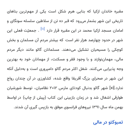
مقبره خاندان ازکیا که بنایی هرم شکل است یکی از مهم‌ترین بناهای
تاریخی این شهر بشمار می‌رود که قبر ده تن از سلاطین سلسله سونگای و
]
۱۱
[
امامان مسجد ازکیا محمد در این مقبره قرار دارد
. جمعیّت فعلی این
شهر در حدود چهارصد هزار نفر است که بیشتر مردم آن مسلمان و بخش
کوچکی را مسیحیان تشکیل می‌دهند. مسلمانان گائو مانند دیگر مردم
مالی، مهمان‌نوازند و با وجود فقر و مسکنت، از مهمانان خود به بهترین
وجه پذیرایی می‌کنند. شغل اکثر مردم گائو دامپروری است و به‌دلیل آنکه
این شهر در صحرای بزرگ آفریقا واقع شده، کشاورزی در آن چندان رواج
ندارد.[xi] شهر گائو بدنبال کودتای مارس 2012 نظامیان، توسط شورشیان
طوارقی اشغال شد و در زمان بازبینی این کتاب (پیش از چاپ) در اواسط
بهمن ماه سال 1391 نیروهای فرانسوی موفق به بازپس گیری آن شدند.
تمبوکتو در مالی