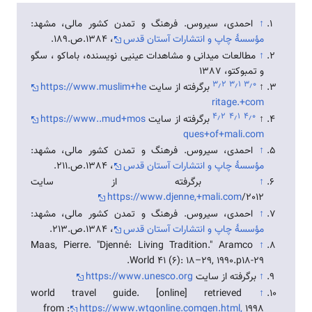
↑
احمدی، سيروس. فرهنگ و تمدن كشور مالی، مشهد:
مؤسسۀ چاپ و انتشارات آستان قدس
، 1384.ص.189.
↑
مطالعات ميدانی و مشاهدات عينيی نويسنده، باماكو ، سگو
و تمبوكتو، 1387
۳٫۲
۳٫۱
۳٫۰
↑
برگرفته از سایت
https://www.muslim+he
ritage.+com
۴٫۲
۴٫۱
۴٫۰
↑
برگرفته از سایت
https://www..mud+mos
ques+of+mali.com
↑
احمدی، سيروس. فرهنگ و تمدن كشور مالی، مشهد:
مؤسسۀ چاپ و انتشارات آستان قدس
، 1384.ص.211.
↑
برگرفته از سایت
https://www.djenne,+mali.com
/2012
↑
احمدی، سيروس. فرهنگ و تمدن كشور مالی، مشهد:
مؤسسۀ چاپ و انتشارات آستان قدس
، 1384.ص.213.
Maas, Pierre. "Djenné: Living Tradition." Aramco
↑
World 41 (6): 18–29, 1990.p18-29.
↑
برگرفته از سایت
https://www.unesco.org
world travel guide. [online] retrieved
↑
from :
https://www.wtgonline.comgen.html,
1998