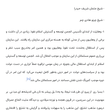
- شیخ عثمان شریف حیدرا
- شیخ چرنو هادی چم
1- وهابیّت از ابتدای تأسیس انجمن توسعه و گسترش اسلام نفوذ زیادی در آن داشت و
برخی از وهابیون پس از مدتی کوتاه به هسته مرکزی این سازمان راه یافتند. این سازمان
پس از استقلال به‌شدت تحت نفوذ وهابیون بود و همین امر به‌تدریج سبب تنفر و
بی‌زاری عموم مسلمانان از این سازمان و موجب انحلال آن شد. انجمن توسعه و گسترش
اسلام از ابتدای استقلال مالی به‌ویژه در زمان موسی ترائوره عملاً ابزاری در دست دولت
بود و از سیاست‌های دولت در امور دینی به‌طور کامل تبعیت می‌کرد که این امر در آن
]
۲۰
[
دوره موجب کم‌رنگ شدن نقش مساجد در امور مسلمانان مالی شد
.
1 بسباری از پیروان طریقت تیجانیه به‌دلیل پیشینه تاریخی اندیشه‌های مبتنی بر
مهدویت در این سرزمین، در قرون هجده و نوزده میلادی، و دیدگاه مثبت الحاج عمرتال
درمورد مذهب تشیّع، این مذهب را به سهولت پذیرفتند و گرایش به تشیّع را افتخاری