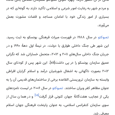
و مردم شهر به رعایت امور شرعی و اسلامی تأکید دارند به گونه‌ای که در
بسیاری از امور زندگی خود با امامان مساجد و قضات مشورت بعمل
می‌آورند.
تمبوکتو
در سال 1988 در فهرست میراث فرهنگی یونسکو به ثبت رسید.
این شهر طی جنگ داخلی طوارق با دولت، در نیمۀ اول دهۀ 1990 و در
جریان جنگ داخلی سال‌های 2011 و 2012، متحمل خساراتی شد که نگرانی
عمیق سازمان یونسکو را در پی داشت[xii]. این شهر پس از کودتای سال
2012 بصورت ناگهانی به اشغال شورشیان درآمد و اسلام گرایان افراطی
وابسته به سازمان تروریستی القاعده برخی از ساختمان‌های قدیمی آن را به
عنوان مظاهر کفر ویران ساختند.
تمبوکتو
در سال 2006 در لیست نامزدهای
]
۱۵
[
یکی از عجایب هفت‌گانۀ جهان کنونی قرار گرفت
و در همان سال از
سوی سازمان کنفرانس اسلامی‌، به عنوان پایتخت فرهنگی جهان اسلام
معرفی شد.