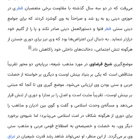
می‌رفت که در دو سه سال گذشته با مقاومت برخی متعصبان
قطر
ی در
حوزه‌ی دینی رو به رو شد و صراحتاً به وی گوشزد کردند که برای جوامع
دینی سنتی
قطر
فتوا و دستورالعمل دینی صادر نکند و پا را از گلیم خود
درازتر ننماید. به دنبال این اعتراض‌ها بود که وی نیز برای دوری جستن از
[i]
هرگونه تنش اجتماعی، دخالت‌های داخلی خود راکاهش داد.
موضع‌گیری
شیخ قرضاوی
در مورد مذهب شیعه، برپایه‌ی دو محور تقریباً
متناقض است که یکی بر بنیاد بینش اوست و دیگری بر خواسته از خصلت
عربی و سنی بودن وی ارزیابی می‌شود. موضع گیری وی تا آنجا که مبتنی
بر بینش اوست، تقریباً مثبت است و اصل را بر مدارا و دوری از تنش قرار
می‌دهد و مسأله‌ی وحدت اسلامی و گفت و گوی بین ادیان و مذاهب را
برای دوری از هرگونه شکاف در امت اسلامی می‌پذیرد؛ اما شیوه‌ی برخورد
دیگر وی، به خصلت و خصیصه‌ی به اصطلاح قومی عربی و مذهب سنی
وی بر می‌گردد. از این منظر، او نمی‌تواند شاهد رشد قدرت شیعیان در
عراق