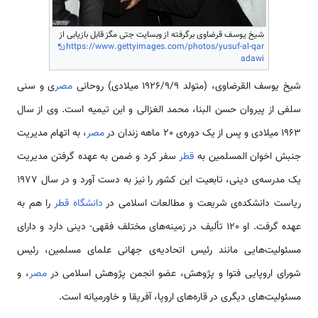
شیخ یوسف قرضاوی برگرفته از وبسایت جتی مگز قابل بازیابی از
https://www.gettyimages.com/photos/yusuf-al-qar
adawi
شیخ یوسف القرضاوی، (متولد ۱۹۲۶/۹/۹ میلادی) روحانی
مصر
ی و سنی
سلفی از پیروان حسن البنا، محمد الغزالی و ابن تیمیه است. وی از سال
1963 میلادی و پس از یک دوره‌ی 20 ماهه زندان در
مصر
، به اتهام مدیریت
جنبش اخوان المسلمین به
قطر
سفر کرد و ضمن به عهده گرفتن مدیریت
یک مدرسه‌ی دینی، تابعیت این کشور را نیز به دست آورد و در سال 1977
ریاست دانشکده‌ی شریعت و مطالعات اسلامی در
دانشگاه قطر
را هم به
عهده گرفت. او 120 تألیف در زمینه‌های مختلف فقهی- دینی دارد و دارای
مسئولیت‌هایی مانند رئیس اتحادیه‌ی جهانی علمای مسلمین، رئیس
شورای اروپایی فتوا و پژوهش، عضو انجمن پژوهش اسلامی در
مصر
، و
مسئولیت‌های دیگری در قاره‌های اروپا، آفریقا و خاورمیانه است.