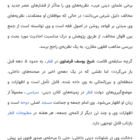
برخی علمای دینی عرب، نظریه‌های وی را متأثر از فشارهای عصر جدید و
مخالف دلیل شرعی می‌دانند؛ در حالی که موافقان او معتقدند، نظریه‌های
وی مبتنی بر قواعد روشن در اصول فقه است و وی توانسته است از جمع
بین اقوال مخالف، از طریق پژوهش و درک مناسبت احادیث مورد بحث و
بررسی مذاهب فقهی مقارن، به یک نظریه‌ی راجح برسد.
گرچه سابقه‌ی اقامت
شیخ یوسف قرضاوی
در
قطر
، به حدود 5 دهه قبل
باز می‌گردد؛ اما نقشی که در یک دهه‌ی اخیر در صحنه‌های داخلی،
منطقه‌ای و بین‌المللی به وی داده شده، قابل تأمل است و اظهارات و
موضع‌گیری‌های دولت
قطر
در زمینه‌های کلان دینی-
سیاسی
، معمولاً از
زبان او اظهار می‌شود. وی امام جمعه و جماعت
مسجد
اصلی
دوحه
است و
اظهارات وی و چند تن دیگر از ائمه‌ی جمعه، هر هفته در
مطبوعات
قطر
بازتاب قابل توجهی دارد.
دخالت وی در شئونات دینی داخلی؛ حتی تا مرحله‌ی صدور فتوی نیز پیش