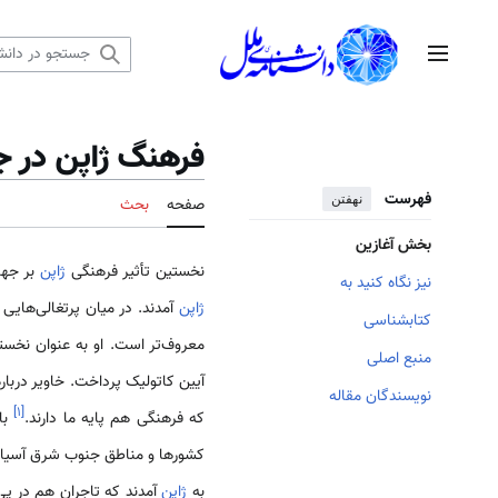
رش
ه
منوی اصلی
حتوا
فرهنگ ژاپن در ج
فهرست
نهفتن
صفحه
بحث
بخش آغازین
نخستین تأثیر فرهنگی
ژاپن
بر جهان
نیز نگاه کنید به
ژاپن
آمدند. در میان پرتغالی‌هایی 
کتابشناسی
معروف‌تر است. او به عنوان نخستین م
منبع اصلی
آیین کاتولیک پرداخت. خاویر دربار
نویسندگان مقاله
]
۱
[
که فرهنگی هم پایه ما دارند.
با
کشورها و مناطق جنوب شرق آسیا دا
به
ژاپن
آمدند که تاجران هم در پی