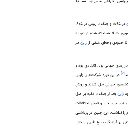
رتراشی، طراحی لباس و... شد که
در 1895 و جنگ با روس در 1905
شوری کاملا شناخته شده در عرصه
ا حدودی وجه‌ای منفی از
ژاپن
در
 حال تسخیر بازارهای جهانی بود، انتقادی بود و
]
۷
[
.
در این دوره شرکت‌های ژاپنی
 (ソニー/Sony)، پاناسونیک (パナソニック/Panasonic) و... به شرکت‌های جهانی بدل شدند و روش
وه
ژاپن
بعد از جنگ با تکیه بر اصل
یله‌ای برای حل و فصل اختلافات
ا نداشت. این چنین در برداشتی
تنی بر فرهنگ، صلح طلبی‌ و حتی