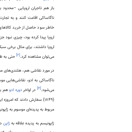
ناگاساکی اقامت کنند و به تجارت
خاطر سود حاصل از خرید کالاهای ژ
اروپا پیدا کرده بود، چیزی نبود 
]
۲
[
می‌توان مشاهده کرد.
حتی به ظرو
در مورد نقاشی هم، هلندی‌های محصو
]
۴
[
می‌شود.
در اواخر
دوره ادو
هم بر
1849)) سفارش دادند که امروزه این نقاشی‌ها هم در موزه‌هایی در هلند و
مربوط به پدیده‌ای موسوم به ژاپونیسم (Japonisme) است که در سده نوزدهم 
ژاپونیسم به پدیده علاقه به
ژاپن
در