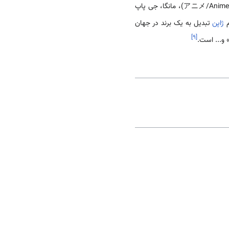
که فرهنگ عامه نوین آن چون انیمه (アニメ/Anime)، مانگا، جی پاپ
ژاپن
تبدیل به یک برند در جهان
]
۹
[
و... است.