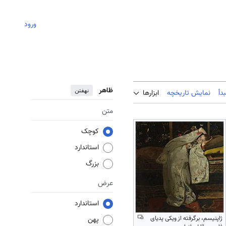
ورود
ظاهر
نهفتن
دأ
نمایش تاریخچه
ابزارها
متن
کوچک
استاندارد
بزرگ
عرض
استاندارد
ژاپنیسم، برگرفته از ویکی پدیای
پهن