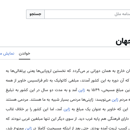
جستجو
هان
خواندن
نمایش مب
 خارج به همان دورانی بر می‌گردد که نخستین اروپایی‌ها یعنی پرتغالی‌ها به
که آن دوره به این کشور آمدند، مبلغی کاتولیک به نام فرانسیس خاویر از همه
بلغ مسیحی، 1549 به
ژاپن
آمد و به مدت دو سال در این کشور به تبلیغ
ه مردم
ژاپن
می‌نویسد: ژاپنی‌ها مردمی بسیار شبیه به ما هستند. مردمی هستند
 این که خاویر به عنوان یک مبلغ به
ژاپن
آمد، اما این کشور را بر خلاف غالب
رای فرهنگی هم پایه غرب دید. از سوی دیگر این تنها مبلغین غربی نبودند که
 کسب ثروت آمده بودند. حتی بعد از اینکه مسیحیت کاملا در
ژاپن
ممنوع شد،