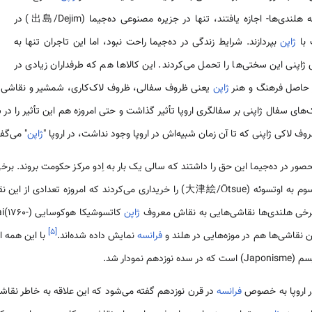
باز هم تاجران اروپایی –محدود به هلندی‌ها- اجازه یافتند، تنها در جزیره مصنوعی ده‌جیما (出島/Dejim) در
 با
ژاپن
بپردازند. شرایط زندگی در ده‌جیما راحت نبود، اما این تاجران تنها به
اپنی این سختی‌ها را تحمل می‌کردند. این کالاها هم که طرفداران زیادی در
جز حاصل فرهنگ و هنر
ژاپن
یعنی ظروف سفالی، ظروف لاک‌کاری، شمشیر و نقاشی.
ف لاکی ژاپنی که تا آن زمان شبیه‌اش در اروپا وجود نداشت، در اروپا "
ژاپن
" می‌گفت
ر در ده‌جیما این حق را داشتند که سالی یک بار به اِدو مرکز حکومت بروند. برخی
ناگاساکی به ادو، نقاشی‌هایی موسوم به اوتسوئه (大津絵/Ōtsue) را خریداری می‌کردند که 
خی هلندی‌ها نقاشی‌هایی به نقاش معروف
ژاپن
کاتسوشیکا
]
۵
[
فرانسه
نمایش داده شده‌اند.
با این همه ا
نمودار شد.
 اروپا به خصوص
فرانسه
در قرن نوزدهم گفته می‌شود که این علاقه به خاطر نقاش