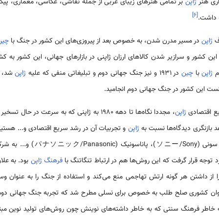
اری هنر
ژاپن
بر تمامی هنرهای زیبای غربی از جمله نقاشی، عکاسی، معماری، پیک
]
۶
[
ه داشت.
ف
ژاپن
در مسیر مدرن شدن، به خصوص بعد از پیروزی‌های این کشور در جنگ با
چین
ین کشور و سرازیر شدن کالاهای ارزان ژاپنی در بازارهای جهانی، این کشور به ک
م
ژاپن
با
چین
در 1931 و نیز جنگ جهانی دوم و تبلیغاتی منفی که علیه
ژاپن
شد، ت
ست این کشور در جنگ جهانی دوم انجامید.
یع اقتصادی
ژاپن
، مجددا نگاه‌ها تا دهه 1980 به ژاپنی که به سرعت در
د بازنگری دیدگاه‌ها نسبت به
ژاپن
و تجربیات آن در رشد سریع اقتصادی و... هستیم
مانند تویوتا (トヨタ/Toyota)، سونی
 توجه قرار گرفت که این روش‌ها هم در ارتباط تنگاتنگ با
فرهنگ ژاپن
بود. به علا
ا از داشتن هر گونه ارتش تهاجمی منع می‌کند و استفاده از جنگ را به عنوان وس
 عنوان کشوری صلح طلب به خصوص برای نسلی مطرح شد که تجربه جنگ جهانی دوم ر
به خاطر فرهنگ سنتی‌ که به خاطر داشته‌های نوینش چون روش‌های تولید نوین مب