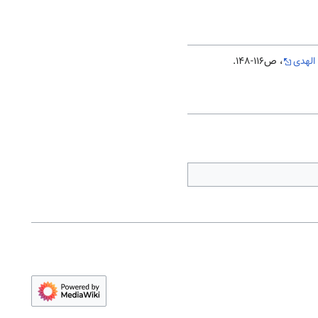
الهدی
، ص116-148.