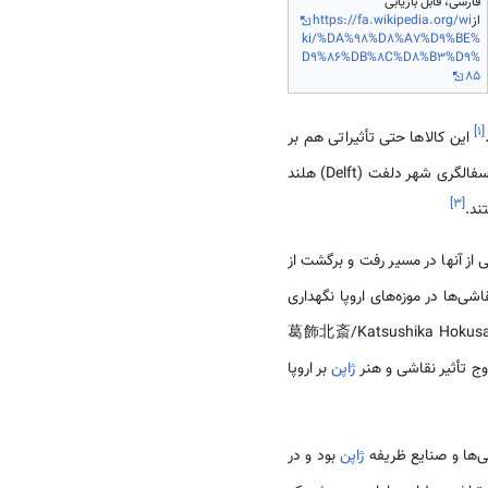
فارسی، قابل بازیابی
از
ttps://fa.wikipedia.org/wi
h
ki/%DA%98%D8%A7%D9%BE%
D9%86%DB%8C%D8%B3%D9%
85
]
۱
[
این کالاها حتی تأثیراتی هم بر
اروپا داشتند، برای مثال برخی سبک‌های سفال ژاپنی بر سفالگری اروپا تأثیر گذاشت و حتی امروزه هم این تأثیر را در سفالگری شهر دلفت (Delft) هلند
]
۳
[
ند.
 از آنها در مسیر رفت و برگشت از
امروزه تعدادی از این نقاشی‌ها در موزه‌های اروپا نگهداری
 هوکوسایی (葛飾北斎/Katsushika Hokusai(1760-
وج تأثیر نقاشی و هنر
ژاپن
بر اروپا
ی‌ها و صنایع ظریفه
ژاپن
بود و در