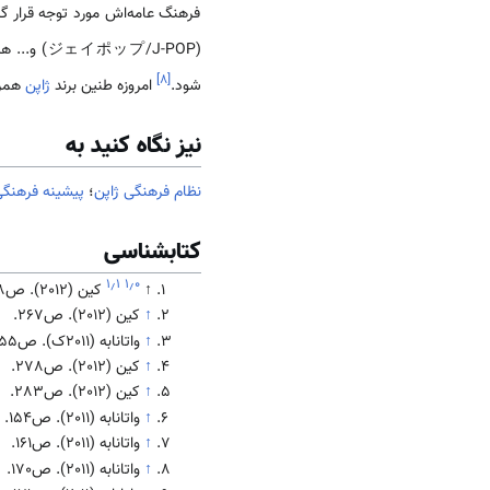
فرهنگ عامه‌اش مورد توجه قرار گ
(ジェイポップ/J-POP) و... هم در جهان مورد توجه قرار گرفته‌اند و این چنین فرهنگ باعث شد تا کشوری به نام
]
۸
[
شود.
امروزه طنین برند
ژاپن
همرا
نیز نگاه کنید به
نظام فرهنگی ژاپن
؛
پیشینه فرهنگی
کتابشناسی
۱٫۱
۱٫۰
↑
کین (2012). ص268.
↑
کین (2012). ص267.
↑
واتانابه (2011ک). ص155.
↑
کین (2012). ص278.
↑
کین (2012). ص283.
↑
واتانابه (2011). ص154.
↑
واتانابه (2011). ص161.
↑
واتانابه (2011). ص170.