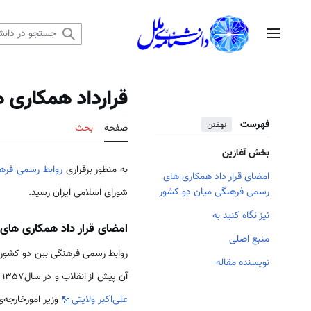
رش
ه
منوی اصلی
حتوا
قرارداد همکاری 
فهرست
نهفتن
صفحه
بحث
بخش آغازین
به منظور برقراری
روابط رسمی فرهن
امضای قرار داد همکاری های
رسمی فرهنگی میان دو کشور
شورای اسلامی ایران رسید.
نیز نگاه کنید به
امضای قرار داد همکاری ها
منبع اصلی
روابط رسمی فرهنگی بین دو كشور پس
نویسنده مقاله
آن پیش از انقلاب و در سال1357 فراهم شده ولی به دلیل وقوع انقلاب اسلامی به تأخیر افتاده بود، سر انجام در سال 1362 و در سفر رسمی آقای دكتر
علی‌اكبر ولایتی
وزیر امور­خارجه­