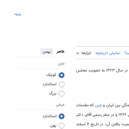
ورود
ظاهر
نهفتن
دأ
نمایش تاریخچه
ابزارها
متن
در سال 1363 به تصویب مجلس
کوچک
استاندارد
بزرگ
عرض
نگی بین ایران و
چین
که مقدمات
استاندارد
درسال1363 و رسمیت یافتن آن، در تاریخ 4 اسفند
پهن