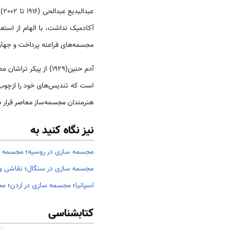
عبدالبدیع عبدالحی (1916 تا 2002) از دیگر هنرمندان تجسمی
آکادمیک نداشت، با الهام از استع
مجسمه‌های فراعنه پرداخت و جهان 
آدم حنین(1929) از پیکر تراشان مصری موفق شد هنر پیکر تراشی
است که تندیس‌های خود را ازچوب 
هنرمندان مجسمه‌ساز معاصر قرار دا
نیز نگاه کنید به
مجسمه سازی در روسیه
؛
مجسمه س
مجسمه سازی در سنگال
؛
نقاشی و 
اسپانیا
؛
مجسمه سازی در اردن
؛
مج
کتابشناسی