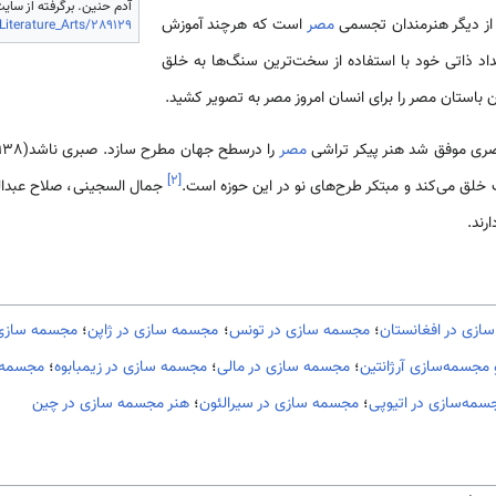
آدم حنین. برگرفته از سایت al-akhbar، قابل بازیابی
مصر
است که هرچند آموزش
Literature_Arts/289129
داد ذاتی خود با استفاده از سخت‌ترین سنگ‌ها به خلق
باستان مصر را برای انسان امروز مصر به تصویر کشید.
مصر
را درسطح جهان مطرح سازد. صبری ناشد(1938) هم دیگر هنرمند تجسمی
]
۲
[
خلق می‌کند و مبتکر طرح‌های نو در این حوزه است.
جمال السجینی، صلاح عبدالکر
رند.
ازی در افغانستان
؛
مجسمه سازی در تونس
؛
مجسمه سازی در ژاپن
؛
مجسمه سازی 
مجسمه‌سازی آرژانتین
؛
مجسمه سازی در مالی
؛
مجسمه سازی در زیمبابوه
؛
مجسمه‌س
سمه‌سازی در اتیوپی
؛
مجسمه سازی در سیرالئون
؛
هنر مجسمه سازی در چین