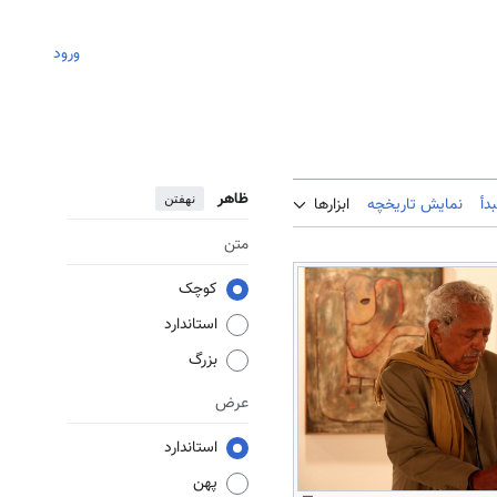
ورود
ظاهر
نهفتن
دأ
نمایش تاریخچه
ابزارها
متن
کوچک
استاندارد
بزرگ
عرض
استاندارد
پهن