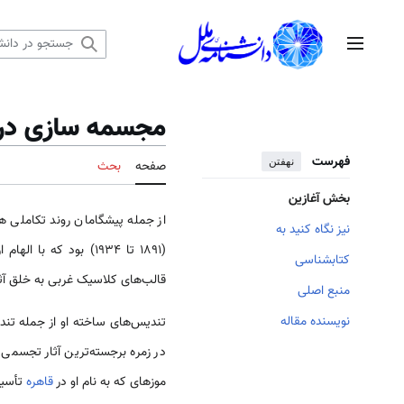
رش
ه
منوی اصلی
حتوا
مجسمه سازی در
فهرست
نهفتن
صفحه
بحث
بخش آغازین
از جمله پیشگامان روند تکاملی ه
نیز نگاه کنید به
(1891 تا 1934) بود که 
کتابشناسی
قالب‌های کلاسیک غربی به خلق آث
منبع اصلی
نویسنده مقاله
تندیس‌های ساخته او از جمله ت
در زمره برجسته‌­ترین آثار تجسمی
موزه­ای که به نام او در
قاهره
تأسیس