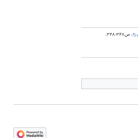
، ص347-348.