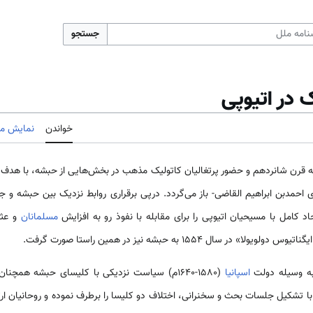
جستجو
در اتیوپی
خواندن
نمایش مب
 قرن شانردهم و حضور پرتغالیان کاتولیک مذهب در بخش‌هایی از حبشه، با هدف ج
 احمدبن ابراهیم القاضی- باز می‌گردد. درپی برقراری روابط نزدیک بین حبشه و جه
اد کامل با مسیحیان اتیوپی را برای مقابله با نفوذ رو به افزایش
مسلمانان
و عثم
سال 1554 به حبشه نیز در همین راستا صورت گرفت.
به وسیله دولت
اسپانیا
(1580-1640م) سیاست نزدیکی با کلیسای حبشه همچ
 با تشکیل جلسات بحث و سخنرانی، اختلاف دو کلیسا را برطرف نموده و روحانیان 