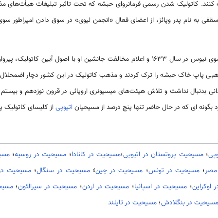
ک کنند. کاتولیک شدن رسمی فرمانروای حبشه که تحت تاثیر تبلیغات هیأت‌های 
با این حال پس از مرگ امپراطور سوی نیوس در سال 1633 و اعلام مخالفت جانشین او با اص
ذهبی پاپ خاک حبشه را ترک کردند و مذهب کاتولیک در این کشور دچار اضمحلال
انی بدنبال نداشت و تلاش هیئت‌های میسیونری اروپائی در قرون نوزدهم و بیستم
رد بگونه ای که در حال حاضر تنها پنج درصد از مسیحیان
اتیوپی
از کلیسای کاتولیک پیر
پی
؛
مسیحیت پروتستان در اتیوپی
؛
مسیحیت در کانادا
؛
مسیحیت در روسیه
؛
مسی
مصر
؛
مسیحیت در تونس
؛
مسیحیت در چین
؛
مسیحیت در سنگال
؛
مسیحیت در 
 اوکراین
؛
مسیحیت در اسپانیا
؛
مسیحیت در اردن
؛
مسیحیت در سیرالئون
؛
مسیح
سيحيت در بنگلادش
؛
مسيحيت در تایلند