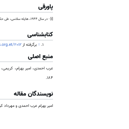
پاورقی
[i] - در سال 1944، هایله سلاسی، طی حکمی، میسیونرهای مذهبی را از تلاش برای تغییر مذهب مسیحیان ارتدوکس حبشه منع کرد.
کتابشناسی
↑
برگرفته از
.org.et/2012
منبع اصلی
عرب احمدی، امیر بهرام، کریمی، مهرداد (1392). جا
184.
نویسندگان مقاله
امیر بهرام عرب احمدی و مهرداد ک