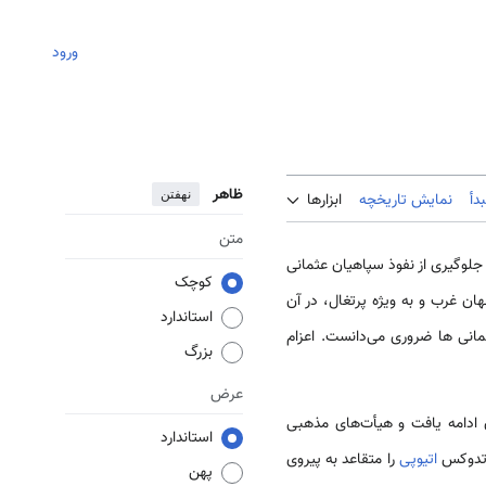
ورود
ظاهر
نهفتن
دأ
نمایش تاریخچه
ابزارها
متن
لوگیری از نفوذ سپاهیان عثمانی
کوچک
ان غرب و به ویژه پرتغال، در آن
استاندارد
انی ها ضروری می‌دانست. اعزام
بزرگ
عرض
نان ادامه یافت و هیأت‌های مذهبی
استاندارد
ارتدوکس
اتیوپی
را متقاعد به پیروی
پهن