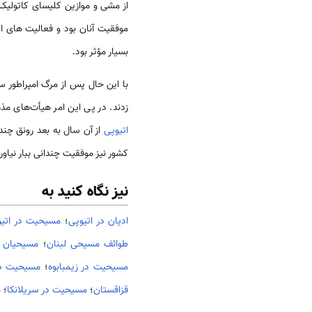
از مشی و موازین کلیسای کاتولی
بسیار مؤثر بود.
زدند. در پی این امر هیأت‌های م
اتیوپی
از آن سال به بعد رونق چند
کشور نیز موفقیت چندانی ببار نیاو
نیز نگاه کنید به
ادیان در اتیوپی
؛
مسيحيت در اتیو
طوائف مسيحی لبنان
؛
مسیحیان 
مسيحيت در زیمبابوه
؛
مسيحيت در
قزاقستان
؛
مسيحيت در سریلانکا
؛
م