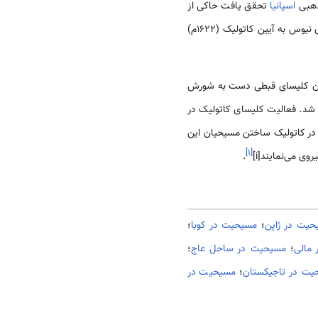
مذهبی
اسپانیا
تحقق یافت حاکی از
موفقیت آنان بود و فعالیت های اسقفی به نام پدر وپائز، از اعضای فعال «انجمن لیوی» در سوق دادن امپراطور سوی نیوس به آیین کاتولیک (1622م)
ول آیین کاتولیک، پیروان کلیسای قبطی دست به شورش
 شد. فعالیت کلیسای کاتولیک در
 در کاتولیک ساختن مسیحیان این
]
۱
[
وی می‌نمایند[i]
.
حیت در ژاپن
؛
مسیحیت در کوبا
؛
مالی
؛
مسیحیت در ساحل عاج
؛
یت در تاجیکستان
؛
مسیحیت در