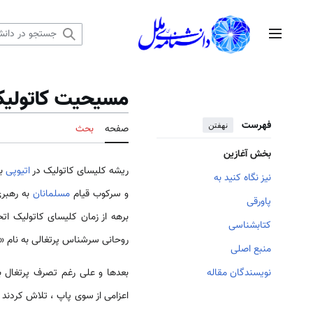
رش
ه
منوی اصلی
حتوا
مسیحیت کاتولیک 
فهرست
نهفتن
صفحه
بحث
بخش آغازین
ریشه کلیسای کاتولیک در
اتیوپی
به
نیز نگاه کنید به
و سرکوب قیام
مسلمانان
به رهبری
پاورقی
برهه از زمان کلیسای کاتولیک اتح
کتابشناسی
روحانی سرشناس پرتغالی به نام «ایگناتیوس دولویولا» در 
منبع اصلی
بعدها و علی رغم تصرف پرتغال 
نویسندگان مقاله
اعزامی از سوی پاپ ، تلاش کردند