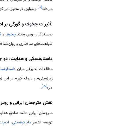
]
۱۱
[
می‌داند
و مولوی در مثنوی می‌گوی
تأثیرات چخوف و گورکی بر ادب
نویسندگان روس مانند
چخوف
و
گ
شباهت‌های ساختاری و روان‌شنا
داستایفسکی و هدایت: دو ج
مطالعات تطبیقی میان
داستایفس
زیرزمینی» و «بوف کور» در این زمی
]
۱۵
[
دارد
.
نقش مترجمان ایرانی و روس
مترجمان ایرانی مانند صادق هدایت
ترجمه اشعار
مایاکوفسکی
،
ادبیا