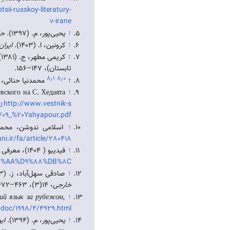
tsii-russkoy-literatury-
v-irane
↑
یحیی‌پور، م. (۱۳۹۷).
حا
↑
کرونین، ا. (۱۴۰۳).
ایران
↑
کریمی مطهر، ج. (۱۳۸۱). پژوهشی در شخصیت‌پردازی، شیوه و نوع توصیف موضوعات در ادبیات روسیه.
تابستان)، ۱۴۷–۱۵۶.
۸٫۱
۸٫۰
↑
محمدنیا حنائی، ف. (۱
вского на С. Хедаята
↑
http://www.vestnik-s
1/09_%20Yahyapour.pdf
↑
اسلامی ندوشن، محمد علی (1353)، تولستوی، مولوی دوران جدید (2)، یغما، 27(1)، فرور
ni.ir/fa/article/280418-
↑
فیدیبو ( 1404)، معرفی کتاب های لئو تولستوی، قابل بازیابی از
8%AA%D9%88%DB%8C
↑
صادقی سهل‌آباد، ز. (۱۴۰۳). واکاوی چالش‌های ترجمه شعر (بر اساس اشعار فارسی و روسی).
خارجی
، ۱۴(۳)، ۴۶۳–۴۷۲، قابل بازیابی از
ий язык за рубежом
,
↑
wdoc/1998/4/4929.html
↑
یحیی‌پور، م. (۱۳۹۴).
ای