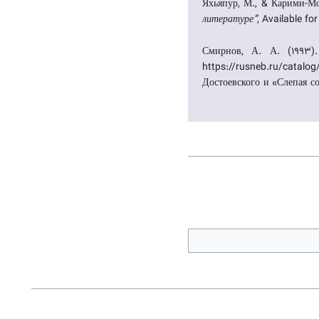
Яхьяпур, М., & Карими-Мо
литературе”
, Available fo
Смирнов, А. А. (1993
https://rusneb.ru/catalog/000199_000009_001659919/ Яхья
Достоевского и «Слепая со