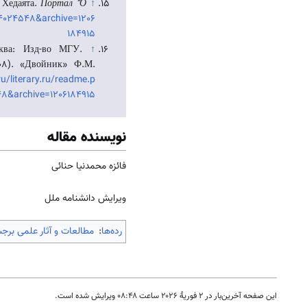
 Хедаята.
Портал “О
↑
204024548&archive=1206
184915
ква: Изд-во МГУ.
↑
.ru/literary.ru/readme.p
8&archive=1206184915
نویسنده مقاله
فائزه محمدنیا حنائی
ویرایش دانشنامه ملل
رده‌ها
:
مطالعات و آثار علمی برجس
این صفحه آخرین‌بار در ‏۲ فوریهٔ ۲۰۲۶ ساعت ‏۰۸:۴۸ ویرایش شده است.