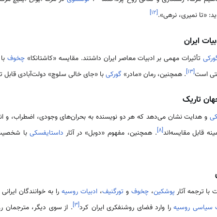
]
۱۲
[
د: «تا نمیری، نرهی».
یات ایران
ورکی
تأثیرات مهمی بر ادبیات معاصر ایران داشتند. مقایسه «کاشتانکا»
چخوف
با 
]
۱۳
[
ختی است
. همچنین، رمان «مادر»
گورکی
با «جای خالی سلوچ» دولت‌آبادی قابل 
هان تاریک
کی
و هدایت نشان می‌دهد که هر دو نویسنده به بحران‌های وجودی، اضطراب، و انزوا 
]
۸
[
نه قابل مقایسه‌اند
. همچنین، مفهوم «دوبل» در آثار
داستایفسکی
با شخصیت‌ه
 با ترجمه آثار
پوشکین
،
چخوف
و
تورگنیف
،
ادبیات روسیه
را به خوانندگان ایرانی
]
۳
[
ت سیاسی روسیه
را وارد فضای روشنفکری ایران کرد
. از سوی دیگر، مترجمان رو