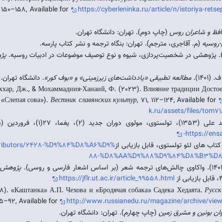
, 150–158, Available for
https://cyberleninka.ru/article/n/istoriya-retsep
فظ و شاعران روس
(چاپ دوم). تهران: دانشگاه تهران.
-روسیه
(م. آقاجری، مترجم). تهران: بنگاه ترجمه و نشر کتاب پارسه.
پژ
۱۴۰).
مطالعه تطبیقی «یادداشت‌های زیرزمینی» و «بوف کور»
. دانشگاه تهران.
ххар, Дж., & Мохаммадния-Ханаий, Ф. (2023). Влияние традиции Достое
 «Слепая сова»).
Вестник славянских культур
, 71, 112–124, Available for
k.ru/assets/files/tom7
دین (پیاپی 307)، قابل بازیابی از
https://ensa
ontributors/2428-%D9%84%D8%A6%D9%
88-%D8%AA%D9%88%D9%84%D8%B3%D
پژوهش‌ه
https://jflr.ut.ac.ir/article_99558.html
8). «Каштанка» А.П. Чехова и «Бродячая собака» Садека Хедаята.
Русск
85–92, Available for
http://www.russianedu.ru/magazine/archive/vie
وان بونین و مشرق زمین
(چاپ چهارم). تهران: دانشگاه تهران.