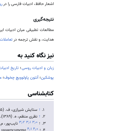
اشعار حافظ، ادبیات فارسی را در
رو
نتیجه‌گیری
مطالعات تطبیقی میان ادبیات ایر
هدایت، و نقش ترجمه در
تعاملات
نیز نگاه کنید به
زبان و ادبیات روسی
؛
تاریخ ادبیا
پوشکین
؛
آنتون پاولوویچ چخوف
؛
م
کتابشناسی
↑
ستایش شیرازی، ف. (۱۳۹۵).
↑
نظری منظم، ه. (۱۳۸۹). ادبیات تطبیقی: تعریف و زمینه‌های پژوهش.
۳٫۲
۳٫۱
۳٫۰
↑
نایب‌پور، م. (۱۳۹۴
۴٫۱
۴٫۰
 университета
↑