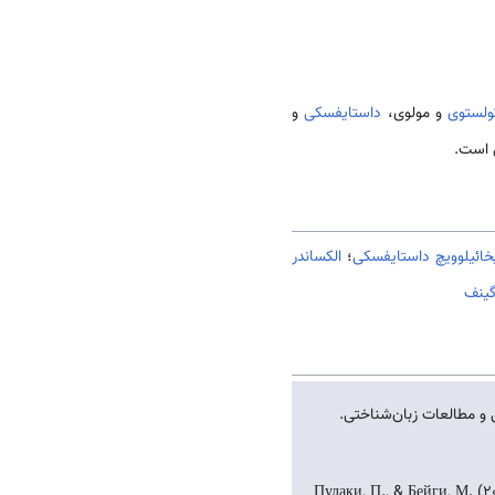
ولستوی
و مولوی،
داستایفسکی
و
ی است.
خائیلوویچ داستایفسکی
؛
الکساندر
گینف
 و مطالعات زبان‌شناختی.
Пулаки, П., & Бейги, М. (