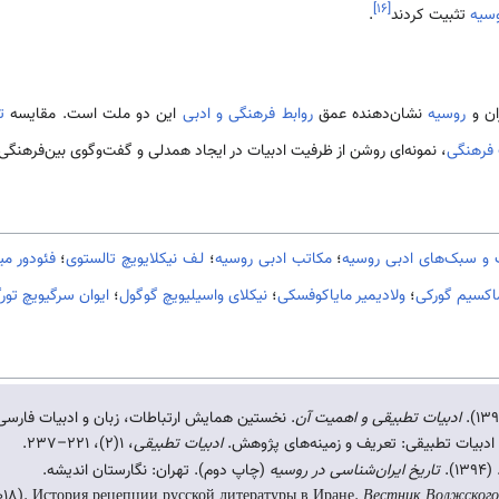
]
۱۶
[
سیه
تثبیت کردند
.
ان و
روسیه
نشان‌دهنده عمق
روابط فرهنگی و ادبی
این دو ملت است. مقایسه
ت
 فرهنگی
، نمونه‌ای روشن از ظرفیت ادبیات در ایجاد همدلی و گفت‌وگوی بین‌فرهنگ
ت و سبک‌های ادبی روسیه
؛
مکاتب ادبی روسیه
؛
لـف نیکلایویچ تالستوی
؛
فئودور می
اکسیم گورکی
؛
ولادیمیر مایاکوفسکی
؛
نیکلای واسیلیویچ گوگول
؛
ایوان سرگیویچ تور
ادبیات تطبیقی و اهمیت آن
. نخستین همایش ارتباطات، زبان و ادبیات فارسی
ادبیات تطبیقی
، ۱(۲)، ۲۲۱–۲۳۷.
).
تاریخ ایران‌شناسی در روسیه
(چاپ دوم). تهران: نگارستان اندیشه.
2018). История рецепции русской литературы в Иране.
Вестник Волжского