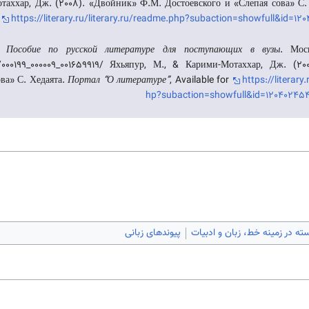
таххар, Дж. (2008). «Двойник» Ф.М. Достоевского и «Слепая сова» С.
r
https://literary.ru/literary.ru/readme.php?subaction=showfull&id=1
).
Пособие по русской литературе для поступающих в вузы
. Мос
пур, М., & Карими-Мотаххар, Дж. (2008). «Двойник» Ф.М.
ва» С. Хедаята.
Портал “О литературе”
, Available for
https://literary
hp?subaction=showfull&id=120402454
ته در زمینه خط، زبان و ادبیات
پیوندهای زبانی