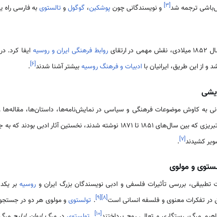
]
۳
[
و نویسندگانی چون
پوشکین
،
گوگول
و
تالستوی
به فارسی راه یا
ارتقای
روابط فرهنگی ایران و روسیه
ایفا کرد. در
]
۶
[
و از این طریق، ایرانیان با
ادبیات و فرهنگ روسیه
بیشتر آشنا شدند
.
ایشی
نی به کاوش موضوعات فرهنگی و سیاسی در نمایش‌نامه‌ها، داستان‌ها، مقاله‌ها و 
میرزا فتحعلی آخوندزاده و میرزاآقا تبریزی که بین سال‌های ۱۸۵۱ تا ۱۸۷۱ نوشته شدند، ن
]
۷
[
ویر کشیدند
.
ستوی و مولوی
ت تطبیقی، بررسی تأثیرات فلسفی و ادبی نویسندگان بزرگ ایران و
روسیه
بر یکدی
]
۹
[
]
۸
[
 در تفکرات معنوی و فلسفه انسانی است
.
تولستوی
و مولوی هر دو در جستجو
]
۱۰
[
اهیم مرگ، رستگاری و تعالی روح پرداختند
.
تولستوی
در
مرگ ایوان ایلیچ
مرگ ر