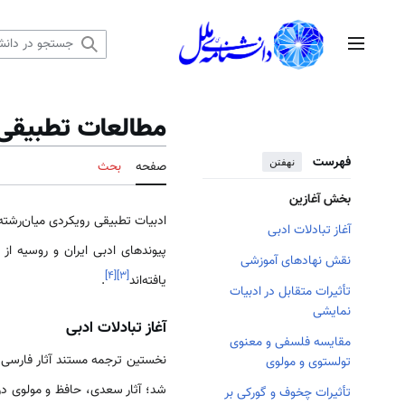
رش
ه
منوی اصلی
حتوا
مطالعات تطبیقی 
فهرست
نهفتن
صفحه
بحث
بخش آغازین
ادبیات تطبیقی رویکردی میان‌رشته‌
آغاز تبادلات ادبی
پیوندهای ادبی ایران و روسیه از
نقش نهادهای آموزشی
]
۴
[
]
۳
[
یافته‌اند
.
تأثیرات متقابل در ادبیات
نمایشی
آغاز تبادلات ادبی
مقایسه فلسفی و معنوی
نخستین ترجمه مستند آثار فارسی
تولستوی و مولوی
شد؛ آثار سعدی، حافظ و مولوی د
تأثیرات چخوف و گورکی بر