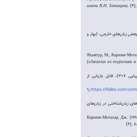
имени В.Н. Татищева
, (4)
وهش زبان‌های خارجی
، (بهار و
Яхьяпур, М., Карими-Мота
(«Записки из подполья» и
https://fidibo.com/c
ای زبان‌شناختی در زبان‌های
Карими-Мотахар, Дж. (199
(4), 