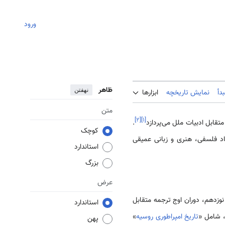
ورود
ظاهر
نهفتن
دأ
نمایش تاریخچه
ابزارها
متن
]
۲
[
]
۱
[
متقابل ادبیات ملل می‌پردازد
.
کوچک
د فلسفی، هنری و زبانی عمیقی
استاندارد
بزرگ
عرض
قرن نوزدهم، دوران اوج ترجمه متقابل
استاندارد
 شامل «
تاریخ امپراطوری روسیه
»
پهن