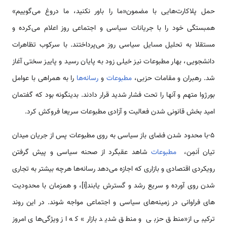
حمل پلاکارت­‌هایی با مضمون«ما را باور نکنید، ما دروغ می‌­گوییم»
همبستگی خود را با جریانات سیاسی و اجتماعی روز اعلام می‌­کرده و
مستقلا به تحلیل مسایل سیاسی روز می­‌پرداختند. با سرکوب تظاهرات
دانشجویی، بهار مطبوعات نیز خیلی زود به پایان رسید و پاییز سختی آغاز
شد. رهبران و مقامات حزبی،
مطبوعات
و
رسانه‌ها
را به همراهی با عوامل
بورژوا متهم و آن­ها را تحت فشار شدید قرار دادند. بدین­گونه بود که گفتمان
امید بخش قانونی شدن فعالیت و آزادی مطبوعات سریعا فروکش کرد.
5-با محدود شدن فضای باز سیاسی به روی مطبوعات پس از جریان میدان
تیان اَن­مِن،
مطبوعات
شاهد عقبگرد از صحنه سیاسی و پیش گرفتن
رویکردی اقتصادی و بازاری که اجازه می‌­دهد رسانه‌ها هرچه بیشتر به تجاری
شدن روی آورده و سریع رشد و گسترش یابند[i]، و همزمان با محدودیت­‌
های فراوانی در زمینه‌­های سیاسی و اجتماعی مواجه شوند. در این روند
ترکیبی از«منطق حزبی و منطق شدید بازار» که از ویژگی­‌های امروز