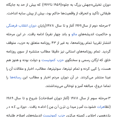
دوران تخیلی«جهش بزرگ به جلو»(1959 تا1962) که بیش از حد به جایگاه
طبقاتی تأکید و انحراف از واقعیت‌ها حاکم بود، بیش از پیش سایه انداخت.
2-مرحله دوم از سال1966 آغاز و تا سال 1978(پایان
دوران انقلاب فرهنگی
و حاکمیت اندیشه­‌های
مائو
و باند چهار نفره) ادامه یافت. در این مرحله
انتشار تقریبا تمام روزنامه‌ها، به غیر از 43 روزنامه متعلق به حزب، متوقف
گردید. تمام روزنامه‌های استانی نیز دقیقا مطالب منتشره از سوی روزنامه
خلق که ارگان رسمی و سخنگوی
حزب کمونیست
و دولت بوده و هنوز هم
هست، را کپی کرده و تمام تیترها، سوتیترها، مطالب، اخبار و مقالات آن را
عینا منتشر می‌کردند. در آن دوران مردم اخبار و مطالب این
رسانه‌ها
را
تماما دروغ، مبالغه آمیز و توخالی می‌پنداشتند.
3-مرحله سوم از سال 1978 (آغاز دوران اصلاحات) شروع و تا سال 1989
(تظا
هرات
خشونت آمیز میدان تیَن اَن مِن) ادامه یافت. دورانی که در
یازدهمین اجلاس کمیته مرکزی
حزب کمونیست
اندیشه­‌های اصلاح طلبانه