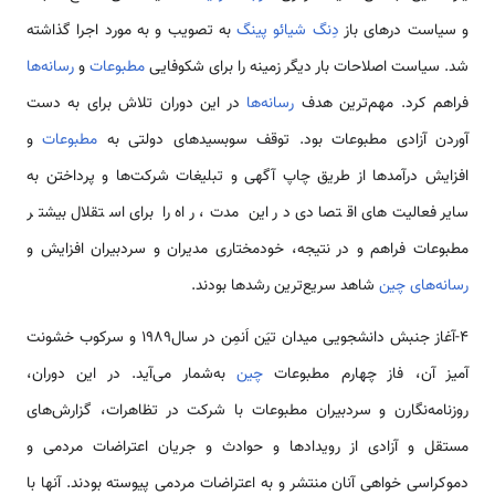
و سیاست درهای باز
دِنگ شیائو پینگ
به تصویب و به مورد اجرا گذاشته
شد. سیاست اصلاحات بار دیگر زمینه را برای شکوفایی
مطبوعات
و
رسانه‌ها
فراهم کرد. مهم­‌ترین هدف
رسانه‌ها
در این دوران تلاش برای به دست
آوردن آزادی مطبوعات بود. توقف سوبسیدهای دولتی به
مطبوعات
و
افزایش درآمدها از طریق چاپ آگهی و تبلیغات شرکت­‌ها و پرداختن به
سایر فعالیت­‌های اقتصادی در این مدت، راه را برای استقلال بیشتر
مطبوعات فراهم و در نتیجه، خودمختاری مدیران و سردبیران افزایش و
رسانه‌های چین
شاهد سریع­‌ترین رشدها بودند.
4-آغاز جنبش دانشجویی میدان تیَن اَن­مِن در سال1989 و سرکوب خشونت
آمیز آن، فاز چهارم مطبوعات
چین
به­‌شمار می‌­آید. در این دوران،
روزنامه‌نگارن و سردبیران مطبوعات با شرکت در تظاهرات، گزارش­‌های
مستقل و آزادی از رویدادها و حوادث و جریان اعتراضات مردمی و
دموکراسی خواهی آنان منتشر و به اعتراضات مردمی پیوسته بودند. آن­ها با