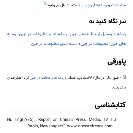
]
۱
[
مطبوعات
و
رسانه‌های چینی
است، اعمال می‌شود.
نیز نگاه کنید به
رسانه و وسايل ارتباط جمعی چین
؛
رسانه ها و مطبوعات در چین
؛
رسانه
های چین
؛
مطبوعات در چین
؛
دسته بندی مطبوعات در چین
پاورقی
[i] -
طبق آمار، در سال1997میلادی، تعداد
روزنامه ها و مجلات در چین
از 27هزار عنوان
فراتر رفت.
کتابشناسی
Ni, Ting(2005). “Report on China’s Press, Media, TV,
↑
Radio, Newspapers”. www.oressrefrence.com.