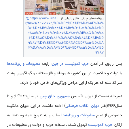
روزنامه‌های چینی، قابل بازیابی از:
https://www.irna.i
r/news/82709674/%D8%B3%D8%B1%D8%AE%D8%
B7-%D8%B1%D9%88%D8%B2%D9%86%D8%A7%D
9%85%D9%87-%D9%87%D8%A7%DB%8C-%DA%8
6%DB%8C%D9%86-%D8%AC%D9%85%D8%B9%D
9%87-%D9%BE%D9%86%D8%AC%D9%85-%D8%A
2%D8%A8%D8%A7%D9%86-%D9%85%D8%A7%D
9%87
پس از روی کار آمدن
حزب کمونیست در چین
، رابطه
مطبوعات و روزنامه‌ها
با دولت و حاکمیت در این کشور، 5 مرحله و فاز مختلف و گوناگون را پشت
سر گذاشته که هر یک از این مراحل ویژگی­‌های خاص خود را دارند.
1-مرحله نخست از دوران تأسیس
جمهوری خلق چین
در سال1949آغاز و تا
سال1966(آغاز
دوران انقلاب فرهنگی
) ادامه داشت. در این دوران مالکیت
خصوصی از تمام
مطبوعات و روزنامه‌ها
سلب و به تدریج همه رسانه‌ها به
ارگان
حزب کمونیست
تبدیل شدند. سلطه حزب و دولت بر مطبوعات در