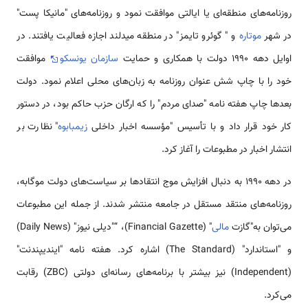
روزنامه‌های منطقه‌ای یا ایالتی موافقت نمود و روزنامه‌های "مانیکا پست"
در شهر
موتاره
و " گوئرو تایمز" در منطقه میدلند اجازه فعالیت یافتند. در
اوایل دهه 1990 دولت با همکاری و حمایت
سازمان یونسکو
موافقت
خود را با چاپ شش عنوان روزنامه به زبان‌های محلی اعلام نمود. دولت
بعدها چاپ هفته نامه "صدای مردم" را که ارگان حزب حاکم بود، در دستور
کار خود قرار داد و با تأسیس "مؤسسه اخبار داخلی
زیمبابوه
" نظارت بر
انتشار اخبار در مطبوعات را آغاز کرد.
در دهه 1990 به دنبال افزایش موج انتقادها بر سیاست‌های دولت موگابه،
روزنامه‌های منتقد مستقل در جامعه منتشر شدند. از جمله این مطبوعات
می‌توان به"گازت
مالی
" (Financial Gazette)، “"دیلی نیوز" (Daily News)
و "استاندارد" (The Standard) اشاره کرد. هفته نامه "ایندیپندنت"
(Independent) نیز بیشتر با برنامه‌های رسانه‌ای دولتی (ZBC) رقابت
می‌کرد.