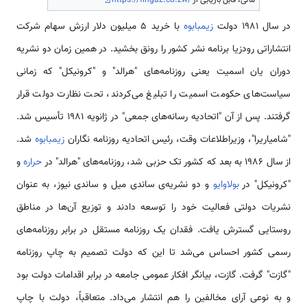
در سال 1981 دولت
زیمبابوه
با خرید 5 میلیون دلار ارزش سهام شرکت
انتشاراتی رودزیا برنامه نشر کشور را رونق بخشید. در همین زمان دو نشریه
دوران یان اسمیت یعنی روزنامه‌های "هرالد" و "کرونیکل" که زمانی
سیاست‌های حکومت اسمیت را تبلیغ می‌کردند، تحت نظارت دولت قرار
گرفتند. پس از آن "اتحادیه رسانه‌های جمعی" در ژانویه 1981 تأسیس شد.
"شامیاریرا"، وزیراطلاعات وقت، رئیس اتحادیه روزنامه نگاران
زیمبابوه
شد.
از سال 1986 به بعد که کشور تک حزبی شد، روزنامه‌های "هرالد" در
حراره
و
"کرونیکل" در
بولاوایو
و دو نشریه‌ی ساندی میل و ساندی نیوز، به عنوان
نشریات دولتی فعالیت خود را توسعه دادند و توزیع آن‌ها در مناطق
روستایی گسترش یافت. فقدان یک روزنامه مستقل در برابر روزنامه‌های
رسمی کشور احساس می‌شد تا این که دولت تصمیم به چاپ روزنامه
"گازت" گرفت. گازت، بیانگر افکار عمومی جامعه در برابر اقدامات دولت بود
و به نوعی آرای مخالفین را هم انتشار می‌داد. متعاقباً، دولت با چاپ