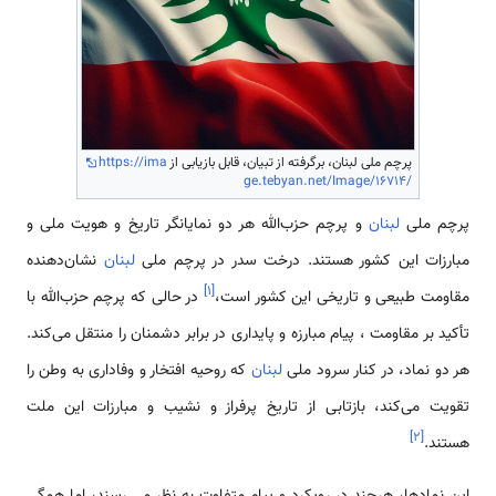
پرچم ملی لبنان، برگرفته از تبیان، قابل بازیابی از
https://ima
ge.tebyan.net/Image/16714/
پرچم ملی
لبنان
و پرچم حزب‌الله هر دو نمایانگر تاریخ و هویت ملی و
مبارزات این کشور هستند. درخت سدر در پرچم ملی
لبنان
نشان‌دهنده
]
۱
[
مقاومت طبیعی و تاریخی این کشور است،
در حالی که پرچم حزب‌الله با
تأکید بر مقاومت ، پیام مبارزه و پایداری در برابر دشمنان را منتقل می‌کند.
هر دو نماد، در کنار سرود ملی
لبنان
که روحیه افتخار و وفاداری به وطن را
تقویت می‌کند، بازتابی از تاریخ پرفراز و نشیب و مبارزات این ملت
]
۲
[
هستند.
این نمادها، هرچند در رویکرد و پیام متفاوت به نظر می رسند، اما همگی