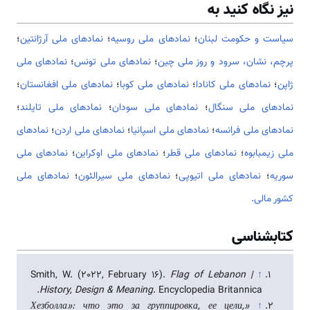
نیز نگاه کنید به
سیاست و حکومت لبنان
؛
نمادهای ملی روسیه
؛
نمادهای ملی آرژانتین
؛
پرچم، نشان، سرود و روز ملی چین
؛
نمادهای ملی تونس
؛
نمادهای ملی
ژاپن
؛
نمادهای ملی کانادا
؛
نمادهای ملی کوبا
؛
نمادهای ملی افغانستان
؛
نمادهای ملی سنگال
؛
نمادهای ملی سودان
؛
نمادهای ملی تایلند
؛
نمادهای ملی فرانسه
؛
نمادهای ملی اسپانیا
؛
نمادهای ملی اردن
؛
نمادهای
ملی زیمبابوه
؛
نمادهای ملی قطر
؛
نمادهای ملی اوکراین
؛
نمادهای ملی
سوریه
؛
نمادهای ملی اتیوپی
؛
نمادهای ملی سیرالئون
؛
نمادهای ملی
کشور مالی.
کتابشناسی
Smith, W. (2022, February 16).
Flag of Lebanon |
↑
History, Design & Meaning
. Encyclopedia Britannica.
«Хезболла»: что это за группировка, ее цели,
↑