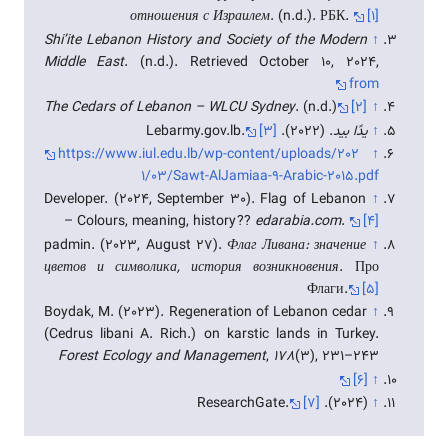
отношения с Израилем
. (n.d.). РБК.
[۱]
Shi’ite Lebanon History and Society of the Modern
↑
Middle East
. (n.d.). Retrieved October 10, 2024,
from
The Cedars of Lebanon – WLCU Sydney
. (n.d.)
[۲]
↑
↑
يدًا بيد
. (2022). Lebarmy.gov.lb.
[۳]
https://www.iul.edu.lb/wp-content/uploads/202
↑
1/03/Sawt-AlJamiaa-9-Arabic-2015.pdf
Developer. (2024, September 30). Flag of Lebanon
↑
– Colours, meaning, history ??
edarabia.com
.
[۴]
padmin. (2023, August 27).
Флаг Ливана: значение
↑
цветов и символика, история возникновения
. Про
Флаги.
[۵]
Boydak, M. (2023). Regeneration of Lebanon cedar
↑
(Cedrus libani A. Rich.) on karstic lands in Turkey.
Forest Ecology and Management
,
178
(3), 231–243
[۶]
↑
[۷]
(2024). ResearchGate.
↑