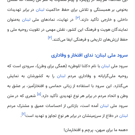
به‌نوعی بر همبستگی و تلاش برای حفظ حاکمیت
لبنان
در برابر تهدیدات
]
۳
[
داخلی و خارجی تأکید دارند.
در نهایت، نمادهای ملی
لبنان
به‌عنوان
نمایندگان هویت و فرهنگ این کشور، نقش مهمی در تقویت روحیه ملی و
]
۴
[
حفظ ارزش‌های تاریخی و فرهنگی ایفا می‌کنند.
سرود ملی لبنان: ندای افتخار و وفاداری
سرود ملی
لبنان
با نام «کلنا للوطن» (همگی برای وطن)، سرودی است که
روحیه ملی‌گرایانه و وفاداری مردم
لبنان
را به کشورشان به نمایش
می‌گذارد. این سرود با استفاده از زبانی حماسی و افتخارآمیز، بر عشق به
]
۵
[
وطن و اتحاد مردم در برابر هر نوع تهدیدی تأکید دارد.
شعری که در متن
سرود ملی
لبنان
آمده است، بازتابی از احساسات عمیق و مشترک مردم
]
۶
[
لبنان
در دفاع از سرزمینشان در برابر هر نوع تجاوز و تهدید است
.
«همه ما برای میهن، پرچم و افتخارمان!