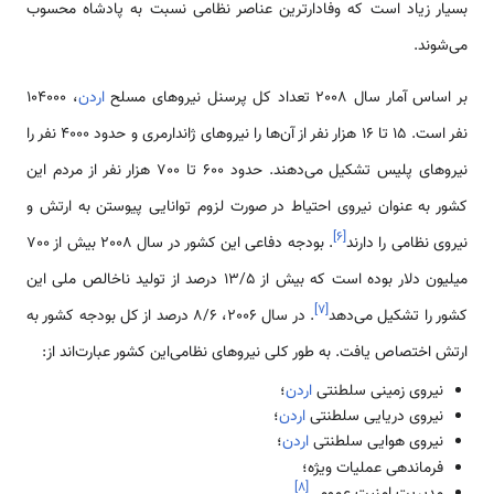
بسیار زیاد است که وفادارترین عناصر نظامی‌ نسبت به پادشاه محسوب
می‌شوند.
بر اساس آمار سال 2008 تعداد کل پرسنل نیروهای مسلح
اردن
، 104000
نفر است. 15 تا 16 هزار نفر از آن‌ها را نیروهای ژاندارمری و حدود 4000 نفر را
نیروهای پلیس تشکیل می‌دهند. حدود 600 تا 700 هزار نفر از مردم این
کشور به عنوان نیروی احتیاط در صورت لزوم توانایی پیوستن به ارتش و
]
۶
[
نیروی نظامی‌ را دارند
. بودجه دفاعی این کشور در سال 2008 بیش از 700
میلیون دلار بوده است که بیش از 13/5 درصد از تولید ناخالص ملی این
]
۷
[
کشور را تشکیل می‌دهد
. در سال 2006، 8/6 درصد از کل بودجه کشور به
ارتش اختصاص یافت. به طور کلی نیروهای نظامی‌این کشور عبارت‌اند از:
نیروی زمینی سلطنتی
اردن
؛
نیروی دریایی سلطنتی
اردن
؛
نیروی هوایی سلطنتی
اردن
؛
فرماندهی عملیات ویژه؛
]
۸
[