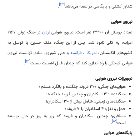
]
۱۳
[
شناور کشتی و پایگاهی در عقبه می‌باشد
.
نیروی هوایی
تعداد پرسنل آن 13400 نفر است. نیروی هوایی
اردن
در جنگ ژوئن 1967
اعراب، به کلی نابود شد. پس از این جنگ، ملک حسین با توسل به
کشورهای انگلستان،
آمریکا
،
فرانسه
و حتی شوروی سابق توانست نیروی
]
۱۴
[
هوایی کوچکی را راه اندازی کند که چندان قابل اهمیت نیست
.
تجهیزات نیروی هوایی
هواپیمای جنگی: 300 فروند جنگنده و بالگرد مسلح؛
جنگنده‌ها: 3 اسکادران و چندین فروند جنگنده؛
جنگنده‌های زمینی: شامل بیش از 30 اسکادران؛
حمل و نقل: 4 اسکادران با 7 فروند؛
مسافری: چندین اسکادران و فروند که روز به روز در حال توسعه
]
۱۵
[
است
.
پایگاه‌های هوایی