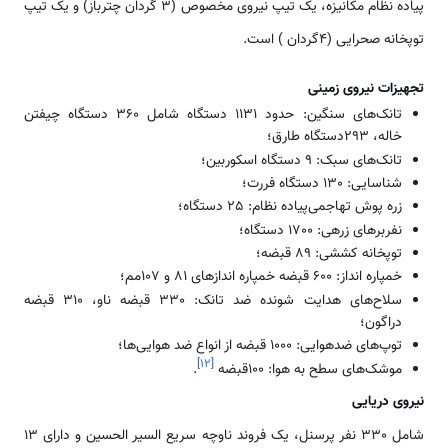
پیاده نظام مکانیزه، یک تیپ نیروی مخصوص (3 گردان چترباز) و یک تیپ
توپخانه صحرایی (4گردان ) است.
تجهیزات نیروی زمینی
تانک‌های سنگین: حدود 1131 دستگاه شامل 360 دستگاه چیفتن
خاله، 293دستگاه طارق؛
تانک‌های سبک: 9 دستگاه اسکوربین؛
شناسایی: 130 دستگاه فررت؛
زره پوش تهاجمی‌پیاده نظام: 25 دستگاه؛
نفربرهای زرهی: 1700 دستگاه؛
توپخانه کششی: 89 قبضه؛
خمپاره انداز: 600 قبضه خمپاره اندازهای 81 و 107مم؛
سلاح‌های هدایت شونده ضد تانک: 330 قبضه ناو، 310 قبضه
دراگون؛
توپ‌های ضدهوایی: 1000 قبضه از انواع ضد هوایی‌ها؛
]
۱۲
[
موشک‌های سطح به هوا: 100قبضه ‌
.
نیروی دریایی
شامل 330 نفر پرسنل، یک فروند ناوچه سریع السیر الحسین و دارای 13