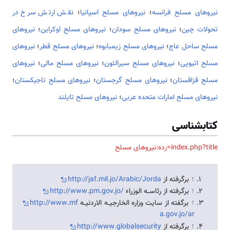
نیروهای مسلح فرانسه
؛
نیروهای مسلح اسپانیا
؛
نقش ارتش سرخ در
تحولات چین
؛
نیروهای مسلح سودان
؛
نیروهای مسلح اوکراین
؛
نیروهای
مسلح ساحل عاج
؛
نیروهای مسلح زیمبابوه
؛
نیروهای مسلح قطر
؛
نیروهای
مسلح اتیوپی
؛
نیروهای مسلح سیرالئون
؛
نیروهای مسلح مالی
؛
نیروهای
مسلح قزاقستان
؛
نیروهای مسلح گرجستان
؛
نیروهای مسلح تاجیکستان
؛
نیروهای مسلح امارات متحده عربی
؛
نیروهای مسلح تایلند
کتابشناسی
index.php?title=رده:نیروهای مسلح
↑
برگرفته از
http://jaf.mil.jo/Arabic/Jorda
↑
برگرفته از رئاســه الوزراء
http://www.pm.gov.jo/
↑
برگفته از سایت وزاره الخارجیــه الاردنیــه
http://www.mf
a.gov.jo/ar
↑
برگرفته از
http://www.globalsecurity