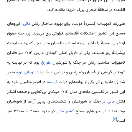
آمریکا از این طریق در تلاش است با روند رو به گسترش فعالیت‌های
القاعده در منطقۀ صحرای بزرگ آفریقا مقابله کند.
علی‌رغم تمهیدات گستردۀ دولت، برای بهبود ساختار ارتش
مالی
، نیروهای
مسلح این کشور از مشکلات اقتصادی فراوانی رنج می‌برند. پرداخت حقوق
ارتشیان معمولاً با تأخیر مواجه‌ است و نظامیان مالی دچار کمبود تسلیحات
پیشرفتۀ روز هستند. یکی از دلایل اصلی کودتای مارس 2012 نیز فقدان
تجهیزات مناسب ارتش در جنگ با شورشیان
طوارق
بود که در نهایت به
کودتای گروهی از افسران رده پایین و ناراضی علیۀ دولت
تومانی توره
منجر
شد.[ii] علاوه بر آن یکی از بهانه‌های دولت
فرانسه
در اعزام نظامیان خود به
این کشور در نخستین ماه‌های سال 2013 میلادی بی‌کفایتی و ضعف آشکار
ارتش
مالی
در جنگ با شورشیان و شکست‌های پیاپی آن‌ها از شورشیان
بود. تعداد کل نیروهای مسلح
کشور مالی
در حدود 20000 تا 22000 نفر
]
۳
[
است
.