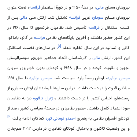
نیروهای مسلح
مالی
، در دهۀ 1950 و در دورۀ استعمار
فرانسه
، تحت عنوان
نیروهای مسلح
سودان
غربی
فرانسه
تشکیل شد. ارتش ملی
مالی
پس از
کسب استقلال از
فرانسه
تأسیس شد. نظامیان فرانسوی تا سال 1961 در
این کشور حضور داشتند و آخرین پایگاه‌های نظامی ‌
فرانسه
در گائو، باماکو،
]
۱
[
کاتی و تسالید در این سال تخلیه شدند
. در سال‌های نخست استقلال
این کشور، ارتش
مالی
را کارشناسان اتّحاد جماهیر شوروی سوسیالیستی
تجهیز و تقویت کردند و در سال 1968 و کودتای بدون خونریزی سروان
موسی ترائوره
، ارتش رسماً وارد سیاست شد.
موسی ترائوره
تا سال 1991
میلادی قدرت را در دست داشت. در این سال‌ها فرماندهان ارتش بسیاری از
پست‌های اجرایی کشور را در دست داشتند و
ژنرال ترائوره
نیز به نظامیان
خود اعتماد کامل داشت. حضور نظامیان در صحنۀ سیاسی کشور، بعد از
]
۲
[
کودتای افسران نظامی ‌به رهبری
احمدو تومانی توره
کماکان ادامه یافت
و این وضعیت تاکنون و به‌دنبال کودتای نظامیان در مارس 2012 هم‌چنان