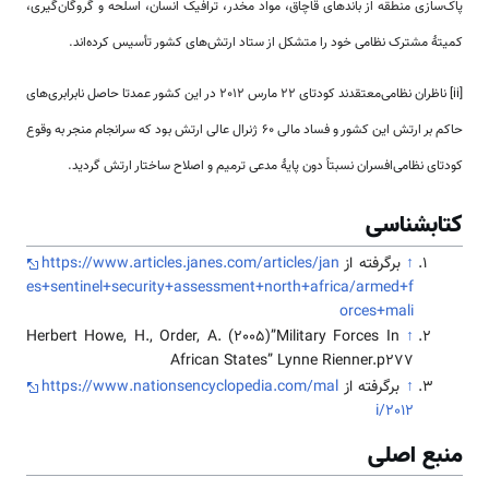
پاک‌سازی منطقه از باندهای قاچاق، مواد مخدر، ترافیک انسان، اسلحه و گروگان‌گیری،
کمیتۀ مشترک نظامی خود را ‌متشکل از ستاد ارتش‌های کشور تأسیس کرده‌اند.
[ii] ناظران نظامی‌معتقدند کودتای 22 مارس 2012 در این کشور عمدتا حاصل نابرابری‌های
حاکم بر ارتش این کشور و فساد مالی 60 ژنرال عالی ارتش بود که سرانجام منجر به وقوع
کودتای نظامی‌افسران نسبتاً دون پایۀ مدعی ترمیم و اصلاح ساختار ارتش گردید.
کتابشناسی
↑
برگرفته از
https://www.articles.janes.com/articles/jan
es+sentinel+security+assessment+north+africa/armed+f
orces+mali
Herbert Howe, H., Order, A. (2005)”Military Forces In
↑
African States” Lynne Rienner.p277
↑
برگرفته از
https://www.nationsencyclopedia.com/mal
i/2012
منبع اصلی