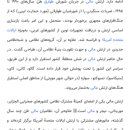
ادامه دارد. ارتش
مالی
در جریان شورش
طوارق
طیّ سال‌های 1990 تا
1995، ضربات سنگینی را از شورشیان طوارقی (مورد حمایت لیبی) که از
جنگ‌افزارهای مجهزی برخوردار بودند، متحمل و این امر باعث بازسازی
اساسی ارتش و دریافت تجهیزات نوین از کشورهای غربی، به‌ویژه
ایالات
متحده
آمریکا
و فرانسه شد. علاوه‌ بر آن، گروه‌های نظامی ‌و شبه‌نظامی
‌جدیدی در ارتش
مالی
و جهت تقویت بنیۀ نظامی ‌آن، طراحی گشت. در
حال حاضر ارتش
مالی
در شش منطقۀ کشور استقرار دارد و از این طریق،
سراسر این کشور را تحت پوشش خود قرار داده است. گائو، کاتی، کای،
(سیکاسو)، تمبوکتو، سواره (در حوالی شهر موپتی) از مناطق اصلی استقرار
هنگ‌های ارتش
مالی
به‌شمار می‌روند.
ارتش مالی یکی از اعضای کمیتۀ مشترک نظامی‌ کشورهای صحرایی الجزایر،
موریتانی، نیجر و
مالی
است.[i] علاوه‌بر آن، نظامیان
مالی
طیّ چند سال
گذشته، مانورهای مشترکی با ارتش ایالات متحدۀ آمریکا برگزار کرده‌اند و