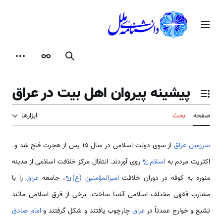
رش
ه
منوی اصلی
حتوا
جستجو
ظاهر
ابزارها
پیشینه پیروان اهل بیت در عراق
تغییر وضعیت فهرست محتویات
صفحه
بحث
ابزارها
سرزمین عراق
از سوی دولت اسلامی در سال 15 پس از هجرت فتح شد و
اکثریت مردم به
اسلام
روی آوردند. انتقال مرکز خلافت اسلامی از مدینه
منوره به کوفه در دوران خلافت
امیرالمؤمنین (ع)
، جامعه
عراق
را با
مشارب فقهی مختلف اسلامی آشنا ساخت. برخی از فرق اسلامی مانند
تشیع و خوارج عمدتاً در
عراق
چارچوب یافتند و شکل گرفتند و
امام صادق