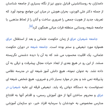
دامداران به روستانشینی قبایل بدوی نیز از نگاه بسیاری از جامعه شناسان
از جمله دکتر علی الوردی، بحران هویتی در میان این جوامع بوجود آورد که
تعریف جدید از هویت جمعی را ضروری ساخت و آنان را از لحاظ مذهبی با
]
۵
[
جامعه شیعه روستایی منطقه فرات میانی همگون کرد
.
جامعه شیعیان عراق
از زمان حکومت عثمانى و بعد از استقلال
عراق
همواره مورد تبعیض و ستم بوده است.
جامعه شیعه
در دوران حکومت
عثمانى، یک اقلیت محسوب مى ‏شد که به آن با دیده دشمنى نگریسته
مى‏شد. از این رو در هیچ بعدى از ابعاد حیات مجال پیشرفت و ترقى به آن
داده نشد. به عنوان نمونه، هیچ دانش ‏آموز شیعه ‏اى در مدرسه نظامى
پذیرفته نمى ‏شد و بجز در موارد بسیار نادر و ضرورى، هیچ شخص شیعه ‏اى
نمى‏توانست به دستگاه دولتى راه یابد. تبعیض فرقه ‏اى علیه
شیعیان در
عراق
و محروم ساختن آنها از حق آموزش رسمى، و اقدام آنها به افتتاح
مدارس مخصوص به خودشان با سرمایه افراد خیر، دو سازمان آموزشى