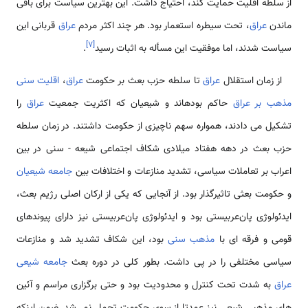
از سلطه اقلیت حمایت کند، احتیاج داشت. این بهترین سیاست براى باقى
ماندن
عراق
، تحت سیطره استعمار بود. هر چند اکثر مردم
عراق
قربانى این
]
۷
[
سیاست شدند، اما موفقیت این مسأله به اثبات رسید
.
از زمان استقلال
عراق
تا سلطه حزب بعث بر حکومت
عراق
،
اقلیت سنى
مذهب بر عراق
حاکم بوده‏اند و شیعیان که اکثریت جمعیت
عراق
را
تشکیل مى‏ دادند، همواره سهم ناچیزى از حکومت داشتند. در زمان سلطه
حزب بعث در دهه هفتاد میلادى شکاف اجتماعى شیعه - سنى در بین
اعراب بر تعاملات سیاسى، تشدید منازعات و اختلافات بین
جامعه شیعیان
و حکومت بعثى تاثیرگذار بود. از آنجایى که یکى از ارکان اصلى رژیم بعث،
ایدئولوژى پان‌عربیستى بود و ایدئولوژى پان‌عربیستى نیز داراى پیوندهاى
قومى و فرقه ‏اى با
مذهب سنى
بود، این شکاف تشدید شد و منازعات
سیاسى مختلفى را در پی داشت. بطور کلی در دوره بعث
جامعه شیعی
عراق
به شدت تحت کنترل و محدودیت بود و حتی برگزاری مراسم و آئین
های مذهبی شیعی نیز عمدتا از سوی حکومت تحمل نمی‌شد. ضمن اینکه