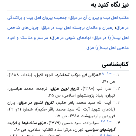
نیز نگاه کنید به
مکتب اهل بیت و پیروان آن در عراق
؛
جمعیت پیروان اهل بیت و پراکندگی
در عراق
؛
رهبران و عالمان برجسته اهل بیت در عراق
؛
جریان‌های شاخص
اهل بیت(ع) در عراق
؛
نهادهای شیعی در عراق
؛
مراسم و مناسک و اعیاد
مذهبی اهل بیت(ع) عراق
کتابشناسی
۱٫۱
۱٫۰
↑
العراقی فی موكب الحضاره
، الجزء الاول، (بغداد، 1988)،
ص 140.
↑
مار، فب (1380)،
تاریخ نوین عراق
، ترجمه، محمد عباسپور،
تهران، بنیاد پژوهشهای اسلامی، ص 25.
↑
آیت الله سید محمد باقر حکیم،
تاریخ تشیع در عراق
، یاران
(یادمان شهید آیت الله سید محمد باقر حکیم)، شماره 41و 42،
فروردین و اردیبهشت 1388، ص 15.
۴٫۱
۴٫۰
↑
سیف‌زاده، سید حسین (1379)،
عراق ساختارها و فرآیند‌
گرایشهای سیاسی
. تهران، مرکز اسناد انقلاب اسلامی، ص 80.
۵٫۱
۵٫۰