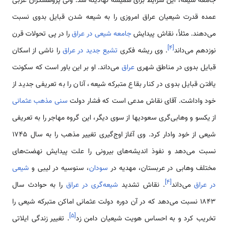
جامعه شیعه، این شرایط برای همیشه نهادینه شد. ولی پژوهشگران غربی
عمده قدرت شیعیان عراق امروزی را به شیعه شدن قبایل بدوی نسبت
می‌دهند. مثلاً، نقاش پیدایش
جامعه شیعی در عراق
را در پی تحولات قرن
]
۴
[
نوزدهم می‌داند
. وی ریشه فکری
تشیع جدید در عراق
را ناشی از اسکان
قبایل بدوی در مناطق شهری
عراق
می‌داند. او بر این باور است که سکونت
یافتن قبایل بدوی در کنار بقاع متبرکه شیعه، آنان را به تعریفی جدید از
خود واداشت. آقای نقاش مدعی است که فشار دولت
سنی مذهب عثمانی
از یکسو و وهابی‌گری سعودیها از سوی دیگر، این گروه مهاجر را به تعریفی
شیعی از خود وادار کرد. وی آغاز اوج‌گیری تغییر مذهب را به سال 1745
نسبت می‌دهد و نفوذ اندیشه‌های بیرونی را علت پیدایش نهضت‌های
مختلف وهابی در عربستان، ‌مهدیه در
سودان
، سنوسیه در لیبی و
شیعی
]
۴
[
در عراق
می‌داند
. نقاش تشدید
شیعه‌گری در عراق
را به حوادث سال
1843 نسبت می‌دهد که در آن دوره دولت عثمانی اماکن متبرکه شیعی را
]
۵
[
تخریب کرد و به احساس هویت شیعیان دامن زد
. تغییر زندگی ایلاتی