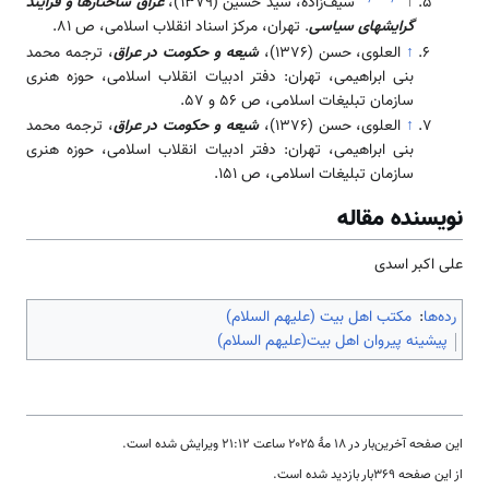
↑
سیف‌زاده، سید حسین (1379)،
عراق ساختارها و فرآیند‌
گرایشهای سیاسی
. تهران، مرکز اسناد انقلاب اسلامی، ص 81.
↑
العلوى، حسن (1376)،
شیعه و حکومت در عراق
، ترجمه محمد
بنى ابراهیمى، تهران: دفتر ادبیات انقلاب اسلامى، حوزه هنرى
سازمان تبلیغات اسلامى، ص 56 و 57.
↑
العلوى، حسن (1376)،
شیعه و حکومت در عراق
، ترجمه محمد
بنى ابراهیمى، تهران: دفتر ادبیات انقلاب اسلامى، حوزه هنرى
سازمان تبلیغات اسلامى، ص 151.
نویسنده مقاله
علی اکبر اسدی
رده‌ها
:
مکتب اهل بیت (علیهم السلام)
پیشینه پیروان اهل بیت(علیهم السلام)
این صفحه آخرین‌بار در ‏۱۸ مهٔ ۲۰۲۵ ساعت ‏۲۱:۱۲ ویرایش شده است.
از این صفحه ۳۶۹بار بازدید شده است.