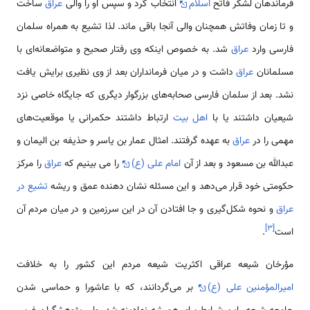
فرماندهان لشکر فاتح
اسلام
انتخاب کرد و سپس او را والی
عراق
ساخت
و تا زمان وفاتش همچنان والی آنجا باقی ماند. لذا تشیع به همراه سلمان
فارسی وارد
عراق
شد. به خصوص اینکه وی رفتار صحیح و متواضعانه‌ای با
مسلمانان
عراق
داشت و در میان فرمانداران بعد از وی نظیری برایش یافت
نشد. بعد از سلمان فارسی صحابه‌های بزرگوار دیگری که جایگاه خاصی نزد
شیعیان داشتند یا با
اهل بیت
ارتباط داشتند حکمرانی یا موقعیت‌های
مهمی را در
عراق
به عهده گرفتند. امثال عمار بن یاسر و حذیفه بن الیمان و
عبدالله بن مسعود و بعد از آن
امام علی (ع)
را می بینیم که
عراق
را مرکز
حکومتی خود قرار می‌دهد و این مسئله نشان دهنده عمق و ریشه
تشیع در
عراق
و نحوه شکل‌گیری و جا افتادن آن در این سرزمین و در میان مردم آن
]
۳
[
است
.
مؤرخان شیعه عراقی اکثریت شیعه مردم این کشور را به خلافت
امیرالمؤمنین علی (ع)
بر می‌گردانند، که با عاشورا و حماسی شدن