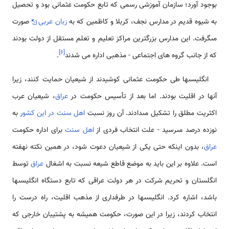
بوجود آورد؛ سازمان آموزشى رسمى که تابع حکومت عثمانى بود و تحصیل
به شیوه قدیم در مدارس نجف، کربلا و کاظمین که به
زبان عربى
صورت
مى‏گرفت. این مدارس بزرگترین مراکز تعلیم و تعلم مستقل از دولت بودند
]
۶
[
که از جانب گروه هاى اجتماعى - مذهبى اداره مى‏ شدند
.
انگلیسى‏ها طى حکومت عثمانى کوشیدند از شیعیان حمایت کنند، زیرا
آنها در اقلیت بودند. اما بعد از تأسیس حکومت در
عراق
، شیعیان عرب
اکثریت مطلق را تشکیل مى‏دادند. آن روز نسبت
اهل سنت در این کشور
به
نوزده درصد مى‏رسید - علت انتخاب فردى از
اهل سنت
براى اداره حکومت
عراق
، بدون اینکه حتى یکى از شیعیان دعوت شود، در همین نکته نهفته
است. علاوه بر این باید به موضع قاطع شیعه نسبت به اشغال
عراق
توسط
انگلستان و تحریم شرکت در هر دولت عراقى که تابع دستگاه انگلیسى‏ها
باشد، اشاره کرد. انگلیسى‏ها در طرفدارى از مذهب اقلیت، راه درست را
انتخاب کردند، زیرا در این صورت، حکومت همیشه به پشتیبان خارجى که