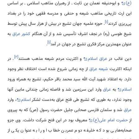
(ع)
و ابوحنیفه نعمان بن ثابت ـ از رهبران مذاهب اسلامی ـ بر اساس
این ارث تاریخی مذاهب شیعه و حنفی و مدرسه فقهی خود را در بغداد
]
۱
[
پی‌ریزی کردند
. حوزه علمیه جهان تشیع در بیش از هزار سال پیش توسط
شیخ طوسی (ره) در نجف اشرف تأسیس شد و از آن هنگام
کشور عراق
به
]
۱
[
عنوان مهمترین مرکز فکری تشیع در جهان در آمد
.
]
۲
[
دین غالب در
عراق
اسلام
و اکثریت مردم شیعه مذهب هستند
. در
اینکه اکثریت
شیعه عراق
از چه زمانی شروع شده است اختلاف نظر وجود
دارد. به اعتقاد شهید آیت الله سید محمد باقر حکیم، تشیع به همراه ورود
اسلام
به
عراق
وارد این سرزمین شد و فاصله زمانی چندانی مابین آنها
وجود ندارد، به طوری که تشیع طی فتح عراق به‌دست لشکر
اسلام
، وارد
عراق
شد و سلمان فارسی صحابی جلیل حضرت رسول (ص) که به پیروی
از
حضرت امام علی(ع)
معروف بود در این فتح شرکت داشت. وی جزو
صحابه‌هایی بود که خلیفه دوم عمربن خطاب او را به عنوان یکی از