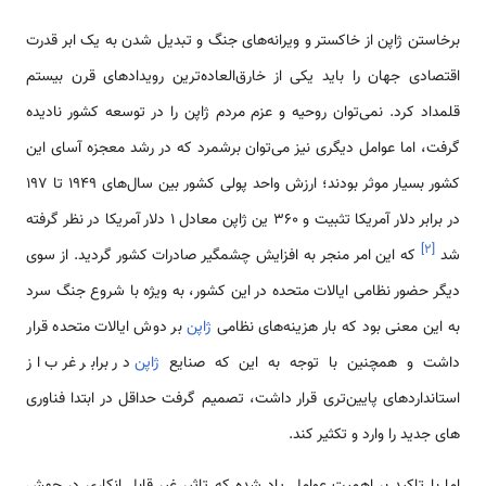
برخاستن ژاپن از خاکستر و ویرانه‌های جنگ و تبدیل شدن به یک ابر قدرت
اقتصادی جهان را باید یکی از خارق‌العاده‌ترین رویداد‌های قرن بیستم
قلمداد کرد. نمی‌توان روحیه و عزم مردم ژاپن را در توسعه کشور نادیده
گرفت، اما عوامل دیگری نیز می‌توان برشمرد که در رشد معجزه آسای این
کشور بسیار موثر بودند؛ ارزش واحد پولی کشور بین سال‌های 1949 تا 197
در برابر دلار آمریکا تثبیت و 360 ین ژاپن معادل 1 دلار آمریکا در نظر گرفته
]
۲
[
شد
که این امر منجر به افزایش چشمگیر صادرات کشور گردید. از سوی
دیگر حضور نظامی ایالات متحده در این کشور، به ویژه با شروع جنگ سرد
به این معنی بود که بار هزینه‌های نظامی
ژاپن
بر دوش ایالات متحده قرار
داشت و همچنین با توجه به این که صنایع
ژاپن
در برابر غرب از
استانداردهای پایین‌تری قرار داشت، تصمیم گرفت حداقل در ابتدا فناوری
های جدید را وارد و تکثیر کند.
اما با تاکید بر اهمیت عوامل یاد شده که تاثیر غیر قابل انکاری در جهش