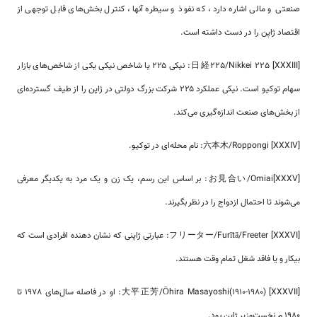
صنعتی و مالی اشاره دارد، که نفوذ و سیطره آنها، کنترل بخش‌های قابل توجهی از
اقتصاد ژاپن را در دست داشته است.
[XXXIII] 日経225/Nikkei 225: نیکی ۲۲۵ یا شاخص نیکی یکی از شاخص‌های بازار
سهام توکیو است. نیکی عملکرد ۲۲۵ شرکت بزرگ دولتی در ژاپن را از طیف گسترده‌ای
از بخش‌های صنعت اندازه‌گیری می‌کند.
[XXXIV] 六本木/Roppongi: نام محله‌ای در توکیو.
[XXXV]お見合い/Omiai: بر اساس این رسم، یک زن و یک مرد به یکدیگر معرفی
می‌شوند تا احتمال ازدواج را در نظر بگیرند.
[XXXVI] フリーター/Furītā/Freeter: عبارتی ژاپنی که نشان دهنده افرادی است که
بیکار و یا فاقد شغل تمام وقت هستند.
[XXXVII] 大平正芳/Ōhira Masayoshi(1910-1980): او در فاصله سال‌های 1978 تا
1980 م نخست‌وزیر ژاپن بود.