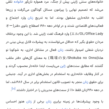
خانواده‌های سنتی ژاپنی پیش از جنگ، مرد همواره نان‌آور
خانواده
تلقی
می‌شد که تصمیم نهایی را پیرامون مسائل گوناگون می‌گرفت و زن‌ها
اغلب به خانه‌داری مشغول بودند. اما به تدریج
زنان
وارد اجتماع و
فعالیت‌های اقتصادی شدند و در اواخر دهه 1960 اصطلاح بانوی دفتر(オー
エル/OL/Office Lady) وارد فرهنگ لغت ژاپنی شد. با این وجود برخلاف
مردان حقوق بگیر که حداقل می‌توانستند به پیشرفت قابل پیش بینی در
نردبان شغلی امیدوار باشند،
زنان
فعال در مشاغل اداری، به شوكوبا نو
هانا(職場の女/Shokuba no Onna) به معنای گل‌های دفتر ملقب
گشتند که مطابق سنت‌های
ژاپن
می‌بایست ابتدا خانه‌دار محسوب گردند و
در کنار وظایف‌ خانه‌داری به استخدام در بخش‌های اداری در آیند. جنبشی
برای حقوق
زنان
منجر به تصویب قانون استخدام برابر در سال 1986شد، اما
]
۱۰
[
در دهه 1990زنان فقط 10٪ از سمت‌های مدیریتی را در اختیار داشتند
.
با وجود پیشرفت‌ها در زمینه برابری
زنان
برخی از
زنان
هنوز احساس