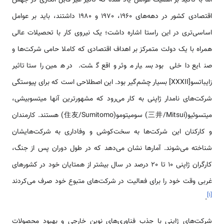
اقتصادی کشور در دهه‌های 1960، 1970 و 1980 داشتند، باید بر عوامل
اساسی‌تری در این راستا اشاره داشت؛ یک نیروی کار با تحصیلات عالی
همراه با یک دولت متمرکز بر اهداف اقتصادی که کاملا حامی شرکت‌ها و
صنایع داخلی بود بسیار موثر واقع گشت. در همین راستا تاثیر
زایباتسو[XXXII] بسیار چشم‌گیر بود. این اصطلاحی است که برای پیوستگی
شرکت‌های نامدار ژاپنی به کار می‌رود که مشهورترین آنها میتسوبیشی،
میتسوئیو(三井/Mitsui) سومیتومو(住友/Sumitomo) هستند. کارمندان
و کارکنان این شرکت‌ها به سخت‌کوشی و وفاداری به شرکت‌هایشان
شناخته می‌شوند. آمارها نشان می‌دهد که در طول دوران پس از جنگ،
کارگران ژاپنی 10 تا 20 درصد در سال بیشتر از همتایان خود در کشورهای
غربی وقت خود را برای فعالیت در شرکت‌های متبوع خود صرف می‌کردند
]
۱
[
.
شرکت‌های ژاپنی با جذب فناوری‌های نوین خارجی و بهبود محصولات