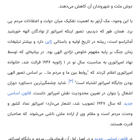
دوش ملت و شهروندان آن کاهش می‌دهند.
با این وجود، مک آرتور به اهمیت تفکیک میان دولت و اعتقادات مردم پی
برد. همان طور که دیدیم، تصور اینکه امپراتور از نوادگان الهه خورشید
آماتراسو است، ریشه در تاریخ اولیه و باستانی
ژاپن
دارد و بیشتر تبلیغات
زمان جنگ بر پایه مفهوم خلوص نژادی الهی بود. در بیانیه‌ای که توسط
نهاد امپراتوری به مناسبت سال نو در 1 ژانویه 1946 قرائت شد، خانواده
امپراتوری اعلام کردند که "روابط بین ما و مردم ما... بر اساس تصور الهی
]
۳
[
بودن جایگاه امپراتور اشتباه است"
. شاید چشمگیرترین دستاورد دوران
اشغال را بتوان در تعیین محدودیت نقش امپراتور دانست.
قانون اساسی
جدید
که سال 1947 تصویب شد، اشعار می‌دارد؛ امپراتور نماد کشور و
وحدت مردم است و مقام وی از اراده ملتی ناشی می‌شوند که صاحبان
قدرت هستند.
در
قانون اساسی جدید
و در اصل اول آن فرمانروایی مردم و پایگاه امپراتور