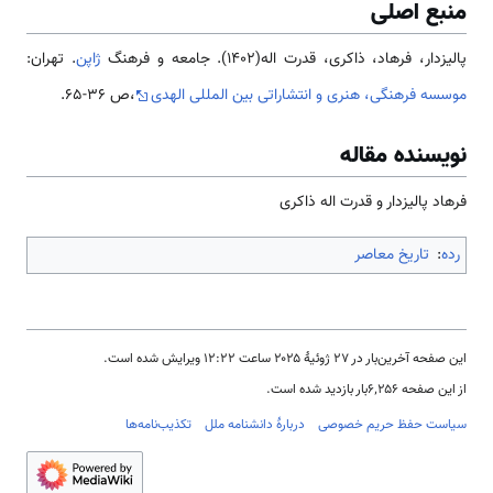
منبع اصلی
پالیزدار، فرهاد، ذاکری، قدرت اله(1402). جامعه و فرهنگ
ژاپن
. تهران:
موسسه فرهنگی، هنری و انتشاراتی بین المللی الهدی
،ص 36-65.
نویسنده مقاله
فرهاد پالیزدار و قدرت اله ذاکری
رده
:
تاریخ معاصر
این صفحه آخرین‌بار در ‏۲۷ ژوئیهٔ ۲۰۲۵ ساعت ‏۱۲:۲۲ ویرایش شده است.
از این صفحه ۶٬۲۵۶بار بازدید شده است.
سیاست حفظ حریم خصوصی
دربارهٔ دانشنامه ملل
تکذیب‌نامه‌ها