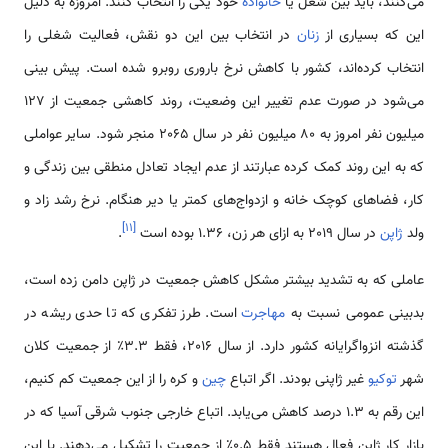
می‌کنند، باید بین شغل یا
خانواده
خود یکی را انتخاب کنند. امروزه به دلیل
این که بسیاری از
زنان
در انتخاب بین این دو نقش، فعالیت شغلی را
انتخاب کرده‌اند، کشور با کاهش نرخ باروری روبرو شده است. پیش بینی
می‌شود در صورت عدم تغییر این وضعیت، روند کاهشی جمعیت از 127
میلیون نفر امروز به 80 میلیون نفر در سال 2065 منجر شود. سایر عواملی
که به این روند کمک کرده عبارتند از عدم ایجاد تعادل منطقی بین زندگی و
کار، فضاهای کوچک خانه و ازدواج‌های کمتر یا دیر هنگام. نرخ رشد زاد و
]
۱۱
[
ولد
ژاپن
در سال 2019 به ازای هر زن، 1.36 بوده است
.
عاملی که به تشدید بیشتر مشکل کاهش جمعیت در ژاپن دامن زده است،
بدبینی عمومی نسبت به
مهاجرت
است. طرز تفکری که تا حدی ریشه در
گذشته انزواگرایانه کشور دارد. از سال 2016، فقط 3.3٪ از جمعیت کلان
شهر
توکیو
غیر ژاپنی بودند. اگر اتباع
چین
و کره را از این جمعیت کم کنیم،
این رقم به 1.3 درصد کاهش می‌یابد. اتباع خارجی جنوب شرقی آسیا که در
بازار کار ژاپن فعال هستند فقط 0.5٪ از جمعیت را تشکیل می‌دهند. با این