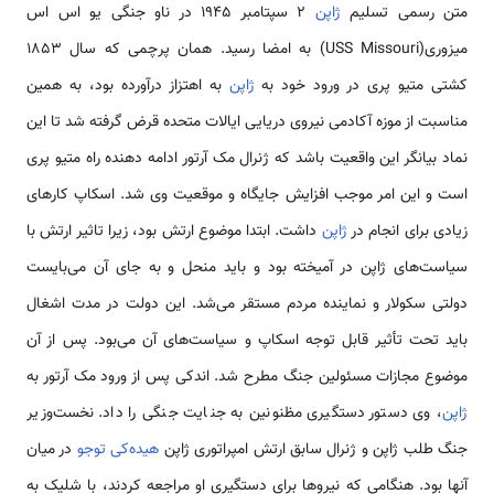
متن رسمی تسلیم
ژاپن
2 سپتامبر 1945 در ناو جنگی یو اس اس
میزوری(USS Missouri) به امضا رسید. همان پرچمی که سال 1853
کشتی متیو پری در ورود خود به
ژاپن
به اهتزاز درآورده بود، به همین
مناسبت از موزه آکادمی نیروی دریایی ایالات متحده قرض گرفته شد تا این
نماد بیانگر این واقعیت باشد که ژنرال مک آرتور ادامه دهنده راه متیو پری
است و این امر موجب افزایش جایگاه و موقعیت وی شد. اسکاپ کارهای
زیادی برای انجام در
ژاپن
داشت. ابتدا موضوع ارتش بود، زیرا تاثیر ارتش با
سیاست‌های ژاپن در آمیخته بود و باید منحل و به جای آن می‌بایست
دولتی سكولار و نماینده مردم مستقر می‌شد. این دولت در مدت اشغال
باید تحت تأثیر قابل توجه اسکاپ و سیاست‌های آن می‌بود. پس از آن
موضوع مجازات مسئولین جنگ مطرح شد. اندکی پس از ورود مک آرتور به
ژاپن
، وی دستور دستگیری مظنونین به جنایت جنگی را داد. نخست‌وزیر
جنگ طلب ژاپن و ژنرال سابق ارتش امپراتوری ژاپن
هیده‌کی توجو
در میان
آنها بود. هنگامی که نیروها برای دستگیری او مراجعه کردند، با شلیک به