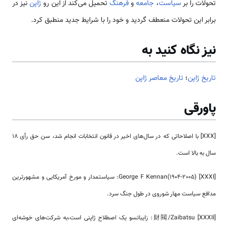
تحولات را بر
سیاست
،
جامعه
و
فرهنگ
تحمیل می‌کند از این رو
ژاپن
نیز در
برابر این تحولات منعطف گردید و خود را با شرایط جدید منطبق کرد.
نیز نگاه کنید به
تاریخ ژاپن
؛
تاریخ معاصر ژاپن
پاورقی
[XXX] با اصلاحاتی که در سال‌های اخیر در قانون انتخابات انجام شد، سن حق رأی 18
سال به بالا است.
[XXXI] George F Kennan(1904-2005): سیاستمدار و مورخ آمریکایی و مشهورترین
مدافع سیاست مهار شوروی در طول جنگ سرد.
[XXXII] 財閥/Zaibatsu: زایباتسو یک اصطلاح ژاپنی است،به شرکت‌های خوشه‌ای