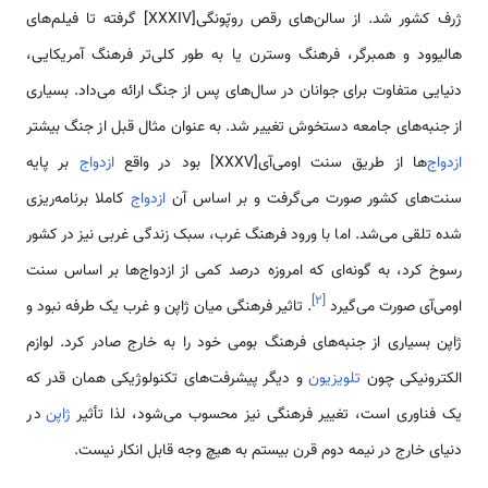
ژرف کشور شد. از سالن‌های رقص روپّونگی[XXXIV] گرفته تا فیلم‌های
هالیوود و همبرگر، فرهنگ وسترن یا به طور کلی‌تر فرهنگ آمریکایی،
دنیایی متفاوت برای جوانان در سال‌های پس از جنگ ارائه می‌داد. بسیاری
از جنبه‌های جامعه دستخوش تغییر شد. به عنوان مثال قبل از جنگ بیشتر
ازدواج‌
ها از طریق سنت اومی‌آی[XXXV] بود در واقع
ازدواج
بر پایه
سنت‌های کشور صورت می‌گرفت و بر اساس آن
ازدواج
کاملا برنامه‌ریزی
شده تلقی می‌شد. اما با ورود فرهنگ غرب، سبک زندگی غربی نیز در کشور
رسوخ کرد، به گونه‌ای که امروزه درصد کمی از ازدواج‌ها بر اساس سنت
]
۲
[
اومی‌آی صورت می‌گیرد
. تاثیر فرهنگی میان ژاپن و غرب یک طرفه نبود و
ژاپن بسیاری از جنبه‌های فرهنگ بومی خود را به خارج صادر کرد. لوازم
الکترونیکی چون
تلویزیون
و دیگر پیشرفت‌های تکنولوژیکی همان قدر که
یک فناوری است، تغییر فرهنگی نیز محسوب می‌شود، لذا تأثیر
ژاپن
در
دنیای خارج در نیمه دوم قرن بیستم به هیچ وجه قابل انکار نیست.