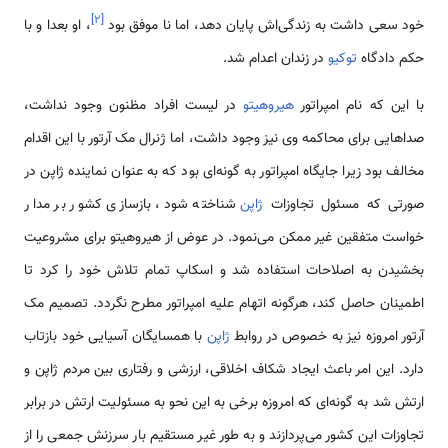
]
۲
[
خود سعی داشت به زندگی‌اش پایان دهد، اما نا موفق بود
، او بعدا و با
حکم دادگاه
توکیو
در زندان اعدام شد.
با این که نام امپراتور
هیروهیتو
در لیست افراد مظنون وجود نداشت،
صداهایی برای محاکمه وی نیز وجود داشت، اما ژنرال مک آرتور با این اقدام
مخالف بود زیرا جایگاه امپراتور به گونه‌ای بود که به عنوان نماینده ژاپن در
صورتی که مسئول تجاوزات
ژاپن
شناخته شود، بازسازی کشور بر مدار
خواست متفقین غیر ممکن می‌نمود. در عوض از هیروهیتو برای مشروعیت
بخشیدن به اصلاحات استفاده شد و اسکاپ تمام تلاش خود را کرد تا
اطمینان حاصل کند، هرگونه اتهام علیه امپراتور مطرح نگردد. تصمیم مک
آرتور امروزه نیز به خصوص در روابط
ژاپن
با همسایگان آسیایی خود بازتاب
دارد. این امر باعث ایجاد شکاف اخلاقی، ارزشی و رفتاری بین مردم ژاپن و
ارتش شد به گونه‌ای که امروزه برخی به این نحو به مسئولیت ارتش در برابر
تجاوزات این کشور می‌پردازند و به طور غیر مستقیم بار سرزنش جمعی را از