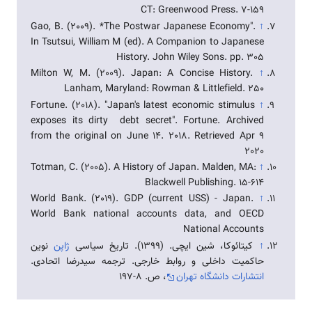
CT: Greenwood Press. 7-159
Gao, B. (2009). *The Postwar Japanese Economy".
↑
In Tsutsui, William M (ed). A Companion to Japanese
History. John Wiley Sons. pp. 305
Milton W, M. (2009). Japan: A Concise History.
↑
Lanham, Maryland: Rowman & Littlefield. 250
Fortune. (2018). "Japan's latest economic stimulus
↑
exposes its dirty debt secret". Fortune. Archived
from the original on June 14. 2018. Retrieved Apr 9
2020
Totman, C. (2005). A History of Japan. Malden, MA:
↑
Blackwell Publishing. 15-614
World Bank. (2019). GDP (current USS) - Japan.
↑
World Bank national accounts data, and OECD
National Accounts
↑
کیتائوکا، شین ایچی. (1399). تاریخ سیاسی
ژاپن
نوین
حاکمیت داخلی و روابط خارجی. ترجمه سیدرضا اتحادی.
انتشارات دانشگاه تهران
، ص. ۸-۱۹۷