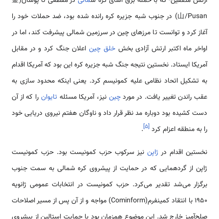
ارتش متفقین- که با حمله برق آسای کره ش
مالی
در مقطعی تا پوسان(釜
山/Pusan) در جنوب شبه جزیره کره رانده شده بود، ضد حملات خود را
آغاز کرد و توانست تا مرزهای چین در سرزمین شمالی پیشرفت کند، اما در
اواخر ماه اکتبر ارتش آزادی بخش
خلق چین
اعلان جنگ کرد و در مقابل
آمریکا ایستاد. نخستین نتیجه جنگ شبه جزیره کره این بود که آمریکا اقدام
به تشکیل اتحاد نظامی علیه کمونیسم کرد. یعنی اینکه محدود سازی به
عقب راندن تغییر یافت. در مورد
چین
نیز، آمریکا مسئله
تایوان
را که از آن
دست کشیده بود دوباره مد نظر قرار داد و ناوگان هفتم نیروی دریایی خود
]
۵
[
را به منطقه اعزام کرد
.
نخستین اقدام در
ژاپن
نیز سرکوب حزب کمونیست بود. حزب کمونیست
ژاپن از گردهمایی که در حمایت از پیشروی کره شمالی به سمت جنوب
برگزار می‌شد تقدیر می‌کرد. حزب کمونیست در انتخابات عمومی ژانویه
1950 با انتقاد کمینفرم(Cominform) مواجه و از آن پس از مسیر اصلاحات
صلح‌آمیز خارج شد. این موضوع همزمان بود با حمایت استالین از پیشروی