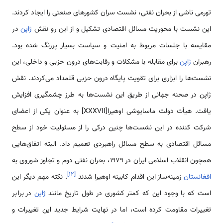
تورمی ناشی از بحران نفتی، نشست سران کشورهای صنعتی را ایجاد كردند.
این نشست با محوریت مسائل اقتصادی تشکیل و از این رو نقش
ژاپن
در
مقایسه با جلسات مربوط به امنیت و سیاست بسیار پررنگ شده بود.
رهبران
ژاپن
برای مقابله با مشکلات و رقابت‌های درون حزبی و داخلی، این
نشست‌ها را ابزاری برای تقویت پایگاه درون حزبی قلمداد می‌کردند. نقش
ژاپن در صحنه جهانی از طریق این نشست‌ها به طرز چشمگیری افزایش
یافت. هیأت دولت ماسایوشی اوهیرا[XXXVII] به عنوان یکی از اعضای
شرکت کننده در این نشست‌ها چنین درکی را از مسئولیت خود از سطح
مسائل اقتصادی به سطح مسائل راهبردی تعمیم داد. البته اتفاق‌هایی
همچون انقلاب اسلامی ایران در 1979، بحران نفتی دوم و تجاوز شوروی به
]
۱۲
[
افغانستان
زمینه‌ساز این اقدام کابینه اوهیرا شدند
. نکته مهم دیگر این
است که با وجود این که کمتر کشوری در طول تاریخ مانند
ژاپن
در برابر
تغییرات مقاومت کرده است، اما در نهایت شرایط جدید این تغییرات و