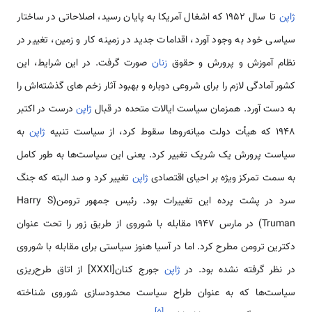
ژاپن
تا سال 1952 كه اشغال آمریكا به پایان رسید، اصلاحاتی در ساختار
سیاسی خود به وجود آورد، اقدامات جدید در زمینه كار و زمین، تغییر در
نظام آموزش و پرورش و حقوق
زنان
صورت گرفت. در این شرایط، این
کشور آمادگی لازم را برای شروعی دوباره و بهبود آثار زخم های گذشته‌اش را
به دست آورد. همزمان سیاست ایالات متحده در قبال
ژاپن
درست در اکتبر
1948 که هیأت دولت میانه‌روها سقوط کرد، از سیاست تنبیه
ژاپن
به
سیاست پرورش یک شریک تغییر کرد. یعنی این سیاست‌ها به طور کامل
به سمت تمرکز ویژه بر احیای اقتصادی
ژاپن
تغییر کرد و صد البته که جنگ
سرد در پشت پرده این تغییرات بود. رئیس جمهور ترومن(Harry S
Truman) در مارس 1947 مقابله با شوروی از طریق زور را تحت عنوان
دکترین ترومن مطرح کرد. اما در آسیا هنوز سیاستی برای مقابله با شوروی
در نظر گرفته نشده بود. در
ژاپن
جورج کنان[XXXI] از اتاق طرح‌ریزی
سیاست‌ها که به عنوان طراح سیاست محدودسازی شوروی شناخته
]
۵
[