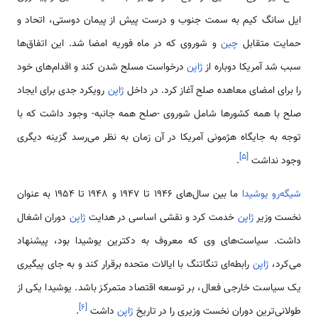
ایل سانگ کیم به سمت جنوب و درست پیش از پیمان دوستی، اتحاد و
حمایت متقابل
چین
و شوروی که در ماه فوریه امضا شد. این اتفاق‌ها
سبب شد آمریکا دوباره از
ژاپن
درخواست مسلح شدن کند و اقدام‌های خود
را برای امضای معاهده صلح آغاز کرد. در داخل
ژاپن
رویکرد جدی برای ایجاد
صلح با همه کشورها شامل شوروی -صلح همه جانبه- وجود داشت که با
توجه به جایگاه هژمونی آمریکا در آن زمان به نظر می‌رسد گزینه دیگری
]
۵
[
وجود نداشت
.
شیگه‌رو یوشیدا
ما بین سال‌های 1946 تا 1947 و 1948 تا 1954 به عنوان
نخست وزیر
ژاپن
خدمت کرد و نقشی اساسی در هدایت
ژاپن
دوران اشغال
داشت. سیاست‌های وی که معروف به دکترین یوشیدا بود، پیشنهاد
می‌کرد،
ژاپن
رابطه‌ای تنگاتنگ با ایالات متحده برقرار کند و به جای پیگیری
یک سیاست خارجی فعال، بر توسعه اقتصاد متمرکز باشد. یوشیدا یکی از
]
۶
[
طولانی‌ترین دوران نخست وزیری را در تاریخ
ژاپن
داشت
.