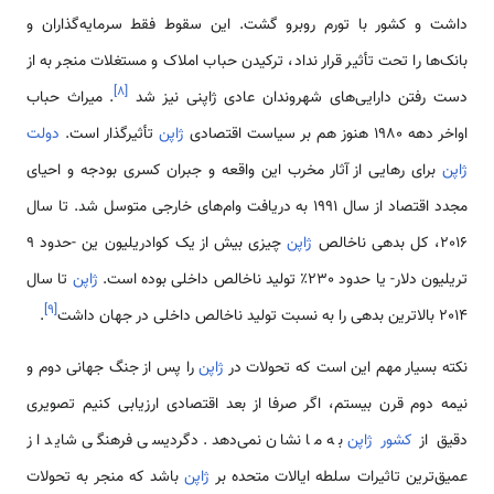
داشت و کشور با تورم روبرو گشت. این سقوط فقط سرمایه‌گذاران و
بانک‌ها را تحت تأثیر قرار نداد، ترکیدن حباب املاک و مستغلات منجر به از
]
۸
[
دست رفتن دارایی‌های شهروندان عادی ژاپنی نیز شد
. میراث حباب
اواخر دهه 1980 هنوز هم بر سیاست اقتصادی
ژاپن
تأثیرگذار است.
دولت
ژاپن
برای رهایی از آثار مخرب این واقعه و جبران کسری بودجه و احیای
مجدد اقتصاد از سال 1991 به دریافت وام‌های خارجی متوسل شد. تا سال
2016، کل بدهی ناخالص
ژاپن
چیزی بیش از یک کوادریلیون ین -حدود 9
تریلیون دلار- یا حدود 230٪ تولید ناخالص داخلی بوده است.
ژاپن
تا سال
]
۹
[
2014 بالاترین بدهی را به نسبت تولید ناخالص داخلی در جهان داشت
.
نکته بسیار مهم این است که تحولات در
ژاپن
را پس از جنگ جهانی دوم و
نیمه دوم قرن بیستم، اگر صرفا از بعد اقتصادی ارزیابی کنیم تصویری
دقیق از
کشور ژاپن
به ما نشان نمی‌دهد. دگردیسی فرهنگی شاید از
عمیق‌ترین تاثیرات سلطه ایالات متحده بر
ژاپن
باشد که منجر به تحولات