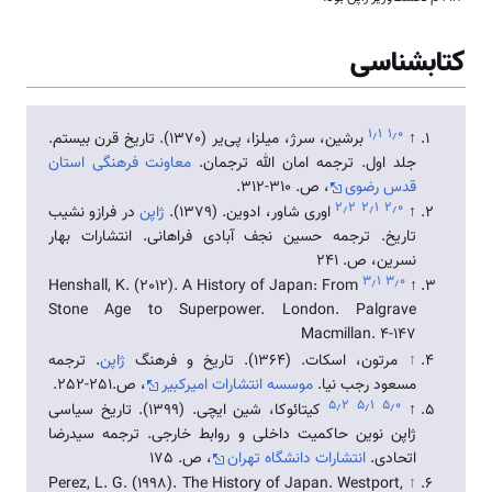
کتابشناسی
۱٫۱
۱٫۰
↑
برشین، سرژ، میلزا، پی‌یر (1370). تاریخ قرن بیستم.
جلد اول. ترجمه امان الله ترجمان.
معاونت فرهنگی استان
قدس رضوی
، ص. 310-312.
۲٫۲
۲٫۱
۲٫۰
↑
اوری شاور، ادوین. (1379).
ژاپن
در فرازو نشیب
تاریخ. ترجمه حسین نجف آبادی فراهانی. انتشارات بهار
نسرین، ص. 241
۳٫۱
۳٫۰
Henshall, K. (2012). A History of Japan: From
↑
Stone Age to Superpower. London. Palgrave
Macmillan. 4-147
↑
مرتون، اسکات. (1364). تاریخ و فرهنگ
ژاپن
. ترجمه
مسعود رجب نیا.
موسسه انتشارات امیرکبیر
، ص.251-252.
۵٫۲
۵٫۱
۵٫۰
↑
کیتائوکا، شین ایچی. (1399). تاریخ سیاسی
ژاپن نوین حاکمیت داخلی و روابط خارجی. ترجمه سیدرضا
اتحادی.
انتشارات دانشگاه تهران
، ص. 175
Perez, L. G. (1998). The History of Japan. Westport,
↑