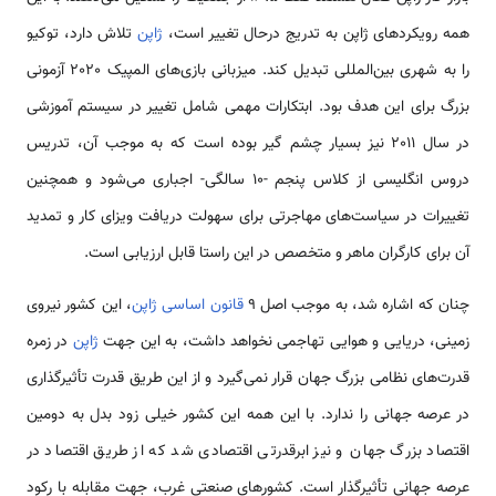
همه رویکردهای ژاپن به تدریج درحال تغییر است،
ژاپن
تلاش دارد، توکیو
را به شهری بین‌المللی تبدیل کند. میزبانی بازی‌های المپیک 2020 آزمونی
بزرگ برای این هدف بود. ابتکارات مهمی شامل تغییر در سیستم آموزشی
در سال 2011 نیز بسیار چشم گیر بوده است که به موجب آن، تدریس
دروس انگلیسی از کلاس پنجم -10 سالگی- اجباری می‌شود و همچنین
تغییرات در سیاست‌های مهاجرتی برای سهولت دریافت ویزای کار و تمدید
آن برای کارگران ماهر و متخصص در این راستا قابل ارزیابی است.
چنان که اشاره شد، به موجب اصل 9
قانون اساسی ژاپن
، این کشور نیروی
زمینی، دریایی و هوایی تهاجمی نخواهد داشت، به این جهت
ژاپن
در زمره
قدرت‌های نظامی بزرگ جهان قرار نمی‌گیرد و از این طریق قدرت تأثیرگذاری
در عرصه جهانی را ندارد. با این همه این کشور خیلی زود بدل به دومین
اقتصاد بزرگ جهان و نیز ابرقدرتی اقتصادی شد که از طریق اقتصاد در
عرصه جهانی تأثیرگذار است. کشورهای صنعتی غرب، جهت مقابله با رکود