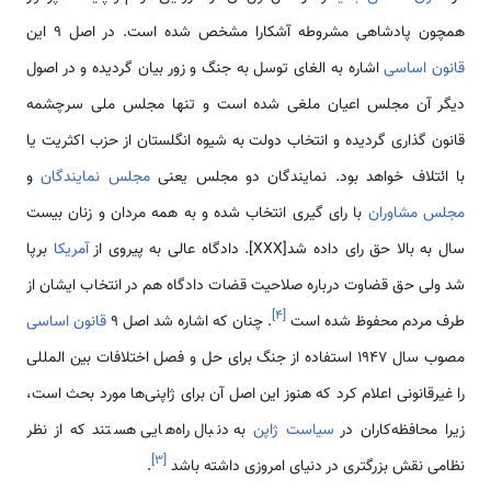
همچون پادشاهی مشروطه آشکارا مشخص شده است. در اصل 9 این
قانون اساسی
اشاره به الغای توسل به جنگ و زور بیان گردیده و در اصول
دیگر آن مجلس اعیان ملغی شده است و تنها مجلس ملی سرچشمه
قانون گذاری گردیده و انتخاب دولت به شیوه انگلستان از حزب اکثریت یا
با ائتلاف خواهد بود. نمایندگان دو مجلس یعنی
مجلس نمایندگان
و
مجلس مشاوران
با رای گیری انتخاب شده و به همه مردان و زنان بیست
سال به بالا حق رای داده شد[XXX]. دادگاه عالی به پیروی از
آمریکا
برپا
شد ولی حق قضاوت درباره صلاحیت قضات دادگاه هم در انتخاب ایشان از
]
۴
[
طرف مردم محفوظ شده است
. چنان که اشاره شد اصل 9
قانون اساسی
مصوب سال 1947 استفاده از جنگ برای حل و فصل اختلافات بین المللی
را غیرقانونی اعلام کرد که هنوز این اصل آن برای ژاپنی‌ها مورد بحث است،
زیرا محافظه‌کاران در
سیاست ژاپن
به دنبال راه‌هایی ‌هستند که از نظر
]
۳
[
نظامی نقش بزرگتری در دنیای امروزی داشته باشد
.