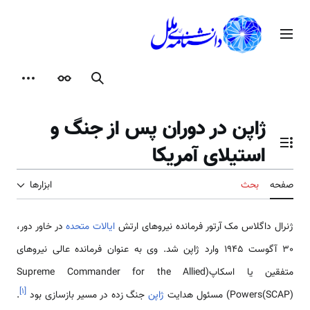
رش
ه
منوی اصلی
حتوا
جستجو
ظاهر
ابزارها
ژاپن در دوران پس از جنگ و
استیلای آمریکا
تغییر وضعیت فهرست محتویات
صفحه
بحث
ابزارها
ژنرال داگلاس مک آرتور فرمانده نیروهای ارتش
ایالات متحده
در خاور دور،
30 آگوست 1945 وارد ژاپن شد. وی به عنوان فرمانده عالی نیروهای
متفقین یا اسکاپ(Supreme Commander for the Allied
]
۱
[
Powers(SCAP)) مسئول هدایت
ژاپن
جنگ زده در مسیر بازسازی بود
.