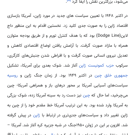
می‌شود، بزرگترین نقش را ایفا کرد
.
در اکتبر 1948 با تعیین سیاست های جدید در مورد ژاپن، آمریکا بازسازی
اقتصاد ژاپن را به صورت جدی کلید زد. نخستین اقدام به این منظور داج
لاین(Dodge Line) بود که با هدف کنترل تورم و از طریق بودجه متوازن
همراه با مازاد صورت گرفت. با آرامش یافتن اوضاع اقتصادی کاهش و
تعدیل نیروی انسانی صورت گرفت و با افراطی شدن جنبش‌های کارگری،
سرکوب
حزب کمونیست
ژاپن
آغاز شد. شوک بعدی برای آمریکا، تشکیل
جمهوری خلق چین
در اکتبر 1949 بود. از زمان جنگ ژاپن و
روسیه
سیاست‌های آسیایی آمریکا بر محور درهای باز و همراهی آمریکا- چین
می‌چرخید، اما حال که
چین
نیز دست رد به سینه آمریکا زده، شوک بزرگی
به آمریکا وارد شده بود. به این ترتیب آمریکا خط مقدم خود را از چین به
ژاپن تغییر داد و سیاست‌های جدی‌تری در ارتباط با
ژاپن
در پیش گرفته
شد. افزون بر این در ژوئن 1950جنگ در شبه جزیره کره آغاز شد. آمریکا –