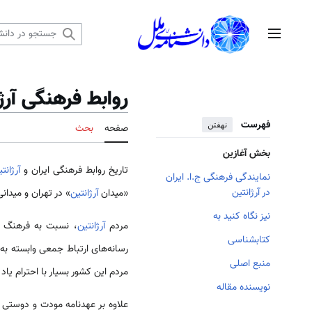
رش
ه
منوی اصلی
حتوا
روابط فرهنگی آرژا
فهرست
نهفتن
صفحه
بحث
بخش آغازین
تاریخ روابط فرهنگی ایران و
آرژانت
نمایندگی فرهنگی ج.ا. ایران
در آرژانتین
«میدان
آرژانتین
» در تهران و میدانی
نیز نگاه کنید به
مردم
آرژانتین
کتابشناسی
رسانه‌های ارتباط جمعی وابسته به
منبع اصلی
مردم این کشور بسیار با احترام یاد
نویسنده مقاله
علاوه بر عهدنامه مودت و دوستی بین دو کشور در سال ۱۹۰۲، ا