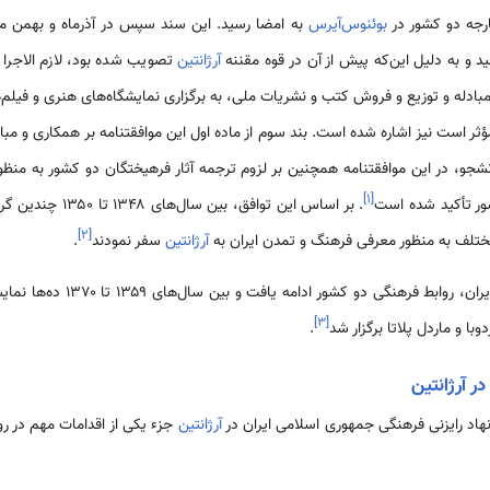
ارجه دو کشور در
بوئنوس‌آیرس
د و به دلیل این‌که پیش از آن در قوه مقننه
آرژانتین
تصویب شده بود، لازم الاجرا گر
 مبادله و توزیع و فروش کتب و نشریات ملی، به برگزاری نمایشگاه‌های هنری و فیلم
ر است نیز اشاره شده است. بند سوم از ماده اول این موافقتنامه بر همکاری و مبا
دانشجو، در این موافقتنامه همچنین بر لزوم ترجمه آثار فرهیختگان دو کشور به من
]
۱
[
ور تأکید شده است
. بر اساس این توافق، 
]
۲
[
تلف به منظور معرفی فرهنگ و تمدن ایران به
آرژانتین
سفر نمودند
.
پس از پیروزی انقلاب اسلامی در ایر
]
۳
[
دوبا و ماردل پلاتا برگزار شد
.
ر آرژانتین
آرژانتین
جزء یکی از اقدامات مهم در روا