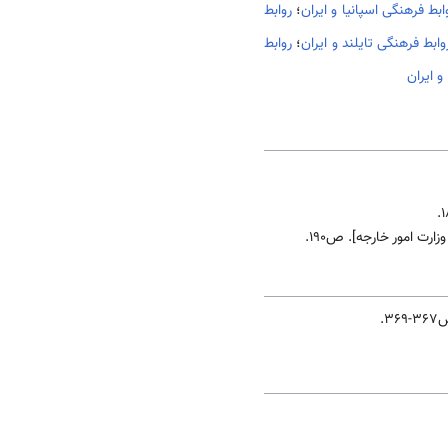
ابط فرهنگی اسپانیا و ایران
؛
روابط
وابط فرهنگی تایلند و ایران
؛
روابط
و ایران
رت امور خارجه]. ص190.
369.