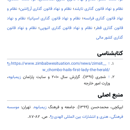
نظام و نهاد قانون گذاری تایلند
؛
نظام و نهاد قانون گذاری آرژانتین
؛
نظام و
نهاد قانون گذاری فرانسه
؛
نظام و نهاد قانون گذاری اسپانیا
؛
نظام و نهاد
قانون گذاری قطر
؛
نظام و نهاد قانون گذاری اتیوپی
؛
نظام و نهاد قانون
گذاری کشور مالی
کتابشناسی
https://www.zimbabwesituation.com/news/zimsit__
↑
w_chombo-hails-first-lady-the-herald/
↑
شجری (1391). گزارش سال 2010 و سایت پارلمان
زیمبابوه
،
وزارت امور خارجه
منبع اصلی
ایپکچی، محمدحسن (1399). جامعه و فرهنگ
زیمبابوه
. تهران:
موسسه
فرهنگی، هنری و انتشارات بین المللی الهدی
. ص. 82-87.