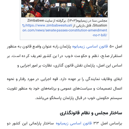
مجلس سنا در زیمبابوه(1403). برگرفته از سایت Zimbabwe
Situation، قابل بازیابی از
https://www.zimbabwesituati
on.com/news/senate-passes-constitution-amendment
-no-2-bill/
اصل 50
قانون اساسی زیمبابوه
پارلمان رابه عنوان واضع قانون به منظور
استقرار صلح، نظم و حکومت خوب در این کشور تعریف کرده است. بر
اساس این اصل، پارلمان نقش قانون گذاری، نظارت بر امور اجرایی و
ایفای وظایف نمایندگی را بر عهده دارد. قوه اجرایی در مورد رفتار و نحوه
اعمال تصمیمات و سیاست‌های عمومی و برنامه‌های خود به منظور تقویت
سیستم حکومتی خوب در قبال پارلمان پاسخگو می‌باشد.
ساختار مجلس و نظام قانونگذاری
براساس اصل 33
قانون اساسی زیمبابوه
ساختار پارلمانی این کشور دو