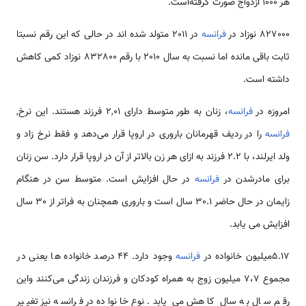
هر 1000 ازدواج صورت گرفته‌است.
827000 نوزاد در
فرانسه
در 2011 متولد شده اند در حالی‌ که این رقم نسبتا
ثابت باقی مانده اما نسبت به سال 2010 با رقم‌ 832800 نوزاد کمی کاهش
داشته است.
امروزه در
فرانسه
، زنان به طور متوسط دارای 2,01‌ فرزند هستند. این نرخ,
فرانسه
را در ردیف قهرمانان باروری در اروپا قرار می‌دهد و فقط نرخ زاد و
ولد ایرلند، با 2.2 فرزند به ازای هر زن بالاتر از آن در اروپا قرار دارد. سن زنان
برای مادرشدن در
فرانسه
در حال افزایش است. متوسط سن در هنگام
زایمان در حال حاضر 30.1 سال است و باروری همچنان به فراتر از 30 سال
افزایش می یابد.
5.17میلیون خانواده در
فرانسه
وجود دارد. 44 درصد خانواده ها یعنی در
مجموع 7،7 میلیون زوج به همراه کودکان و فرزندان زندگی می‌کنند واین
رقم سال به سال کاهش می یابد. نوع خانواده در فرانسه نیز تغییر