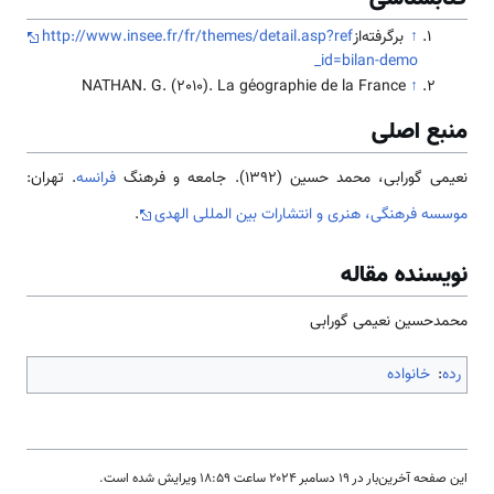
↑
برگرفته‌از
http://www.insee.fr/fr/themes/detail.asp?ref
_id=bilan-demo
NATHAN. G. (2010). La géographie de la France
↑
منبع اصلی
نعيمی گورابی، محمد حسين (1392). جامعه و فرهنگ
فرانسه
. تهران:
موسسه فرهنگی، هنری و انتشارات بین المللی الهدی
.
نویسنده مقاله
محمدحسین نعیمی گورابی
رده
:
خانواده
این صفحه آخرین‌بار در ‏۱۹ دسامبر ۲۰۲۴ ساعت ‏۱۸:۵۹ ویرایش شده است.