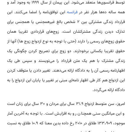
توسط فرانسوی‌ها منعقد می‌شود. این پیمان از سال 1999 به وجود آمد و
همه ساله ده‌ها هزار نفر در
فرانسه
این توافق‌نامه را امضا می‌کنند. این
قرارداد زندگی مشترکی بین 2 شخص بالغ غیرهمجنس یا همجنس برای
تدارک دیدن زندگی مشترکشان است. زوج‌های قراردادی تقریبا همان
حقوق زوج‌های رسمی را دارند (حتی با توجه به نوع ازدواج زوج ها) آنها از
حقوق تقریبا یکسانی برخودارند. دو زوج برای تصریح کردن چگونگی یک
زندگی مشترک با هم یک متن قرارداد را می‌نویسند و سپس طی یک
اظهار‌نامه رسمی آن را به دادگاه ارائه می‌دهند. تغییر دادن یا متوقف کردن
این ازدواج هم کار طی اظهار نامه‌ای مبنی بر تغییر یا پایان این ازدواج را به
دادگاه ارائه می‌گردد.
امروز، سن متوسط ازدواج 31.9 سال برای مردان و 30 سال برای زنان است
و این میانگین سنی همچنان رو به افزایش است. با توجه به آخرین آمار
موجود، 133،909 طلاق در‌ 2010 رخ داده بدین معنا که 10.9 طلاق به نسبت