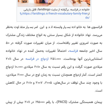
خانواده در فرانسه. برگرفته از سایت faridlingo، قابل بازیابی
از
https://faridlingo.ir/french-vocabulary-family-frien
ds/
فرانسوی‌ها به خانواده بسیار وابسته‌اند و این امر بسیار متفاوت به‌نظر
می‌رسد. نهاد خانواده از شکل بسیار سنتی به انواع مختلف زندگی مشترک
به‌ صورت امروزی تغییر یافته‌است. از میان تغییرات صورت گرفته در 50
سال اخیر جامعه
فرانسه
، احتمالاً تغییرات به‌عمل آمده در نهاد خانواده
استثنایی‌ترین آنها بوده‌است. 251.000
ازدواج در فرانسه
در سال 2011
میلادی صورت گرفت و این رقم نسبت به سال‌ 2010 میلادی‌ 10،000 ازدواج
کمتر است. آمار ازدواج همچنان نسبت به زمان اوج در سال 2000 میلادی،
با وجود چند سال توقف در سال‌های، 2005، 2007 و 2010 در حال کاهش
است.
پیمان همبستگی مشترک (PACS)، با رقم 195000 در 2011 بیش از پیش