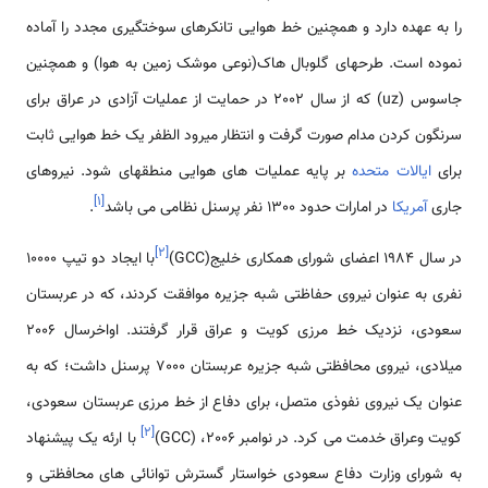
را به عهده دارد و همچنین خط هوایی تانکرهای سوختگیری مجدد را آماده
نموده است. طرحهای گلوبال هاک(نوعی موشک زمین به هوا) و همچنین
جاسوس (uz) که از سال 2002 در حمایت از عملیات آزادی در عراق برای
سرنگون کردن مدام صورت گرفت و انتظار می­رود الظفر یک خط هوایی ثابت
برای
ایالات متحده
بر پایه عملیات­ های هوایی منطقه­ای شود. نیروهای
]
۱
[
جاری
آمریکا
در امارات حدود 1300 نفر پرسنل نظامی می ­باشد
.
]
۲
[
در سال 1984 اعضای شورای همکاری خلیج(GCC)
با ایجاد دو تیپ 10000
نفری به عنوان نیروی حفاظتی شبه جزیره موافقت کردند، که در عربستان
سعودی، نزدیک خط مرزی کویت و عراق قرار گرفتند. اواخرسال 2006
میلادی، نیروی محافظتی شبه جزیره عربستان 7000 پرسنل داشت؛ که به
عنوان یک نیروی نفوذی متصل، برای دفاع از خط مرزی عربستان سعودی،
]
۲
[
کویت وعراق خدمت می­ کرد. در نوامبر 2006، (GCC)
با ارئه یک پیشنهاد
به شورای وزارت دفاع سعودی خواستار گسترش توانائی های محافظتی و