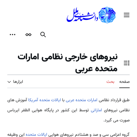
رش
ه
منوی اصلی
حتوا
جستجو
ظاهر
ابزارها
نیروهای خارجی نظامی امارات
متحده عربی
تغییر وضعیت فهرست محتویات
صفحه
بحث
ابزارها
طبق قرارداد نظامی
امارات متحده عربی
با
ایالات متحده آمریکا
آموزش ­های
نظامی نیروهای
اماراتی
توسط این کشور در پایگاه هوایی الظفر ایرباس
صورت می ­گیرد.
گروه اعزامی سی و صد و هشتادم نیروهای هوایی
ایالات متحده
این وظیفه