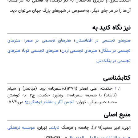
اسکلت‌سازی و کاربری ساختمان به کار گرفتند، به قسمی که آثار مشابه
آن‌ها را در هر جای دیگر، به‌خصوص در شهرهای بزرگ جهان می‌توان دید.
نیز نگاه کنید به
هنرهای تجسمی در افغانستان
؛
هنرهای تجسمی در مصر
؛
هنرهای
تجسمی در سنگال
؛
هنرهای تجسمی اردن
؛
هنرهای تجسمی کوبا
؛
هنرهای
تجسمی در بنگلادش
کتابشناسی
↑
حکمت، علی اصغر (۱۳۷۹).«سفرنامه برما (میانمار) و سیام
(تایلند) با ضمیمه سفرنامه». رهاورد حکمت. ج۲. به کوشش
محمد دبیرسیاقی. تهران:
انجمن آثار و مفاخر فرهنگی
،ص.584.
منبع اصلی
الهی، امیر سعید(1391). جامعه و فرهنگ
تایلند
. تهران:
موسسه فرهنگی
هنری و انتشارات بین‌المللی الهدی
، ص.266-269.