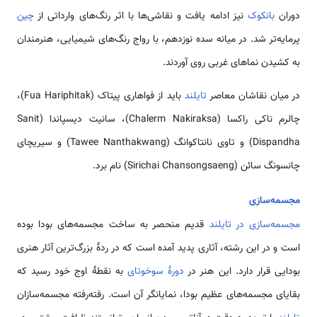
دوران
بانکوک
نیز ادامه یافت و نقاشی‌ها با اثر رنگ‌های وارداتی از
چین
پرمایه‌تر شد. در میانه سده نوزدهم، با رواج رنگ‌های شیمیایی، هنرمندان
به کشیدن نماهای غربی روی آوردند.
در میان نقاشان معاصر
تایلند
باید از فواهاری پیتاک (Fua Hariphitak)،
چالرم ناکی راکسا (Chalerm Nakiraksa)، سانیت دیسپاندا (Sanit
Dispandha) و تاوی نانتاکوانگ (Tawee Nanthakwang) و سیریچای
چانسونگ سائن (Sirichai Chansongsaeng) نام برد.
مجسمه‌سازی
مجسمه‌سازی در تایلند
قدیم منحصر به ساخت مجسمه‌های بودا بوده
است و در این رشته، آثاری پدید آمده است که در ردهٔ بزرگ‌ترین آثار هنری
بودایی قرار دارد. این هنر در
دورهٔ سوخوتای
به نقطهٔ اوج خود رسید که
بقایای مجسمه‌های عظیم بودا، نمایانگر آن است. رفته‌رفته مجسمه‌سازان