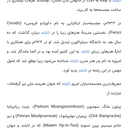
تایلند
با توجه به دقت در آناتومی بدن انسان، توانستند ظرافت بیشتری در
ساخت مجسمه‌ها به کار برند.
در ۱۹۳۳م، مجسمه‌ساز ایتالیایی به نام «کورادو فروسی» (Corado
Feroci)، نخستین مدرسهٔ هنرهای زیبا را در
تایلند
بنیان گذاشت که ده
سال بعد به دانشگاه سیلپاکورن تبدیل شد. او در ۱۹۲۴م برای همکاری با
ادارهٔ هنرهای زیبای
تایلند
به این کشور آمده بود و در آنجا ماندگار شد. و
امروزه به نام پدر هنر مدرن
تایلند
شناخته می‌شود زیرا موفق شد که تحول
مهمی در این رشته در
تایلند
پدید آورد.
معروف‌ترین مجسمه‌سازان امروز
تایلند
که عنوان هنرمند ملی نیز گرفته‌اند،
عبارتند از:
پیتون مانگ سومبون (Paitoon Muangsoomboon)، چیت ریانپراچا
(Chit Rianpracha)، پیمران مولپراموک (Pimran Moolpramook) و نیز
خانم میسیم یپین تسویه (Misiem Yip-In-Tsoi) که در تایلند و جهان