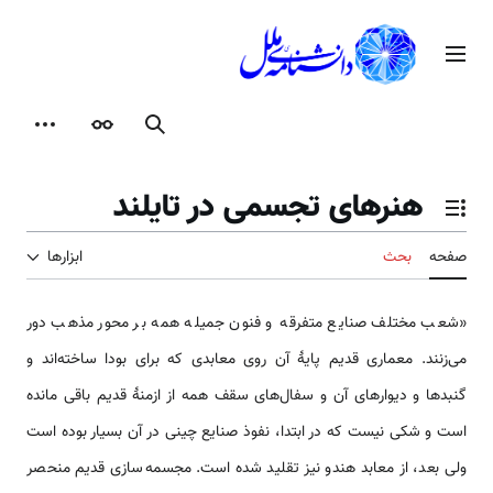
رش
ه
منوی اصلی
حتوا
جستجو
ظاهر
ابزارها
هنرهای تجسمی در تایلند
تغییر وضعیت فهرست محتویات
صفحه
بحث
ابزارها
«شعب مختلف صنایع متفرقه و فنون جمیله همه بر محور مذهب دور
می‌زنند. معماری قدیم پایهٔ آن روی معابدی که برای بودا ساخته‌اند و
گنبدها و دیوارهای آن و سفال‌های سقف همه از ازمنهٔ قدیم باقی مانده
است و شکی نیست که در ابتدا، نفوذ صنایع چینی در آن بسیار بوده است
ولی بعد، از معابد هندو نیز تقلید شده است. مجسمه‌سازی قدیم منحصر