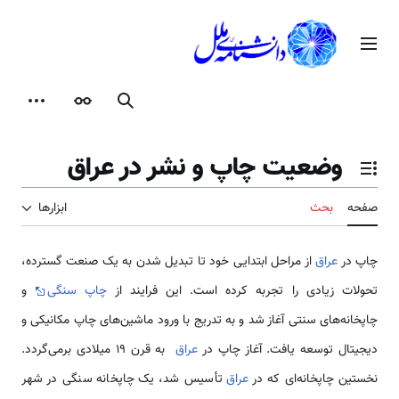
رش
ه
منوی اصلی
حتوا
جستجو
ظاهر
ابزارها
وضعیت چاپ و نشر در عراق
تغییر وضعیت فهرست محتویات
صفحه
بحث
ابزارها
چاپ در
عراق
از مراحل ابتدایی خود تا تبدیل شدن به یک صنعت گسترده،
تحولات زیادی را تجربه کرده است. این فرایند از
چاپ سنگی
و
چاپخانه‌های سنتی آغاز شد و به تدریج با ورود ماشین‌های چاپ مکانیکی و
دیجیتال توسعه یافت. آغاز چاپ در
عراق
به قرن ۱۹ میلادی برمی‌گردد.
نخستین چاپخانه‌ای که در
عراق
تأسیس شد، یک چاپخانه سنگی در شهر