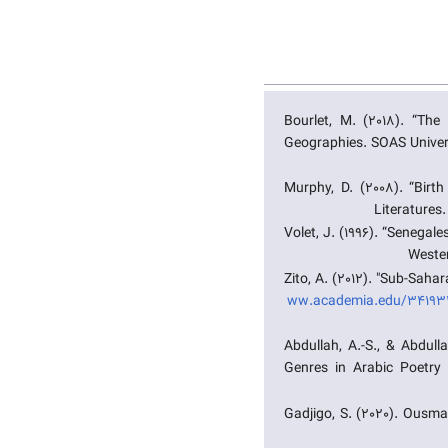
Bourlet, M. (2018). “The
Geographies. SOAS Univer
Murphy, D. (2008). “Birth
Volet, J. (1996). “Senegal
Wester
Zito, A. (2012). "Sub-Saha
ww.academia.edu/341932
Abdullah, A.-S., & Abdull
Genres in Arabic Poetry 
Gadjigo, S. (2020). Ousma