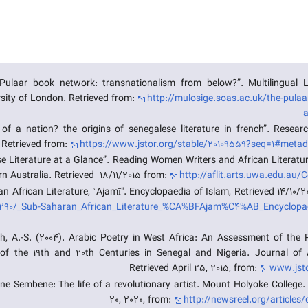
 Pulaar book network: transnationalism from below?”. Multilingual L
sity of London. Retrieved from:
http://mulosige.soas.ac.uk/the-pula
a
 of a nation? the origins of senegalese literature in french”. Resear
Literatures. Retrieved from:
https://www.jstor.org/stable/20109559?seq=1#metad
ese Literature at a Glance”. Reading Women Writers and African Literatur
n Australia. Retrieved 18/11/2015 from:
http://aflit.arts.uwa.edu.au
ran African Literature, ʿAjamī". Encyclopaedia of Islam, Retrieved 14/10/
90/_Sub-Saharan_African_Literature_%CA%BFAjam%C4%AB_Encyclopa
ah, A.-S. (2004). Arabic Poetry in West Africa: An Assessment of the
of the 19th and 20th Centuries in Senegal and Nigeria. Journal of A
Retrieved April 25, 2015, from:
www.jsto
ne Sembene: The life of a revolutionary artist. Mount Holyoke College
20, 2020, from:
http://newsreel.org/articl