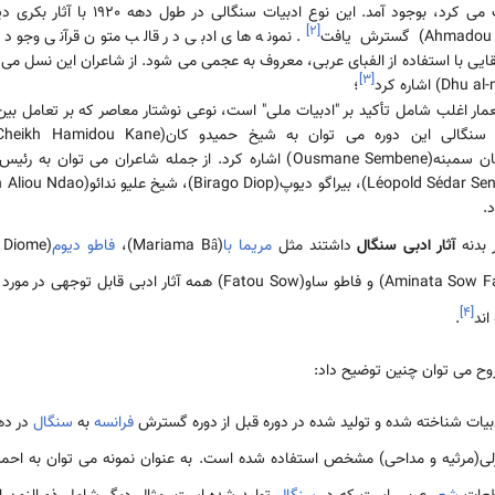
]
۲
[
. نمونه های ادبی در قالب متون قرآنی وجود 
]
۳
[
؛
ر اغلب شامل تأکید بر "ادبیات ملی" است، نوعی نوشتار معاصر که بر تعامل بین 
 بدنه
آثار ادبی سنگال
داشتند مثل
مریما با
(Mariama Bâ)،
فاطو دیوم
Fatou Kane)، امیناتا سو فال(Aminata Sow Fall) و فاطو ساو(Fatou Sow)
]
۴
[
اند
.
وح می توان چنین توضیح داد:
فرانسه
به
سنگال
زلی(مرثیه و مداحی) مشخص استفاده شده است. به عنوان نمونه می توان به احمد 