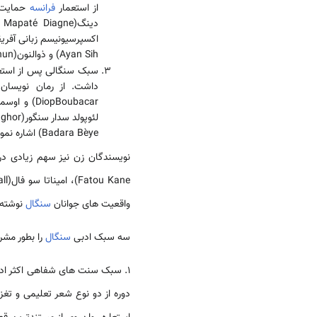
از استعمار
فرانسه
دینگ(Ahmadou Mapaté Diagne) گسترش یافت
Ayan Sih) و ذوالنون(Dhu al-nun) اشاره کرد
سبک سنگالی پس از استعما
DiopBoubacar) و اوسمان سمبنه(Ousmane Sembene) اشاره کرد. از جمله شاعران می توان به رئیس جمهور و فیلسوف سابق
Badara Bèye) اشاره نمود.
نویسندگان زن نیز سهم زیادی در
واقعیت های جوانان
سنگال
نوشته 
سه سبک ادبی
سنگال
را بطور مشر
1. سبک سنت های شفاهی اکثر ادبیات شناخته شده و تولید شده در دوره قبل از دوره گسترش
دوره از دو نوع شعر تعلیمی و تغ