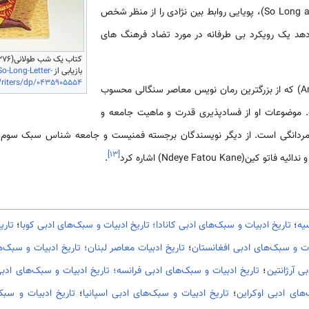
در اثر او، "نامه‌ای طولانی"(So Long a Letter)، پویایی روابط بین نژادی را از منظر شخص
دهد یک رویکرد بی طرفانه در مورد تضاد فرهنگ های
بازیابی از
-Long-Letter-
Writers/dp/0435905554
امیناتا سو فال(Aminata Sow Fall) که از بزرگترین رمان نویس معاصر سنگالی محسوب
 موضوعات او از فسادپذیری قدرت و ماهیت جامعه و
]
۱۳
[
 ندائیه فاتو کین(Ndeye Fatou Kane) اشاره کرد
.
یه
؛
تاریخ ادبیات و سبک‌های ادبی کانادا؛
تاریخ ادبیات و سبک‌های ادبی کوبا
؛
تاری
ات و سبک‌های ادبی افغانستان
؛
تاریخ ادبیات معاصر لبنان؛
تاریخ ادبیات و سبک‌
ی آرژانتین
؛
تاریخ ادبیات و سبک‌های ادبی فرانسه؛
تاریخ ادبیات و سبک‌های ادب
های ادبی اوکراین
؛
تاریخ ادبیات و سبک‌های ادبی اسپانیا
؛
تاریخ ادبیات و سبک