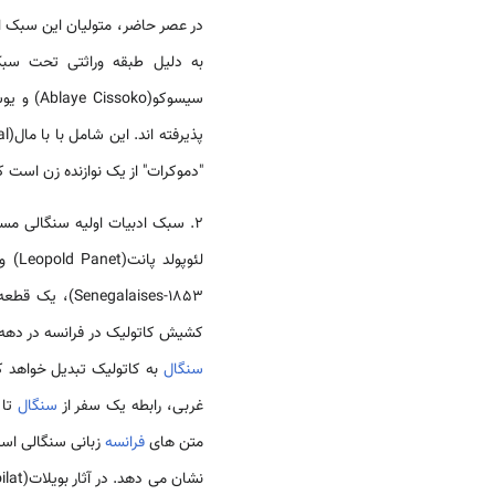
در عصر حاضر، متولیان این سبک از
پذیرفته اند. این شامل با با مال(Baaba Mal)، نورو کان(Nuru Kane) و
"دموکرات" از یک نوازنده زن است 
2. سبک ادبیات اولیه سنگالی مستندترین نویسندگانی که در دوران استعمار
Senegalaises-1853)، یک قطعه اولیه مردم شناسی بود که خواستار استعمار کامل
کشیش کاتولیک در فرانسه در دهه 1840، به نیاز به یک برنامه تبلیغی جامع(که در کتابش شرح داده شد)، که اکثریت مسلمانان "قوم" "گمراه" خود ر
سنگال
به کاتولیک تبدیل خواهد ک
غربی، رابطه یک سفر از
سنگال
متن های
فرانسه
زبانی سنگالی است