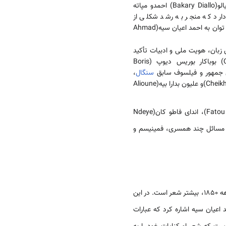
حمایت می کرد، بوجود آمد. این نوع ادبیات سنگالی در طول دهه 1920 با آثار بکری دیالو(Bakary Diallo) احمدو مپاته
دارد که منجر به رشد شکلی از
اکسپرسیونیسم زبانی آفریقایی با استفاده از الفبای عربی، معروف به عجمی می شود. از شاعران این نسل می توان به احمد اعیان سیه(Ahmad
زبان، هویت ملی و ادبیات تأکید
داشت. از رمان نویسان سنگالی این دوره می توان به شیخ حمیدو کان(Cheikh Hamidou Kane) بوباکار بوریس دیوپ (Boris
سنگال
،
لئوپولد سدار سنگور(Léopold Sédar Senghor)، بیراگو دیوپ(Birago Diop)، شیخ علیو ندائو(Cheikh Aliou Ndao)و علیون بدارا بیه(Alioune
(Fatou Diome)، اندای فاطو کان(Ndeye
 همه آثار ادبی قابل توجهی در مورد مسائل چند همسری، فمینیسم و
در دهه 1850، بیشتر شعر است. در این
اعیان سیه اشاره کرد که عبارات