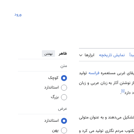
ورود
ظاهر
نهفتن
دأ
نمایش تاریخچه
ابزارها
متن
ریقای غربی مستعمره
فرانسه
تولید
کوچک
 نوشتن آثار به زبان عربی و زبان
استاندارد
]
۱
[
.
بزرگ
عرض
تشکیل می‌دهند و به عنوان متولی
استاندارد
پهن
زدهم با آثار دیوید ابه بویلات(David Abbé Boilat)، که ادبیات مکتوب مردم نگاری تولید می کرد و