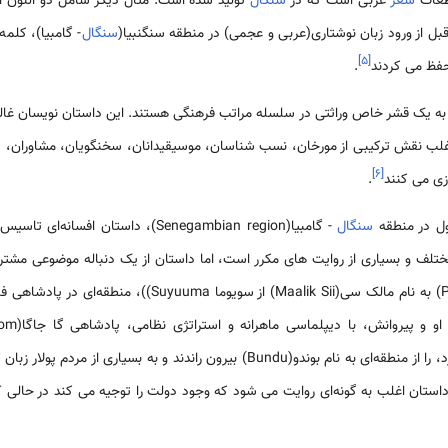
قطعات
شعر
عربی است که در
سنگال
تولید شده است. مثال دیگر شامل ذو النون ا
قبل از ورود زبان نوشتاری(عربی و عجمی) در منطقه سنگنبیا(
سنگال
- گامبیا)، کلمه
]
۵
[
حفظ می کردند
.
 یک قشر خاص وراثتی در سلسله مراتب فرهنگی هستند. این داستان نویسان غالبا
 اغلب نقش ترکیبی از مورخان، نسب شناسان، موسیقیدانان، سخنگویان، مشاوران، د
]
۶
[
زی می کنند
.
ل در منطقه
سنگال
یر مختلف و بسیاری از روایت های مکرر است، اما داستان از یک دنباله موضوعی مشت
سونینکه(Soninke) صحبت می کرد، را از منطقه‌ای به نام بوندو(Bundu) بیرون راندند و ب
استان اغلب به گونه‌ای روایت می شود که وجود دولت را توجیه می کند در حالی که