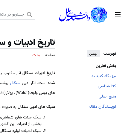
رش
ه
منوی اصلی
حتوا
تاریخ ادبیات و 
فهرست
نهفتن
صفحه
بحث
بخش آغازین
تاریخ ادبیات سنگال
آثار مکتوب ی
نیز نگاه کنید به
شده است. آثار ادبی
سنگال
بیشتر 
کتابشناسی
های بومی ولوف(Wolof)، پولار(Pulaar)، ماندینکا(Mandinka)، دیولا(Diola)، سونینکه(Soninke) و سرر(Serer) وجود دارد
منبع اصلی
نویسندگان مقاله
سبک های ادبی سنگال
به صورت خ
سبک سنت های شفاهی، در قالب داس
بخشی از ادبیات این کشور د