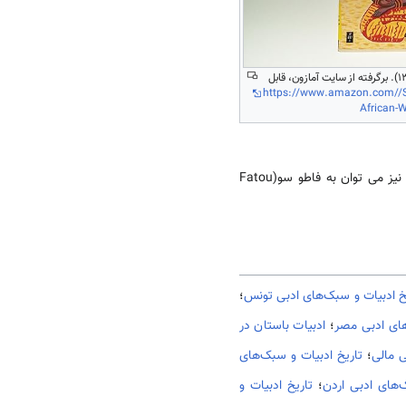
کتاب یک شب طولانی(1376). برگرفته از سایت آمازون، قابل
https://www.amazon.com//So
African-
گرفته تا مفاهیم مردانگی است. از دیگر نویسندگان برجسته فمنیست و جامعه شناس سبک سوم نیز می توان به فاطو سو(Fatou
خ ادبیات و سبک‌های ادبی تونس
؛
های ادبی مصر
؛
ادبیات باستان در
ی مالی
؛
تاریخ ادبیات و سبک‌های
‌های ادبی اردن
؛
تاریخ ادبیات و