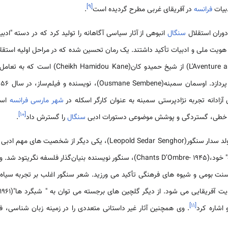
]
۹
[
دبیات
فرانسه
در آفریقای غربی مطرح گردیده است
.
سنگال
انبوهی از آثار سیاسی آگاهانه را تولید کرد که در دسته "ادبی
ن، هویت ملی و ادبیات تأکید داشتند. یک رمان تحسین شده که در مراحل اولیه اس
" ماجرا جوئی مبهم"(L'Aventure ambiguë-1961) از 
شهر مارسی
فرانسه
است
]
۱۰
[
سخه خطی، گستردگی و پوشش موضوعی دستورات ادبی
سنگال
را گسترش داد
.
Leopold Sedar Senghor)، یکی دیگر از شخصیت های مهم ادبی
انتشار اولین کتاب "گلچین شاعرانه" خود،(Chants D’Ombre- 1945)، سنگور نویسنده بنیان
نت بومی و شیوه های فرهنگی تأکید می ورزید. شعر سنگور اغلب بر تجربه سیاه در 
]
۱۱
[
. وی همچنین آثار غیر داستانی متعددی را در زمینه زبان شناسی