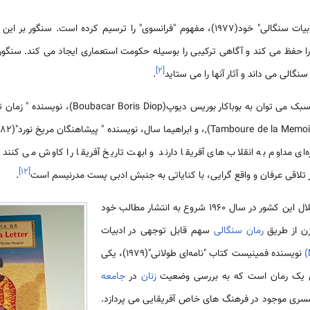
 ترسیم کرده است. سنگور بر این باور بود که
ا حفظ می کند و آگاهی ترکیبی را بوسیله حکومت استعماری ایجاد می کند. سنگور باک
]
۲
[
نگالی می داند و آثار آنها را می ستاید
.
ای مداوم به انقلاب های آفریقا دارند و ابهت تاریخ آفریقا را کاوش می کنند. 
]
۱۲
[
بر تلاقی عرفان و واقع گرایی، با کنایاتی به جنبش ادبی پست مدرنیسم است
.
نیز فقط پس از استقلال این کشور در سال 1960 شروع به انتشار مطالب خود
زن از طریق
رمان سنگالی
سهم قابل توجهی در ادبیات
نویسنده فمینیست کتاب "نامه‌ای طولانی"(1979)، یکی
مل یک رمان است که به بررسی وضعیت
زنان
در
جامعه
ری موجود در فرهنگ های خاص آفریقایی می پردازد.