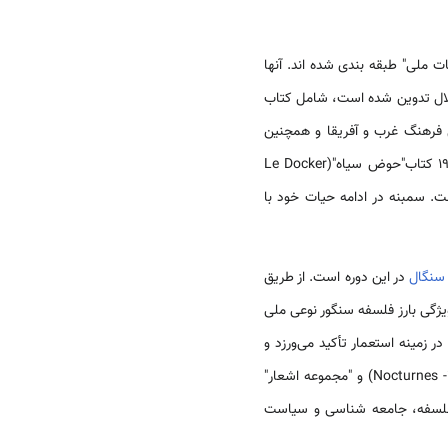
ات ملی" طبقه بندی شده اند. آنها
تقلال تدوین شده است، شامل کتاب
شیخ حمیدو کان(Cheikh Hamidou Kane) است که به تعامل فرهنگ غرب و آفریقا و همچنین
مفاهیم هویت ترکیبی آفریقا می پردازد. اوسمان سمبنه(Ousmane Sembene)، نویسنده و فیلم‌ساز، در سال 1956 کتاب"حوض سیاه"(Le Docker
. سمبنه در ادامه حیات خود با
سنگال
در این دوره است. از طریق
‌گذار فلسفه نگریتود شد. ویژگی بارز فلسفه سنگور نوعی ملی
زمینه استعمار تأکید می‌ورزد و
باعث ارزیابی مجدد و سازگاری هویت آفریقایی می شود. از دیگر گلچین های برجسته می توان به " شبگرد ها"(Nocturnes -1961) و "مجموعه اشعار"
، فلسفه، جامعه شناسی و سیاست