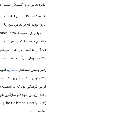
انگیزه هایی برای گسترش بیشتر ا
3. سبک سنگالی پس از استعمار دوران استقلال
آثاری بودند که بر تعامل بین زبا
Noir) را نوشت. این رمان بازسازی آزادانه تجربه نژادپرستی سمبنه به عنوان کارگر اسکله در
انتشار نه رمان دیگر و ده ها ن
رهبر جنبش استقلال
سنگال
، لئوپولد سدار سنگور(
گرایی فرهنگی بود که بر اهمیت س
(The Collected Poetry -1991) او اشاره کرد
نوشته است.