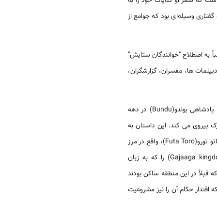
ست که شعر او کنایات خود را به
 گفتاری وسیله‌ای بود که جوامع از
ً به اصطلاح "خوانندگان ستایش"
یپلمات ها، مفسران، گزارشگران،
- گامبیا(Senegambian region)، داستان افسانه‌ای تاسیس پادشاهی بوندو(Bundu) در دهه
رک پیروی می کند. این داستان به
دنبال یک روحانی پلار زبان(Pulaar) به نام مالک سی(Maalik Sii) از سویوما Suyuuma))، منطقه‌ای در پادشاهی فاتو تورو(Futa Toro)، واقع در مرز
و موریتانی است. او و پیروانش، با دیپلماسی ماهرانه و استراتژی نظامی، پادشاهی گا جاگا(Gajaaga kingdom) را که به زبان
ه بسیاری از مردم پولار زبان که قبلاً در این منطقه ساکن بودند
 اقتدار حکام آن را نیز مشروعیت