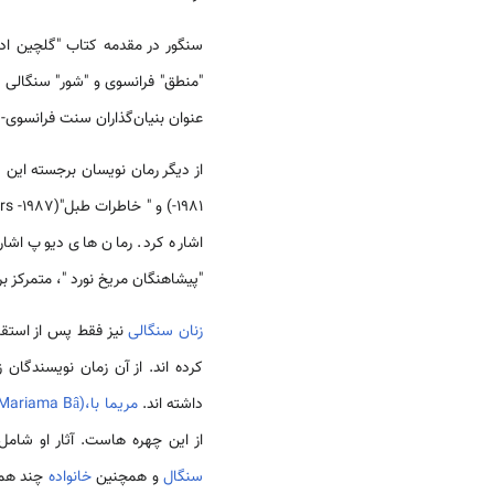
سنگور در مقدمه کتاب "گلچین ادبیات سنگالی" خود(1977)، مفهوم "فرانسوی" را
"منطق" فرانسوی و "شور" سنگالی ر
عنوان بنیان‌گذاران سنت فرانسوی- س
اشاره کرد. رمان های دیوپ اشاره‌
"پیشاهنگان مریخ نورد "، متمرکز 
زنان سنگالی
کرده اند. از آن زمان نویسندگان 
داشته اند.
مریما با،(Mariama Bâ)
از این چهره هاست. آثار او شا
سنگال
و همچنین
خانواده
چند همس