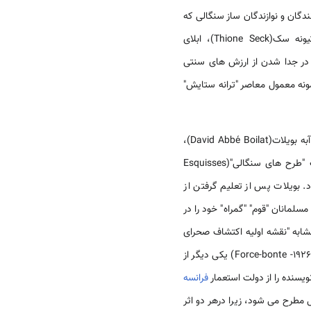
دگان و نوازندگان ساز سنگالی که
به دلیل طبقه وراثتی تحت سبک گریوت(griot) قرار می گیرند. آنها شامل منصور سک(Mansour Seck)، تیونه سک(Thione Seck)، ابلای
نوازندگان این نقش را در جدا شدن از ارزش های سنتی
ونه معمول معاصر "ترانه ستایش"
فعال بوده اند، دیوید آبه بویلات(David Abbé Boilat)،
لئوپولد پانت(Leopold Panet) و باکاری دیالو(Bakary Diallo) بوده اند. بیشترین بحث در مورد اثر دیوید بویلات "طرح های سنگالی"(Esquisses
 بویلات پس از تعلیم گرفتن از
شابه "نقشه اولیه اکتشاف صحرای
تا مراکش را در صحرا" را نشان می دهد. تأثیرگذارترین اثر دیالو، کتاب "نیروی خوب"(Force-bonte -1926) یکی دیگر از
یسنده را از دولت استعمار
فرانسه
ستورات ادبی سنگال مطرح می شود، زیرا درهر دو اثر