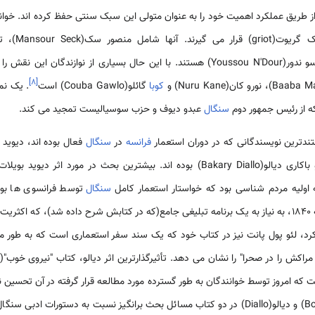
 طریق عملکرد اهمیت خود را به عنوان متولی این سبک سنتی حفظ کرده اند. خوانن
سیسوکو(Ablaye Cissoko) و یوسو ندور(Youssou N'Dour) هستند. با این حال بسیاری از 
]
۸
[
کوبا
گائلو(Couba Gawlo) است
. یک نم
که از رئیس جمهور دوم
سنگال
عبدو دیوف و حزب سوسیالیست تمجید می کند.
فرانسه
در
سنگال
سنگال
توسط فرانسوی ها بود.
ا در
رد، لئو پول پانت نیز در کتاب خود که یک سند سفر استعماری است که به طور م
 که امروز توسط خوانندگان به طور گسترده مورد مطالعه قرار گرفته در آن تحسین نو
نشان می دهد. در آثار بویلات(Boilat) و دیالو(Diallo) در دو کتاب مسائل بحث برانگیز نسبت به د