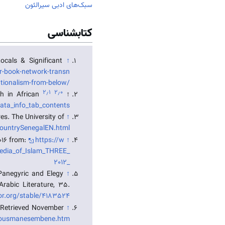
سبک‌های ادبی سیرالئون
کتابشناسی
ocals & Significant
↑
ar-book-network-transn
tionalism-from-below/
۲٫۱
۲٫۰
ch in African
↑
ata_info_tab_contents
es. The University of
↑
/CountrySenegalEN.html
2016 from:
https://w
↑
edia_of_Islam_THREE_
2012_
 Panegyric and Elegy
↑
rabic Literature, 35.
r.org/stable/4183524
. Retrieved November
↑
es/ousmanesembene.htm