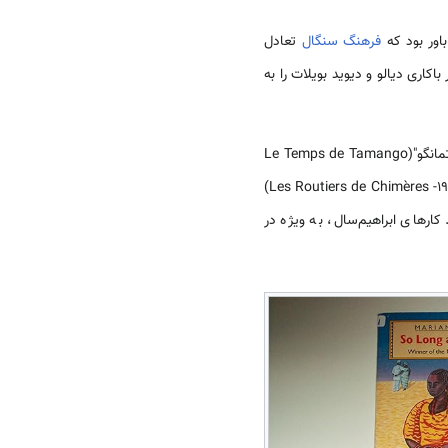
فرهنگ سنگال
تعادل
اری دیالو و دیوید بویلات را به
از دیگر رمان نویسان برجسته این سبک می توان به بوباکار بوریس دیوپ(Boubacar Boris Diop)، نویسنده " زمان تمانگو"(Le Temps de Tamango
-1981) و " خاطرات طبل"(Tamboure de la Memoirs -1987),، و ابراهیما سال، نویسنده " پیشاهنگان مریخ نورد"(Les Routiers de Chimères -1982)
کارهای ابراهیم‌سال، به ویژه در