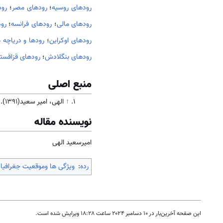
رودهای روسیه
؛
رودهای مصر
؛
رود
رودهای مالی
؛
رودهای فرانسه
؛
رو
رودهای اوکراین
؛
رودها و دریاچه 
رودهای بنگلادش
؛
رودهای قزاقست
منبع اصلی
↑
الهی، امیر سعید(1391). جامعه و فرهنگ
نویسنده مقاله
امیرسعید الهی
رده
:
ویژگی ها وموقعیت جغرافیا
این صفحه آخرین‌بار در ‏۱۰ دسامبر ۲۰۲۴ ساعت ‏۱۸:۲۸ ویرایش شده است.