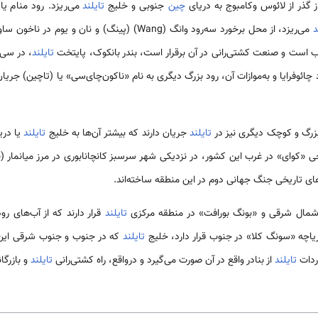
گذر از لائوس وکامبوج به دریای
چین
جنوبی و خلیج
تایلند
می‌ریزد. رود منام یا 
د
رآب است و صنعت کشتی‌رانی در آن برقرار است، بندر بانکوک، پایتخت
تایلند
، در سی 
ئوفرایا و به‌موازات آن، رود بزرگ دیگری به نام «ناکون‌چای‌سی» یا (تاچین) جریا
 بزرگ و کوچک دیگری نیز در
تایلند
جریان دارند که بیشتر آن‌ها به خلیج
تایلند
یا دریا
خی «کوای» در غرب این کشور، در نزدیکی شهر سرسبز کانچانابوری در مرز میانمار (ب
های تاریخی جنگ جهانی دوم در این منطقه ساخته‌اند.
 شمال شرقی و «بونگ بورافت» در منطقه مرکزی
تایلند
قرار دارند که از آب‌های ر
اچه «سونگ کلا» در جنوب قرار دارد، خلیج
تایلند
که در جنوب و جنوب شرقی این ک
اردات
تایلند
از بنادر واقع در آن صورت می‌گیرد و درواقع، راه کشتی‌رانی
تایلند
و بازرگا