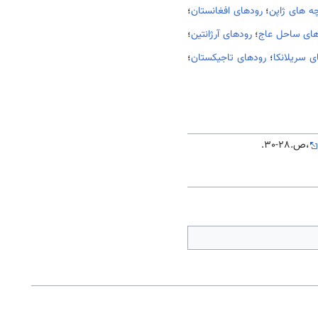
چه های ژاپن
؛
رودهای افغانستان
؛
 های ساحل عاج
؛
رودهای آرژانتین
؛
ی سریلانکا
؛
رودهای تاجیکستان
؛
،ص.28-30.