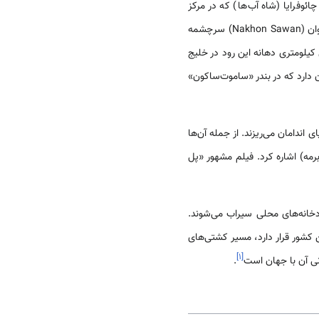
چائوفرایا (شاه آب‌ها) که در مرکز
می‌ریزد، از محل برخورد سه‌رود وانگ (Wang) (پینگ) و نان و یوم در ناخون ساوان (Nakhon Sawan) سرچشمه
کیلومتری دهانه این رود در خلیج
ن دارد که در بندر «ساموت‌ساکون»
ی اندامان می‌ریزند. از جمله آن‌ها
رمه) اشاره کرد. فیلم مشهور «پل
ودخانه‌های محلی سیراب می‌شوند.
شور قرار دارد، مسیر کشتی‌های
]
۱
[
نی آن با جهان است
.