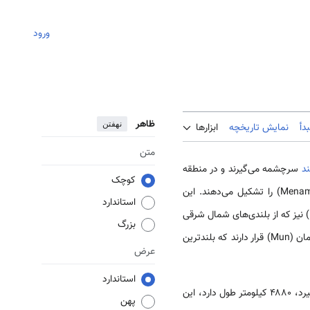
ورود
ظاهر
نهفتن
دأ
نمایش تاریخچه
ابزارها
متن
ند
سرچشمه می‌گیرند و در منطقه
کوچک
مرکزی و نزدیک شهر «ناخون ساوان» به یکدیگر می‌پیوندند و رودخانه بزرگ چائوفرایا (Chao Phraya) یا منام (Menam) را تشکیل می‌دهند. این
استاندارد
به خلیج تایلند می‌ریزد و در آن کشتی‌رانی انجام می‌شود. رود پاساک (Pasak) نیز که از بلندی‌های شمال شرقی
بزرگ
سرچشمه می‌گیرد، به رود چائوفرایا می‌ریزد. در بخش شمال شرقی تایلند رودهای به هم پیوسته چای (Chi Chai) و مان (Mun) قرار دارند که بلندترین
عرض
استاندارد
با لائوس را دربر می‌گیرد، ۴۸۸۰ کیلومتر طول دارد، این
پهن