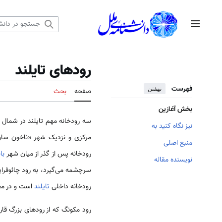
رش
ه
منوی اصلی
حتوا
رودهای تایلند
فهرست
نهفتن
صفحه
بحث
بخش آغازین
سه رودخانه مهم تایلند در شمال به نام‌های یوم (Yom)، پینگ (Ping) و
نیز نگاه کنید به
منبع اصلی
رودخانه پس از گذر از میان شهر
با
نویسنده مقاله
رودخانه داخلی
تایلند
است و در مجموع، ۱۴۳۸ کیلومتر طول دارد و به 
رود مکونگ که از رودهای بزرگ قا