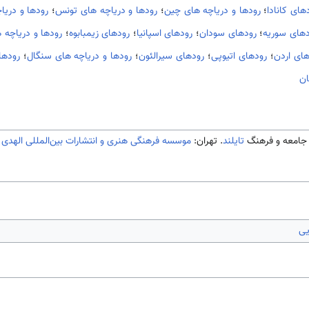
های کانادا
؛
رودها و دریاچه های چین
؛
رودها و دریاچه های تونس
؛
رودها و دریا
دهای سوریه
؛
رودهای سودان
؛
رودهای اسپانیا
؛
رودهای زیمبابوه
؛
رودها و دریاچه
های اردن
؛
رودهای اتیوپی
؛
رودهای سیرالئون
؛
رودها و دریاچه های سنگال
؛
رودها
ان
تایلند
. تهران:
موسسه فرهنگی هنری و انتشارات بین‌المللی الهدی
یی