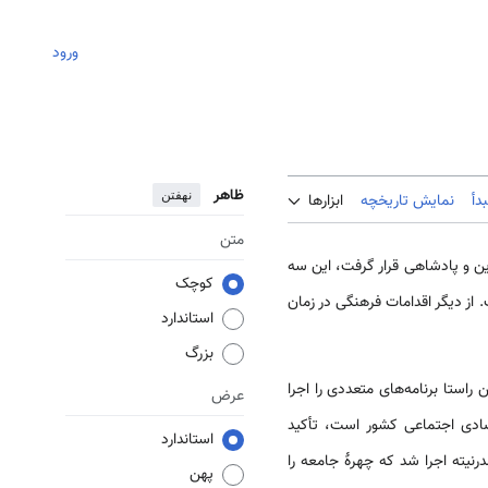
ورود
ظاهر
نهفتن
دأ
نمایش تاریخچه
ابزارها
متن
 اصل ملت، دین و پادشاهی قرار گرفت، این سه
کوچک
 از دیگر اقدامات فرهنگی در زمان
استاندارد
بزرگ
راستا برنامه‌های متعددی را اجرا
عرض
صادی اجتماعی کشور است، تأکید
استاندارد
یته اجرا شد که چهرهٔ جامعه را
پهن