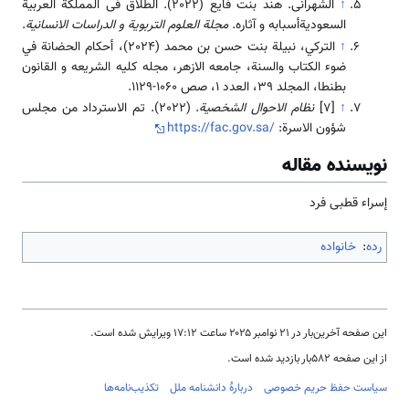
↑
الشهرانی. هند بنت فایع (2022). الطلاق فی المملکة العربیة
السعودیةأسبابه و آثاره.
مجلة العلوم التربویة و الدراسات الانسانیة
.
↑
التركي، نبيلة بنت حسن بن محمد (2024)، أحكام الحضانة في
ضوء الكتاب والسنة، جامعه الازهر، مجله کلیه الشریعه و القانون
بطنطا، المجلد 39، العدد 1، صص 1060-1129.
↑
[7]
نظام الاحوال الشخصیة
. (2022). تم الاسترداد من مجلس
شؤون الاسرة:
https://fac.gov.sa/
نویسنده مقاله
إسراء قطبی فرد
رده
:
خانواده
این صفحه آخرین‌بار در ‏۲۱ نوامبر ۲۰۲۵ ساعت ‏۱۷:۱۲ ویرایش شده است.
از این صفحه ۵۸۲بار بازدید شده است.
سیاست حفظ حریم خصوصی
دربارهٔ دانشنامه ملل
تکذیب‌نامه‌ها