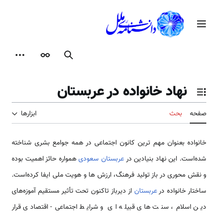
رش
ه
منوی اصلی
حتوا
جستجو
ظاهر
ابزارها
نهاد خانواده در عربستان
تغییر وضعیت فهرست محتویات
صفحه
بحث
ابزارها
خانواده بعنوان مهم ترین کانون اجتماعی در همه جوامع بشری شناخته
شده‌است. این نهاد بنیادین در
عربستان سعودی
همواره حائز اهمیت بوده
و نقش محوری در باز تولید فرهنگ، ارزش ها و هویت ملی ایفا کرده‌است.
ساختار خانواده در
عربستان
از دیرباز تاکنون تحت تأثیر مستقیم آموزه‌های
دین اسلام، سنت های قبیله ای و شرایط اجتماعی- اقتصادی قرار