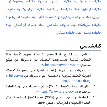
خانواده سودان
؛
نهاد خانواده ساحل عاج
؛
نهاد خانواده زیمبابوه
؛
نهاد
خانواده اوکراین
؛
نهاد خانواده اسپانیا
؛
نهاد خانواده در اردن
؛
نهاد خانواده
اتیوپی
؛
نهاد خانواده سیرالئون
؛
نهاد خانواده قطر
؛
نهاد خانواده لبنان
؛
نهاد
خانواده سریلانکا
؛
نهاد خانواده بنگلادش
؛
نهاد خانواده قزاقستان
؛
نهاد
خانواده تایلند
؛
نهاد خانواده سنگال
کتابشناسی
↑
ناجی،.عبد الفتاح (16 اغسطس, 2023).
مفهوم الأسرة وفقًا
للمعايير الدولية والتشريعات الوطنية
. تم الاسترداد من موقع
موضوع:
https://mawdoo3.com
↑
العمارنة.، عماد فاروق (2018). الأسرة فی السعودیة.
المجلة
العربیة للعلوم التربویة و النفسیة
. تم الاسترداد من
https://ja
sep.journals.ekb.eg
↑
الهیئة العامة للإحصاء (2024).، تم الاسترداد من الهیئة العامة
للإحصاء:
https://www.stats.gov.sa
↑
الخلیفة، ولید بن ابراهیم. (1445). نظام الاحوال الشخصیة. مرکز
القضاء للبحوث و الدراسات ، صص 10-15.