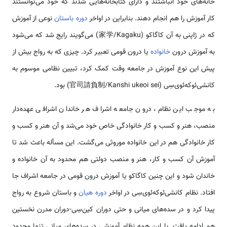
خانه‌های خود انباشتند و دارای کتابخانه‌هایی شدند که خود می‌توانستند
کار آموزش را هم انجام دهند. بنابراین در اواخر
دوره باستان
نوعی از آموزش
که در ژاپنی به آن کاگاکو (家学/Kagaku) می‌گویند رایج شد که می‌شود
به آموزش درون
خانواده
یا درون قومی تعبیر کرد. چیزی که به رواج بیش از
پیش این نوع آموزش در جامعه وقت کمک کرد، تبیین نظامی موسوم به
کانشی‌ئوکه‌ئوی‌سِی (官司請負制/Kanshi ukeoi sei) بود.
به موجب این نظام، درون جامعه اشراف هر خاندان اشرافی عهده‌دار
منصب، هنر و کسب و کار خانوادگی خاص خود می‌شد و آن هنر و کسب و
کار خانوادگی هم در این خانواده موروثی می‌گشت. این مسأله باعث شد تا
آموزش آن کسب و کار، هنر و منصب دولتی هم محدود به آن خانواده و
خاندان شود و این چنین کاگاکو یا آموزش درون قومی در جامعه اشراف جا
افتاد. نظام کانشی‌ئوکه‌ئوی‌سِی در اواخر
دوره هیان
و باستان شروع به رواج
پیدا کرد و در سده‌های میانی و حتی دوران کین‌سِی-دوران مدرن نخستین
هم ادامه یافت. با این همه نظام آموزشی در سده‌های میانی تنها محدود