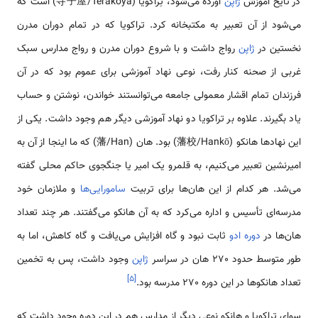
در تایخ آموزش
ژاپن
آورده می‌شود، تِراکویا (寺子屋/Terakoya) است که
می‌شود از آن تعبیر به مکتبخانه کرد. تراکویا که در تمام دوران مدرن
نخستین در
ژاپن
رواج داشت و با شروع دوران مدرن و رواج مدارس سبک
غربی از صحنه کنار رفت، نوعی نهاد آموزشی برای عموم بود که در آن
فرزندان تمام اقشار معمولی جامعه می‌توانستند خواندن، نوشتن و حساب
یاد بگیرند. علاوه بر تراکویا دو نهاد آموزشی دیگر هم وجود داشت. یکی از
این نهادها هانکو (藩校/Hankō) بود. هان (藩/Han) که ما اینجا از آن به
امیرنشین تعبیر می‌کنیم، به قلمرو یک امیر یا جنگجوی حاکم محلی گفته
می‌شد. هر کدام از این هان‌ها برای تربیت
سامورایی‌ها
و ملازمان خود
مدرسه‌ای تأسیس و اداره می‌کرد که به آن هانکو می‌گفتند. هر چند تعداد
هان‌ها در
دوره ادو
ثابت نبود و گاه افزایش می‌یافت و گاه کاهش، اما به
طور متوسط حدود 270 هان در سراسر
ژاپن
وجود داشت، پس به تخمین
]
۵
[
تعداد هانکوها در این دوره 270 مدرسه بود.
سوای تِراکویا و هانکو نوعی دیگر از مدارس هم در این دوره وجود داشت که