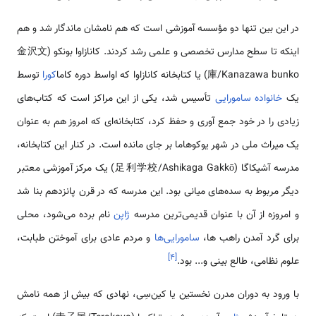
در این بین تنها دو مؤسسه آموزشی است که هم نامشان ماندگار شد و هم
اینکه تا سطح مدارس تخصصی و علمی رشد کردند. کانازاوا بونکو (金沢文
庫/Kanazawa bunko) یا کتابخانه کانازاوا که اواسط دوره کاما
کورا
توسط
یک
خانواده
سامورایی
تأسیس شد، یکی از این مراکز است که کتاب‌های
زیادی را در خود جمع آوری و حفظ کرد، کتابخانه‌ای که امروز هم به عنوان
یک میراث ملی در شهر یوکوهاما بر جای مانده است. در کنار این کتابخانه،
مدرسه آشیکاگا (足利学校/Ashikaga Gakkō) یک مرکز آموزشی معتبر
دیگر مربوط به سده‌های میانی بود. این مدرسه که در قرن پانزدهم بنا شد
و امروزه از آن با عنوان قدیمی‌ترین مدرسه
ژاپن
نام برده می‌شود، محلی
برای گرد آمدن راهب ها،
سامورایی‌ها
و مردم عادی برای آموختن طبابت،
]
۴
[
علوم نظامی، طالع بینی و... بود.
با ورود به دوران مدرن نخستین یا کین‌سِی، نهادی که بیش از همه نامش