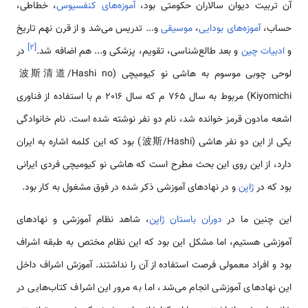
آن تربیت دیوان سالاران حکومتی بود،
آموزه‌های کنفسیوس
، خطاطی،
حساب،
آموزه‌های بودایی
،
موسیقی
و... تدریس می‌شد و از قرن نهم تاریخ
]
۲
[
و
ادبیات چین
و بعد طالع‌شناسی، تقویم، پزشکی و... هم اضافه شد.
در
لوحی چوبی موسوم به هاشی نو کیومیچی (波斯清道/Hashi no
Kiyomichi) مربوط به سال 765 م که سال 2016 م با استفاده از فناوری
اشعه مادون قرمز خوانده شد، نام دو نفر نوشته شده است. نام خانوادگی
یکی از این دو نفر هاشی (波斯/Hashi) بود که این کلمه اشاره به ایران
دارد، از این روی این بحث مطرح است که هاشی نو کیومیچی فردی ایرانی
بود که در
ژاپن
و در نهادهای آموزشی ذکر شده در فوق مشغول به کار بود.
این چنین ما در
دوران باستان ژاپن
، شاهد نظام آموزشی و نهادهای
آموزشی هستیم، اما مشکل این بود که این نظام مختص به طبقه اشراف
بود و افراد معمولی فرصت استفاده از آن را نداشتند. آموزش اشراف داخل
این نهادهای آموزشی انجام می‌شد، اما به مرور این اشراف کتاب‌هایی در