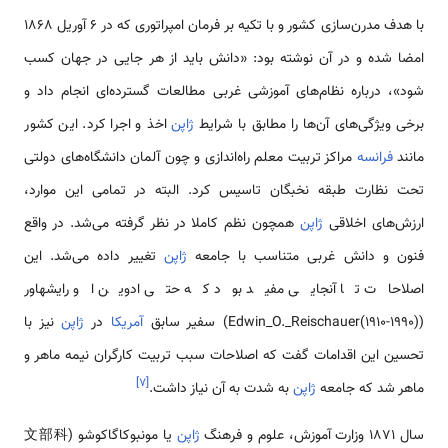
با هدف مدرن‌سازی کشور و با تکیه بر فرمان امپراتوری که در 6 آوریل 1868
امضا شده و در آن نوشته بود: «دانش باید از هر جایی در جهان کسب
شود»، درباره نظام‌های آموزشی غربی مطالعات گسترده‌ای انجام داد و
برخی ویژگی‌های آن‌ها را مطابق با شرایط
ژاپن
اخذ و اجرا کرد. این کشور
مانند
فرانسه
مراکز تربیت معلم راه‌اندازی و چون آلمان دانشگاه‌های دولتی
تحت نظارت طبقه نخبگان تاسیس کرد. البته در تمامی این موارد،
ارزش‌های اخلاقی
ژاپن
همچون نظم کاملا در نظر گرفته می‌شد. در واقع
فنون و دانش غربی متناسب با جامعه
ژاپن
تغییر داده می‌شد. این
اصلاحات تا آنجایی مفید بود که حتی ادوین او رایشهاور
(Edwin_O._Reischauer(1910-1990)) سفیر سابق
آمریکا
در
ژاپن
نیز با
تحسین این اقدامات گفت که اصلاحات سبب تربیت کارگران نیمه ماهر و
]
۷
[
ماهر شد که جامعه
ژاپن
به شدت به آن نیاز داشت.
سال 1871 وزارت آموزش، علوم و فرهنگ
ژاپن
یا مونبوکاگاکوشو (文部科