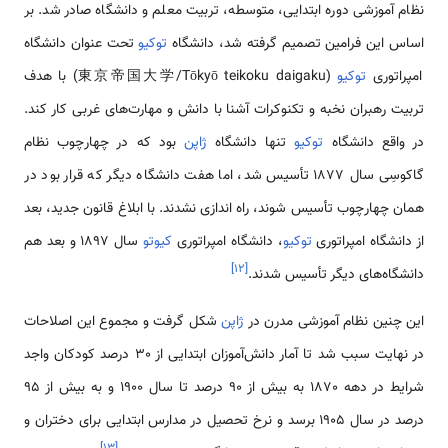
نظام آموزشی دوره ابتدایی، متوسطه، تربیت معلم و دانشگاه صادر شد. بر
اساس این فرامین تصمیم گرفته شد، دانشگاه
توکیو
تحت عنوان دانشگاه
امپراتوری
توکیو
(東京帝国大学/Tōkyō teikoku daigaku) با هدف
تربیت رهبران نخبه و تکنوکرات آشنا با دانش و مهارت‌های غربی کار کند.
در واقع دانشگاه
توکیو
تنها دانشگاه
ژاپن
بود که در چهارچوب نظام
گاکوسِی سال 1877 تأسیس شد، اما هفت دانشگاه دیگر که قرار بود در
همان چهارچوب تأسیس شوند، راه اندازی نشدند. با ابلاغ قانون جدید، بعد
از دانشگاه امپراتوری
توکیو
، دانشگاه امپراتوری
کیوتو
سال 1897 و بعد هم
]
۱۲
[
دانشگاه‌های دیگر تأسیس شدند.
این چنین نظام آموزشی مدرن در
ژاپن
شکل گرفت و مجموع این اصلاحات
در نهایت سبب شد تا آمار دانش‌آموزان ابتدایی از 30 درصد کودکان واجد
شرایط در دهه 1870 به بیش از 90 درصد تا سال 1900 و به بیش از 95
درصد در سال 1905 برسد و نرخ تحصیل در مدارس ابتدایی برای دختران و