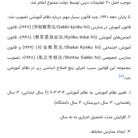
موجب اصل 20 تعلیمات دینی توسط دولت ممنوع اعلام شد.
تا پایان دهه 1940، چند قانون بسیار مهم درباره نظام آموزشی تصویب شد:
قانون آموزش در مدارس (学校教育法/Gakkō kyōiku hō) (1947)، قانون
انجمن‌های آموزشی (教育委員会法/Kyōiku iinkai hō) (1948)، قانون
آموزش اجتماعی (社会教育法/Shakai Kyōiku hō) (1949) و قانون
مدارس خصوصی (私立学校法/Shiritsu Gakkō hō) (1948)؛ تصویب
مجموعه این قوانین سبب اجرای پنج اصلاح اساسی زیر در نظام آموزشی
]
۱۶
[
شد:
1. تغییر نظام آموزشی به نظام آموزشی 4-3-3-6 (6 سال ابتدایی، 3 سال
راهنمایی، 3 سال دبیرستان، 4 سال دانشگاه).
2. افزایش مدت تحصیل اجباری به نه سال.
3. ایجاد مدارس مختلط.