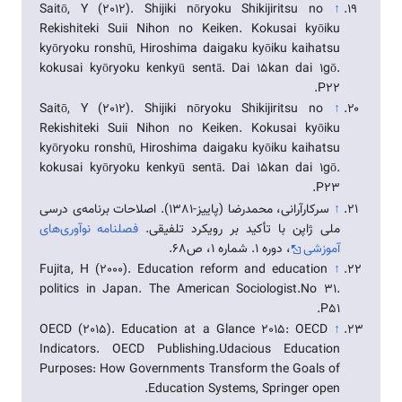
Saitō, Y (2012). Shijiki nōryoku Shikijiritsu no
↑
Rekishiteki Suii Nihon no Keiken. Kokusai kyōiku
kyōryoku ronshū, Hiroshima daigaku kyōiku kaihatsu
kokusai kyōryoku kenkyū sentā. Dai 15kan dai 1gō.
P22.
Saitō, Y (2012). Shijiki nōryoku Shikijiritsu no
↑
Rekishiteki Suii Nihon no Keiken. Kokusai kyōiku
kyōryoku ronshū, Hiroshima daigaku kyōiku kaihatsu
kokusai kyōryoku kenkyū sentā. Dai 15kan dai 1gō.
P23.
↑
سرکارآرانی، محمدرضا (پاییز-1381). اصلاحات برنامه‌ی درسی
ملی ژاپن با تأکید بر رویکرد تلفیقی.
فصلنامه نوآوری‌های
آموزشی
، دوره 1. شماره 1، ص68.
Fujita, H (2000). Education reform and education
↑
politics in Japan. The American Sociologist.No 31.
P51.
OECD (2015). Education at a Glance 2015: OECD
↑
Indicators. OECD Publishing.Udacious Education
Purposes: How Governments Transform the Goals of
Education Systems, Springer open.