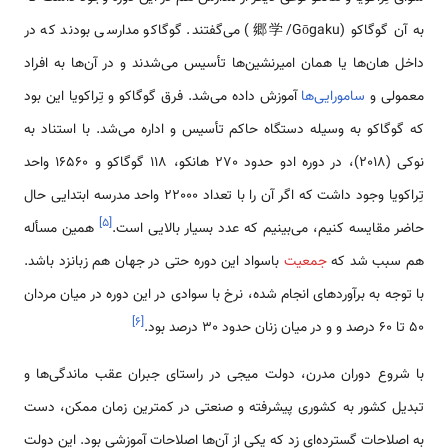
به آن گوگاکو (郷学/Gōgaku) می‌گفتند. گوگاکو مدارسی بودند که در
داخل هان‌ها یا همان امیرنشین‌ها تأسیس می‌شدند و در آن‌ها به افراد
معمولی و
سامورایی‌ها
آموزش داده می‌شد. فرق گوگاکو و تِراکویا این بود
که گوگاکو به وسیله دستگاه حاکم تأسیس و اداره می‌شد. با استناد به
نوکی (2018)، در دوره ادو حدود 270 هانکو، 118 گوگاکو و 16560 واحد
تِراکویا وجود داشت که اگر آن را با تعداد 22000 واحد مدرسه ابتدایی حال
]
۵
[
حاضر مقایسه کنیم، می‌بینیم که عدد بسیار بالایی است.
همین مسأله
هم سبب شد که
جمعیت
باسواد این دوره حتی در جهان هم زبانزد باشد.
با توجه به برآوردهای انجام شده، نرخ با سوادی در این دوره در میان مردان
]
۶
[
50 تا 60 درصد و و در میان زنان حدود 30 درصد بود.
با شروع دوران مدرن، دولت میجی در راستای جبران عقب ماندگی‌ها و
تبدیل کشور به کشوری پیشرفته و صنعتی در کمترین زمان ممکن، دست
به اصلاحات گسترده‌ای زد که یکی از آن‌ها اصلاحات آموزشی بود. این دولت