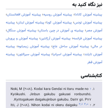
نیز نگاه کنید به
پیشینه آموزش کانادا
؛
پیشینه آموزش روسیه
؛
پیشینه آموزش افغانستان
؛
پیشینه آموزش تونس
؛
پیشینه آموزش کوبا
؛
پیشینه آموزش لبنان
؛
پیشینه
آموزش مصر
؛
پیشینه ی آموزش در چین باستان
؛
پیشینه آموزش سنگال
؛
پیشینه آموزش فرانسه
؛
پیشینه آموزش آرژانتین
؛
پیشینه آموزش و پرورش
در مالی
؛
پیشینه آموزش ساحل عاج
؛
پیشینه آموزش زیمبابوه
؛
پیشینه
آموزش تایلند
؛
پیشینه آموزش اسپانیا
؛
پیشینه آموزش سیرالئون
؛
پیشینه
آموزش قطر
کتابشناسی
Noki, M (2018). Kodai kara Gendai ni itaru made no
↑
Kyōikushi. Jinbun gakubu gakusei ronbunshū.
Kyōtogakuen daigakujinbun gakubu. Dai17 gō. P77.
۲٫۱
۲٫۰
Itō, J (2018). Nihon kodai ni okeru daigaku
↑