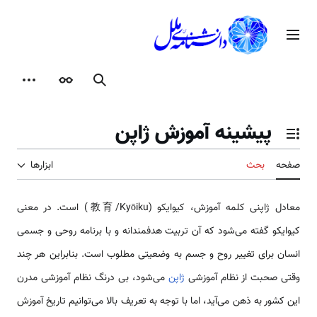
رش
ه
منوی اصلی
حتوا
جستجو
ظاهر
ابزارها
پیشینه آموزش ژاپن
تغییر وضعیت فهرست محتویات
صفحه
بحث
ابزارها
معادل ژاپنی کلمه آموزش، کیوایکو (教育/Kyōiku) است. در معنی
کیوایکو گفته می‌شود که آن تربیت هدفمندانه و با برنامه روحی و جسمی
انسان برای تغییر روح و جسم به وضعیتی مطلوب است. بنابراین هر چند
وقتی صحبت از نظام آموزشی
ژاپن
می‌شود، بی درنگ نظام آموزشی مدرن
این کشور به ذهن می‌آید، اما با توجه به تعریف بالا می‌توانیم تاریخ آموزش