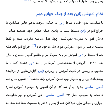
]
۱۳
[
پسران واجد شرایط به رقم تحسین برانگیز 99 درصد برسد.
نظام آموزشی ژاپن بعد از جنگ جهانی دوم
با شکست بدون قید و شرط
ژاپن
در جنگ، سرفرماندهی عالی متفقین یا
جی‌اچ‌کیو بر
ژاپن
مسلط شد. در پایان جنگ جهانی دوم هیجده میلیون
دانش آموز به مدرسه نمی‌رفتند، چهار هزار مدرسه تخریب شده و فقط
]
۱۴
[
بیست درصد از متون آموزشی مورد نیاز موجود بود.
جی‌اچ‌کیو بلافاصله
بعد از تسلط بر
ژاپن
آموزش‌ بر پایه ملی‌گرایی و نظامی‌گری را ممنوع و سال
بعد -1946 - گروهی از متخصصین آمریکایی را به
ژاپن
دعوت کرد تا با
تحقیق و بررسی در کلیت آموزش و پرورش
ژاپن
گزارش‌هایی در بردارنده
]
۱۵
[
پیشنهادهایی برای دموکراتیزه شدن آموزش ارائه دهند.
همین سال هم
قانون اساسی
جدید ابلاغ شد که در آن اصولی به موضوع آموزش اشاره
داشت. به موجب اصل 26
قانون اساسی
، حق آموزش و نیز تعلیمات
اجباری و مجانی برای کودکان اعم از پسر و دختر به رسمیت شناخته شد. به