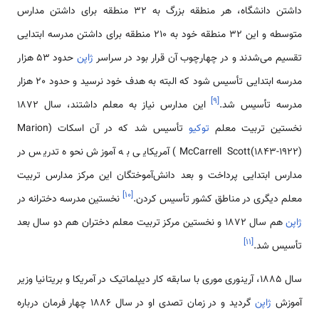
داشتن دانشگاه، هر منطقه بزرگ به 32 منطقه برای داشتن مدارس
متوسطه و این 32 منطقه خود به 210 منطقه برای داشتن مدرسه ابتدایی
تقسیم می‌شدند و در چهارچوب آن قرار بود در سراسر
ژاپن
حدود 53 هزار
مدرسه ابتدایی تأسیس شود که البته به هدف خود نرسید و حدود 20 هزار
]
۹
[
مدرسه تأسیس شد.
این مدارس نیاز به معلم داشتند، سال 1872
نخستین تربیت معلم
توکیو
تأسیس شد که در آن اسکات (Marion
McCarrell Scott(1843-1922)) آمریکایی به آموزش نحوه تدریس در
مدارس ابتدایی پرداخت و بعد دانش‌آموختگان این مرکز مدارس تربیت
]
۱۰
[
معلم دیگری در مناطق کشور تأسیس کردن.
نخستین مدرسه دخترانه در
ژاپن
هم سال 1872 و نخستین مرکز تربیت معلم دختران هم دو سال بعد
]
۱۱
[
تأسیس شد.
سال 1885، آرینوری موری با سابقه کار دیپلماتیک در آمریکا و بریتانیا وزیر
آموزش
ژاپن
گردید و در زمان تصدی او در سال 1886 چهار فرمان درباره