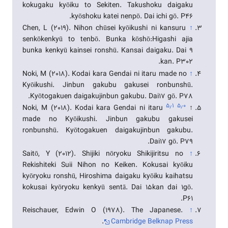
kokugaku kyōiku to Sekiten. Takushoku daigaku
kyōshoku katei nenpō. Dai ichi gō. P46.
Chen, L (2019). Nihon chūsei kyōikushi ni kansuru
↑
senkōkenkyū to tenbō. Bunka kōshō:Higashi ajia
bunka kenkyū kainsei ronshū. Kansai daigaku. Dai 9
kan. P302.
Noki, M (2018). Kodai kara Gendai ni itaru made no
↑
Kyōikushi. Jinbun gakubu gakusei ronbunshū.
Kyōtogakuen daigakujinbun gakubu. Dai17 gō. P78.
۵٫۱
۵٫۰
Noki, M (2018). Kodai kara Gendai ni itaru
↑
made no Kyōikushi. Jinbun gakubu gakusei
ronbunshū. Kyōtogakuen daigakujinbun gakubu.
Dai17 gō. P79.
Saitō, Y (2012). Shijiki nōryoku Shikijiritsu no
↑
Rekishiteki Suii Nihon no Keiken. Kokusai kyōiku
kyōryoku ronshū, Hiroshima daigaku kyōiku kaihatsu
kokusai kyōryoku kenkyū sentā. Dai 15kan dai 1gō.
P61.
Reischauer, Edwin O (1978). The Japanese.
↑
.
Cambridge Belknap Press