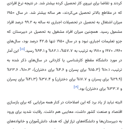
کردند و تقاضا برای نیروی کار تحصیل کرده بیشتر شد. در نتیجه نرخ افرادی
که در مقاطع بالاتر تحصیل می‌کردند، هر ساله بیشتر شد. در سال 1950
میزان اشتغال به تحصیل در تحصیلات اجباری نه ساله به 99.2 درصد افراد
مشمول رسید. همچنین میزان افراد مشغول به تحصیل در دبیرستان که
جزو تعلیمات اجباری نبود و در سال 1950 تنها 42.5 درصد بود، سال‌های
]
۱۸
[
1960، 1970 و 1980 به ترتیب به 57.7%، 82.1% و 94.1% رسید.
این آمار
در مورد دانشگاه مقطع کارشناسی یا کاردانی در سال‌های ذکر شده به
ترتیب، 10.1% (15.3% برای پسران و 4.6% برای دختران)، 10.3%، 23.6%
(29.9% برای پسران و 17.7% برای دختران) و 37.4% (41.3% برای پسران
]
۱۹
[
و 33.7% برای دختران) بود.
البته نباید از یاد برد که این اصلاحات در کنار همه مزایایی که برای بازسازی
اقتصاد و صنعت کشور داشت، معایبی هم داشت. رقابت شدید برای ورود
به دبیرستان‌ها و دانشگاه‌های تراز اول که هدف دانش‌آموزان و خانواده‌های