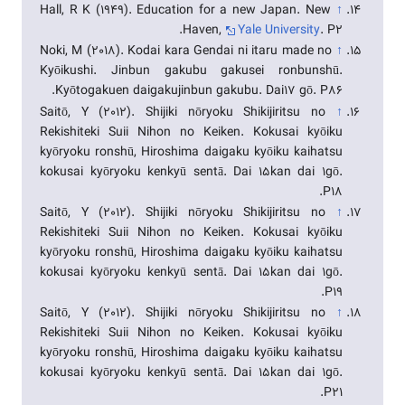
Hall, R K (1949). Education for a new Japan. New
↑
Haven,
Yale University
. P2.
Noki, M (2018). Kodai kara Gendai ni itaru made no
↑
Kyōikushi. Jinbun gakubu gakusei ronbunshū.
Kyōtogakuen daigakujinbun gakubu. Dai17 gō. P86.
Saitō, Y (2012). Shijiki nōryoku Shikijiritsu no
↑
Rekishiteki Suii Nihon no Keiken. Kokusai kyōiku
kyōryoku ronshū, Hiroshima daigaku kyōiku kaihatsu
kokusai kyōryoku kenkyū sentā. Dai 15kan dai 1gō.
P18.
Saitō, Y (2012). Shijiki nōryoku Shikijiritsu no
↑
Rekishiteki Suii Nihon no Keiken. Kokusai kyōiku
kyōryoku ronshū, Hiroshima daigaku kyōiku kaihatsu
kokusai kyōryoku kenkyū sentā. Dai 15kan dai 1gō.
P19.
Saitō, Y (2012). Shijiki nōryoku Shikijiritsu no
↑
Rekishiteki Suii Nihon no Keiken. Kokusai kyōiku
kyōryoku ronshū, Hiroshima daigaku kyōiku kaihatsu
kokusai kyōryoku kenkyū sentā. Dai 15kan dai 1gō.
P21.