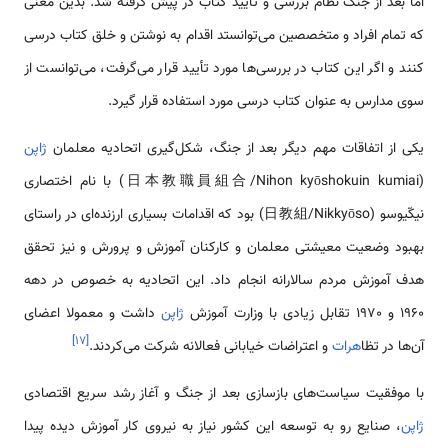
اما بعد از جنگ نظام بررسی و تأیید کتاب در پیش گرفته شد. بدین معنی
که تمام افراد و متخصصین می‌توانستد اقدام به نوشتن و خلق کتاب درسی
کنند و اگر این کتاب در بررسی‌ها مورد تأیید قرار می‌گرفت، می‌توانست از
سوی مدارس به عنوان کتاب درسی مورد استفاده قرار گیرد.
یکی از اتفاقات مهم دیگر بعد از جنگ، شکل‌گیری اتحادیه معلمان
ژاپن
(日本教職員組合/Nihon kyōshokuin kumiai) با نام اختصاری
نیکّیوسو (日教組/Nikkyōso) بود که اقدامات بسیاری ارزنده‌ای در راستای
بهبود وضعیت معیشتی معلمان و کارکنان آموزش و پرورش و نیز تحقق
هدف آموزش مردم سالارانه انجام داد. این اتحادیه به خصوص در دهه
1960 و 1970 تقابل زیادی با وزارت آموزش
ژاپن
داشت و معمولا اعضای
]
۱۷
[
آن‌ها در تظا
هرات
و اعتراضات خیابانی فعالانه شرکت می‌کردند.
با موفقیت سیاست‌های بازسازی بعد از جنگ و آغاز رشد سریع اقتصادی
ژاپن
، صنایع رو به توسعه این کشور نیاز به نیروی کار آموزش دیده پیدا