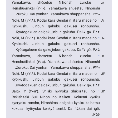
Yamakawa, shōsetsu Nihonshi zuroku
↑
Henshuūiinkai (2010). Yamakawa shōsetsu Nihonshi
Zuroku. Dai yonhan. Yamakawa shuppansha. P210.
Noki, M (2018). Kodai kara Gendai ni itaru made no
↑
Kyōikushi. Jinbun gakubu gakusei ronbunshū.
Kyōtogakuen daigakujinbun gakubu. Dai17 gō. P84.
Noki, M (2018). Kodai kara Gendai ni itaru made no
↑
Kyōikushi. Jinbun gakubu gakusei ronbunshū.
Kyōtogakuen daigakujinbun gakubu. Dai17 gō. P85.
Yamakawa, shōsetsu Nihonshi zuroku
↑
Henshuūiinkai (2011). Yamakawa shōsetsu Nihonshi
Zuroku. Dai yonhan. Yamakawa shuppansha. P210.
Noki, M (2018). Kodai kara Gendai ni itaru made no
↑
Kyōikushi. Jinbun gakubu gakusei ronbunshū.
Kyōtogakuen daigakujinbun gakubu. Dai17 gō. P84.
Saitō, Y (2012). Shijiki nōryoku Shikijiritsu no
↑
Rekishiteki Suii Nihon no Keiken. Kokusai kyōiku
kyōryoku ronshū, Hiroshima daigaku kyōiku kaihatsu
kokusai kyōryoku kenkyū sentā. Dai 15kan dai 1gō.
P56.