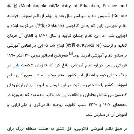
学省/Monbukagakushō/Ministry of Education, Science and
Culture) تأسیس شد و سپتامبر سال بعد با الهام از نظام آموزشی فرانسه
نظام آموزشی
ژاپن
که به آن گاکوسِی (学制/Gakusei) می‌گویند ابلاغ و
اجرایی شد، اما این نظام چندان نپایید و سال 1879 با الغای آن فرمان
تعلیم و تربیت (教育令/Kyōiku rei) ابلاغ شد که این بار نظامی آموزشی
]
۸
[
بر مبنای نظام آموزشی آمریکا بود.
همچنین امپراتور میجی 30 اکتبر 1890
فرمانی رسمی درباره نظام آموزشی ابلاغ کرد که تا زمان شکست
ژاپن
در
جنگ جهانی دوم و اشغال این کشور معتبر بود و سمت و سوی کلی نظام
آموزشی کشور را مشخص می‌کرد. در این فرمان بر لزوم آموزش ارزش‌های
کنفسیوسی شامل وفاداری و اطاعت بی حد تاکید شده بود که به ویژه در
دهه‌های 1920 و 1930 سبب تقویت روحیه نظامی‌گری و ملی‌گرایی و
آموزش آن در مدارس شد.
بر طبق نظام آموزشی گاکوسِی، کل کشور به هشت منطقه بزرگ برای