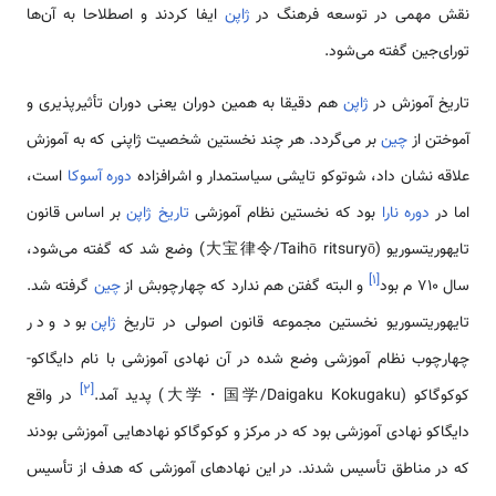
نقش مهمی در توسعه فرهنگ در
ژاپن
ایفا کردند و اصطلاحا به آن‌ها
تورای‌جین گفته می‌شود.
تاریخ آموزش در
ژاپن
هم دقیقا به همین دوران یعنی دوران تأثیرپذیری و
آموختن از
چین
بر می‌گردد. هر چند نخستین شخصیت ژاپنی که به آموزش
علاقه نشان داد، شوتوکو تایشی سیاستمدار و اشرافزاده
دوره آسوکا
است،
اما در
دوره نارا
بود که نخستین نظام آموزشی
تاریخ ژاپن
بر اساس قانون
تایهوریتسوریو (大宝律令/Taihō ritsuryō) وضع شد که گفته می‌شود،
]
۱
[
سال 710 م بود
و البته گفتن هم ندارد که چهارچوبش از
چین
گرفته شد.
تایهوریتسوریو نخستین مجموعه قانون اصولی در تاریخ
ژاپن
بود و در
چهارچوب نظام آموزشی وضع شده در آن نهادی آموزشی با نام دایگاکو-
]
۲
[
کوکوگاکو (大学・国学/Daigaku Kokugaku) پدید آمد.
در واقع
دایگاکو نهادی آموزشی بود که در مرکز و کوکوگاکو نهادهایی آموزشی بودند
که در مناطق تأسیس شدند. در این نهادهای آموزشی که هدف از تأسیس