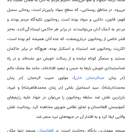
مانند درجه اجتهاد و فتوا می‌رسند احترام مردم به آنان به همان نسبت بالا
می‌رود. در مناطق روستایی، که سطح سواد پایین‌تر است، روحانی سمبل
فهم، قانون، دانایی و سواد بوده است. روحانیون تکیه‌گاه مردم بودند و
مردم به کمک آنان می‌توانستند در برابر هر حاکمی ایستادگی‌کنند. به‌جز
قشر خاصی از روحانیون درباری‌صفت، که عده آنان همیشه کم بوده است،
اکثریت روحانیون ضد استبداد و استکبار بوده، هیچ‌گاه در برابر حاکمان
مستبد و ستمگر کوتاه نیامده و از رسالت خویش دور نشده‌اند و در راه
ضداستبدادی خویش بارها به حبس و تبعید افتاده‌اند، مانند ملا مشک عالم
(در زمان
عبدالرحمان خان
)، مولوی حبیب الرحمان (در زمان
محمدنادرشاه)، سید اسماعیل بلخی (در زمان محمدظاهرشاه) و غیره،
بارزترین نقش ضد سلطه روحانیون را می‌توان در جهاد علیه رژیم‌های
کمونیستی افغانستان و تجاوز نظامی شوروی مشاهده کرد. روحانیت نقش
والایی ایفا کرد و به اقتدار آن در جبهه‌های نبرد منجر شد.
مسجد مهم‌ترین پایگاه روحانیت است، در
افغانستان
مسجد تنها مکان