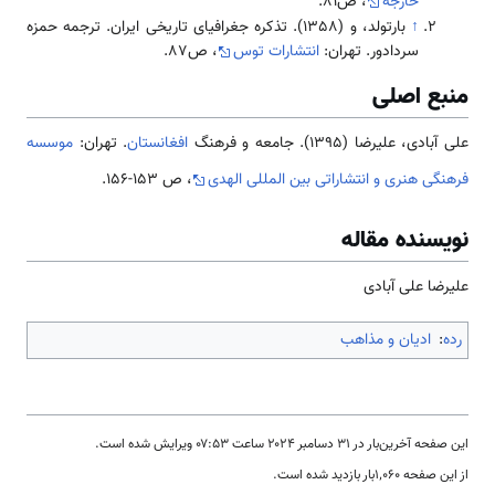
خارجه
، ص۸۱.
↑
بارتولد، و (1358). تذکره جغرافیای تاریخی ایران. ترجمه حمزه
سردادور. تهران:
انتشارات توس
، ص87.
منبع اصلی
علی آبادی، علیرضا (1395). جامعه و فرهنگ
افغانستان
. تهران:
موسسه
فرهنگی هنری و انتشاراتی بین المللی الهدی
، ص 153-156.
نویسنده مقاله
علیرضا علی آبادی
رده
:
ادیان و مذاهب
این صفحه آخرین‌بار در ‏۳۱ دسامبر ۲۰۲۴ ساعت ‏۰۷:۵۳ ویرایش شده است.
از این صفحه ۱٬۰۶۰بار بازدید شده است.