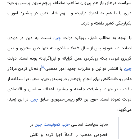
سیاست درهای باز هم پیروان مذاهب مختلف پرچم میهن پرستی و دین­
داری را با هم به اهتزاز درآورده و سهم شایسته‌­ای در پیش­برد امور و
یکپارچگی کشور داشته و دارند.
با توجه به مطالب فوق، رویکرد دولت
چین
نسبت به دین در دوره‌­ی
اصلاحات، به‌ویژه پس از سال 2005 میلادی، نه تنها دین ستیزی و دین
گریزی نبوده، بلکه رویکردی عمل گرایانه و ابزراگرایانه بوده است. دولت
]
۵
[
چین
با انتشار قوانین و مقررات جدید امور مذهبی
و فعال کردن مراکز
علمی و دانشگاهی برای انجام پژوهش در زمینه‌­ی دین، سعی در استفاده از
مذهب در جهت پیشرفت جامعه و پیشبرد اهداف سیاسی و اقتصادی
دولت نموده است. خوج ین ­تائو رییس­‌جمهوری سابق
چین
در این زمینه
می­‌گوید:
«باید سیاست اساسی
حزب کمونیست چین
در
خصوص مذهب را کاملاً اجرا کرده و نقش