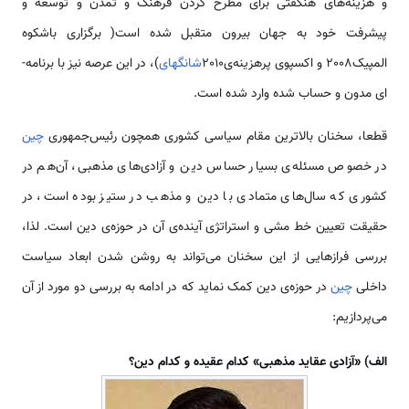
و هزینه­‌های هنگفتی برای مطرح کردن فرهنگ و تمدن و توسعه و
پیشرفت خود به جهان بیرون متقبل شده است( برگزاری باشکوه
المپیک2008 و اکسپوی پرهزینه‌­ی2010
شانگهای
)، در این عرصه نیز با برنامه‌­
ای مدون و حساب شده وارد شده است.
قطعا، سخنان بالاترین مقام سیاسی کشوری هم­چون رئیس­‌جمهوری
چین
در خصوص مسئله‌­ی بسیار حساس دین و آزادی­‌های مذهبی، آن­‌هم در
کشوری که سال‌­های متمادی با دین و مذهب در ستیز بوده است، در
حقیقت تعیین خط مشی و استراتژی آینده‌­ی آن در حوزه­‌ی دین است. لذا،
بررسی فرازهایی از این سخنان می­­‌تواند به روشن شدن ابعاد سیاست
داخلی
چین
در حوزه‌­ی دین کمک نماید که در ادامه به بررسی دو مورد از آن
می‌­پردازیم:
الف) «آزادی عقاید مذهبی» کدام عقیده و کدام دین؟