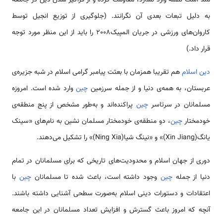
مند است لطمه وارد نسازد، مقاومت کرده و از فراگیر شدن دین در جامعه
به دلیل تبعات بعدی آن نگرانند. (جلوگیری از توزیع انجیل توسط
کاروان‌های ورزشی در جریان المپیک2008 را باید از این منظر مورد توجه
قرار داد.)
دین اسلام
هم تقریبا هم­زمان با بعثت پیامبر گرامی اسلام در شبه جزیره­‌ی
عربستان، به همه‌­ی دنیا و از جمله سرزمین
چین
وارد شده است. امروزه
مسلمانان در سرتاسر
چین
پراکنده‌اند و به­‌طور مشخص از پنج منطقه‌­ی
خودمختار
چین
، دو منطقه‌­ی خودمختار مسلمان نشین به نام­‌های «سین­ک
یانگ(Xin Jiang)» و «نینگ­ شیا(Ning Xia)» را تشکیل می­‌دهند.
دوری از جهان اسلام و محدودیت‌­های تاریخی که برای مسلمانان در تمام
دنیا از جمله
چین
وجود داشته است، باعث شده تا مسلمانان
چین
با
اعتقادات و دستورات دینی اسلام به‌­صورت سطحی آشنایی داشته باشند.
آنچه که امروز باعث گسترش و افزایش تعداد مسلمانان در این جامعه