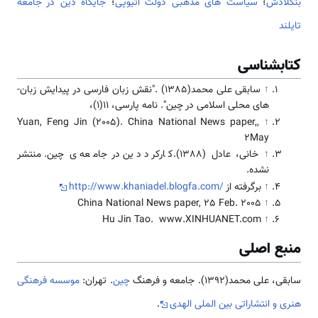
بنگلادش
؛
سیاست های مذهبی دولت اتیوپی
؛
جایگاه دین در جامعه
تایلند
کتابشناسی
↑
سابقی علی محمد(1385) ."نقش زبان فارسی در پیدایش زبان­
های محلی اسلامی در چین". نامه پارسی، 11(1)،
,Yuan, Feng Jin (2005). China National News paper,
↑
2May
↑
خانی، عادل (1388).کارکرد دین در جامعه ­ی چین. منتشر
نشده.
↑
برگرفته از
http://www.khaniadel.blogfa.com/
China National News paper, 25 Feb. 2005
↑
Hu Jin Tao. www.XINHUANET.com
↑
منبع اصلی
سابقی، علی محمد(1392). جامعه و فرهنگ
چین
. تهران:
موسسه فرهنگی
هنری و انتشاراتی بین الملی الهدی
.