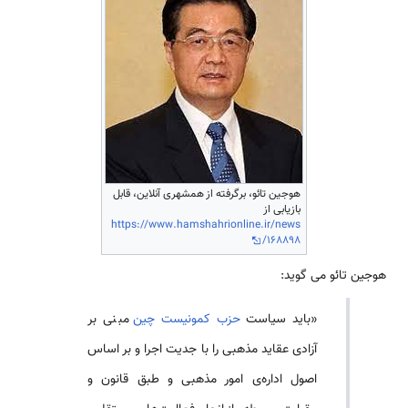
هوجین تائو، برگرفته از همشهری آنلاین، قابل
بازیابی از
https://www.hamshahrionline.ir/news
/168898
هوجین تائو می­ گوید:
«باید سیاست
حزب کمونیست
چین
مبنی بر
آزادی عقاید مذهبی را با جدیت اجرا و بر اساس
اصول اداره‌­ی امور مذهبی و طبق قانون و