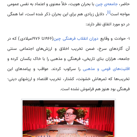
حاضر،
جامعه­‌ی چین
با بحران هویت، خلأ معنوی و اعتماد به نفس عمومی
]
۱
[
مواجه است
، دلایل زیادی هم برای این بحران ذکر شده است، اما همگی
در دو مورد اتفاق نظر دارند:
1- حوادث و وقایع
دوران انقلاب فرهنگی
چین
(1966تا 1976میلادی) که در
آن گاردهای سرخ، ضمن تخریب اخلاق و ارزش‌­های اجتماعی سنتی
جامعه، هزاران بنای تاریخی، فرهنگی و مذهبی را با خاک یکسان کرده و
اقلیت­‌های قومی و مذهبی
را سرکوب کردند. عواقب و پیامدهای این
تخریب‌­ها که ثمره­اش خشونت، کشتار، تخریب اقتصاد و ارزش­های دینی-
فرهنگی بود هنوز هم فراموش نشده است.