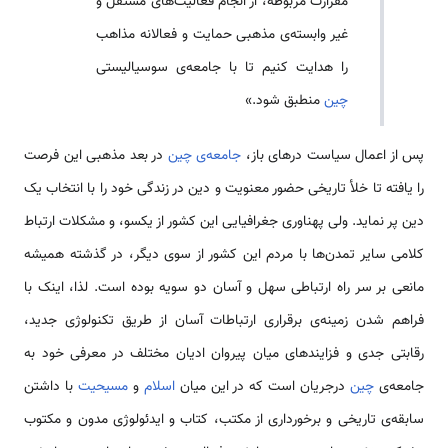
مقرارت مربوطه، از انجام فعالیت‌­های مستقل و
غیر وابسته­‌ی مذهبی حمایت و فعالانه مذاهب
را هدایت کنیم تا با جامعه‌­ی سوسیالیستی
چین
منطبق شود.»
پس از اعمال سیاست درهای باز،
جامعه­‌ی چین
در بعد مذهبی این فرصت
را یافته تا خلأ تاریخی حضور معنویت و دین در زندگی خود را با انتخاب یک
دین پر نماید. ولی پهناوری جغرافیایی این کشور از یکسو، و مشکلات ارتباط
کلامی سایر تمدن­‌ها با مردم این کشور از سوی دیگر، در گذشته همیشه
مانعی بر سر راه ارتباطی سهل و آسان دو سویه بوده است. لذا، اینک با
فراهم شدن زمینه‌­ی برقراری ارتباطات آسان از طریق تکنولوژی جدید،
رقابتی جدی و فزاینده­ای میان پیروان ادیان مختلف در معرفی خود به
جامعه‌­ی
چین
درجریان است که در این میان
اسلام
و
مسیحیت
با داشتن
سابقه‌­ی تاریخی و برخورداری از مکتب، کتاب و ایدئولوژی مدون و مکتوب