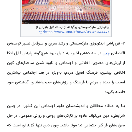
ایدئولوژی مارکسیستی، برگرفته از ایسنا، قابل بازیابی از
https://www.isna.ir/news/1400040805572/
2- فروپاشی ایدئولوژی مارکسیستی و رشد سریع و غیرقابل تصور توسعه‌­ی
اقتصادی
چین
در سه دهه‌­ی اخیر، به دلیل نبود هیچ­‌گونه پایه­‌ای قابل اتکا
از ارزش‌­های معنوی، اخلاقی و اجتماعی و نابود شدن ساختارهای کهن
اخلاقی پیشین، فرهنگ اصیل مردم، به‌ویژه در بعد اجتماعی بیشترین
آسیب را دیده و مردم با فرهنگ و ارزش‌های خیرخواهانه‌­ی گذشته‌­ی خود
فاصله بگیرند.
بنا به اعتقاد محققان و اندیشمندان علوم اجتماعی این کشور، در چنین
شرایطی، دین می­‌تواند علاوه بر کارکردهای روحی و روانی عمومی، در حل
بحران­‌های فراگیر اجتماعی نیز موثر باشد. چون دین تنها گزینه­‌ای است که