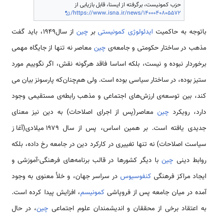
حزب کمونیست، برگرفته از ایسنا، قابل بازیابی از
https://www.isna.ir/news/1400040805572/
باتوجه به حاکمیت
ایدئولوژی کمونیستی
بر
چین
از سال1949، باید گفت
مذهب در ساختار حکومتی و جامعه‌­ی
چین
معاصر نه تنها از جایگاه مهمی
برخوردار نبوده و نیست، بلکه اساسا فاقد هر‌گونه نقش، اگر نگوییم مورد
ستیز بوده، در ساختار سیاسی بوده است. ولی هم­‌چنان­‌که پارسونز بیان می­‌
کند، بین توسعه‌­ی ارزش‌­های اجتماعی و مذهب رابطه‌­ی مستقیمی وجود
دارد، رویکرد
چین
معاصر(پس از اجرای اصلاحات) به دین نیز معنای
جدیدی یافته است. بر همین اساس، پس از سال 1979 میلادی(آغاز
سیاست اصلاحات) نه تنها تغییری در کارکرد دین در جامعه رخ داده، بلکه
روابط دینی
چین
با دیگر کشورها در قالب برنامه‌­­های فرهنگی-آموزشی و
ایجاد مراکز فرهنگی
کنفوسیوس
در سراسر جهان، و خلأ معنوی به وجود
آمده در میان جامعه پس از فروپاشی
کمونیسم
، افزایش پیدا کرده است.
به اعتقاد برخی از محققان و اندیشمندان علوم اجتماعی
چین
، در حال­‌