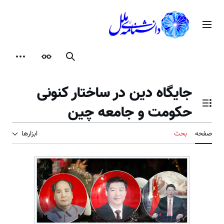
رش
ه
منوی اصلی
حتوا
جستجو
ظاهر
ابزارها
جایگاه دین در ساختار کنونی
حکومت و جامعه چین
تغییر وضعیت فهرست محتویات
صفحه
بحث
ابزارها