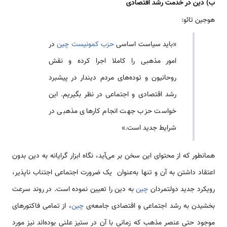
ب) دین در خدمت رشد اقتصادی
هوجین تائو:
«باید سیاست اساسی
حزب کمونیست
چین
در
امور مذهبی را کاملا اجرا کرده و نقش
روحانیون و توده­‌های مردم دین­دار در پیشبرد
رشد اقتصادی و اجتماعی در نظر بگیریم. این
خواست حزب جهت انجام کارهای مذهبی در
شرایط جدید است.»
همانطور که از محتوای این سخن بر می‌­آید، نگاه ابزار گرایانه به دین بدون
اعتقاد داشتن به آن و تنها به­‌عنوان یک ضرورت اجتماعی اجتناب ناپذیر،
رویکرد جدید دولتمردان
چین
به دین را تعیین نموده است. در روند سرعت
بخشیدن به رشد اجتماعی و اقتصادی جامعه­‌ی
چین
، از تمامی فاکتور­های
موجود حتی عنصر مذهب که زمانی با آن در ستیز علنی بوده‌­اند نیز مورد