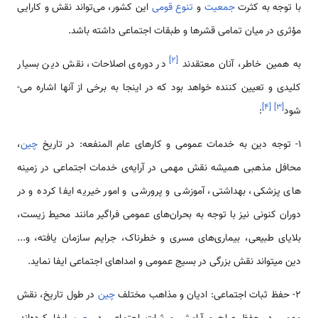
با توجه به کثرت
جمعیت
و
تنوع قومی
این کشور، می‌­تواند نقش و کارایی
مؤثری در میان تمامی قشرها و طبقات اجتماعی داشته باشد.
]
۲
[
به همین خاطر، آنان معتقدند
در دوره‌ی اصلاحات، نقش دین بسیار
کلیدی و تعیین کننده خواهد بود که در اینجا به برخی از آن­ها اشاره می‌­
]
۴
[
]
۳
[
شود
:
1- توجه دین به خدمات عمومی و کارهای عام المنفعه: در تاریخ
چین
،
محافل مذهبی همیشه نقش مهمی در آرایه‌­ی خدمات اجتماعی در زمینه­‌
های پزشکی، بهداشتی، آموزشی و پرورشی و امور خیریه ایفا کرده و در
دوران کنونی نیز با توجه به بحران­‌های عمومی فراگیر مانند محیط زیست،
بلایای طبیعی، بیماری­‌های مسری و خطرناک، جرایم سازمان یافته، و...
دین می­تواند نقش بزرگی در بسیج عمومی و امداهای اجتماعی ایفا نماید.
2- حفظ ثبات اجتماعی: ادیان و مذاهب مختلف
چین
در طول تاریخ، نقش