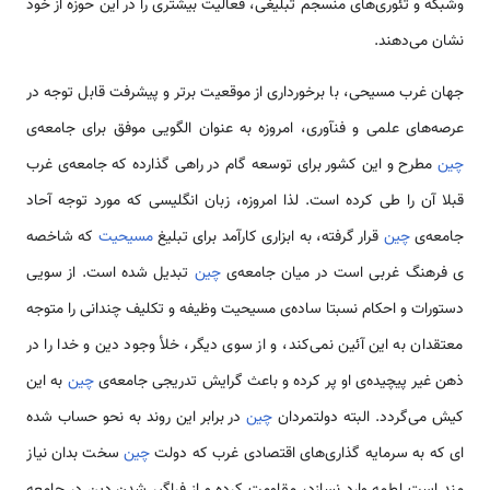
وشبکه و تئوری­‌های منسجم تبلیغی، فعالیت بیشتری را در این حوزه از خود
نشان می­‌دهند.
جهان غرب مسیحی، با برخورداری از موقعیت برتر و پیشرفت قابل توجه در
عرصه­‌های علمی و فن­آوری، امروزه به عنوان الگویی موفق برای جامعه­‌ی
چین
مطرح و این کشور برای توسعه گام در راهی گذارده که جامعه­‌ی غرب
قبلا آن را طی کرده است. لذا امروزه، زبان انگلیسی که مورد توجه آحاد
جامعه‌­ی
چین
قرار گرفته، به ابزاری کارآمد برای تبلیغ
مسیحیت
که شاخصه­‌
ی فرهنگ غربی است در میان جامعه‌­ی
چین
تبدیل شده است. از سویی
دستورات و احکام نسبتا ساده­‌ی مسیحیت وظیفه و تکلیف چندانی را متوجه
معتقدان به این آئین نمی‌­کند، و از سوی دیگر، خلأ وجود دین و خدا را در
ذهن غیر پیچیده‌­ی او پر کرده و باعث گرایش تدریجی جامعه‌
ی
چین
به این
کیش می‌گردد. البته دولتمردان
چین
در برابر این روند به نحو حساب شده­‌
ای که به سرمایه گذاری­‌های اقتصادی غرب که دولت
چین
سخت بدان نیاز