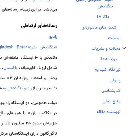
بنگلادش
می‌باشد. در این زمینه، رسانه‌ها
داکا TV
رسانه‌های ارتباطی
شبکه های ماهواره‌ای
رادیو
اینترنت
«بنگلادش بتار»(Bagladesh Betar) (رادیو بنگلادش)
مجلات و نشریات
تغییر وضعیت زیربخش‌های مجلات و نشریات
متعددی با 10 ایستگاه منطقه‌ای در سطح کشور دارد. بخش برون مرزی
روزنامه‌ها
شامل اروپا، خاورمیانه،
پاکستان
نیز نگاه کنید به
پخش برنامه‌های روزانه آن 103 ساعت و در
پاورقی
تفسیر خبری از
رادیو بنگلادش
پخش 
کتابشناسی
منبع اصلی
دولت همچنین، دو ایستگاه رادیویی 
نویسنده مقاله
هزینه‌ای حدود 25 میلیون تاکا را تأسیس کرده است. در حال حاضر شهرهای
تاگورگائون دارای ایستگاه‌های مرکز