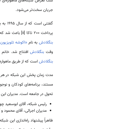
شک تعرض شبکه‌های ماهواره‌ای به
جریان سخت‌تر می‌شود.
گفتنی
پرداخت 200 تاکا [ii] باعث شد که همه از این شیوه استفاده کنند و در سطح کشور با خیزشی سریع به میان مردم راه یابد. شبکه غیر دولتی
بنگلادش
به نام
«اکوشه تلویزیون» V
وقت
بنگلادش
افتتاح شد. خانم
بنگلادش
است که از طریق ماهواره،
مستند، برنامه‌های کودکان و نوج
تحول در جامعه است. مدیران این شب
رئیس شبکه، آقای ابوسعید چو
مدیران اجرائی، آقای محمود و
ظاهراً پیشنهاد راه‌اندازی این ش