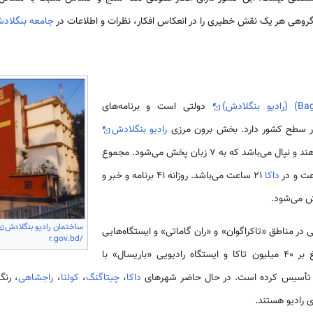
ی گروهی هر یک نقش خطیری را در انعکاس افکار، نظرات و اطلاعات در
جامعه بنگلاد
دولتی است و برنامه‌های
رادیو بنگلادش
، هند و نپال می‌باشد که به 7 زبان پخش می‌شود. مجموع
داکا
21 ساعت می‌باشد. روزانه 41 برنامه و خبر و
می‌شود.
ساختمان رادیو بنگلادش
در مناطق «تاکراگوان» و «ران گاماتی» و ایستگاه‌هایی
r.gov.bd/
در «کاکس بازار» با هزینه‌ای بالغ بر 40 میلیون تاکا و ایستگاه رادیویی «باریسال» با
داکا
،
چیتاگنگ
،
کولنا
،
راجشاهی
، رنگ
ی رادیو هستند.