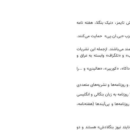
 تایمز، دنیک بنگلا، هفته نامه
ز حزب «بی.ان.پی» حمایت می‌کنند.
مند می‌باشند. ازجمله این نشریات
لاب» و «تلگراف» وابسته به عراق و
کا»، «کورییر»، «هالیدی» و ...را
د و روزنامه‌ها و نشریه‌های متعددی
حتی در شهرهای کوچک، به چاپ رسیده اند؛ مثلا در سال های 1997 و 1998 بیش از هزار روزنامه و مجله از جمله 286 روزنامه به زبان بنگالی و انگلیسی
 این وجود، گردش روزنامه‌ها و پی‌آیندها (هفته‌نامه،
ایتد نیوز بنگلادش» هستند و دو