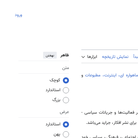
ورود
ظاهر
نهفتن
دأ
نمایش تاریخچه
ابزارها
متن
هواره ای،
اینترنت،
مطبوعات
و
کوچک
استاندارد
بزرگ
عرض
فعالیت‌ها و جریانات سیاسی -
برای نشر افکار، جراید می‌باشد.
استاندارد
پهن
ل اجتماعی، فرهنگی، سیاسی خود