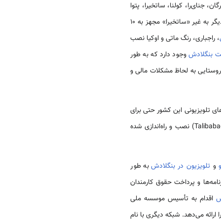
ان، جنای‌را، کولنا، ساتخیرا، پتوا
حدود 20 کیلووات قدرت دارد در صورتی که ایستگاه‌های دیگر به غیر «ساتخیرا» مجهز به 10
، راجباری، رنگ ماتی و اوکیا نصب
 بنگلادش
وجود دارد که به طور
دم روستایی به لحاظ مشکلات مالی و
ای تلویزیونی این کشور حتی برای
خارج از کشور نیز قابل دریافت باشد. در این رابطه، فرستنده‌های قوی زمینی در بت‌بونیا (Betbunia) و تالی باباد (Talibabad) نصب و راه‌اندازی شده
و
تلویزیون در بنگلادش
به طور
امه‌ها و پرداخت حقوق کارمندان
ش
اقدام به تأسیس موسسه ملی
را ارائه می‌دهد. شبکه دیگری با نام