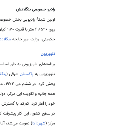
رادیو خصوصی بنگلادش
اولین شبکۀ رادیویی بخش خصوصی، به عنوان مترو ویو
روی 41/526 متر با قدرت 1170 کیلوهرتز از ساعت 7/30 تا 11/30 و همچنین از ساعت 12 تا 15 به وقت
حکومتی، وزارت امور خارجه
بنگلاد
تلویزیون
تلویزیونی به
پاکستان
شرقی (
بنگ
پخش 
همه جانبه و تقویت این مرکز، دولت تصمیم به حمایت
در سطح کشور، این کار پیشرفت کرد. در حال حاضر بیش از 95 درصد کشور زیر 
مرکز (
شهرداکا
) تقویت می‌شد، آغاز