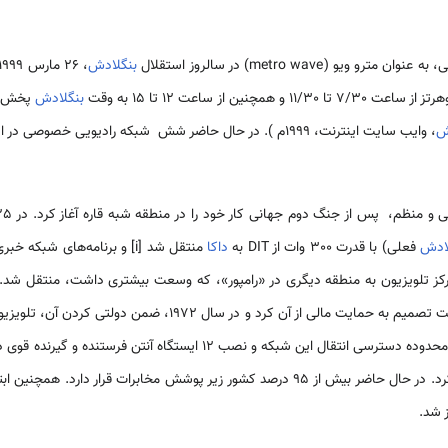
 (metro wave) در سالروز استقلال
بنگلادش
بنگلادش
پخش می
ش
، وایب سایت اینترنت، 1999م ). در حال حاضر شش شبکه رادیویی خصوصی در این کشور فعالیت می‌کنند.
لادش
فعلی) با قدرت 300 وات از DIT به
داکا
منتقل شد [i] و برنامه‌های شب
کرد. در ششم می 1972، مرکز تلویزیون به منطقه دیگری در «رامپور»، که وسعت بیشتری داشت، م
 مالی از آن کرد و در سال 1972، ضمن دولتی کردن آن، تلویزیون دولت
خود را آغاز کرد. کم‌کم با گسترش محدوده دسترسی انتقال این شبکه و نصب 12 ا
پوشش مخابرات قرار دارد. همچنین ابتکار احداث ایستگاه
 شد.