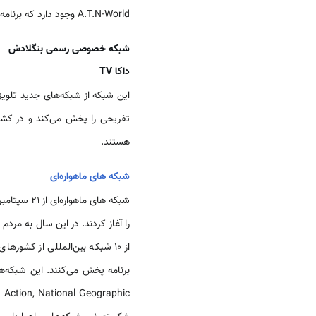
A.T.N-World وجود دارد که برنامه این شبکه نیز 24 ساعته به طور تکراری پخش می‌شود.
شبکه خصوصی رسمی بنگلادش
داکا TV
تفریحی را پخش می‌کند و در کشو
هستند.
شبکه های ماهواره‌ای
شبکه های ماهواره‌ای از 21 سپتامبر 1992 میلادی با پخش برنامه‌های خبری CNN و سپس BBC از طریق شبکه BTV (
از 10 شبکه بین‌المللی از کشو
etwork, AXN Action, National Geographic