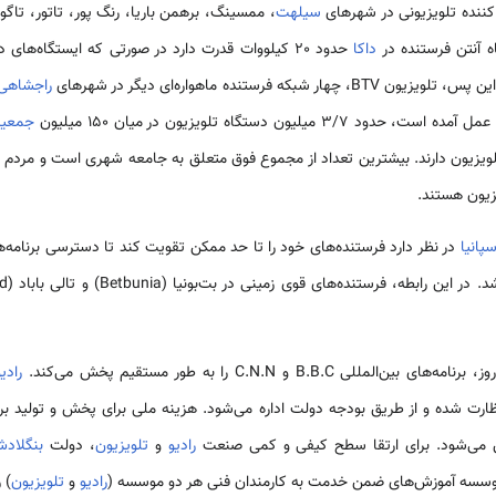
کننده تلویزیونی در شهرهای
سیلهت
، ممسینگ، برهمن باریا، رنگ پور، تاتور، تاگورگ
اه آنتن فرستنده در
داکا
ه فرستنده ماهواره‌ای دیگر در شهرهای
راجشاهی
میلیون دستگاه تلویزیون در میان 150 میلیون
جمعیت
 دستگاه تلویزیون دارند. بیشترین تعداد از مجموع فوق متعلق به جامعه شهری است و مر
یزیون هستند.
سپانیا
در نظر دارد فرستنده‌های خود را تا حد ممکن تقویت کند تا دسترسی برنامه‌ه
ین‌المللی B.B.C و C.N.N را به طور مستقیم پخش می‌کند.
رادیو
ارت شده و از طریق بودجه دولت اداره می‌شود. هزینه ملی برای پخش و تولید برن
ن می‌شود. برای ارتقا سطح کیفی و کمی صنعت
رادیو
و
تلویزیون
، دولت
بنگلاد
وسسه آموزش‌های ضمن خدمت به کارمندان فنی هر دو موسسه (
رادیو
و
تلویزیون
) 