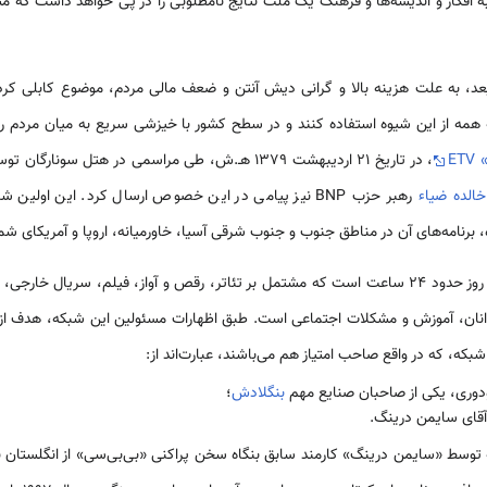
 افکار و اندیشه‌ها و فرهنگ یک ملت نتایج نامطلوبی را در پی خواهد داشت که مس
 است که از سال 1995 به بعد، به علت هزینه بالا و گرانی دیش آنتن و ضعف مالی مردم، موضوع کابلی
ET
، در تاریخ 21 اردیبهشت 1379 هـ.ش، طی مراسمی در هتل سونارگان توسط خانم
خالده ضیاء
رهبر حزب BNP نیز پیامی در این خصوص ارسال کرد. این اولین شبکۀ خصوصی به زبان «بنگلا» در
 برنامه‌های آن در مناطق جنوب و جنوب شرقی آسیا، خاورمیانه، اروپا و آمریکای ش
مدت زمان پخش این شبکه در هر روز حدود 24 ساعت است که مشتمل بر تئاتر، رقص و آواز، فیلم، 
وانان، آموزش و مشکلات اجتماعی است. طبق اظهارات مسئولین این شبکه، هدف از ا
که، که در واقع صاحب امتیاز هم می‌باشند، عبارت‌اند از:
دوری، یکی از صاحبان صنایع مهم
بنگلادش
؛
 آقای سایمن درینگ.
بکه توسط «سایمن درینگ» کارمند سابق بنگاه سخن پراکنی «بی‌بی‌سی» از انگلستا