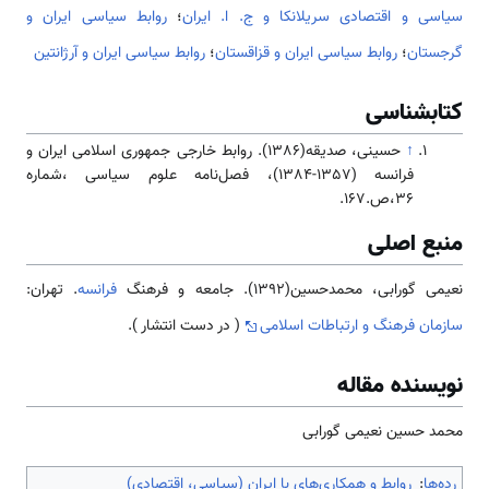
سیاسی و اقتصادی سریلانکا و ج. ا. ایران
؛
روابط سیاسی ایران و
گرجستان
؛
روابط سیاسی ایران و قزاقستان
؛
روابط سیاسی ایران و آرژانتین
کتابشناسی
↑
حسینی، صدیقه(1386). روابط خارجی جمهوری اسلامی ایران و
فرانسه (1357-1384)، فصل‌نامه علوم سیاسی ،شماره
36،ص.167.
منبع اصلی
نعیمی گورابی، محمدحسین(1392). جامعه و فرهنگ
فرانسه
. تهران:
سازمان فرهنگ و ارتباطات اسلامی
( در دست انتشار ).
نویسنده مقاله
محمد حسین نعیمی گورابی
رده‌ها
:
روابط و همکاری‌های با ایران (سیاسی، اقتصادی)