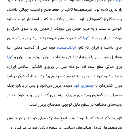
کوبا
عضو جنبش غیرمتعهدها بود که در سال ۱۹۶۱ و در دوران جنگ سرد
راه‌اندازی شده بود، غیرمتعهدها تاکید بر حفظ صلح و امنیت جهانی داشتند
و متشکل از کشورهای تازه استقلال یافته بود که از استعمار غرب خاطره
خوشی نداشتند و به غرب خوش بین نبودند، از همین رو، به سوی شرق رو
نهادند. در این راستا،
کوبا
که عضو جنبش غیرمتعهدها بود و در بلوک شرق
جای داشت و ایران که تابع
ایالات‌متحده
بود؛ پس از گذشت مدتی، بنا
به‌دلایل سیاسی و با توجه ایدئولوژی متضاد با ایران، روابط بین ایران و
کوبا
برای مدتی قطع شد، اما دو ماه پس از پیروزی انقلاب اسلامی ایران،
جنبش غیرمتعهدها ایران را به عضویت خود می‌پذیرد و از طرف دیگر، روابط
میان کشورمان با
جمهوری کوبا
مجددا برقرار می‌شود و پس از پایان جنگ
تحمیلی نیز گسترش بیشتری می‌یابد، به‌طوری که اکنون روابط دوجانبه در
زمینه‌های مختلف در سطح قابل توجهی همچنان برقرار است.
لازم به ذکر است که با توجه به مواضع مشترک میان دو کشور در جنبش
غیرمتعهدها، تبادل هیات‌های سیاسی در سطح بالایی صورت می‌گیرد. و از