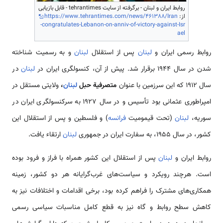
روابط ایران و لبنان - برگرفته از سایت tehrantimes - قابل بازیابی
از:
https://www.tehrantimes.com/news/461388/Iran
-congratulates-Lebanon-on-anniv-of-victory-against-Isr
ael
روابط رسمی‌ ایران و
لبنان
پس از استقلال
لبنان
و به رسمیت شناخته
شدن در سال 1944 برقرار شد. پیش از آن، کنسولگری ایران در
لبنان
در
سال 1912 که این سرزمین با عنوان
متصرفیة حبل
لبنان
،
ولایتی مستقل در
امپراطوری عثمانی بود تأسیس و در سال 1927 به سرکنسولگری ایران در
سوریه،
لبنان
(تحت قیمومیت
فرانسه
) و فلسطین و پس از استقلال این
کشور، در سال 1955، به سفارت ایران در جمهوری
لبنان
ارتقاء یافت.
روابط ایران و
لبنان
پس از استقلال این کشور همراه با فراز و فرود بوده‌
است. هرچند رویکرد و سیاست‌های غرب‌گرایانه هر دو کشور، زمینه
همکاری‌های مشترک را فراهم کرده بود، برخی اقدامات و اختلافات نیز به
کاهش سطح روابط و گاه نیز به قطع کامل مناسبات سیاسی رسمی‌