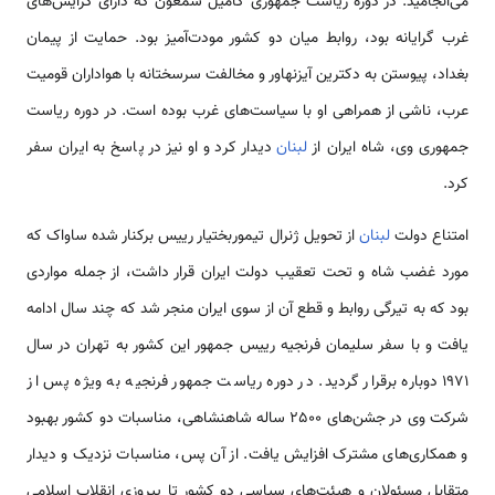
می‌انجامید. در دوره ریاست جمهوری کامیل شمعون که دارای گرایش‌های
غرب گرایانه بود، روابط میان دو کشور مودت‌آمیز بود. حمایت از پیمان
بغداد، پیوستن به دکترین آیزنهاور و مخالفت سرسختانه با هواداران قومیت
عرب، ناشی از همراهی او با سیاست‌های غرب بوده‌ است. در دوره ریاست
جمهوری وی، شاه ایران از
لبنان
دیدار کرد و او نیز در پاسخ به ایران سفر
کرد.
امتناع دولت
لبنان
از تحویل ژنرال تیموربختیار رییس برکنار شده ساواک که
مورد غضب شاه و تحت تعقیب دولت ایران قرار داشت، از جمله مواردی
بود که به تیرگی روابط و قطع آن از سوی ایران منجر شد که چند سال ادامه
یافت و با سفر سلیمان فرنجیه رییس جمهور این کشور به تهران در سال
1971 دوباره برقرار گردید. در دوره ریاست جمهور فرنجیه به ویژه پس از
شرکت وی در جشن‌های 2500 ساله شاهنشاهی، مناسبات دو کشور بهبود
و همکاری‌های مشترک افزایش یافت. از آن پس، مناسبات نزدیک و دیدار
متقابل مسئولان و هیئت‌های سیاسی دو کشور تا پیروزی انقلاب اسلامی‌