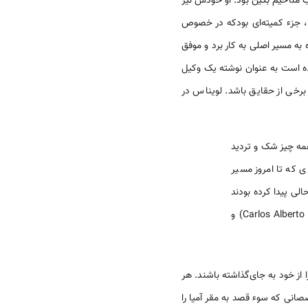
مناخیم بگین بود. او خودش نیز
، جزء کمیته‌ای بودکه در خصوص
برای بازگرداندن پرونده به مسیر اصلی به کار برد و موفق
اده است به عنوان نوشته یک وکیل
برخی از حقایق باشد. لویناس در
 همه چیز شک و تردید
ی که تا امروز مسیر
الی پیدا کرده بودند
که شماره موتورکاملا خوانا بود. این یکی از نشانه‌های بسیار مهم بود که ابتدا پای تجلدین (Carlos Alberto Telleldin) و
از خود به جای‌گذاشته باشند. هر
صانی که سوء قصد به مقر آمیا را