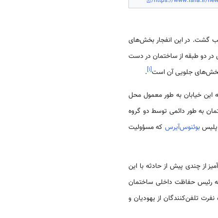
https://www.isna.ir/new
ب گشت. در این انفجار بخش‌های
نفجار، عملیات بازسازی در دو طبقه از ساختمان در دست
]
۱
[
ر بخش‌های جلویی آن است
.
یه این خیابان به طور معمول محل
این‌که به دلایل امنیتی از دو سال قبل از آن و پس از انفجار سفارت اسراییل (۱۹۹۲) ساختمان به طور دائمی توسط دو گروه
 پلیس
بوئنوس‌آیرس
که مسؤولیت
یز از چندی پیش از حادثه با این
ا به رئیس حفاظت داخلی ساختمان
ها نیز نشان‌دهنده نفرت تلفن‌کنندگان از یهودیان و