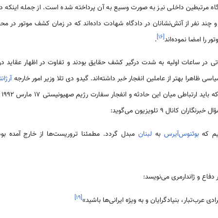
ادگاه مرتبطین داخلی نیز به صورت وسیع به آن پرداخته شده است. از جمله اینکه
و چند نفر از آتش‌نشانان در دادگاه شهادت داده‌اند که در زمان کشف موتور در مح
]
۱۶
[
 را امضا نموده‌اند
.
تی در ساعات اولیه به شدت درگیر کشف حقایق بودند و تفاوت در اظهار عقاید در م
 ظاهرا بهتر از عاملین انفجار خبر داشته‌اند. گیدو دی تلا وزیر امور خارجه
آرژان
اظ
 کانال ۹ تلویزیون می‌گوید:
هیم که
بوئنوس‌آیرس
به
لبنان
مبدل گردد. مطمئنا تروریست‌ها از خارج آمده بوده
فاع و ژاندارمری می‌نویسد:
]
۱۹
[
دی عرب‌تبار، بنیادگرایان و به ویژه ایرانی‌ها باشید»