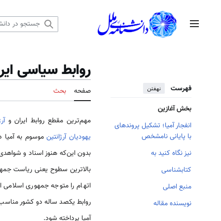
رش
ه
منوی اصلی
حتوا
روابط سیاسی ایرا
فهرست
نهفتن
صفحه
بحث
بخش آغازین
مهم‌ترین مقطع روابط ایران و
آر
انفجار آمیا؛ تشکیل پروندهای
با پایانی نامشخص
یهودیان آرژانتین
بدون این‌که هنوز اسناد و شواهد
نیز نگاه کنید به
بالاترین سطوح یعنی ریاست جمهو
کتابشناسی
اتهام را متوجه جمهوری اسلامی ای
منبع اصلی
روابط یکصد ساله دو کشور مناسب 
نویسنده مقاله
آمیا پرداخته شود.