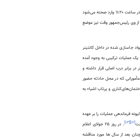
در ساعات اولیه اظهار نظرهای متفاوتی در مورد نحوه وقوع انفجار صورت می‌گیرد. قاضی‌گالئانو به عنوان قاضی تحقیق در ساعت ۱۱:۲۰ وارد صحنه می‌شود
ز وی رئیس‌جمهور وقت نیز موضع
 مواد جاسازی شده در داخل کانتینر
ه یک عملیات ترکیبی به وجود آمده
ر برابر درب اصلی قرار داشته و
 مأمورانی که در محل حادثه حضور
تمان‌های‌کناری و پرتاب اشیاء به
یونه فرماندهی عملیات را بر عهده
]
۱۳
[
]
۱۲
[
. در روز ۲۵ جولای اعلام
نان بعد از سال ها مورد مناقشه