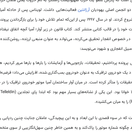
ه‌ای است که پدرش عضو یک حزب صهیونیست راستگرا به نام خروت یعنی همان حزب 
یا دو انجمن اصلی یهودیان
آرژانتین
فعالیت‌هایی داشت. لویناس پس از حادثه آمیا
چگونگی وقوع انفجار تحقیقات را شروع کردند. او در سال ۱۹۹۷ پس از این‌که تمام تلاش خود را 
ود را در قالب کتابی منتشر کند. کتاب قانون در زیر آوار؛ آمیا آنچه اتفاق نیفت
 در خصوص انفجار تحقیق می‌کرده، می‌تواند به عنوان منبعی ارزنده، روشن‌کننده 
یل انفجاری و شهود می‌نویسد:
پرونده پرداختیم، تحقیقات، بازجویی‌ها و آزمایشات را بارها و بارها مرور کردیم،
ود یک خودروی ترافیک به عنوان خودروی بمب‌گذاری‌شده، افزایش می‌داد؛ فرضیه‌ا
یقات را متأثر کرده است. در میان آوار ساختمان آمیا موتور خودروی ترافیک را در ح
که در سوء قصدی با این ابعاد و به این پیچیدگی، عاملان جنایت چنین ردپایی را 
د چگونه شماره موتور را پاک‌کند و به همین خاطر چنین سهل‌انگارییی از سوی متخص