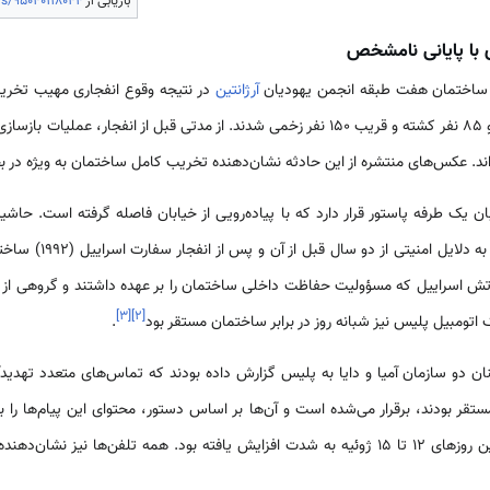
بازیابی از
s/95040118044/
ی با پایانی نامشخص
آرژانتین
در نتیجه وقوع انفجاری مهیب تخری
جلویی این ساختمان تخریب شد و ۸۵ نفر کشته و قریب ۱۵۰ نفر زخمی شدند. از مدتی قبل از ا
گذراند. عکس‌های منتشره از این حادثه نشان‌دهنده تخریب کامل ساختمان به ویژه د
 یک طرفه پاستور قرار دارد که با پیاده‌رویی از خیابان فاصله گرفته است. حاش
پارک اتومبیل‌هاست. ضمن 
رتش اسراییل که مسؤولیت حفاظت داخلی ساختمان را بر عهده داشتند و گروهی از
]
۳
[
]
۲
[
 اتومبیل پلیس نیز شبانه روز در برابر ساختمان مستقر بود
.
 دو سازمان آمیا و دایا به پلیس گزارش داده بودند که تماس‌های متعدد تهدیدآم
ستقر بودند، برقرار می‌شده است و آن‌ها بر اساس دستور، محتوای این پیام‌ها ر
منتقل می‌کرده‌اند. این تهدیدها بین روزهای 12 تا 15 ژوئیه به شدت افزایش یافته بود. همه تلفن‌