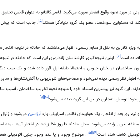
]
۵
[
کند که مسئولین سوءقصد، عضو یک گروه بنیادگرا هستند
. جالب است که پیش ا
ا به ویژه کلارین به نقل از منابع رسمی، اظهار می‌داشتند که حادثه در نتیجه انفجار
]
۷
[
افتاده است
. اولین نتیجه‌گیری کارشناسان ژاندارمری این است که حادثه در نتیج
ون ساختمان در بخش جلویی و احتمالا طبقه اول قرار داده شده و یک بمب دیگر د
ظه اظهار نظر رسمی دیده نمی‌شود و مصاحبه‌های تلویزیونی با آتش‌نشان‌ها و سایر
 دارند. این گروه نیز بیشترین استناد خود را متوجه نحوه تخریب ساختمان، آسیب ساخ
]
۱۱
[
]
۱۰
[
ز وجود اتومبیل انفجاری در بین این گروه دیده نمی‌شود
.
آرژانتین
می‌شود و ژنرال ل
رانده می‌شوند. محل حادثه تا روز ۲۵ ژوئیه در اختیار آن‌ها بوده است
]
۱۵
[
]
۱۴
[
 اتومبیل کشف شده است
. موضوع وجود و یا عدم وجود چنین اتومبیلی همچ