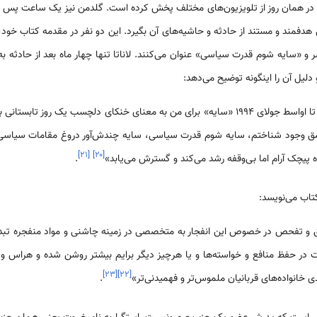
در همان روز از تلویزیون‌های مختلف پخش کرده است. گلدمن نیز یک ساعت پس از ح
ند و مستند از حادثه و حاشیه‌های آن بگیرد. این دو نفر در مقدمه کتاب خود،
 و «سایه شوم قدرت سیاسی» عنوان می‌کنند. لاناتا تنها چهار ماه بعد از حادثه به
دلیل آن را اینگونه توضیح می‌دهد:
«باید اذعان کنم که تا اواسط جولای ۱۹۹۴ «سایه» برای من به معنای خنکای دلچسب یک روز تا
عمق وجود شناختم، سایه شوم قدرت سیاسی، سایه چندش‌آور دروغ مقامات سیاسی
]
۲۱
[
]
۲۰
[
 پیچک آرام اما بی‌وقفه رشد می‌کند و گسترش می‌یابد»
.
تاب می‌نویسد:
 و تفحص در خصوص این انفجار به متخصصی در زمینه چاشنی و مواد منفجره تبدیل
ت در حفظ منافع و خواسته‌ها و یا هرچیز دیگر برایم بیشتر روشن شده و هراس و
]
۲۳
[
]
۲۲
[
دی خانواده‌های قربانیان ملموس‌تر و فهمیدنی‌تر»
.