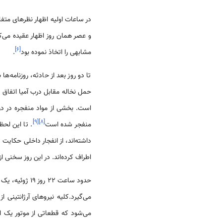
و عصر همان روز اظهار عقیده می‌
]
۶
[
مشابهی را اتخاذ نموده بود
.
تا دو روز بعد از حادثه، روزنامه‌ه
حمل نخاله مقابل درب آمیا اتفاق 
است. بخشی از مواد منفجره در در
]
۹
[
]
۸
[
منفجر شده است
. تا این لح
داشته‌اند، از انفجار داخلی حکایت
اطراف کرده‌اند. در این روز سخنی ا
حدود ساعت ۲۲ روز ۱۹ ژوئیه، یک و نیم روز بعد از انفجار، یک هواپیمای نظامی اسراییلی وارد
می‌گیرد.کلیه نیروهای آرژانتینی از منطقه بیرون 
می‌شود که قطعاتی از موتور یک