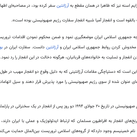
یم اسنه نیز که ظاهرا در همان مقطع به
آرژانتین
سفر کرده بود، در مصاحبه‌ای اظها
بالقوه است و انفجار آمیا شبیه انفجار سفارت رژیم صهیونیستی بوده است».
جه جمهوری اسلامی ایران موضعگیری نمود و ضمن محکوم نمودن اقدامات تروریستی ع
را مخدوش کردن روابط جمهوری اسلامی ایران و
آرژانتین
دانست. سفارت ایران در
بو
فجار و تسلیت به خانواده‌های قربانیان، هرگونه دخالت در این انفجار را رد نمود.
این است که دستپاچگی مقامات آرژانتینی که به دلیل وقوع دو انفجار مهیب در طول د
ی عنوان شده از سوی رژیم صهیونیستی را مورد پذیرش قرار دهند و سیل اتهاما
جار در یک سخنرانی در پارلمان رژیم صهیونیستی می‌گوید:
های انفجار به افراطیون مسلمان که ارتباط ایدئولوژیک و عملی با ایران دارند،
نام خمینیسم وجود داردکه از گروه‌های اسلامی تروریست بین‌الملل حمایت می‌کند و