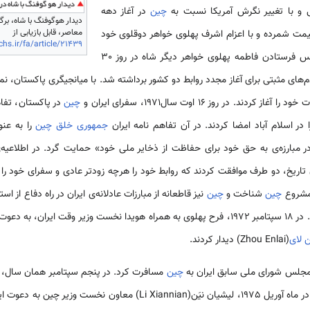
ی و با تغییر نگرش آمریکا نسبت به
چین
در آغاز دهه­‌
دیدار هوگوفنگ با شاه، بر
معاصر، قابل بازیابی از
ا غنیمت شمرده و با اعزام اشرف پهلوی خواهر دوقلوی خود
chs.ir/fa/article/21439
در 13 آوریل 1971، و سپس فرستادن فاطمه پهلوی خواهر دیگر شاه در روز 30
‌های مثبتی برای آغاز مجدد روابط دو کشور برداشته شد. با میانجیگری پاکستان، نم
ند. در روز 16 اوت سال1971، سفرای ایران و
چین
در پاکستان، تفاهم
ر اسلام آباد امضا کردند. در آن تفاهم نامه ایران
جمهوری خلق چین
را به عن
در مبارزه‌ی به حق خود برای حفاظت از ذخایر ملی خود» حمایت گرد. در اطلاعیه­‌ی
تاریخ، دو طرف موافقت کردند که روابط خود را هرچه زودتر عادی و سفرای خود را 
 مشروع
چین
شناخت و
چین
نیز قاطعانه از مبارزات عادلانه­‌ی ایران در راه دفاع از
به دعوت دولت
 لای
(Zhou Enlai) دیدار کردند.
چین
مسافرت کرد. در پنجم سپتامبر همان سال، غ
مسافرت کردند. در ماه آوریل 1975، لی­شیان نیَن(Li Xiannian) معاون