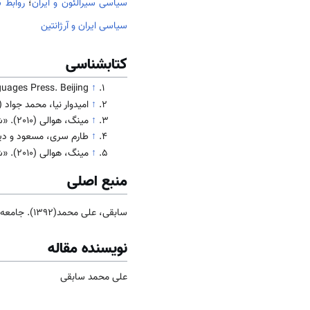
سیاسی سیرالئون و ایران
؛
روابط 
سیاسی ایران و آرژانتین
کتابشناسی
ages Press. Beijing.
↑
↑
امیدوار نیا، محمد جواد (1368). دفتر مطالعات سیاسی و بین المللی وزارت امور خارجه، چین و خاورمیانه
↑
مینگ، هوالی (2010). «شصت سال روابط چین نوین و ایران»، مجله ی مطالعات آسیای غربی و آفریقا در فرهنگستان علوم اجتماعی، پکن.
↑
طارم سری، مسعود و دیگران (1364). سیاست خارجی و روابط با ایران(57-1328) انتشارات دفتر مطالعات
↑
مینگ، هوالی (2010). «شصت سال روابط چین نوین و ایران»، مجله ی مطالعات آسیای غربی و آفریقا در فرهنگستان علوم اجتماعی،
منبع اصلی
سابقی، علی محمد(1392). جامعه و فرهنگ
نویسنده مقاله
علی محمد سابقی