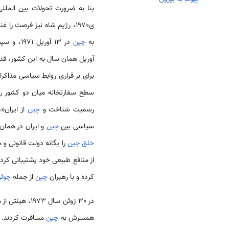
بنا به ضرورت تحولات بین الملل
ی1970، رژیم شاه نیز فرصت ر
به
چین
آوریل همان سال به این کشور، قدم
برای بر قراری روابط سیاسی مذاکرات خود را آغاز کرد
سطح سفارتخانه میان دو کشور را د
رسمیت شناخت و
چین
از ایران«
سیاسی بین
چین
و ایران در همان 
خلق چین
را یگانه دولت قانونی و
از منافع طبیعی خود پشتیبانی کرد. در 18 سپتامبر 1972، فرح پهلوی به همراه هویدا نخست وزیر وقت ایران، 
کرده و با رهبران
چین
از جمله
چوئن
در 30 ژوئن سال 1973، هیئتی از مجلس شورای ملی سابق ایران به
همسرش به
چین