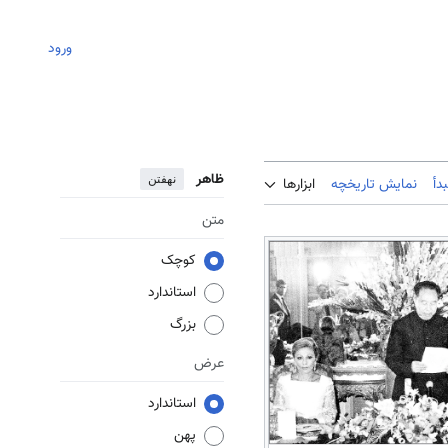
ورود
ظاهر
نهفتن
دأ
نمایش تاریخچه
ابزارها
متن
کوچک
استاندارد
بزرگ
عرض
استاندارد
پهن