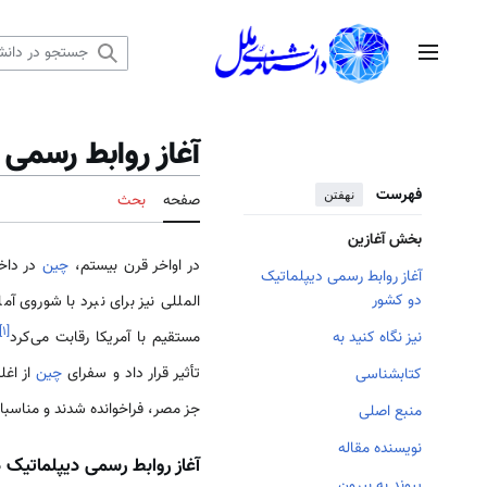
رش
ه
منوی اصلی
حتوا
آغاز روابط رسمی 
فهرست
نهفتن
صفحه
بحث
بخش آغازین
در اواخر قرن بیستم،
چین
در داخل
آغاز روابط رسمی دیپلماتیک
دو کشور
المللی نیز برای نبرد با شوروی آم
]
۱
[
مستقیم با آمریکا رقابت می‌کرد
نیز نگاه کنید به
تأثیر قرار داد و سفرای
چین
از اغل
کتابشناسی
جز مصر، فراخوانده شدند و مناسبا
منبع اصلی
نویسنده مقاله
آغاز روابط رسمی دیپلماتیک 
پیوند به بیرون