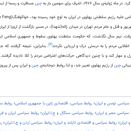
 ماه ژوئیه‌ی سال 1976، اشرف برای سومین بار به
چین
مسافرت و رسما از تبت
همان سال، درست روز 17 شهریور و قتل و عام مردم تهران در میدان ژاله(شهدا)، در مسیر بازگشت از اروپا
گرفت. نیم سال نگذشت، که حکومت سلطنت پهلوی سقوط و جمهوری اسلامی ایرا
]
۴
[
لابی مردم را به درستی درک و ارزیابی نکردند
. بنابراین، نتیجه گرفتند که ج
رل و مهار کند و با چنین دیدگاهی حرکت‌های اعتراضی مردم را کلا نادیده گرفتند. 
یبانی
چین
از رژیم پهلوی تعبیر شد، و لذا روابط دوجانبه­‌ی
چین
و ایران پس از پیروز
 سیاسی تونس و ایران
؛
روابط سیاسی، اقتصادی ژاپن با جمهوری اسلامی
؛
روابط سی
 سیاسی مصر و ایران
؛
روابط سیاسی سنگال و ج.ا.ایران
؛
روابط سیاسی ایران و فرا
 ایران
؛
روابط سیاسی و اقتصادی تایلند و ایران
؛
روابط سیاسی اردن و ج.ا.ایران
؛
رو