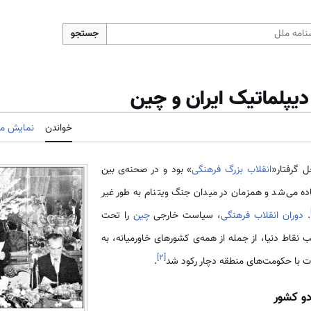
جستجو
دیپلماتیک ایران و چین
خواندن
نمایش مب
 گرفتار«
انقلاب بزرگ فرهنگی
» بود و در صحنه‌ی بین
اده می‌شد و هم­زمان در میدان جنگ ویتنام به­ طور غیر
.
دوران انقلاب فرهنگی
، سیاست خارجی
چین
را تحت
ب نقاط دنیا، از جمله از همه‌ی کشور­های خاورمیانه، به
]
۲
[
ت با حکومت­‌های منطقه دچار رکود شد
.
دو کشور