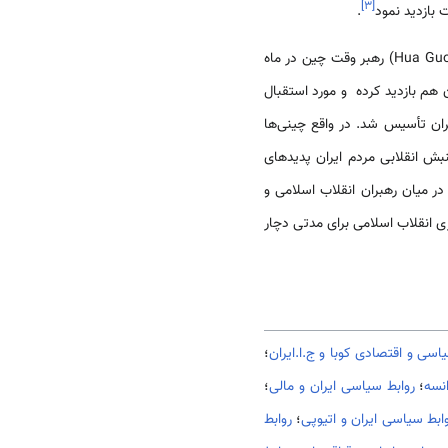
]
۳
[
 بازدید نمود
.
در سال1978، که موج انقلاب اسلامی علیه رژیم سلطنتی پهلوی در ایران به اوج خود رسیده بود، خواکوفنگ(Hua Guo Feng) رهبر وقت چین در ماه
 از ایران هم بازدید کرده و مورد استقبال
ن تأسیس شد. در واقع چینی‌ها
نبش انقلابی مردم ایران پدیده­ای
در میان رهبران انقلاب اسلامی و
ی انقلاب اسلامی برای مدتی دچار
اسی و اقتصادی کوبا و ج.ا.ایران
؛
نسه
؛
روابط سیاسی ایران و مالی
؛
ابط سیاسی ایران و اتیوپی
؛
روابط