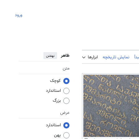
ورود
ظاهر
نهفتن
دأ
نمایش تاریخچه
ابزارها
متن
کوچک
استاندارد
بزرگ
عرض
استاندارد
پهن