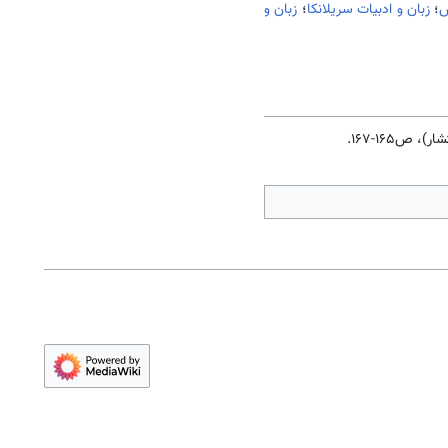
ش
؛
زبان و ادبیات سریلانکا
؛
زبان و
، ص165-167.