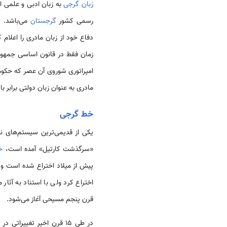
زبان گرجی
به زبان ادبی و علمی از
رسمی کشور
گرجستان
می‌باشد. در تاریخ 14 آوریل 
دفاع خود از زبان مادری را اعلام
زمان فقط در قانون اساسی جمه
امپراتوری شوروی آن عصر که حکوم
مادری به عنوان زبان دولتی برابر ب
خط گرجی
یکی از قدیمی‌ترین سیستم‌های 
«سرگذشت کارتیل» آمده است،
خ
پیش از میلاد اختراع شده است و گ
اختراع کرد ولی با استناد به آثا
قرن پنجم مسیحی آغاز می‌‌شود.
در طی 15 قرن اخیر تغییراتی در تعداد و طرز ترسیم حروف رخ داد و امروز الفبای