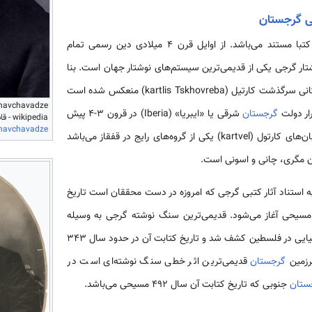
بی گرجستان
ر گرجی یکی از قدیمی‌ترین سیستم‌های نوشتار جهان است. بنا
به روایت تاریخی که در کتاب باستانی سرگذشت کارتیل (kartlis Tskhovreba) منعکس شده است
ار دولت
گرجستان
شرقی یا «ایبریا» (Iberia) در قرون 3-4 پیش
wikipedia - قابل بازیابی از:
Chavchavadze
متعلق به خانواده زبان‌های کارتول (kartvel) یکی از گروه‌های رایج در قفقاز می‌‌باشد
ن مگری، چانی و اسونی است.
 استناد آثار کتبی گرجی که امروزه در دست محققان است تاریخ
مسیحی آغاز می‌‌شود. قدیمی‌ترین سنگ نوشته گرجی به وسیله
کوربو (Corbo) باستان‌شناس ایتالیایی در فلسطین کشف شد و تاریخ کتابت آن در حدود سال 343
رزمین
گرجستان
قدیمی‌ترین اثر خطی سنگ نوشته‌ای است در
ستان
جنوبی که تاریخ کتابت آن سال 492 مسیحی می‌‌باشد.