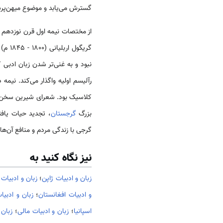
گسترش می‌یابد و موضوع میهن‌پرستی 
از مختصات نیمه اول قرن نوزدهم 
گریگول اربلیانی (1800 - 1845 م)، جریان داشته است. (1883 -)، نیکولوز باراتاشویلی (1817 -)رمانتیسم
نبود و به غنی‌تر شدن زبان ادبی 
رآلیسم اولیه واگذار می‌کند. نیم
کلاسیک بود. شعرای شیرین سخن و 
بزرگ
گرجستان
، تجدید حیات یافت
گرجی با زندگی مردم و منافع آن‌ها
نیز نگاه کنید به
زبان و ادبیات ژاپن
؛
زبان و ادبیات
و ادبیات افغانستان
؛
زبان و ادبیا
اسپانیا
؛
زبان و ادبیات مالی
؛
زبان