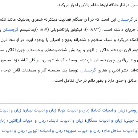
در آثار خلاقه آن‌ها مقام والایی احراز می‌کند.
در
گرجستان
گرجستان
با
کمک می‌کرد و سبک منظوم و شاعرانه بدیع و اصیلی را بوجود آورد. در اواسط قرن 
ه دوم قرن نوزدهم حاکی از ظهور و پیدایش شخصیت‌های برجسته‌ای چون آکاکی تسرتل
عالی‌قدری چون تیسیان تاپیدزه، یوسیف گریشاشویلی، ایراکلی آباشیدزه، سیمون 
ه‌اند. نشر ادبی و هنری
گرجستان
توسط یک سلسله آثار و مصنفات قابل توجه، غ
 علائق واحدی دارد و بطور دائم در حال تکامل است.
 روسی
؛
زبان و ادبیات کانادا
؛
زبان و ادبیات کوبا
؛
زبان و ادبیات لبنان
؛
زبان و ادبیا
ت چینی
؛
زبان و ادبیات سنگال
؛
زبان و ادبیات تایلند
؛
زبان و ادبیات آرژانتین
؛
زبا
 و ادبیات ساحل عاج
؛
زبان و ادبیات سوریه
؛
زبان و ادبیات اتیوپی
؛
زبان و ادبیات ز