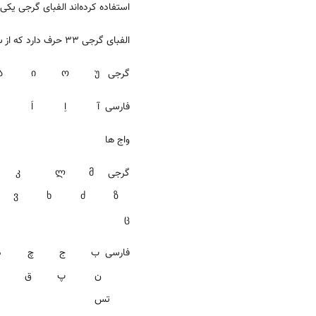
استفاده کرده‌اند الفبای گرجی یکی از
الفبای گرجی 33 حرف دارد که از سمت چپ به راست نوشته می‌‌شود و تلفظ 8 حرف آن مختص
گرجی ა ე ა ი ო უ
فارسی آ اِ اَ
واج ها
گرجی ლ მ
 ვ ხ ძ ზ
ც
فارسی ب ج 
ن پ ق ر 
تس