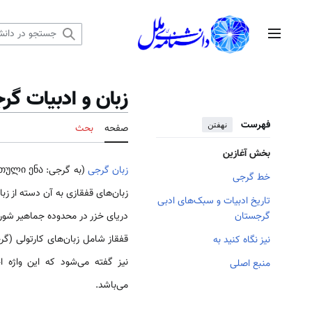
رش
ه
منوی اصلی
حتوا
زبان و ادبیات گر
فهرست
نهفتن
صفحه
بحث
بخش آغازین
زبان گرجی
خط گرجی
زبان‌های قفقازی به آن دسته از زب
تاریخ ادبیات و سبک‌های ادبی
دریای خزر در محدوده جماهیر شورو
گرجستان
قفقاز شامل زبان‌های کارتولی (گرج
نیز نگاه کنید به
نیز گفته می‌شود که این واژه اح
منبع اصلی
می‌باشد.