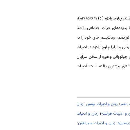
این است که در آ ن هنگام فعالیت مبتکرانه شعرای رمانتیک مانند الکساندر چاوچاوادزه (1746 تا1786م)،
 پدیده‌های حیات اجتماعی ناآشنا
نوزدهم، رمانتیسم جای خود را به
ی و ایلیا چاوچاوادزه در ادبیات
چیکووانی و غیره از سخن سرایان
نای بیشتری یافته است. ادبیات
ت مصر
؛
زبان و ادبیات تونس
؛
زبان
ن و ادبیات فرانسه
؛
زبان و ادبیات
یمبابوه
؛
زبان و ادبیات سیرالئون
؛