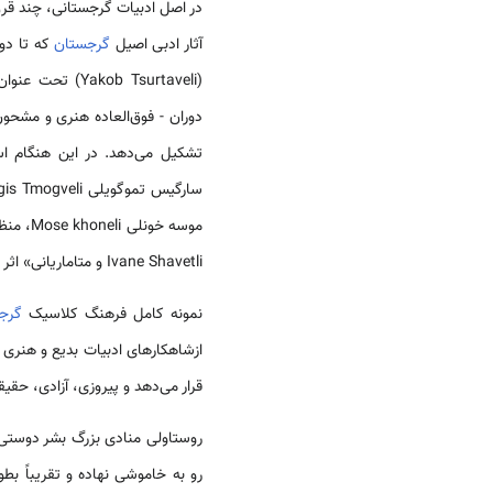
در اصل ادبیات گرجستانی، چند قرن
آثار ادبی اصیل
گرجستان
که تا دور
دوران - فوق‌العاده هنری و مشحون از ایده 
تشکیل می‌دهد. در این هنگام ا
موسه خو
Ivane Shavetli و متاماریانی» اثر چاخروخادزه Chakhrukhadze بوجود آمدند.
نمونه کامل فرهنگ کلاسیک
گرج
ازشاهکارهای ادبیات بدیع و هنری
قرار می‌دهد و پیروزی، آزادی، حقی