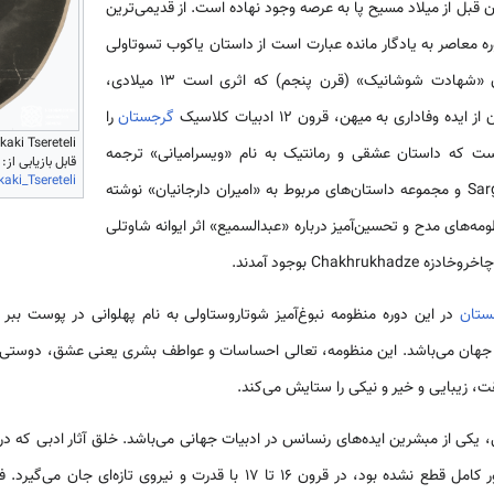
 قبل از میلاد مسیح پا به عرصه وجود نهاده است. از قدیمی‌ترین
ه معاصر به یادگار مانده عبارت است از داستان یاکوب تسوتاولی
(Yakob Tsurtaveli) تحت عنوان «شهادت شوشانیک» (قرن پنجم) که اثری است 13 میلادی،
وفاداری به میهن، قرون 12 ادبیات کلاسیک
گرجستان
را
ست که داستان عشقی و رمانتیک به نام «ویسرامیانی» ترجمه
قابل بازیابی از:
kaki_Tsereteli
سارگیس تموگویلی Sargis Tmogveli و مجموعه داستان‌های مربوط به «امیران دارجانیان» نوشته
نلی Mose khoneli، منظومه‌های مدح و تحسین‌آمیز درباره «عبدالسمیع» اثر ایوانه شاوتلی
ستان
در این دوره منظومه نبوغ‌آمیز شوتاروستاولی به نام پهلوانی در پوست بب
 جهان می‌باشد. این منظومه، تعالی احساسات و عواطف بشری یعنی عشق، دوستی، 
قت، زیبایی و خیر و نیکی را ستایش می‌کند.
رو به خاموشی نهاده و تقریباً بطور کامل قطع نشده بود، در قرون 16 تا 17 با قد