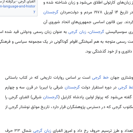
الفبای گرجی - برگرفته از سایت kvetch - قابل با
 زبان‌های کارتولی اطلاق می‌شود و زبان شناخته شده و
n-language-and-histor
y
1978 مردم و دولت‌مردان
گرجستان
 کردند. بین قانون اساسی جمهوری‌های اتحاد شوروی آن
وری سوسیالیستی
گرجستان
،
زبان گرجی
به عنوان زبان رسمی ودولتی قید شده اس
ت رسمی متوجه به هم آمیختگی اقوام گوناگونی در یک مجموعه سیاسی و فرهنگی و
ا دلاوری و از خود گذشتگی بود.
نوشتاری جهان
خط گرجی
است بر اساس روایات تاریخی که در کتاب باستانی
ط گرجی
در دوره استقرار دولت
گرجستان
شرقی یا ایبریا در قرن سه و چهارم
فته می‌شود که پرنواز اولین پادشاه کارتیل (
گرجستان
شرقی) الفبای گرجی را
ر مکتوب گرجی که در دسترس پژوهشگران قرار دارد، تاریخ موثق نوشتار گرجی از
زبان گرجی
شمال 33 حرف