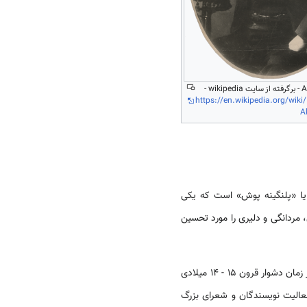
Akaki Tsereteli - برگرفته از سایت wikipedia -
https://en.wikipedia.org/wiki/
A
ر یا «پلنگینه پوش» است که یکی
مردانگی و دلیری را مورد تحسین
روستاولی منادی بزرگ بشر دوستی، یکی از مبشرین ایده‌های رنسانس در ادبیات جهانی می‌باشد. خلق آثار ادبی که در زمان دشوار قرون 15 - 14 میلادی
رت و نیروی تازه‌ای جان می‌گیرد. فعالیت نویسندگان و شعرای بزرگ