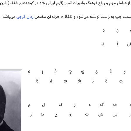
 عوامل مهم و رواج فرهنگ وادبیات آسی (قوم ایرانی نژاد در کوهه‌های قفقاز) قرن 19 بود.
زبان گرجی
می‌‌باشد.
 ای اُ او
ბ ჯ ჩ დ ფ გ ჰ ჟ კ 
ნ პ ღ რ ს შ თ
چ د ف گ ه ژ ک ل م
س ش ت و خ دز ز