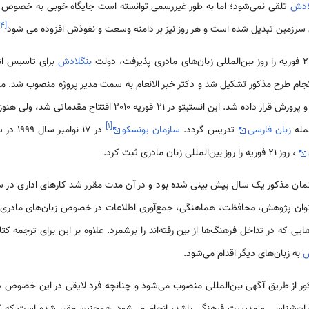
ادش
تلقی نمی‌شود؛ اما به طور غیررسمی توانسته است جایگاه خوبی به خصوص د
۴
[
این سرزمین تبدیل شده است و هر روز نیز بر دامنه وسعت و نفوذش افزوده می شود
بنگلادش
برای تاسیس انس
 21 نفره‌ای برای انجام طرح مذکور تشکیل شد و دکتر خبر الانعام به سمت مدیر پروژه منصوب ش
همان سال در اختیار وزارت آموزش و پرورش قرار داده شد. این انستیتو در
]
۱
[
زبان فارسی
تدریس گردد.
سازمان یونسکو
در 17 نوامبر سال 1999 در سی امین جلسه خود در
، روز 21 فوریه را روز بین‌المللی زبان مادری ثبت کرد.
 مذکور یک سال پیش بینی شده بود و در آن مدت مقرر شد کارهای اداری در ساخ
توان پژوهش، محافظت، هماهنگی، جمع‌آوری اطلاعات در خصوص زبان‌های مادری دنیا،
یی که در تداخل فرهنگ‌ها از بین رفته‌اند را برشمرد. علاوه بر این برای ترجمه کت
ش
به زبان‌های دیگر اقدام می‌شود.
کور از طریق آگهی بین‌المللی منصوب می‌شود و چنانچه فرد لایقی در این خصوص دا
ناسی و مدیریت فرهنگی باشد، انجام می‌شود. همچنین مقرر شده است که کلیه