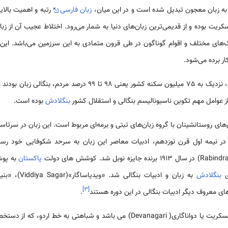
، به زبان معجون تبدیل شده است و در این میان،
زبان فارسی
رتبه و اهمیت بالایی
کریت بوده و از قدیمی‌ترین زبان‌های دنیا به شمار می‌رود. اختلاط عجیب آن از ز
نگ‌های مختلف و اقوام گوناگون در طی قرون متمادی به این سرزمین می‌باشد. این 
ر برده می‌شود.
از هند، نزدیک به 75 میلیون سکنه کشور یعنی 98 تا 99 درص
 از عوامل مهم تکوین ناسیونالیسم بنگالی و استقلال کشور
بنگلادش
بوده است.
ای روستانشینان با گروه زبان‌های تبتی و برمه‌ای مربوط است. این زبان در سرتاسر
در نیمه اول قرن نوزدهم، ادبیات معاصر این زبان به سرحد شکوفایی خود رسی
پاکستان
به پوشا
بنگلادش
]
۳
[
ی معروف دیگر ادبیات بنگالی در این دوره هستند
.
خط بنگالی نیز اصلاح شده خط سنسکریت یا دواناگاری( Devanagari) می باشد و شباهتی