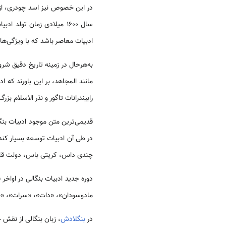
در این خصوص نیز اسد چودری، ا
سال 1600 میلادی زمان تولد ادبیات
ادبیات معاصر باشد که با ویژگی‌ه
به‌هرحال در زمینه تاریخ دقیق شر
مانند المجاهد، بر این باورند که 
رابیندرانات تاگور و نذر الاسلام ب
قدیمی‌ترین متن موجود ادبیات بنگا
چندی داس، کریتی باس، دولت قاض
دوره جدید ادبیات بنگالی در اواخر قرن نوزدهم شروع ش
مادوسودان»، «دات»، «سرات»، «چا
در
بنگلادش