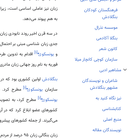
تغییر وضعیت زیربخش‌های مراکز و انجمن های ادبی
زبان نیز عاملی اساسی است، زیرا
فرهنگستان کودکان
بنگلادش
به هم پیوند می‌دهد.
موسسه نذرال
در سه قرن اخیر روند نابودی زبا
بنگلا آکادمی
جدی زبان شناسی مبنی بر احتمال نابودی 40 درصد زبان ها 
کانون شعر
]
۱
[
و
یونسکو
سازمان کوچی کانچار میلا
فوریه به نام روز جهانی زبان مادر
مشاهیر ادبی
تغییر وضعیت زیربخش‌های مشاهیر ادبی
بنگلادش
شاعران و نویسندگان
مشهور بنگلادش
]
۱
[
سازمان
یونسکو
مطرح کرد. ط
نیز نگاه کنید به
]
۱
[
یونسکو
مطرح کرد، به تصویب 
کتابشناسی
منبع اصلی
می‌گیرند. از جمله کشورهای پیشرو
نویسندگان مقاله
زبان بنگالی زبان 95 درصد از مردم