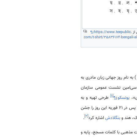
 از
https://www.teepublic.
com/t-shirt/35836174-bengali-al
امبر سال 1999 پیشنهاد رسمی خود را مبنی بر نامگذاری روز 21 فوریه ( 3 اسفند ) به نام روز جهانی زبان مادری به
 سی‌امین نشست عمومی سازمان
]
۱
[
ی»،
یونسکو
طرحی تهیه و به
کشورهای عضو ابلاغ کرد که در آن برنامه‌های متنوعی برای مردم جهان تدارک دیده شده بود. کشورهای جهان از آن پس در 21 فوریه این روز را جشن
]
۲
[
ک، هند و
بنگلادش
اشاره کرد
.
 مذهبی با کلمات مسجع، پایه و