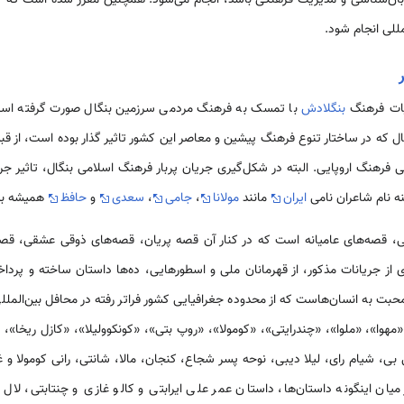
مللی انجام شود.
یات فرهنگ
بنگلادش
با تمسک به فرهنگ مردمی سرزمین بنگال صورت گرفته است
ل که در ساختار تنوع فرهنگ پیشین و معاصر این کشور تاثیر گذار بوده است، از 
 فرهنگ اروپایی. البته در شکل‌گیری جریان پربار فرهنگ اسلامی بنگال، تاثیر ج
ینه نام شاعران نامی
ایران
مانند
مولانا
،
جامی
،
سعدی
و
حافظ
همیشه به 
الی، قصه‌های عامیانه است که در کنار آن قصه پریان، قصه‌های ذوقی عشقی، ق
ذیری از جریانات مذکور، از قهرمانان ملی و اسطورهایی، ده‌ها داستان ساخته و پرد
به انسان‌هاست که از محدوده جغرافیایی کشور فراتر رفته در محافل بین‌المللی نیز
ا»، «ملوا»، «چندرایتی»، «کومولا»، «روپ بتی»، «کونکوولیلا»، «کازل ریخا»، و«د
 بی بی، شیام رای، لیلا دیبی، نوحه پسر شجاع، کنجان، مالا، شانتی، رانی کومولا و
ن اینگونه داستان‌ها، داستان عمر علی ایرابتی و کالو غازی و چنتابتی، لال میا