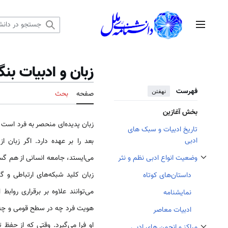
رش
ه
منوی اصلی
حتوا
زبان و ادبیات بن
فهرست
نهفتن
صفحه
بحث
بخش آغازین
زبان پدیده‌ای منحصر به فرد است ک
تاریخ ادبیات و سبک های
ادبی
بعد را بر عهده دارد. اگر زبان 
می‌ایستد، جامعه انسانی از هم گ
وضعیت انواع ادبی نظم و نثر
تغییر وضعیت زیربخش‌های وضعیت انواع ادبی نظم و نثر
زبان کلید شبکه‌های ارتباطی و گ
داستان‌های کوتاه
می‌توانند علاوه بر برقراری روا
نمایشنامه
هویت فرد چه در سطح قومی و چه د
ادبیات معاصر
او فرا می‌گیرد. وقتی که از حفظ
مراکز و انجمن های ادبی