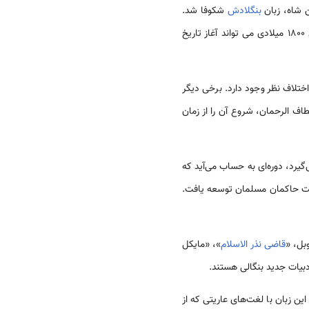
 شاه، زبان
بنگلادش
شکوفا شد.
می‌باشد. دوره معاصر به دوره حضور انگلیسی‌ها اتلاق می‌شود و سال 1800 میلادی می تواند آغاز تاریخ
تلاف نظر وجود دارد. برخی دیگر
ف الرحمان، شروع آن را از زمان
گیرد، دوره‌ای به حساب می‌آید که
180م) ادبیات به طور چشمگیری با حکومت حاکمان مسلمان توسعه یافت.
قاضی نذر الاسلام
»، «مایکل
بیات جدید بنگالی هستند.
ه این زبان تکلم می‌کنند. این زبان با لغت‌های عاریتی که از