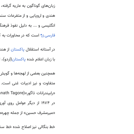
زبان‌های گوناگون به عاریه گرفته
هندی و اروپایی و از متفرعات سنس
انگلیسی و ... به دلیل نفوذ فره
فارسی
است که در محاورات به کا
در آستانه استقلال
پاکستان
با زبان اعلام شده
پاکستان
(اردو)،
همچنین بعضی از لهجه‌ها و گویش‌ه
متفاوت و نیز ادبیات غنی است. 
«رابیندرانات تاگور»(Rabindranath Tagore) در سال 1913 برنده جایزه نوبل شد. کوشش های دولت
در 1974 از دیگر عوامل روی آوری
«میرمشرف حسین» از جمله چهره‌ها