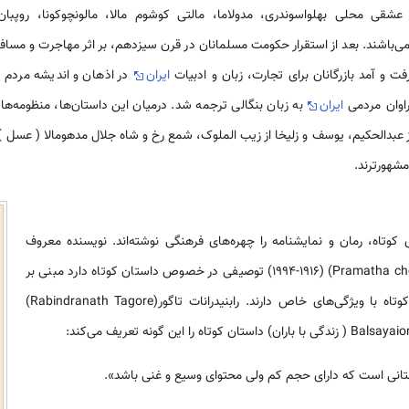
 عشقی محلی بهلواسوندری، مدولاما، مالتی کوشوم مالا، مالونچوکونا، روپبان
 می‌باشند. بعد از استقرار حکومت مسلمانان در قرن سیزدهم، بر اثر مهاجرت و مساف
رفت و آمد بازرگانان برای تجارت، زبان و ادبیات
ایران
در اذهان و اندیشه مردم ا
راوان مردمی
ایران
به زبان بنگالی ترجمه شد. درمیان این داستان‌ها، منظومه‌ه
 عبدالحکیم، یوسف و زلیخا از زیب الملوک، شمع رخ و شاه جلال مدهومالا ( عسل ) ا
مشهورترند.
 کوتاه، رمان و نمایشنامه را چهره‌های فرهنگی نوشته‌اند. نویسنده معروف
بنگالی، پراماتاچودوری (Pramatha chowdhury) (1994-1916) توصیفی در خصوص داستان کوتاه دارد مبنی بر
این که داستان‌های کوتاه متنی کوتاه با ویژگی‌های خاص دارند. رابنیدرانات تاگور(Rabindranath Tagore)
تانی است که دارای حجم کم ولی محتوای وسیع و غنی باشد».