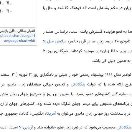
 زبان در حکم رشته‌ای است که فرهنگ گذشته و حال را
الفبای بنگالی ، قابل بازیابی
ن‌ها به نحو فزاینده گسترش یافته است. براساس هشدار
phabet-chart-bengali-l
anguage-chart-whit
در قرن حاضر،
سازمان ملل
اقدام به تدوین طرحی برای حفظ زبان‌های موجود کرده‌اند. نام‌گذاری روز 21
ی به همین دلیل کی باشد.
اولین کشوری بود که در نو
رح ارائه شده را که دولت
بنگلادش
و انجمن جهانی طرفداران زبان مادری در
نمایندگان کشورهای عضو رسید. با تعیین این روز با نام«روز جهانی زبان مادر
 در پاسداشت روز جهانی زبان مادری می‌توان به
آمریکا
، انگلیس، کانادا، جمهوری چ
بنگلادش
محسوب می‌شود که در زمره زبان‌های خانواده هند و
آریایی
است. ادبیات