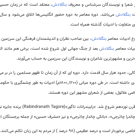
ز شعرا و نویسندگان سرشناس و معروف
بنگلادش
، معتقد است که در زمان حسین
بنگلادش
ای متفاوت با ادبیات گذشته همراه است.
وع ادبیات معاصر
بنگلادش
، بین صاحب نظران و اندیشمندان فرهنگی این سرزمین اخ
ادبیات معاصر
بنگلادش
بعد از جنگ جهانی اول شروع شده است، برخی هم مانند الطا
زرگ‌ترین و مشهورترین شاعران و نویسندگان این سرزمین به حساب می‌آورند.
لی، حدود هزار سال قدمت دارد. دوره ای که از آن زمان تا ظهور مسلمین را در بر می‌
در طی آن ادبیات توسعه بسیار کندی داشته است. در طی دوره میانی (1200_0
ی علائول، بعضی از شعرای مشهور این دوره هستند.
د. «رابیندرانات تاگور»(Rabindranath Tagore) برنده جایزه نوبل، «
ندرا چاترجی»، «بانکی چاندار چاترجی» و نیز «مشرف حسین» از جمله برجستگان اد
، زبان بنگالی از نقش خاصی برخوردار است و درصد عظیمی (98 درصد ) از مردم ب