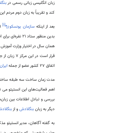
زبان انگلیسی زبانی رسمی در
بنگل
کند و تقریباً به زبان دوم مردم 
]
۱
[
بعد از اینکه
سازمان یونسکو
21 فوریه را روز بین‌المللی زبان‌های مادری پذیرفت، دولت
بدین منظور ستاد
قرار است در این مرکز 7 زبان از جمله
اتفاق 27 کشور عضو از جمله
ایران
مدت زمان ساخت سه طبقه ساختمان
اهم فعالیت‌های این انستیتو می 
بررسی و تبادل اطلاعات بین زبان‌ها
دیگر به زبان
بنگلادش
و از
بنگلاد
به گفته آگاهان، مدیر انستیتو مذ
جذب شخصیتی که متخصص در زبان‌ش