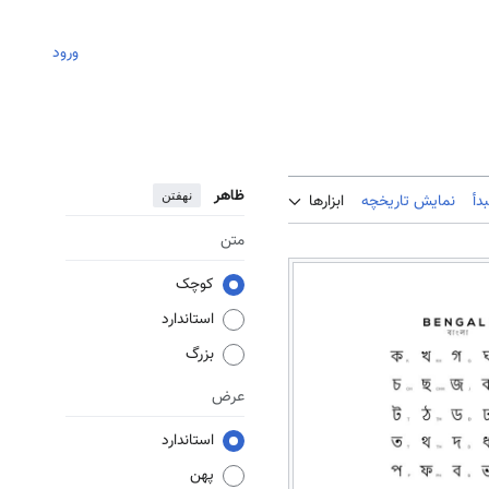
ورود
ظاهر
نهفتن
دأ
نمایش تاریخچه
ابزارها
متن
کوچک
استاندارد
بزرگ
عرض
استاندارد
پهن