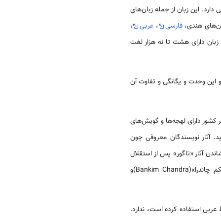
 دارد. این زبان از جمله زبان‌های
بان‌های هندی،
فارسی
،
عربی
،
زبان دارای هشت تا نه هزار لغت
د مردم، بنگالی زبان بودند و این وحدت و یگانگی و تفاوت آن
 کشور دارای لهجه‌ها و گویش‌های
د. آثار نویسندگان معروفی چون
ندن آثار «تاگور» پس از استقلال
به زبان و ادبیات بنگالی شد. «ویدیاساگار»(Viddiya Sagar)، «بنیکم چاندرا»(Bankim Chandra)و
 به خط اردو، که از دستخط عربی استفاده کرده است، ندارد.