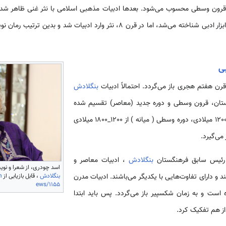
رون وسطی محسوب می‌شود. بعدها ادبیات مذهبی اسلامی با نثر غنی ظاهر شد.
ادبیات بنگالی، سرودن شعر فقط ابزار ادبی شناخته می‌شد، اما در قرن 8، نثر وارد 
بی
رن هفتم هجری باز می‌گردد. احتمالاً ادبیات
بنگلادش
ستان، قرون وسطی و دوره جدید (معاصر) تقسیم شده
است. تقریباً دوره باستان از 650_1200 میلادی، دوره وسطی ( میانه ) از 1200_1800 میلادی
د رئیس سابق فرهنگستان
بنگلادش
، ادبیات معاصر و
اسد چودری، از شعرا و ن
بنگلادش
، قابل بازیابی از
n
و دارای تفاوت‌هایی با یکدیگر می‌باشند. ادبیات مدرن
ews/1155
است و به زمان شکسپیر باز می‌گردد. پس باید ابتدا
ز هم تفکیک کرد.