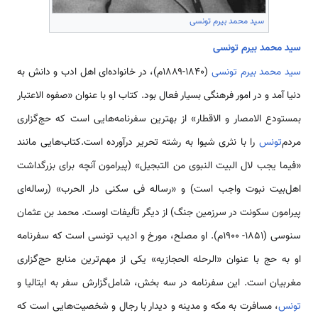
سید محمد بیرم تونسی
سید محمد بیرم تونسی
سید محمد بیرم تونسی
(۱۸۴۰-۱۸۸۹م)، در خانواده‌ای اهل ادب و دانش به
دنیا آمد و در امور فرهنگی بسیار فعال بود. کتاب او با عنوان «صفوه الاعتبار
بمستودع الامصار و الاقطار» از بهترین سفرنامه‌هایی است که حج‌گزاری
مردم‌
تونس
را با نثری شیوا به رشته تحریر درآورده است.کتاب‌هایی مانند
«فیما یجب لال البیت النبوی من التبجیل» (پیرامون آنچه برای بزرگداشت
اهل‌بیت نبوت واجب است) و «رساله فی سکنی دار الحرب» (رساله‌ای
پیرامون سکونت در سرزمین جنگ) از دیگر تألیفات اوست. محمد بن عثمان
سنوسی (۱۸۵۱- ۱۹۰۰م). او مصلح، مورخ و ادیب تونسی است که سفرنامه
او به حج با عنوان «الرحله الحجازیه» یکی از مهم‌ترین منابع حج‌گزاری
مغربیان است. این سفرنامه در سه بخش، شامل‌گزارش سفر به ایتالیا و
تونس
، مسافرت به مکه و مدینه و دیدار با رجال و شخصیت‌هایی است که