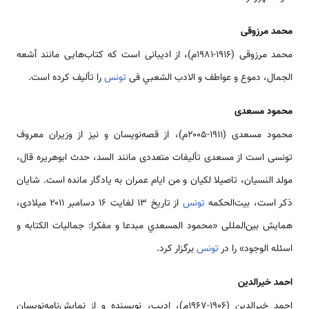
محمد مرزوقی
محمد مرزوقی (۱۹۱۶-۱۹۸۱م)، از ادیبانی است که کتاب‌هایی مانند أشعه
الجمال، دموع و عواطف و الادب الشعبي فی
تونس
را تألیف کرده است.
محمود مسعدی
محمود مسعدی (۱۹۱۱-۲۰۰۵م)، از قصه‌نویسان و نیز از وزیران معروف
تونسی است از مسعدی تألیفات متعددی مانند السد، حدث ابوهریره قال،
مولد النسیان، تاصیلا لکیان و من ایام عمران به یادگار مانده است. شایان
ذکر است، بیت‌الحکمه
تونس
از تاریخ ۱۳ لغایت ۱۶ دسامبر ۲۰۱۱ میلادی،
همایش بین‌المللی «محمود المسعدي مبدعا و مفکرا: جمالیات الکتابه و
اسئله الوجود» را در
تونس
برگزار کرد.
احمد خیرالدین
احمد خیرالدین (۱۹۰۶-۱۹۶۷م)، ادیب، نویسنده و از نمایش‌نامه‌نویسان