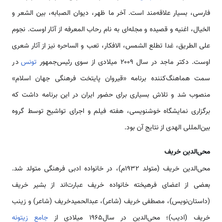
فارسی، بسیار علاقه‌مند است. آخر ما ظهر، دیوان الصبابه، بین الشعر و
الخیال، اغنیه و قصیده و مجله‌ای به نام رحاب المعرفه از آثار اوست. نجوم
علی الطریق، غدا تطلع الشمس، الافکار، تعب و الساحره نیز از آثار شعری
اوست. دکتر ماجد در سال ۲۰۰۹ میلادی از سوی رئیس‌جمهور
تونس
در
سمت هماهنگ‌کننده برنامه «قیروان پایتخت فرهنگی جهان اسلام»
منصوب شد و تلاش بسیاری برای حضور ایران در این برنامه داشت که
برگزاری نمایشگاه خوشنویسی، هفته فیلم و اجرای تواشیح توسط گروه
بین‌المللی الهدی از نتایج آن بود.
محی‌الدین خریف
محی‌الدین خریف (متولد ۱۹۳۲م)، در خانواده ادبی فرهنگی متولد شد.
بعضی از اعضای فرهیخته خانواده خریف عبارت‌اند از بشیر خریف
(داستان‌نویس)، مصطفی خریف (شاعر)، عبدالحمیدخریف (شاعر) و زینب
خریف (ادیب)؛ محی‌الدین در سال۱۹۶۵ میلادی از
جامع زیتونه