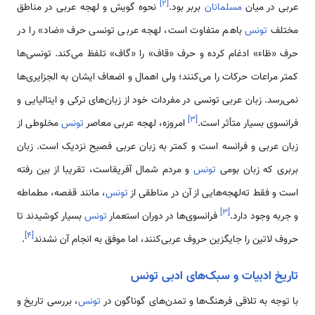
]
۲
[
عربی در میان
مسلمانان
بربر بود.
نحوه گویش و لهجه عربی در مناطق
مختلف
تونس
باهم متفاوت است، لهجه عربی تونسی حرف «ضاد» را در
حرف «ظاء» ادغام کرده و حرف «قاف» را «گاف» تلفظ می‌کند. تونسی‌ها
کمتر مراعات حرکات را می‌کنند؛ ولی اهمال و اضعاف ایشان به الجزایری‌ها
نمی‌رسد. زبان عربی تونسی در مفردات خود از زبان‌های ترکی و ایتالیایی و
]
۳
[
فرانسوی بسیار متأثر است.
امروزه، لهجه عربی معاصر
تونس
مخلوطی از
زبان عربی و فرانسه است و کمتر به زبان عربی فصیح نزدیک است. زبان
بربری که زبان بومی
تونس
و مردم شمال آفریقاست، تقریبا از بین رفته
است و فقط ته‌لهجه‌هایی از آن در مناطقی از
تونس
، مانند قفصه، مطماطه
]
۳
[
و جربه وجود دارد.
فرانسوی‌ها در دوران استعمار
تونس
بسیار کوشیدند تا
]
۴
[
حروف لاتین را جایگزین حروف عربی‌کنند، اما موفق به انجام آن نشدند
.
تاریخ ادبیات و سبک‌های ادبی تونس
با توجه به تلاقی فرهنگ‌ها و تمدن‌های گوناگون در
تونس
، بررسی تاریخ و