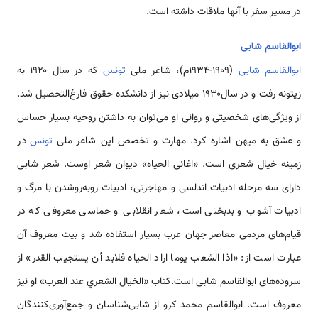
در مسیر سفر با آنها ملاقات داشته است.
ابوالقاسم شابی
ابوالقاسم شابی
(۱۹۰۹-۱۹۳۴م)، شاعر ملی
تونس
که در سال ۱۹۲۰ به
زیتونه رفت و در سال۱۹۳۰ میلادی نیز از دانشکده حقوق فارغ‌التحصیل شد.
از ویژگی‌های شخصیتی و روانی او می‌توان به داشتن روحیه بسیار حساس
و عشق به میهن اشاره کرد. مهارت و تخصص این شاعر ملی
تونس
در
زمینه خیال شعری است. «اغانی الحیاه» دیوان شعر اوست. شعر شابی
دارای سه مرحله ادبیات اندلسی و مهاجرتی، ادبیات روبه‌روشدن با مرگ و
ادبیات آشوب و بدبختی است، شعر انقلابی و حماسی معروفی که در
قیام‌های مردمی معاصر جهان عرب بسیار استفاده شد و بیت معروف آن
عبارت است از: «اذا الشعب یوما اراد الحیاه فلابد أن یستجیب القدر» از
سروده‌های ابوالقاسم شابی است.کتاب «الخیال الشعري عند العرب» او نیز
معروف است. ابوالقاسم محمد کرو از شابی‌شناسان و جمع‌آوری‌کنندگان