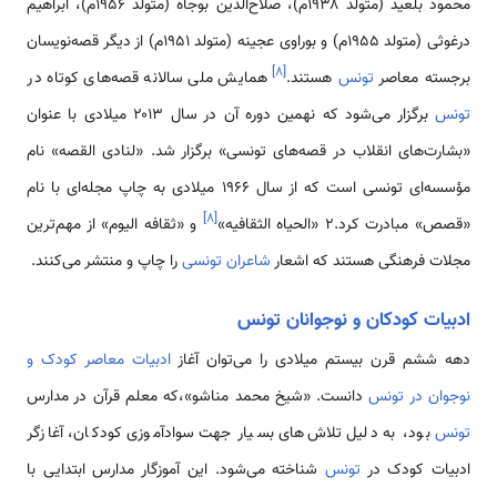
محمود بلعید (متولد ۱۹۳۸م)، صلاح‌الدین بوجاه (متولد ۱۹۵۶م)، ابراهیم
درغوثی (متولد ۱۹۵۵م) و بوراوی عجینه (متولد ۱۹۵۱م) از دیگر قصه‌نویسان
]
۸
[
برجسته معاصر
تونس
هستند.
همایش ملی سالانه قصه‌های کوتاه در
تونس
برگزار می‌شود که نهمین دوره آن در سال ۲۰۱۳ میلادی با عنوان
«بشارت‌های انقلاب در قصه‌های تونسی» برگزار شد. «لنادی القصه» نام
مؤسسه‌ای تونسی است که از سال ۱۹۶۶ میلادی به چاپ مجله‌ای با نام
]
۸
[
«قصص» مبادرت کرد.۲ «الحیاه الثقافیه»
و «ثقافه الیوم» از مهم‌ترین
مجلات فرهنگی هستند که اشعار
شاعران تونسی
را چاپ و منتشر می‌کنند.
ادبیات کودکان و نوجوانان تونس
دهه ششم قرن بیستم میلادی را می‌توان آغاز
ادبیات معاصر کودک و
نوجوان در تونس
دانست. «شیخ محمد مناشو»،که معلم قرآن در مدارس
تونس
بود، به دلیل تلاش‌های بسیار جهت سوادآموزی کودکان، آغازگر
ادبیات کودک در
تونس
شناخته می‌شود. این آموزگار مدارس ابتدایی با