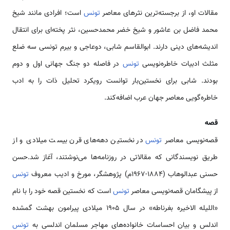
مقالات او، از برجسته‌ترین نثرهای معاصر
تونس
است؛ افرادی مانند شیخ
محمد فاضل بن عاشور و شیخ خضر محمدحسین، نثر پخته‌ای برای انتقال
اندیشه‌های دینی دارند. ابوالقاسم شابی، دوعاجی و بیرم تونسی سه ضلع
مثلث ادبیات خاطره‌نویسی
تونس
در فاصله دو جنگ جهانی اول و دوم
بودند. شابی برای نخستین‌بار توانست رویکرد تحلیل ذات را به ادب
خاطره‌گویی معاصر جهان عرب اضافه‌کند.
قصه
قصه‌نویسی معاصر
تونس
در نخستین دهه‌های قرن بیست میلادی و از
طریق نویسندگانی که مقالاتی در روزنامه‌ها می‌نوشتند، آغاز شد.حسن
حسنی عبدالوهاب (۱۸۸۴-۱۹۶۷م) پژوهشگر، مورخ و ادیب معروف
تونس
از پیشگامان قصه‌نویسی معاصر
تونس
است که نخستین قصه خود را با نام
«اللیله الاخیره بغرناطه» در سال ۱۹۰۵ میلادی پیرامون بهشت گمشده
اندلس و بیان احساسات خانواده‌های مهاجر مسلمان اندلسی به
تونس