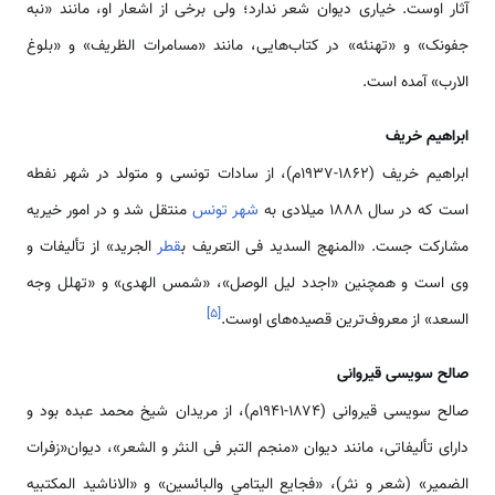
آثار اوست. خیاری دیوان شعر ندارد؛ ولی برخی از اشعار او، مانند «نبه
جفونک» و «تهنئه» در کتاب‌هایی، مانند «مسامرات الظریف» و «بلوغ
الارب» آمده است.
ابراهیم خریف
ابراهیم خریف (۱۸۶۲-۱۹۳۷م)، از سادات تونسی و متولد در شهر نفطه
است که در سال ۱۸۸۸ میلادی به
شهر تونس
منتقل شد و در امور خیریه
مشارکت جست. «المنهج السدید فی التعریف ب
قطر
الجرید» از تألیفات و
وی است و همچنین «اجدد لیل الوصل»، «شمس الهدی» و «تهلل وجه
]
۵
[
السعد» از معروف‌ترین قصیده‌های اوست.
صالح سویسی قیروانی
صالح سویسی قیروانی (۱۸۷۴-۱۹۴۱م)، از مریدان شیخ محمد عبده بود و
دارای تألیفاتی، مانند دیوان «منجم التبر فی النثر و الشعر»، دیوان«زفرات
الضمیر» (شعر و نثر)، «فجایع الیتامي والبائسین» و «الاناشید المکتبیه