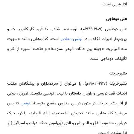
آثار شابی است.
علی دوعاجی
علی دوعاجی (۱۹۰۹-۱۹۴۹م)، نویسنده، شاعر، نقاش، کاریکاتوریست و
پرچم‌دار ادبیات فکاهی در
تونس معاصر
است. کتاب‌هایی مانند «سهرت
منه اللیالی»، «جوله بین حانات البحر المتوسط» و «تحت السور» از آثار و
تألیفات دوعاجی است.
بشیرخریف
بشیرخریف (۱۹۱۷-۱۹۸۳م)، را می‌توان از سردمداران و پیشگامان مکتب
ادبیات قصه‌نویسی و راویان داستان با لهجه تونسی دانست. امروزه، برخی
از آثار بشیر خریف در متون درسی مدارس مقطع متوسطه
تونس
تدریس
می‌شود.کتاب‌هایی مانند تجربتی القصصیه، لیله الوطیه، بللار، حبک
دربانی، مشموم الفل و المروض و الثور (پیرامون جنگ اعراب و اسرائیل) از
آثار مشهور اوست.