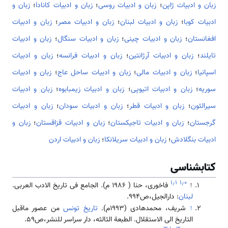
زبان و ادبیات ژاپن
؛
زبان و ادبیات روسی
؛
زبان و ادبیات کانادا
؛
زبان و
ادبیات کوبا
؛
زبان و ادبیات لبنان
؛
زبان و ادبیات مصر
؛
زبان و ادبیات
افغانستان
؛
زبان و ادبیات چینی
؛
زبان و ادبیات سنگال
؛
زبان و ادبیات
تایلند
؛
زبان و ادبیات آرژانتین
؛
زبان و ادبیات فرانسه
؛
زبان و ادبیات
اسپانیا
؛
زبان و ادبیات مالی
؛
زبان و ادبیات ساحل عاج
؛
زبان و ادبیات
سوریه
؛
زبان و ادبیات اتیوپی
؛
زبان و ادبیات زیمبابوه
؛
زبان و ادبیات
سیرالئون
؛
زبان و ادبیات قطر
؛
زبان و ادبیات سودان
؛
زبان و ادبیات
گرجستان
؛
زبان و ادبیات تاجیکستان
؛
زبان و ادبیات قزاقستان
؛
زبان و
ادبیات بنگلادش
؛
زبان و ادبیات سریلانکا
؛
زبان و ادبیات اردن
کتابشناسی
۱٫۱
۱٫۰
↑
فاخوری، حنا ( ۱۹۸۶ م). الجامع فی تاریخ الادب العربی.
لبنان
: دارالجیل،ص994.
↑
شریف، محمدهادی (۱۹۹۳م).
تاریخ تونس
من عصور ماقبل
التاریخ الی الاستقلال. الطبعة الثالثه، دار سراسر للنشر،ص59.