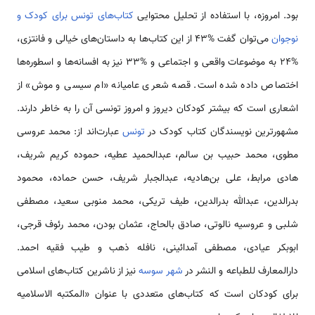
بود. امروزه، با استفاده از تحلیل محتوایی
کتاب‌های تونس برای کودک و
نوجوان
می‌توان گفت %۴۳ از این کتاب‌ها به داستان‌های خیالی و فانتزی،
%۲۴ به موضوعات واقعی و اجتماعی و %۳۳ نیز به افسانه‌ها و اسطوره‌ها
اختصاص داده شده است. قصه شعری عامیانه «ام سیسی و موش» از
اشعاری است که بیشتر کودکان دیروز و امروز تونسی آن را به خاطر دارند.
مشهورترین نویسندگان کتاب کودک در
تونس
عبارت‌اند از: محمد عروسی
مطوی، محمد حبیب بن سالم، عبدالحمید عطیه، حموده کریم شریف،
هادی مرابط، علی بن‌هادیه، عبدالجبار شریف، حسن حماده، محمود
بدرالدین، عبدالله بدرالدین، طیف تریکی، محمد منوبی سعید، مصطفی
شلبی و عروسیه نالوتی، صادق بالحاج، عثمان بودن، محمد رئوف قرجی،
ابوبکر عیادی، مصطفی آمدائینی، نافله ذهب و طیب فقیه احمد.
دارالمعارف للطباعه و النشر در
شهر سوسه
نیز از ناشرین کتاب‌های اسلامی
برای کودکان است که کتاب‌های متعددی با عنوان «المکتبه الاسلامیه