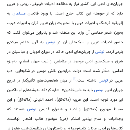
جریان‌های ادبی این کشور نیاز به مطالعه ادبیات فینیقی، رومی و عربی
دارد که از حوصله این کتاب خارج است. با ورود فاتحان
مسلمان
به
إفریقیه فرهنگ و ادبیات عربی با محوریت زبان عربی قرآن و ادبیات عرب،
به‌ویژه شعر حماسی آن وارد این منطقه شد و بنابراین می‌توان گفت که
حضور ادبیات عربی و سبک‌های آن در
تونس
به قرن هفتم میلادی
بازمی‌گردد.
تونس
از جریان‌های ادبی حاکم در دوران امویان و عباسیان در
شرق و سبک‌های ادبی موجود در مناطقی از غرب جهان اسلام، به‌ویژه
اندلس، متأثر شده است دولت مرابطین نقش مهمی در شکوفایی ادب
]
۱
[
عربی در
تونس
داشته است.
از میان شخصیت‌های تأثیرگذار در تاریخ
جریان ادبی
تونس
باید به «ابن‌خلدون» اشاره کردکه اندیشه‌های او تاکنون
نیز مورد توجه است. ابن عربیه (د۶۵۹ق)، احمد اللیانی (د۶۵۹ق) و ابن
سماط مهدوی (د۶۹۰ق) از ادباء و شعرای قدیمی
تونس
هستند که
وجدانیات و مدح پیامبر اسلام (ص) موضوع غالب اشعار آنهاست.
کتاب‌های ادبی مانند کلیله‌ودمنه و داستان‌های هزارویک‌شب هنوز در