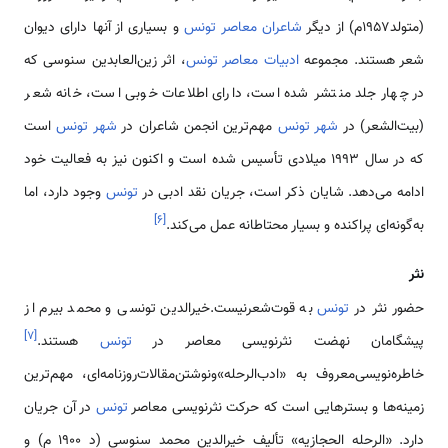
(متولد۱۹۵۷م) از دیگر
شاعران معاصر تونس
و بسیاری از آنها دارای دیوان
شعر هستند. مجموعه
ادبیات معاصر تونس
، اثر زین‌العابدین سنوسی که
در چهار جلد منتشر شده است، دارای اطلاعات خوبی است، خانه شعر
(بیت‌الشعر) در
شهر تونس
مهم‌ترین انجمن شاعران در
شهر تونس
است
که در سال ۱۹۹۳ میلادی تأسیس شده است و اکنون نیز به فعالیت خود
ادامه می‌دهد. شایان ذکر است، جریان نقد ادبی در
تونس
وجود دارد، اما
]
۶
[
به‌گونه‌ای پراکنده و بسیار محتاطانه عمل می‌کند.
نثر
حضور نثر در
تونس
به قوت‌شعرنیست.خیرالدین تونسی و محمد بیرم از
]
۷
[
پیشگامان نهضت نثرنویسی معاصر در
تونس
هستند.
خاطره‌نویسی‌معروف به «ادب‌الرحله»ونوشتن‌مقالات‌روزنامه‌ای، مهم‌ترین
زمینه‌ها و بسترهایی است که حرکت نثرنویسی معاصر
تونس
در آن جریان
دارد. «الرحله الحجازیه» تألیف خیرالدین محمد سنوسی (د ۱۹۰۰ م) و