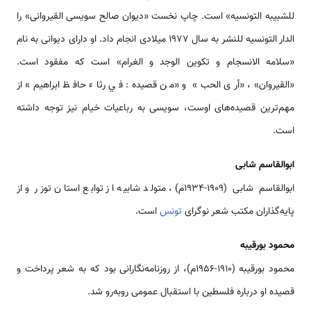
للشبیبه التونسیه» است. چاپ نخست «دیوان صالح سویسی القیروانی» را
الدار التونسیه للنشر به سال ۱۹۷۷ میلادی انجام داد. او دارای دیوانی به نام
«سلامه الانسجام و تکوین الوجد و الغرام» است که مفقود است.
«القیروان»، «أری الحب» و «من قصیده: في رثاء حافظ ابراهیم» از
مهم‌ترین قصیده‌های اوست، سویسی به رباعیات خیام نیز توجه داشته
است.
ابوالقاسم شابی
ابوالقاسم شابی (۱۹۰۹-۱۹۳۴م)، متولد شابیه از توابع استان توزر و از
پایه‌گذاران مکتب شعر نوگرای
تونس
است.
محمود بورقیبه
محمود بورقیبه (۱۹۱۰-۱۹۵۶م)، از روزنامه‌نگارانی بود که به شعر پرداخت و
قصیده او درباره فلسطین با استقبال عمومی روبه‌رو شد.