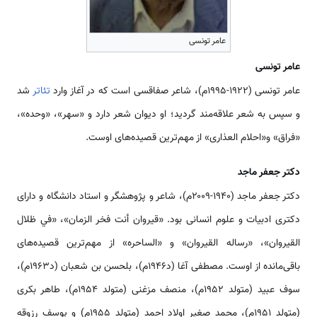
عامر تونسی
عامر تونسی
عامر تونسی (۱۹۲۲-۱۹۹۵م)، شاعر صفاقسی است که در آغاز وارد
تئاتر
شد
و سپس به شعر علاقه‌مند گردید؛ او دیوان شعر دارد و «سهر»، «وحده»،
«فراق» و«احلام العذاری» از مهم‌ترین قصیده‌های اوست.
دکتر جعفر ماجد
دکتر جعفر ماجد (۱۹۴۰-۲۰۰۹م)، شاعر و پژوهشگر و استاد دانشگاه و دارای
دکتری ادبیات و علوم انسانی بود. «قیروان أنت فخر الزمان»، «في ظلال
القیروان»، «رساله القیروان» و «الساحره» از مهم‌ترین قصیده‌های
باقی‌مانده از اوست. مصطفی آغا (د۱۹۴۶م)، بلحسن بن شعبان (د۱۹۶۳م)،
سوف عبید (متولد ۱۹۵۲م)، منصف مزغنی (متولد ۱۹۵۴م)، طاهر بکری
(متولد ۱۹۵۱م)، محمد صغیر اولاد احمد (متولد ۱۹۵۵م) و یوسف رزوقه