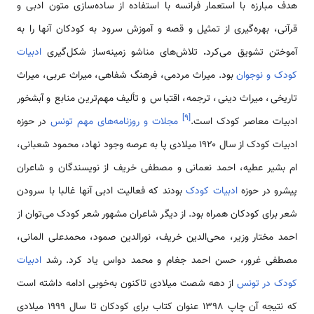
هدف مبارزه با استعمار فرانسه با استفاده از ساده‌سازی متون ادبی و
قرآنی، بهره‌گیری از تمثیل و قصه و آموزش سرود به کودکان آنها را به
آموختن تشویق می‌کرد
.
تلاش‌های مناشو زمینه‌ساز شکل‌گیری
ادبیات
کودک و نوجوان
بود. میراث مردمی، فرهنگ شفاهی، میراث عربی، میراث
تاریخی، میراث دینی، ترجمه، اقتباس و تألیف مهم‌ترین منابع و آبشخور
]
۹
[
ادبیات معاصر کودک است.
مجلات و روزنامه‌های مهم تونس
در حوزه
ادبیات کودک از سال ۱۹۲۰ میلادی پا به عرصه وجود نهاد، محمود شعبانی،
ام بشیر عطیه، احمد نعمانی و مصطفی خریف از نویسندگان و شاعران
پیشرو در حوزه
ادبیات کودک
بودند که فعالیت ادبی آنها غالبا با سرودن
شعر برای کودکان همراه بود. از دیگر شاعران مشهور شعر کودک می‌توان از
احمد مختار وزیر، محی‌الدین خریف، نورالدین صمود، محمدعلی المانی،
مصطفی غرور، حسن احمد جغام و محمد دواس یاد کرد. رشد
ادبیات
کودک در تونس
از دهه شصت میلادی تاکنون به‌خوبی ادامه داشته است
که نتیجه آن چاپ ۱۳۹۸ عنوان کتاب برای کودکان تا سال ۱۹۹۹ میلادی