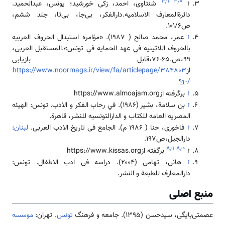
۳٫۱
۳٫۰
↑
شنتاوی، احمد، زکی خورشید؛ یونس، عبدالحمید.
دائرةالمعارف الاسلامیه.دارالفکر، بی‌جا، بی‌تا، جلد ششم،
ص101/6.
↑
عمر، محمد صالح ( 1987). «مؤامره استبدال الحروف العربیه
بالحروف اللاتینیه في عهد الحمایه في تونس».المستقبل العربی،
99،ص.65-76،قابل بازیابی
از
https://www.noormags.ir/view/fa/articlepage/384803
/-
↑
برگرفته ازhttps://www.almoajam.org
↑
بن سلامة، بشیر (۱۹۸۶). في رحاب الفکر و الادب. تونس: الهیئه
المصریه العامه للکتاب و الدارالتونسیه للنشر، قاهرة.
↑
فاخوری، حنا ( ۱۹۸۶ م). الجامع فی تاریخ الادب العربی.
لبنان
:
دارالجیل،ص197.
۸٫۱
۸٫۰
↑
برگفته ازhttps://www.kissas.org
↑
هانی، تهامی (۲۰۰۴). دراسه فی ادب الاطفال. تونس:
دارالمعارف للطبعة و النشر.
منبع اصلی
عصمتی‌بایگی، سیدحسن (1395). جامعه و فرهنگ
تونس
. تهران:
موسسه