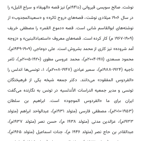
نوشت. صالح سویسی قیروانی (د۱۹۴۱م) نیز قصه «الهیفاء و سراج اللیل» را
در سال ۱۹۰۶ میلادی نوشت، قصه‌های «روح ثائره» و «سعیدالمجدوب» از
نوشته‌های ابوالقاسم شابی است. قصه «دموع القمر» را مصطفی خریف
(۱۹۰۹-۱۹۶۷ م) کار کرده است. قصه‌های معروف «استعبادالبنین» و «زوجه
آمد شروده» نیز کاری از محمد بشروش است. علی دوعاجی (۱۹۰۹-۱۹۴۹م)،
محمود مسعدی (۱۹۱۱-۲۰۰۴م)، محمد عروسی مطوی (۱۹۲۰-۲۰۰۵م)، ثامر
ناجیه (۱۹۲۴-۱۹۸۸م)، سمیر عیادی (۱۹۴۷-۲۰۰۸م)، ۱، تونسی‌ها اندلس را
«الفردوس المفقود» می‌دانند. دکتر جمعه شیخه یکی از فرهیختگان
تونسی و مدیر جمعیه الدراسات الأندلسیه در تونس به نگارنده می‌گفت
ایران برای ما «الفردوس الموجود» است. ابراهیم بن سلطان
(۱۹۵۳-۲۰۱۰م)، مصطفی فارسی (متولد ۱۹۳۱م)، عبدالواحد ابراهم (متولد
۱۹۳۳م)، عزالدین مدنی (متولد ۱۹۳۸ م)، حسن نصر (متولد ۱۹۳۷م)،
عبدالقادر بن حاج نصر (متولد ۱۹۴۶ م)، جنات اسماعیل (متولد ۱۹۶۵م)،