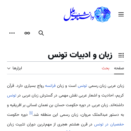
رش
ه
منوی اصلی
حتوا
جستجو
ظاهر
ابزارها
زبان و ادبیات تونس
تغییر وضعیت فهرست محتویات
صفحه
بحث
ابزارها
زبان عربی زبان رسمی
تونس
است و زبان
فرانسه
رواج بسیاری دارد. قرآن
کریم، احادیث و اشعار عربی نقش مهمی در گسترش زبان عربی در
تونس
داشته‌اند. زبان عربی در دوره حکومت حسان بن نعمان غسانی بر افریقیه و
]
۱
[
به دستور عبدالملک مروان، زبان رسمی این منطقه شد.
دوره حکومت
حفصیان در تونس
در قرن هشتم هجری از مهم‌ترین دوران تثبیت زبان