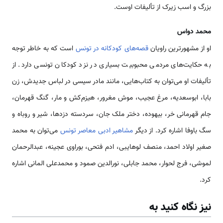
بزرگ و اسب زیرک از تألیفات اوست.
محمد دواس
او از مشهورترین راویان
قصه‌های کودکانه در تونس
است که به خاطر توجه
به حکایت‌های مردمی محبوبیت بسیاری در نزد کودکان تونسی دارد. از
تألیفات او می‌توان به کتاب‌هایی، مانند مادر سیسی در لباس جدیدش، زن
بابا، ابوسعدیه، مرغ عجیب، موش مغرور، هیزم‌کش و مار، گنگ قهرمان،
جام قهرمانی خر، بیهوده، دختر ملک جان، سردسته دزدها، شیر و روباه و
سگ باوفا اشاره کرد. از دیگر
مشاهیر ادبی معاصر تونس
می‌توان به محمد
صغیر اولاد احمد، منصف لوهایبی، ادم فتحی، بوراوی عجینه، عبدالرحمان
لموشی، فرج لحوار، محمد جابلی، نورالدین صمود و محمدعلی المانی اشاره
کرد.
نیز نگاه کنید به