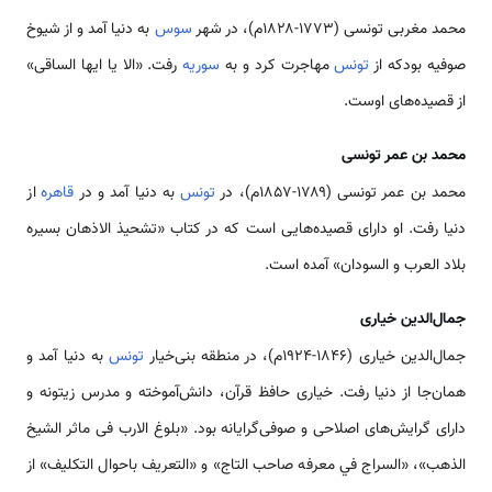
محمد مغربی تونسی (۱۷۷۳-۱۸۲۸م)، در شهر
سوس
به دنیا آمد و از شیوخ
صوفیه بودکه از
تونس
مهاجرت کرد و به
سوریه
رفت. «الا یا ایها الساقی»
از قصیده‌های اوست.
محمد بن عمر تونسی
محمد بن عمر تونسی (۱۷۸۹-۱۸۵۷م)، در
تونس
به دنیا آمد و در
قاهره
از
دنیا رفت. او دارای قصیده‌هایی است که در کتاب «تشحیذ الاذهان بسیره
بلاد العرب و السودان» آمده است.
جمال‌الدین خیاری
جمال‌الدین خیاری (۱۸۴۶-۱۹۲۴م)، در منطقه بنی‌خیار
تونس
به دنیا آمد و
همان‌جا از دنیا رفت. خیاری حافظ قرآن، دانش‌آموخته و مدرس زیتونه و
دارای گرایش‌های اصلاحی و صوفی‌گرایانه بود. «بلوغ الارب فی ماثر الشیخ
الذهب»، «السراج في معرفه صاحب التاج» و «التعریف باحوال التکلیف» از