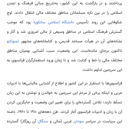
پرداختند و در بازگشت به این کشور، به‌تدریج مبانی فرهنگ و تمدن
اسلامی‌ را در بین تازه مسلمانان مناطق مختلف مالی انتقال دادند. اوج
شکوفایی این روند تأسیس
دانشگاه اسلامی‌ سانکوره
بود که موجب
گسترش فرهنگ اسلامی ‌در مناطق وسیعی از مالی امروزی شد و آثار و
نشانه‌های آن در هیأت مساجد قدیمی ‌و کتابخانه‌های مشهور
تمبوکتو
تاکنون برجای مانده‌است. این وضعیت سبب آشنایی بومیان مناطق
مختلف مالی با خط و کتابت شد و تا زمان ورود استعمارگران فرانسوی به
این سرزمین تداوم داشت.
فرانسوی‌ها با استقرار در این کشور و اطلاع از آشنایی مالیایی‌ها با ادبیات
عربی و اینکه برخی از مردم این سرزمین به خواندن و نوشتن به این زبان
تسلّط دارند؛ تلاش گسترده‌ای را برای تغییر این وضعیت و جایگزین کردن
آن با زبان و ادبیات فرانسوی آغاز کردند. طیّ دهه‌های 1910 تا 1960، دامنه
این سیاست در سراسر
سودان
غربی (مالی و
سنگال
آن روزگار) گسترده