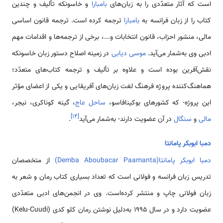
است که آثار متعدّدی را به زبان‌های
بامبارا
و خاسونکه تألیف و چندین
کتاب را از زبان فرانسه به
بامبارا
ترجمه کرده است. ترجمه قانون اساسی
مالی، منشور احزاب، قانون انتخابات و...، برخی از ترجمه‌ها و اقدامات مهم
ادبی وی به‌شمار می‌آید.
موسی دیابی
در زمینه اصلاح دستور زبان خاسونکه
نقش‌آفرین بوده است و علاوه‌ بر تألیف و ترجمه کتاب‌های متعدّد؛
هماهنگ‌کننده پروژه فرهنگ لغت زبان‌های آفریقایی و یکی از اعضای مؤثر
این پروژه- که کشورهای بوکینافاسو،
ساحل عاج
، گینه کوناکری، نیجر،
]
۱۴
[
مالی
و
سنگال
در آن عضویت دارند- به‌شمار می‌آید
.
دمبا ابوبکر پامانتا
دمبا ابوبکر پامانتا(Demba Aboubacar Paamanta)
از متخصصان
تدریس زبان فرانسه و فولانی است که تعداد بسیاری کتاب‌ رمان و شعر به
زبان فولانی چاپ و منتشر کرده‌است. وی در انجمن‌های ادبی متعدّدی
عضویت دارد و در سال 1995 به‌دلیل نوشتن رمان کلو کدی (Kelu-Cuudi)