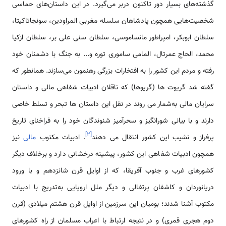
گذشته‌های بسیار دور تاکنون دربر می‌گیرد. در این داستان‌های حماسی
شخصیت‌هایی همچون پادشاهان سلسله مغربی المراودین، سونجاتاکیتا،
سلطان ابوبکر، امپراطور مانساموسی، سلطان سنی علی بر، سلطان ازکیا
محمد، الحاج عمرتال، المامی ساموری توره و... به جنگ با دشمنان خود
رفته و مردم این کشور را به افتخارات بزرگی رهنمون می‌سازند. همانطور که
گفته شد گریوت ها (گریوها) که ناقلان ادبیات شفاهی مالی و داستان
سرایان مالی به‌شمار می روند در نقل این داستان ها تبحر و تسلط خاصی
دارند و با بیانی شورانگیز و سحرآمیز شنوندگان خود را به فراخنای تاریخ
]
۲
[
پرفراز و نشیب این کشور انتقال می دهند
. ادبیات مکتوب
مالی
نیز
همچون ادبیات شفاهی این کشور، پیشینه درخشانی دارد و برخلاف دیگر
کشورهای غرب و جنوب آفریقا، که از اوایل قرن شانزدهم و با ورود
دریانوردان و کاشفان پرتغالی و دیگر ملل اروپایی به‌تدریج با ادبیات
مکتوب آشنا شدند؛ بومیان این سرزمین از اوایل قرن هشتم میلادی (قرن
دوم هجری قمری) و در نتیجه ارتباط با اعراب مسلمان از راه کشورهای