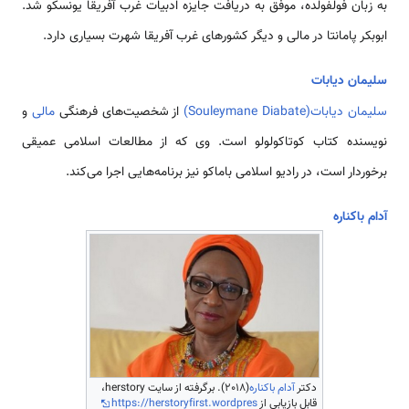
به زبان فولفولده، موفق به دریافت جایزه ادبیات غرب آفریقا یونسکو شد.
ابوبکر پامانتا در مالی و دیگر کشورهای غرب آفریقا شهرت بسیاری دارد.
سلیمان دیابات
سلیمان دیابات(Souleymane Diabate)
از شخصیت‌های فرهنگی
مالی
و
نویسنده کتاب کوتاکولولو است. وی که از مطالعات اسلامی ‌عمیقی
برخوردار است، در رادیو اسلامی ‌باماکو نیز برنامه‌هایی اجرا می‌کند.
آدام باکناره
دکتر
آدام باکناره
(2018). برگرفته از سایت herstory،
قابل بازیابی از
https://herstoryfirst.wordpres