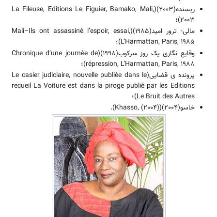
ریسنده(2003)(La Fileuse, Editions Le Figuier, Bamako, Mali,
2003)؛
مالی- ترور امید(1985)(Mali–Ils ont assassiné l’espoir, essai,
L’Harmattan, Paris, 1985)؛
وقایع نگاری یک روز سرکوب(1998)(Chronique d’une journée de
répression, L’Harmattan, Paris, 1988)؛
پرونده ی قضایی(Le casier judiciaire, nouvelle publiée dans le
recueil La Voiture est dans la piroge publié par les Editions
Le Bruit des Autres)؛
خاسو(2004)(Khasso, (2004)).