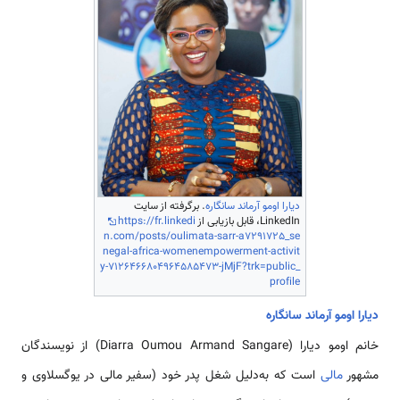
دیارا اومو آرماند سانگاره
. برگرفته از سایت
LinkedIn، قابل بازیابی از
https://fr.linkedi
n.com/posts/oulimata-sarr-a7291725_se
negal-africa-womenempowerment-activit
y-7126466804964585473-jMjF?trk=public_
profile
دیارا اومو آرماند سانگاره
خانم اومو دیارا (Diarra Oumou Armand Sangare) از نویسندگان
مشهور
مالی
است که به‌دلیل شغل پدر خود (سفیر مالی در یوگسلاوی و