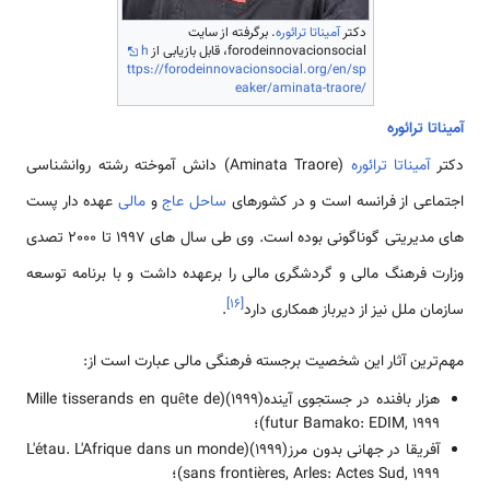
دکتر
آمیناتا ترائوره
. برگرفته از سایت
forodeinnovacionsocial، قابل بازیابی از
h
ttps://forodeinnovacionsocial.org/en/sp
eaker/aminata-traore/
آمیناتا ترائوره
دکتر
آمیناتا ترائوره
(Aminata Traore) دانش آموخته رشته روانشناسی
اجتماعی از فرانسه است و در کشورهای
ساحل عاج
و
مالی
عهده دار پست
های مدیریتی گوناگونی بوده است. وی طی سال های 1997 تا 2000 تصدی
وزارت فرهنگ مالی و گردشگری مالی را برعهده داشت و با برنامه توسعه
]
۱۶
[
سازمان ملل نیز از دیرباز همکاری دارد
.
مهم‌ترین آثار این شخصیت برجسته فرهنگی مالی عبارت است از:
هزار بافنده در جستجوی آینده(1999)(Mille tisserands en quête de
futur Bamako: EDIM, 1999)؛
آفریقا در جهانی بدون مرز(1999)(L'étau. L'Afrique dans un monde
sans frontières, Arles: Actes Sud, 1999)؛