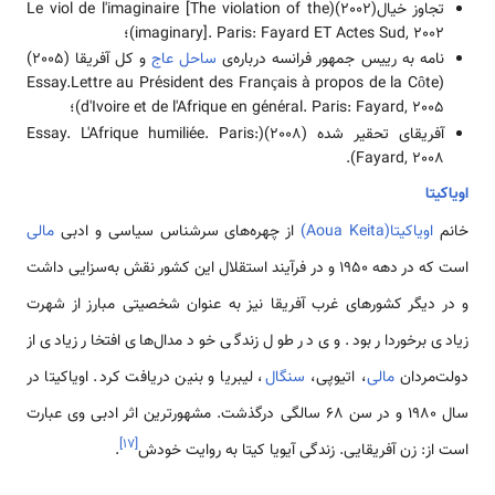
تجاوز خیال(2002)(Le viol de l'imaginaire [The violation of the
imaginary]. Paris: Fayard ET Actes Sud, 2002)؛
نامه به رییس جمهور فرانسه درباره‌ی
ساحل عاج
و کل آفریقا (2005)
(Essay.Lettre au Président des Français à propos de la Côte
d'Ivoire et de l'Afrique en général. Paris: Fayard, 2005)؛
آفریقای تحقیر شده (2008)(Essay. L'Afrique humiliée. Paris:
Fayard, 2008).
اویاکیتا
خانم
اویاکیتا(Aoua Keita)
از چهره‌های سرشناس سیاسی و ادبی
مالی
است که در دهه 1950 و در فرآیند استقلال این کشور نقش به‌سزایی داشت
و در دیگر کشورهای غرب آفریقا نیز به‌ عنوان شخصیتی مبارز از شهرت
زیادی برخوردار بود. وی در طول زندگی خود مدال‌های افتخار زیادی از
دولت‌مردان
مالی
، اتیوپی،
سنگال
، لیبریا و بنین دریافت کرد. اویاکیتا در
سال 1980 و در سن 68 سالگی درگذشت. مشهور‌‌‌‌ترین اثر ادبی وی عبارت
]
۱۷
[
است از: زن آفریقایی. زندگی آیویا کیتا به روایت خودش
.