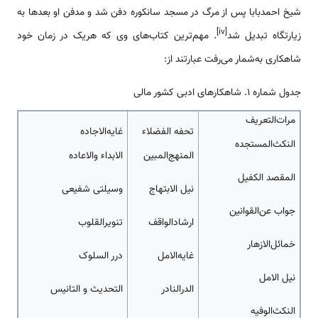
شیخ احمدبابا پس از مرگ در مسجد سانکوره دفن شد و مدفن او بعدها به
[iv]
زیارتگاه تبدیل شد
. مهم‌ترین کتاب‌های وی که هریک در زمان خود
شاهکاری به‌شمار می‌رفت عبارتند از:
جدول شماره 1. شاهکارهای ادبی کشور مالی
مرات‌التعریف
تحفه الفضلاء
غایه‌الاجاده
النکث‌المستجده
المنهج‌المبین
الابداء والاعاده
المقصد الکفیل
نیل الابتهاج
وسیلتی شفیعی
جواب عن‌القوانین
ارشادالواقف
تنویرالقلوب
خمائل‌الازهار
غایه‌الامل
درر السلوک
نیل الامل
الدرالنادر
التحدیث و التانیس
النکث‌الوفیه