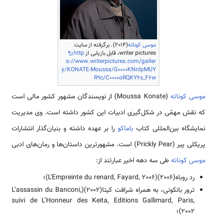
موسی کوناته
(2014). برگرفته از سایت
writer pictures، قابل بازیابی از
http
s://www.writerpictures.com/galler
y/KONATE-Moussa/G0000KNnlpMUY
R9c/C0000oRQKY6s_F6w
موسی کوناته
(Moussa Konate) از نویسندگان مشهور کشور مالی است
که نقش مهمّی ‌در شکل‌گیری ادبیات این کشور داشته است. وی مدیریت
نمایشگاه بین‌المللی کتاب
باماکو
را بر عهده داشته و بنیان‌گذار انتشارات
پریکلی پیر (Prickly Pear) است. مشهور‌‌‌‌ترین داستان‌ها و رمان‌های ادبی
موسی کوناته
طی سه دهه اخیر عبارتند از:
رد روباه(2006)(L'Empreinte du renard, Fayard, 2006)؛
ترور بانکونی، به همراه شرافت کیتا(2002)(L’assassin du Banconi,
suivi de L’Honneur des Keita, Editions Gallimard, Paris,
2002)؛