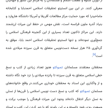
از دوران شکوه و عظمت اسلام و مسلمانان را به مردم این کشور و جهانیان
معرفی کنند. در این بین انستیتو تحقیقات اسلامی احمدبابا و کتابخانه
ماماحیدرا که مورد حمایت مرکز مطالعات آفریقا و آمریکا دانشگاه‌‌ هاروارد و
بنیاد آندره ملون فرانسه است، نقش مهمی در حفظ این میراث ارزشمند
دارند. این مراکز تاکنون تعداد بسیاری از این گنجینه فرهنگی اسلامی را
جمع‌آوری نموده‌اند و تنها انستیتو تحقیقات اسلامی احمد بابا، موفق به
گردآوری 25 هزار نسخه دست‌نویس متعلق به قرن سیزده میلادی شده
]
۹
[
است
.
محققان معتقدند مسلمانان
تمبوکتو
هنوز تعداد زیادی از کتب و نسخ
خطی اسلامی متعلق به قرن سیزده تا پانزده میلادی را نزد خود نگاه داشته
و از واگذاری این اسناد به محققان خوداری می‌کنند.در واقع خانواده‌های
مسلمان
تمبوکتو
که کتب و نسخ دست نویس اسلامی را قرن‌ها از نسلی
به نسل دیگر انتقال داده‌اند وجود این میراث فرهنگی را موجب برکت و
وسعت روزی خود دانسته و بر این باورند که با دور کردن این کتب و اسناد