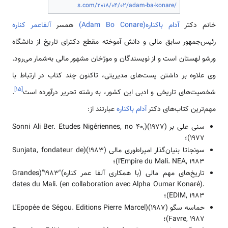
s.com/2018/04/02/adam-ba-konare/
خانم دکتر
آدام باکناره(Adam Bo Conare)
همسر
آلفاعمر کناره
رئیس‌جمهور سابق مالی و دانش آموخته مقطع دکترای تاریخ از دانشگاه
ورشو لهستان است و از نویسندگان و مورّخان مشهور مالی به‌شمار می‌رود.
وی علاوه ‌بر داشتن پست‌های مدیریتی، تاکنون چند کتاب در ارتباط با
]
۱۵
[
شخصیت‌های تاریخی و ادبی این کشور، به رشته تحریر درآورده است
.
مهم‌ترین کتاب‌های دکتر
آدام باکناره
عبارتند از:
سنی علی بر (1977)(Sonni Ali Ber. Études Nigériennes, no 40,
1977)؛
سونجاتا بنیان‌گذار امپراطوری مالی (1983)(Sunjata, fondateur de
l'Empire du Mali. NEA, 1983)؛
تاریخ‏‌های مهم مالی (با همکاری آلفا عمر کناره)"1983"(Grandes
dates du Mali. (en collaboration avec Alpha Oumar Konaré).
EDIM, 1983)؛
حماسه سگو (1987)(L'Epopée de Ségou. Editions Pierre Marcel
Favre, 1987)؛