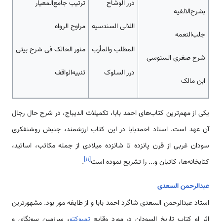
درر الوشاح
ترتیب جامع‌المعیار
بشرح‌الالفیه
اللالی السندسیه
مراوح الرواه
جلب‌النعمه
المطلب والمأرب
منور الحالک فی شرح بیتی
شرح صغری السنوسی
درر السلوک
تنبیه‌الواقف
ابن مالک
یکی از مهم‌ترین کتاب‌های احمد بابا، تکمیلات الدیباج، در شرح حال رجال
آن عهد است. استاد احمدبابا در این کتاب ارزشمند، جنبش روشنفکری
سودان غربی از قرن پانزده تا شانزده میلادی از جمله مکاتب، اساتید،
]
۱۱
[
کتابخانه‌ها، کاتبان و... را تشریح نموده است
.
عبدالرحمن السعدی
استاد عبدالرحمن السعدی شاگرد احمد بابا و از طایفه مور بود. مشهور‌‌‌‌ترین
اثر او کتاب تاریخ السودان در مورد وقایع
تمبوکتو
، سرزمین سونگای و