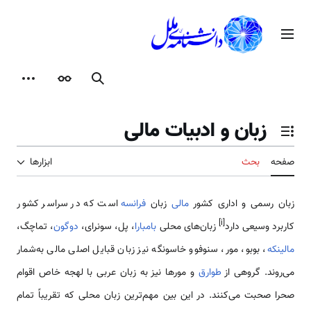
رش
ه
منوی اصلی
حتوا
جستجو
ظاهر
ابزارها
زبان و ادبیات مالی
تغییر وضعیت فهرست محتویات
صفحه
بحث
ابزارها
زبان رسمی ‌و اداری کشور
مالی
زبان
فرانسه
است که در سراسر کشور
[i]
کاربرد وسیعی دارد
زبان‌های محلی
بامبارا
، پل، سونرای،
دوگون
، تماچگ،
مالینکه
، بوبو، مور، سنوفوو خاسونگه نیز زبان قبایل اصلی مالی به‌شمار
می‌روند. گروهی از
طوارق
و مورها نیز به زبان عربی با لهجه خاص اقوام
صحرا صحبت می‌کنند. در این بین مهم‌ترین زبان محلی که تقریباً تمام