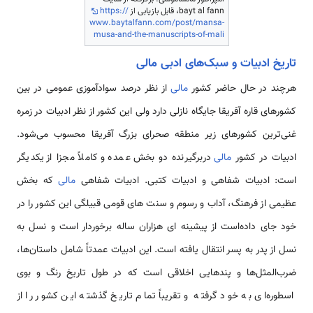
bayt al fann، قابل بازیابی از
https://
www.baytalfann.com/post/mansa-
musa-and-the-manuscripts-of-mali
تاریخ ادبیات و سبک‌های ادبی مالی
هرچند در حال حاضر کشور
مالی
از نظر درصد سوادآموزی عمومی در بین
کشورهای قاره آفریقا جایگاه نازلی دارد ولی این کشور از نظر ادبیات در زمره
غنی‌ترین کشورهای زیر منطقه صحرای بزرگ آفریقا محسوب می‌شود.
ادبیات در کشور
مالی
دربرگیرنده دو بخش عمده و کاملاً مجزا از یکدیگر
است: ادبیات شفاهی و ادبیات کتبی. ادبیات شفاهی
مالی
که بخش
عظیمی از فرهنگ، آداب و رسوم و سنت های قومی قبیلگی این کشور را در
خود جای داده‌است از پیشینه ای هزاران ساله برخوردار است و نسل به
نسل از پدر به پسر انتقال یافته است. این ادبیات عمدتاً شامل داستان‌ها،
ضرب‌المثل‌ها و پندهایی اخلاقی است که در طول تاریخ رنگ و بوی
اسطوره‌ای به خود گرفته و تقریباً تمام تاریخ گذشته این کشور را از