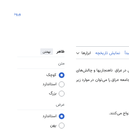
ورود
ظاهر
نهفتن
دأ
نمایش تاریخچه
ابزارها
متن
 در عراق ناهنجاریها و چالش‌های
کوچک
عه عراق را می‌توان در موارد زیر
استاندارد
بزرگ
عرض
استاندارد
پهن