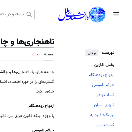
رش
ه
منوی اصلی
حتوا
ناهنجاری‌ها و چ
فهرست
نهفتن
صفحه
بحث
بخش آغازین
جامعه عراق با ناهنجاری‌ها و چال
ازدواج زودهنگام
گسترده‌ای را در حوزه اقتصاد، اشت
جرائم ناموسی
خلاصه کرد:
فساد نهادی
قاچاق انسان
ازدواج زودهنگام
نیز نگاه کنید به
با وجود اینکه قانون عراق سن قانونی ازدواج را ۱۸ سال تعیین کرده است، حدود ۲۸ درصد از دختران
کتابشناسی
جرائم ناموسی