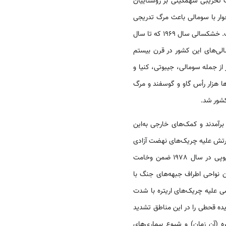
ت تخریبی سهمگینی بر روستاییان
ار با سومالی باعث مرگ تدریجی
شده و تلف شدن دسته جات عظیمی از احشام را به دنبال داشته‌است. خشکسالی سال 1969 که تا سال
ی‌های این کشور در قرن بیستم
ز جمله سومالی، جیبوتی، کنیا و
 هزار رأس گاو و گوسفند و مرگ
 ولو برآمدند و کمک‌های خارجی به‌این
تش علیه چریک‌های نهضت آزادی
بخش خلق اریتره و تیگرای؛ جنگ با سومالی بر سر صحرای اوگادن (1977-78) و ادامه قحطی در مناطق شرقی اتیوپی در سال 1978 ضمن وخامت
 نواحی اطراف جبهه‌های جنگ با
ی علیه چریک‌های اریتره با شدت
یده قحطی را در این مناطق تشدید
ه (آن زمان) و شیوع بیماری‌های