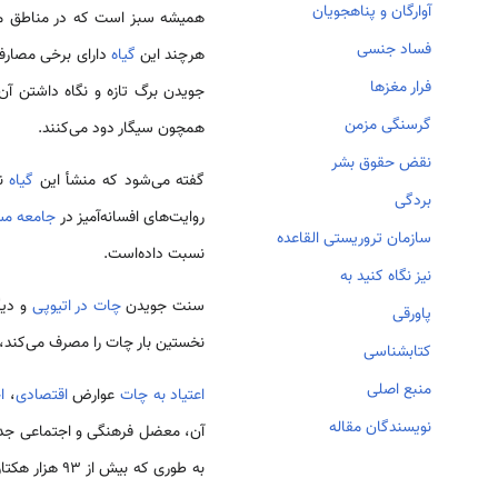
آوارگان و پناهجویان
همیشه سبز است که در مناطق مرت
فساد جنسی
هرچند این
گیاه
دارای برخی مصارف 
فرار مغزها
جویدن برگ تازه و نگاه داشتن آن
گرسنگی مزمن
همچون سیگار دود می‌کنند.
نقض حقوق بشر
گفته می‌شود که منشأ این
گیاه
نش
بردگی
روایت‌های افسانه‌آمیز در
جامعه
مس
سازمان تروریستی القاعده
نسبت داده‌است.
نیز نگاه کنید به
سنت جویدن
چات در اتیوپی
و دیگ
پاورقی
نخستین بار چات را مصرف می‌کند،
کتابشناسی
منبع اصلی
اعتیاد به چات
عوارض
اقتصادی
،
ا
نویسندگان مقاله
آن، معضل فرهنگی و اجتماعی جدید
به طوری که بیش از 93 هزار هکتار از زمین‌های