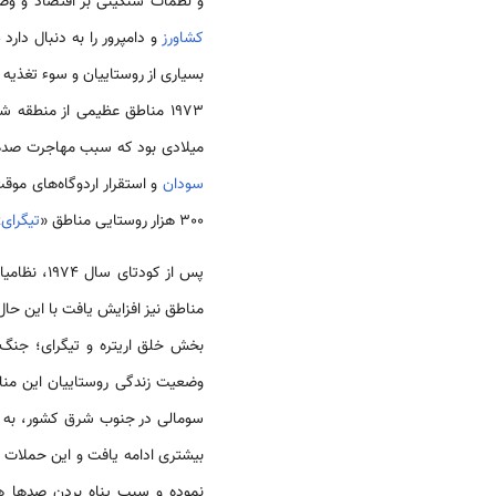
و لطمات سنگینی بر اقتصاد و و
کشاورز
و دامپرور را به دنبال دارد طی دهه‌های 1960 و 1970 خص
بسیاری از روستاییان و سوء تغذیه
1973 مناطق عظیمی از منطقه شاخ آفریقا از جمله بخش‌هایی از
میلادی بود که سبب مهاجرت صدها ه
سودان
و استقرار اردوگاه‌های م
300 هزار روستایی مناطق «
تیگرای
» 
پس از کود
مناطق نیز افزایش یافت با این حا
وضعیت زندگی روستاییان این منا
سومالی در جنوب شرق کشور، به 
بیشتری ادامه یافت و این حملات ک
نموده و سبب پناه بردن صدها هزا