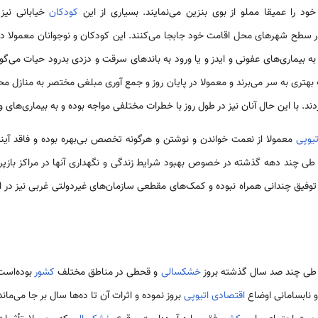
خود را عمیقا مملو از بوی بنزین می‌نمایند. بسیاری از این
کودکان
خیابانی نیز
ر سطح شهرهای محل اقامت خود جابجا می‌کنند. این کودکان و نوجوانان معمولا در
به بیماری‌های عفونی و ایدز و یا ورود به باندهای سرقت و دزدی بدرود حیات می‌گو
تری به سر می‌برند و معمولا در پایان روز و جمع آوری مبلغی مختصر به منازل مح
دند. با این حال آنان نیز در طول روز با خطرات مختلفی مواجه بوده و به بیماری‌های واگ
تیوپی
معمولا از نعمت خواندن و نوشتن و هرگونه تخصص بی‌بهره بوده و فاقد آیند
ی چند دهه گذشته در خصوص بهبود شرایط زندگی و نگهداری آنها در مراکز بازپرور
توفیق چندانی همراه نبوده و کمک‌های مقطعی سازمان‌های غیردولتی غربی نیز در ا
ی چند صد سال گذشته بروز
خشکسالی
و قحطی در مناطق مختلف
کشور
بوده‌است
و نابسامانی اوضاع
اقتصادی
اتیوپی
بروز نموده و اثرات آن تا ده‌ها سال بر جا می‌مان