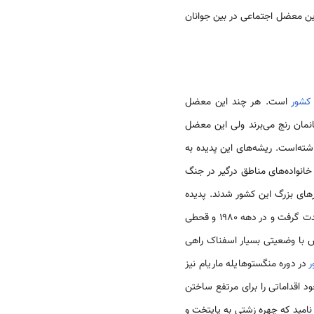
ن معضل اجتماعی در بین جوانان
کشور
است. هر چند این معضل
نمان رنج می‌برند ولی این معضل
اشته‌است. ریشه‌های این پدیده به
ی خانواده‌های مناطق درگیر در جنگ
هرهای بزرگ این کشور شدند. پدیده
و قحطی‌های پیاپی در اتیوپی شدت گرفت و در دهه 1980 و قحطی
ش با وضعیتی بسیار اسفناک راهی
ر
در دوره منگستو‌هایله ماریام نیز
د اقداماتی را برای مرتفع ساختن
 نامید که چهره زشتی به پایتخت و