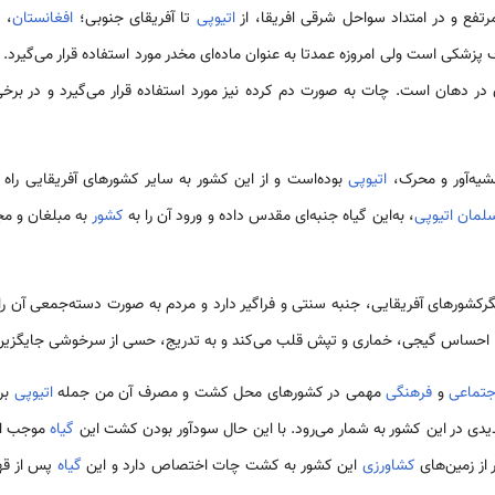
فع و در امتداد سواحل شرقی افریقا، از
اتیوپی
تا آفریقای جنوبی؛
افغانستان
،
ی
پزشکی است ولی امروزه عمدتا به عنوان ماده‌ای مخدر مورد استفاده قرار می‌گیرد.
 در دهان است‌. چات به صورت دم کرده نیز مورد استفاده قرار می‌گیرد و در ب
یه‌آور و محرک،
اتیوپی
بوده‌است و از این کشور به سایر کشورهای آفریقایی راه 
لمان اتیوپی
، به‌این گیاه جنبه‌ای مقدس داده و ورود آن را به
کشور
به مبلغان و مج
رکشورهای آفریقایی، جنبه سنتی و فراگیر دارد و مردم به صورت دسته‌جمعی آن 
 احساس گیجی، خماری و تپش قلب می‌کند و به تدریج، حسی از سرخوشی جایگزین ا
جتماعی
و
فرهنگی
مهمی در کشورهای محل کشت و مصرف آن من جمله
اتیوپی
بر
ی در این کشور به شمار می‌رود. با این حال سودآور بودن کشت این
گیاه
موجب ادا
کشاورزی
این کشور به کشت چات اختصاص دارد و این
گیاه
پس از قه