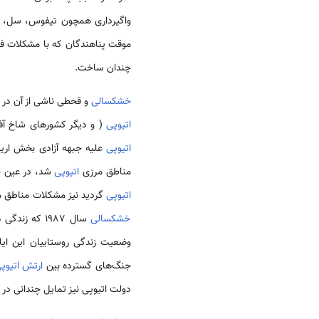
موقت پناهندگان که با مشکلات فرا
چندان ساخت.
خشکسالی
و قحطی ناشی از آن در بخش‌های مختلف اتیوپی در دهه 980
اتیوپی
( و دیگر کشورهای شاخ آفریقا) را بالغ بر 2/5 میلیون نفر و شرایط زندگی در این مناطق 
اتیوپی
علیه جبهه آزادی بخش اری
مناطق مرزی
اتیوپی
شد، در عین حا
اتیوپی
گردید نیز مشکلات مناطق مصیبت ز
خشکسالی
وضعیت زندگی روستاییان این ایال
جنگ‌های گسترده بین
ارتش
اتیوپ
دولت اتیوپی نیز تمایل چندانی در