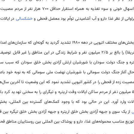
واگیرداری همچون تیفوس، سل، اسهال خونی و سوء تغذیه به همرا
وانی از نظر غذا دارو و آب آشامیدنی توأم بود معضل قحطی و
خشکسالی
در ایالا
1 تشدید گردید به گونه‌ای که سازمان‌های امدادی بین المللی تعداد قحطی زدگان
را غیر قابل توصیف خواندند. تشدید حملات نظامیان
تره و جنگ دولت سودان با شورشیان ارتش آزادی بخش خلق سودان که سبب سرازی
ل آغاز جنگ دولت سومالی با شورشیان نهضت ملی سومالی که به نوبه خود باعث و
ده از قحطی را در کشور اتیوپی تشدید نمود که این وضعیت تا آخرین سال‌های دهه 1980 میلادی اد
سال 1987 که زندگی 5 میلیون نفر از مردم ساکن ایالات وقت اریتره و تیگرای را به سختی تهدید ک
ات وارد آورد. این در حالی بود که با وجود کمک‌های گسترده بین المللی، بخش
ی
از یک سوی و جبهه آزادی بخش خلق اریتره و جبهه آزادی بخش خلق تیگره بین قح
 توزیع مناسب محموله‌های غذا، دارو و پوشاک بین المللی بین روستاییان مناطق ق