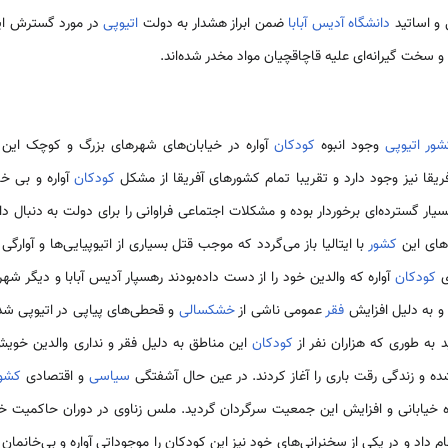
 و اساتید
دانشگاه آدیس آبابا
ضمن ابراز هشدار به دولت
اتیوپی
در مورد گسترش ای
و سخت گیرانه‌ای علیه قاچاقچیان مواد مخدر شده‌اند.
ور اتیوپی
وجود انبوه
کودکان
آواره در خیابان‌های شهرهای بزرگ و کوچک این
ریقا نیز وجود دارد و تقریبا تمام کشورهای آفریقا از مشکل
کودکان
آواره و بی خا
بسیار گسترده‌ای برخوردار بوده و مشکلات اجتماعی فراوانی را برای دولت به دنبال د
های این
کشور
با ایتالیا باز می‌گردد که موجب قتل بسیاری از اتیوپیایی‌ها و آوارگ
ی
کودکان
آواره که والدین خود را از دست داده‌بودند رهسپار آدیس آبابا و دیگر ش
فقر
عمومی ناشی از
خشکسالی
کودکان
این مناطق به دلیل فقر و نداری والدین خوی
ه و زندگی رقت باری را آغاز کردند. در عین حال آشفتگی
سیاسی
و اقتصادی
کشو
ه خیابانی و افزایش این جمعیت سرگردان گردید‌. ملس زناوی در دوران حاکمیت خو
م داد و در یکی از سخنرانی‌های خود نیز این کودکان را موجوداتی آواره و بی‌خانمان