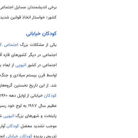
برخی اندیشمندان مسایل اجتماعی
کشور؛ خواستار اتخاذ قوانین شدید 
کودکان خیابانی
یکی از مشکلات بزرگ
اجتماعی
کش
اجتماعی در دیگر کشورهای قاره آف
اجتماعی در کشور
اتیوپی
از ابعاد 
اواسط قرن بیستم میلادی و جنگ‌
شد. از این تاریخ نخستین گروه‌ها
کودکان
خیابانی از اوایل دهه 1960 و به دلیل افزایش
عظیم سال 1987 به اوج خود رسید به طوری که هزاران نفر از
پایتخت و شهرهای بزرگ
اتیوپی
شد
موجب تشدید معضل
کودکان
آوار
تدریجی پدیده
کودکان خیابانی
انجا