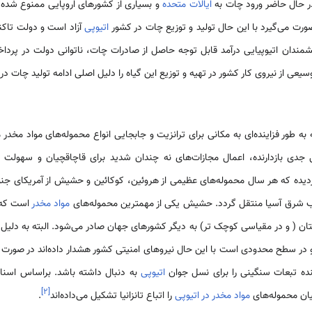
 حال حاضر ورود چات به
ایالات متحده
و بسیاری از کشورهای اروپایی ممنوع شده و
رت می‌گیرد با این حال تولید و توزیع چات در کشور
اتیوپی
آزاد است و دولت تاکن
یشمندان اتیوپیایی درآمد قابل توجه حاصل از صادرات چات، ناتوانی دولت در پرداخ
ی از نیروی کار کشور در تهیه و توزیع این گیاه را دلیل اصلی ادامه تولید چات در
طور فزاینده‌ای به مکانی برای ترانزیت و جابجایی انواع محموله‌های مواد مخدر 
دی بازدارنده، اعمال مجازات‌های نه چندان شدید برای قاچاقچیان و سهولت در
یده که هر سال محموله‌های عظیمی از هروئین، کوکائین و حشیش از آمریکای جنو
وب شرق آسیا منتقل گردد. حشیش یکی از مهمترین محموله‌های
مواد مخدر
است که 
ان ( و در مقیاسی کوچک تر) به دیگر کشورهای جهان صادر می‌شود. البته به دلیل
و در سطح محدودی است با این حال نیروهای امنیتی کشور هشدار داده‌اند در صورت
آینده تبعات سنگینی را برای نسل جوان
اتیوپی
به دنبال داشته باشد. براساس اسن
]
۲
[
مواد مخدر در اتیوپی
را اتباع تانزانیا تشکیل می‌داده‌اند
.