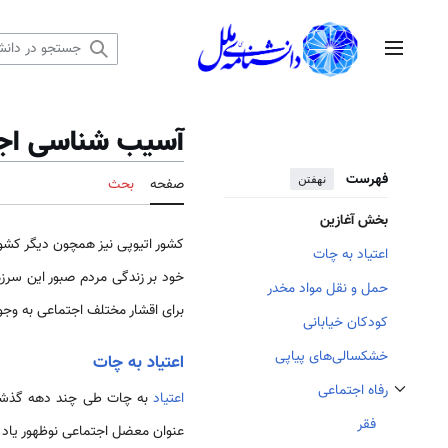
رش
ه
منوی اصلی
حتوا
آسیب شناسی اجت
فهرست
نهفتن
صفحه
بحث
بخش آغازین
کشور اتیوپی نیز همچون دیگر کشو
اعتیاد به چات
خود بر زندگی مردم صبور این سرزم
حمل و نقل مواد مخدر
برای اقشار مختلف اجتماعی به وجو
کودکان خیابانی
خشکسالی‌های پیاپی
اعتیاد به چات
رفاه اجتماعی
اعتیاد
به چات طی چند دهه گذشته در
تغییر وضعیت زیربخش‌های رفاه اجتماعی
فقر