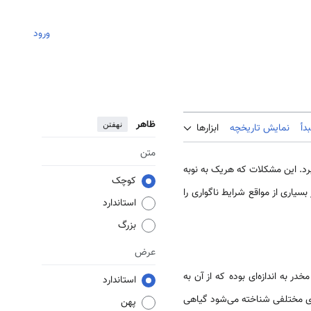
ورود
ظاهر
نهفتن
دأ
نمایش تاریخچه
ابزارها
متن
د‌. این مشکلات که هریک به نوبه
کوچک
یاری از مواقع شرایط ناگواری را
استاندارد
بزرگ
عرض
 به اندازه‌ای بوده که از آن به
استاندارد
یی و آفریقایی با نام‌های مختلفی شناخته می‌شود گیاهی
پهن