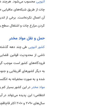
اتیوپی
محسوب می‌شود. هرچند در
چات از طریق شبکه‌های مافیایی صو
آن اعمال نکرده‌است. برخی از اند
کردن مزارع چات و اشتغال سطح وسیع
حمل و نقل مواد مخدر
کشور اتیوپی
طی چند دهه گذشته به 
ناشی از محدودیت قوانین قضایی ج
فرودگاه‌های کشور است موجب گرد
به دیگر کشورهای آفریقایی و جن
شده و به صورت مخفیانه به انگلست
مواد مخدر
در این کشور بسیار کم 
انتظامی‌؛ این پدیده می‌تواند در 
سال‌های 2090 و 2010 اکثر قاچاقچیان محموله‌های