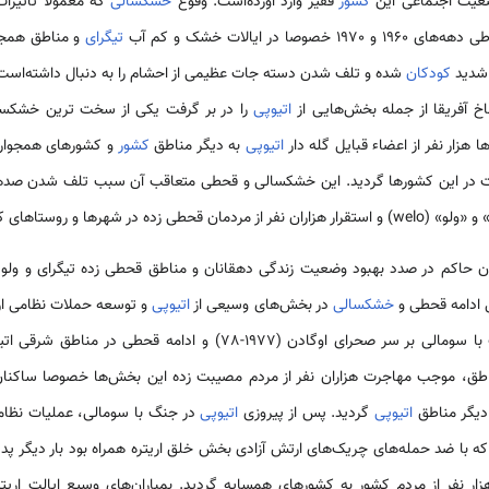
ضعیت اجتماعی این
کشور
فقیر وارد آورده‌است‌. وقوع
خشکسالی
که معمولا تأثیرا
وصا در ایالات خشک و کم آب
تیگرای
و مناطق همجو
 شدید
کودکان
اتیوپی
را در بر گرفت یکی از سخت ترین خشکسال
زار نفر از اعضاء قبایل گله دار
اتیوپی
به دیگر مناطق
کشور
و کشورهای همجوار ا
وقت در این کشورها گردید. این خشکسالی و قحطی متعاقب آن سبب تلف شدن صدها
و «ولو» (welo) و استقرار هزاران نفر از مردمان قحطی زده در شهرها و روستاهای کشور شد.
تای سال 1974، نظامیان حاکم در صدد بهبود وضعیت زندگی دهقانان و مناطق قحطی زده تیگرای و
ل ادامه قحطی و
خشکسالی
در بخش‌های وسیعی از
اتیوپی
و توسعه حملات نظامی ار
طق، موجب مهاجرت هزاران نفر از مردم مصیبت زده این بخش‌ها خصوصا ساکنان
دیگر مناطق
اتیوپی
گردید. پس از پیروزی
اتیوپی
در جنگ با سومالی، عملیات نظام
ه با ضد حمله‌های چریک‌های ارتش آزادی بخش خلق اریتره همراه بود بار دیگر پد
ر نفر از مردم کشور به کشورهای همسایه گردید. بمباران‌های وسیع ایالت اریتر