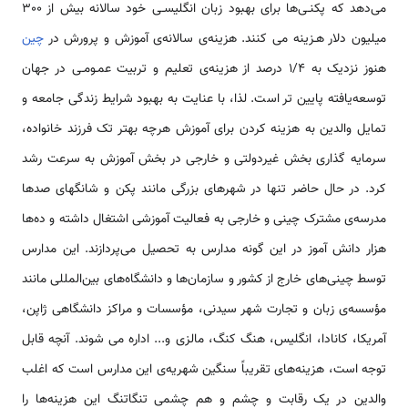
می‌دهد که پکنـی­‌ها برای بهبود زبان انگلیسـی خود سالانه بیش از 300
میلیون دلار هـزینه می­ کنند. هزینه‌ی سالانه‌ی آموزش و پرورش در
چین
هنوز نزدیک به ۱/۴ درصد از هزینه‌ی تعلیم و تربیت عمـومـی در جهان
توسعه‌یافته پایین­ تر است. لذا، با عنایت به بهبود شرایط زندگی جامعه و
تمایل والدین به هزینه کردن برای آموزش هرچه بهتر تک فرزند خانواده،
سرمایه گذاری بخش غیردولتی و خارجی در بخش آموزش به سرعت رشد
کرد. در حال­ حاضر تنها در شهرهای بزرگی مانند پکن و شانگهای صدها
مدرسه­‌ی مشترک چینی و خارجی به فعالیت آموزشی اشتغال داشته و ده‌ها
هزار دانش آموز در این گونه مدارس به تحصیل می‌پردازند. این مدارس
توسط چینی‌های خارج از کشور و سازمان‌ها و دانشگاه­‌های بین‌المللی مانند
مؤسسه‌ی زبان و تجارت شهر سیدنی، مؤسسات و مراکز دانشگاهی ژاپن،
آمریکا، کانادا، انگلیس، هنگ­ کنگ، مالزی و... اداره می­ شوند. آنچه قابل
توجه است، هزینه‌های تقریباً سنگین شهریه­‌ی این مدارس است که اغلب
والدین در یک رقابت و چشم و هم چشمی تنگاتنگ این هزینه‌ها را