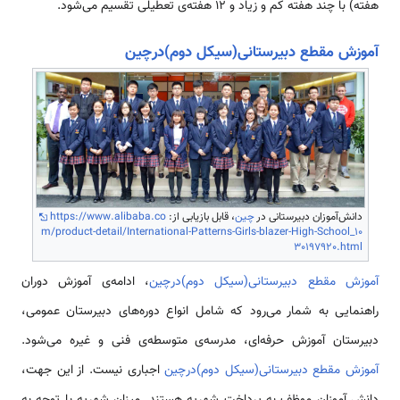
هفته) با چند هفته کم و زیاد و 12 هفته‌ی تعطیلی تقسیم می‌شود.
آموزش مقطع دبیرستانی(سیکل دوم)درچین
دانش‌آموزان دبیرستانی در
چین
، قابل بازیابی از:
https://www.alibaba.co
m/product-detail/International-Patterns-Girls-blazer-High-School_10
30197920.html
آموزش مقطع دبیرستانی(سیکل دوم)درچین
، ادامه‌ی آموزش دوران
راهنمایی به شمار می‌رود که شامل انواع دوره‌ها­ی دبیرستان عمومی،
دبیرستان آموزش حرفه‌ای، مدرسه‌ی متوسطه‌ی فنی و غیره می‌شود.
آموزش مقطع دبیرستانی(سیکل دوم)درچین
اجباری نیست. از این جهت،