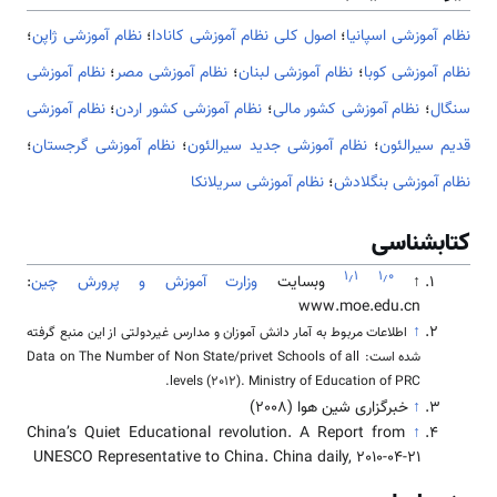
نظام آموزشی اسپانیا
؛
اصول کلی نظام آموزشی کانادا
؛
نظام آموزشی ژاپن
؛
نظام آموزشی کوبا
؛
نظام آموزشی لبنان
؛
نظام آموزشی مصر
؛
نظام آموزشی
سنگال
؛
نظام آموزشی کشور مالی
؛
نظام آموزشی کشور اردن
؛
نظام آموزشی
قدیم سیرالئون
؛
نظام آموزشی جدید سیرالئون
؛
نظام آموزشی گرجستان
؛
نظام آموزشی بنگلادش
؛
نظام آموزشی سریلانکا
کتابشناسی
۱٫۱
۱٫۰
↑
وبسایت
وزارت آموزش و پرورش چین
:
www.moe.edu.cn
↑
اطلاعات مربوط به آمار دانش آموزان و مدارس غیردولتی از این منبع گرفته
شده است:
Data on The Number of Non State/privet Schools of all
levels (2012). Ministry of Education of PRC.
↑
خبرگزاری شین هوا (2008)
China’s Quiet Educational revolution. A Report from
↑
UNESCO Representative to China. China daily, 2010-04-21