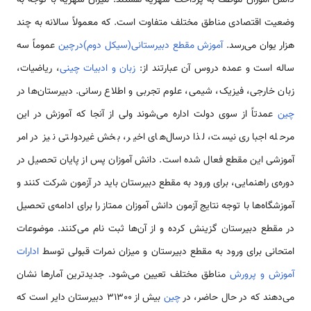
دانش آموزان موظف به پرداخت شهریه هستند. میزان شهریه با توجه به
وضعیت اقتصادی مناطق مختلف متفاوت است. که معمولاً سالانه به چند
هزار یوان می‌رسد.
آموزش مقطع دبیرستانی(سیکل دوم)درچین
عموماً سه
ساله است و عمده دروس آن عبارتند از:
زبان و ادبیات چینی
، ریاضیات،
زبان خارجی، فیزیک، شیمی، علوم تجربی و اطلاع رسانی. دبیرستان‌ها در
چین
عمدتاً از سوی دولت اداره می‌شوند ولی از آن­جا که آموزش در این
مرحله اجباری نیست، لذا درسال‌های اخیر، بخش غیردولتی نیز در امر
آموزشی این مقطع فعال شده است. دانش آموزان پس از پایان تحصیل در
دوره‌ی راهنمایی، برای ورود به مقطع دبیرستان باید در آزمون شرکت کنند و
آموزشگاه‌ها با توجه نتایج آزمون دانش آموزان ممتاز را برای ادامه‌ی تحصیل
در مقطع دبیرستان گزینش کرده و از آن‌ها ثبت نام می‌کنند. موضوعات
امتحانی برای ورود به مقطع دبیرستان و میزان نمرات قبولی توسط
ادارات
آموزش و پرورش
مناطق مختلف تعیین می‌شود. جدید­ترین آمارها نشان
می‌دهند که در حال حاضر، در
چین
بیش از 31300 دبیرستان دایر است که