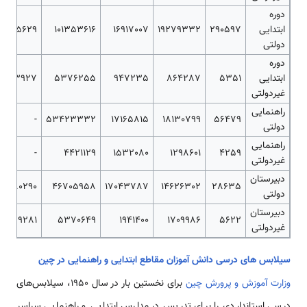
دوره
ابتدایی
290597
19279332
16917007
101353616
6175629
دولتی
دوره
ابتدایی
5351
864287
947235
5376255
313927
غیردولتی
راهنمایی
-
53423332
17165815
18130799
56479
دولتی
راهنمایی
-
4421129
1532080
1298601
4259
غیردولتی
دبیرستان
7080290
46705958
17043787
14626302
28635
دولتی
دبیرستان
629281
5370649
1941400
1709986
5622
غیردولتی
سیلابس های درسی دانش آموزان مقاطع ابتدایی و راهنمایی در چین
وزارت آموزش و پرورش چین
برای نخستین بار در سال 1950، سیلابس‌های
درسی استانداردی را برای تدریس در مدارس ابتدایی و راهنمایی سراسر