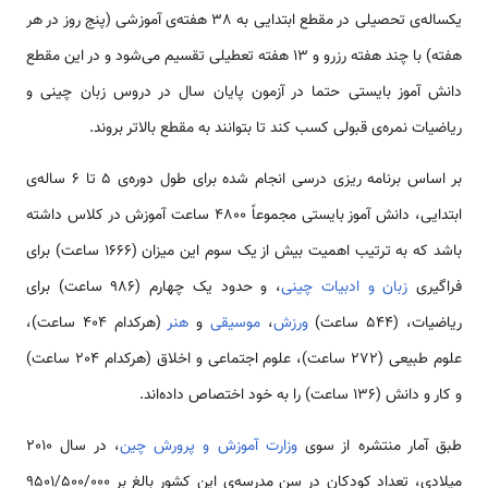
یکساله‌ی تحصیلی در مقطع ابتدایی به 38 هفته‌ی آموزشی (پنج روز در هر
هفته) با چند هفته رزرو و 13 هفته تعطیلی تقسیم می‌شود و در این مقطع
دانش آموز بایستی حتما در آزمون پایان سال در دروس زبان چینی و
ریاضیات نمره‌ی قبولی کسب کند تا بتوانند به مقطع بالاتر بروند.
بر اساس برنامه ریزی درسی انجام شده برای طول دوره‌ی 5 تا 6 ساله‌ی
ابتدایی، دانش آموز بایستی مجموعاً 4800 ساعت آموزش در کلاس داشته
باشد که به ترتیب اهمیت بیش از یک سوم این میزان (1666 ساعت) برای
فراگیری
زبان و ادبیات چینی
، و حدود یک چهارم (986 ساعت) برای
ریاضیات، (544 ساعت)
ورزش
،
موسیقی
و
هنر
(هرکدام 404 ساعت)،
علوم طبیعی (272 ساعت)، علوم اجتماعی و اخلاق (هرکدام 204 ساعت)
و کار و دانش (136 ساعت) را به خود اختصاص داده‌اند.
طبق آمار منتشره از سوی
وزارت آموزش و پرورش چین
، در سال 2010
میلادی، تعداد کودکان در سن مدرسه‌ی این کشور بالغ بر ۹۵۰۱/۵۰۰/۰۰۰