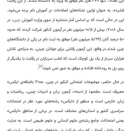
این تعداد، تنها 270 هزار نفر موفق به ورود به دانشگاه شدند. از این رقابت
فشرده، به عنوان اولین نشانه‌های اصلاحات در آموزش نام برده می‌شود.
این در حالی است که بر اساس آمار منتشره از سوی وزارت آموزش
چین
، در
سال 2008، بیش از ۱۰/۵ میلیون نفر در آزمون کنکور شرکت کردند که حدود
50 درصد آنان (۵/۹۹ میلیون نفر) موفق به ثبت نام در یکی از دانشگاه‌های
چین شدند.در واقع، این آزمون رقابتی برای جوانان چینی، به منزله­‌ی تلاش
هزاران سرباز از یک پل کوچک است که اغلب سربازان در رقابت با یکدیگر از
]
۳
[
روی پل به رودخانه افتاده و موفق به عبور نمی­ شوند
.
در حال­ حاضر، موضوعات امتحانی کنکور در چین، به«3 باضافه‌ی ایکس»
معروف است. مقصود از «سه»، آزمون زبان و ادبیات چینی، ریاضیات و
زبان خارجی است و منظور از «ایکس» رشته­‌های مورد نظر در امتحانات
سراسری کشور و استان­‌های مختلف است. در برخی از مناطق «ایکس»
یعنی امتحانات جامع رشته­‌ی علوم انسانی و علوم طبیعی است. به عبارت
دیگر، دانش آموزانی که برای شرکت در رشته­‌های علوم انسانی ثبت نام