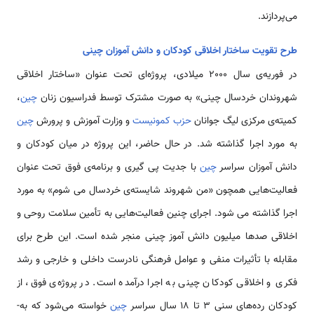
می‌پردازند.
طرح تقویت ساختار اخلاقی كودكان و دانش آموزان چینی
در فوریه­‌ی سال 2000 میلادی، پروژه‌ای تحت عنوان «ساختار اخلاقی
شهروندان خردسال چینی» به­ صورت مشترک توسط فدراسیون زنان
چین
،
کمیته‌ی مرکزی لیگ جوانان
حزب کمونیست
و وزارت آموزش و پرورش
چین
به مورد اجرا گذاشته شد. در حال­ حاضر، این پروژه در میان کودکان و
دانش آموزان سراسر
چین
با جدیت پی گیری و برنامه‌ی فوق تحت عنوان
فعالیت­‌هایی هم­چون «من شهروند شایسته‌ی خردسال می­ شوم» به مورد
اجرا گذاشته می­ شود. اجرای چنین فعالیت­‌هایی به تأمین سلامت روحی و
اخلاقی صدها میلیون دانش آموز چینی منجر شده است. این طرح برای
مقابله با تأثیرات منفی و عوامل فرهنگی نادرست داخلی و خارجی و رشد
فکری و اخلاقی کودکان چینی به اجرا درآمده است. در پروژه­‌ی فوق، از
کودکان رده­‌های سنی 3 تا 18 سال سراسر
چین
خواسته می‌شود که به­