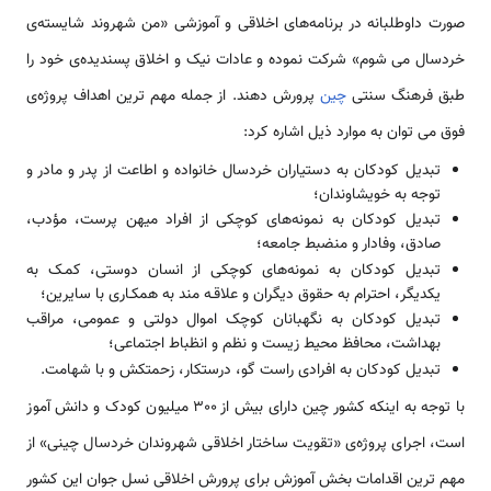
صورت داوطلبانه در برنامه‌های اخلاقی و آموزشی «من شهروند شایسته‌ی
خردسال می­ شوم» شرکت نموده و عادات نیک و اخلاق پسندیده‌ی خود را
طبق فرهنگ سنتی
چین
پرورش دهند. از جمله مهم ترین اهداف پروژه­‌ی
فوق می­ توان به موارد ذیل اشاره کرد:
تبدیل کودکان به دستیاران خردسال خانواده و اطاعت از پدر و مادر و
توجه به خویشاوندان؛
تبدیل کودکان به نمونه‌های کوچکی از افراد میهن پرست، مؤدب،
صادق، وفادار و منضبط جامعه؛
تبدیل کودکان به نمونه‌های کوچکی از انسان دوستی، کمـک به
یکدیگر، احترام به حقوق دیگران و علاقـه مند به همکـاری با سایرین؛
تبدیل کودکان به نگهبانان کوچک اموال دولتی و عمومی، مراقب
بهداشت، محافظ محیط زیست و نظم و انظباط اجتماعی؛
تبدیل کودکان به افرادی راست گو، درستکار، زحمتکش و با شهامت.
با توجه به این­که کشور چین دارای بیش از 300 میلیون کودک و دانش آموز
است، اجرای پروژه­‌ی «تقویت ساختار اخلاقی شهروندان خردسال چینی» از
مهم ترین اقدامات بخش آموزش برای پرورش اخلاقی نسل جوان این کشور