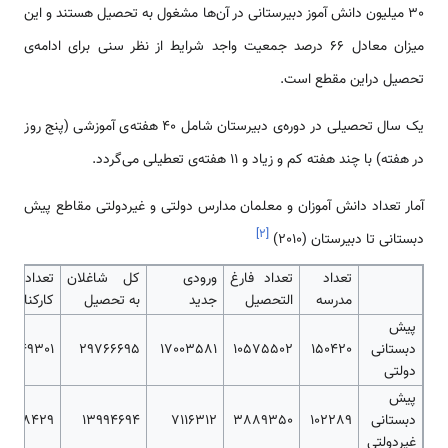
30 میلیون دانش آموز دبیرستانی در آن‌ها مشغول به تحصیل هستند و این
میزان معادل 66 درصد جمعیت واجد شرایط از نظر سنی برای ادامه‌ی
تحصیل دراین مقطع است.
یک سال تحصیلی در دوره‌ی دبیرستان شامل 40 هفته‌ی آموزشی (پنج روز
در هفته) با چند هفته کم و زیاد و 11 هفته‌ی تعطیلی می‌گردد.
آمار تعداد دانش آموزان و معلمان مدارس دولتی و غیردولتی مقاطع پیش
]
۲
[
دبستانی تا دبیرستان (2010)
تعداد
تعداد فارغ
ورودی
کل شاغلان
تعداد
مدرسه
التحصیل
جدید
به تحصیل
کارکنان
پیش
دبستانی
150420
10575502
17003581
29766695
1849301
دولتی
پیش
دبستانی
102289
3889350
7116312
13994694
1168429
غیردولتی