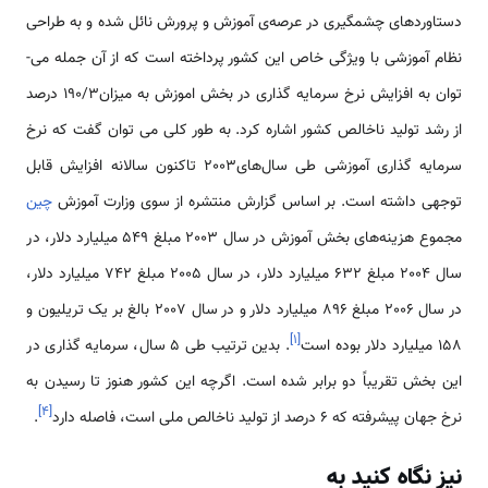
دستاوردهای چشمگیری در عرصه‌ی آموزش و پرورش نائل شده و به طراحی
نظام آموزشی با ویژگی خاص این کشور پرداخته است که از آن جمله می­
توان به افزایش نرخ سرمایه گذاری در بخش اموزش به میزان190/3 درصد
از رشد تولید ناخالص کشور اشاره کرد. به طور کلی می­ توان گفت که نرخ
سرمایه گذاری آموزشی طی سال­‌های2003 تاکنون سالانه افزایش قابل
توجهی داشته است. بر اساس گزارش منتشره از سوی وزارت آموزش
چین
مجموع هزینه‌های بخش آموزش در سال 2003 مبلغ 549 میلیارد دلار، در
سال 2004 مبلغ 632 میلیارد دلار، در سال 2005 مبلغ 742 میلیارد دلار،
در سال 2006 مبلغ 896 میلیارد دلار و در سال 2007 بالغ بر یک تریلیون و
]
۱
[
158 میلیارد دلار بوده است
. بدین ترتیب طی 5 سال، سرمایه گذاری در
این بخش تقریباً دو برابر شده است. اگرچه این کشور هنوز تا رسیدن به
]
۴
[
نرخ جهان پیشرفته که 6 درصد از تولید ناخالص ملی است، فاصله دارد
.
نیز نگاه کنید به