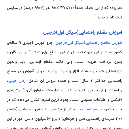
نفر بوده که از این تعداد جمعاً ۹۵۰۱/۳۰۰/۰۰۰ نفر (۹۹/۷ درصد) در مدارس
]
۱
[
ثبت نام کرده‌اند
.
آموزش مقطع راهنمایی(سیکل اول)درچین
آموزش مقطع راهنمایی(سیکل اول)درچین
، جزو آموزش اجباری 9 ساله‌ی
کشور است. از این جهت تحصیل در این مقطع برای دانش آموزان رایگان و
بدون پرداخت هزینه است، ولی مانند مقطع ابتدایی، باید والدین
هزینه‌های کتاب و نوشت افزار را خود بپردازند. دوران آموزش در مقطع
راهنمایی حداکثر 3 سال است و عمده دروس آن شامل:
زبان چینی
،
ریاضیات، زبان خارجی، فیزیک، شیمی، تعلیمات ایدئولوژیکی، آموزش‌های
اخلاقی و اطلاعات عمومی است. جدید ترین آمارها نشان می‌دهد که در
حال حاضر، در
سرتاسر چین
بیش از 60 هزار مدرسه‌ی راهنمایی (شامل
300 مدرسه‌ی راهنمایی فنی و حرفه‌ای) دایر و 60 میلیون دانش آموز در این
مقطع تحصیل می‌کنند. میزان ورودی دانش آموزان این مقطع به بیش از