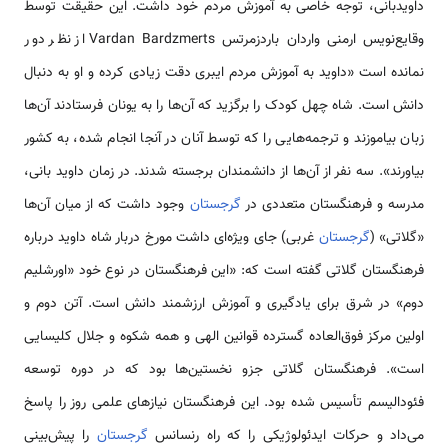
داویدبانی، توجه خاصی به آموزش مردم خود داشت. این حقیقت توسط
وقایع‌نویس ارمنی واردان باردزمرتس Vardan Bardzmerts از نظر دور
نمانده است «داوید به آموزش مردم ایبری دقت زیادی کرده و او به دنبال
دانش است. شاه چهل کودک را برگزید که آن‌ها را به یونان فرستادند آن‌ها
زبان بیاموزند و ترجمه‌هایی را که توسط آنان در آنجا انجام شده، به کشور
بیاورند». سه نفر از آن‌ها از دانشمندان برجسته شدند. در زمان داوید بانی،
مدرسه و فرهنگستان متعددی در
گرجستان
وجود داشت که از میان آن‌ها
«گلاتی» (
گرجستان
غربی) جای ویژه‌ای داشت مورخ دربار شاه داوید درباره
فرهنگستان گلاتی گفته است که: «این فرهنگستان در نوع خود «اورشلیم
دوم» در شرق برای یادگیری و آموزش ارزشمند دانش است. آتن دوم و
اولین مرکز فوق‌العاده گسترده قوانین الهی و همه شکوه و جلال کلیسایی
است». فرهنگستان گلاتی جزو نخستین‌ها بود که در دوره توسعه
فئودالیسم تأسیس شده بود. این فرهنگستان نیازهای علمی روز را پاسخ
می‌داد و حرکات ایدئولوژیکی را که راه رنسانس
گرجستان
را پیش‌بینی