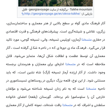
Tsikhe mountain - برگرفته از سایت georgiavoyage - قابل
بازیابی از:
http://georgiavoyage.ge/en/okros-tsikhe/
آثار فرهنگ مادی گواه بر سطح بالایی از هنر معماری و ساختمان‌سازی،
زرگری، نقاشی و شیشه‌گری است. پیشرفت‌های فرهنگی و قدرت اقتصادی
در حفاری
متسختا
آرمازی، اوپلیس تسیخه، وانی، تسیخه گوجی، مورد تائید
قرار می‌گیرد. فرهنگ مادی دوره‌ای که در ناحیه شکل گرفته است، آثار
معماری آن توسط عظمت و لطافت شکل آن‌ها، متمایز می‌شود. قابل
ملاحظه است که در
متسختا
اداره‌ای برای معماران و هنرمندان برجسته
وجود داشت. از آثار ارزنده آرماز تسیخه (ارگ) شاه نشین است، که باید
مستثنی شود. از این نوع، قلعه بزرگ دیگری در روستاهای تسیستاموری در
ناحیه
متسختا
است که به نام زدان تسیخه شناخته می‌شود و مؤلفان
خارجی آن را سئوسامورا نام برده‌اند. گورستان (بقعه) اعضای خانواده
سلطنتی و اشراف که در
متسختا
یافت شده‌اند، نمونه کاملی از آثار معماری