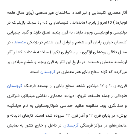
آثار معماری کلیسایی و نیز تعداد ساختمان غیر مذهبی (برای مثال قلعه
اوجارما) تا امروز پابرجا مانده‌اند. کلیساهایی که با سبک بازیلیک در
بولنیسی و اوربنیسی وجود دارند، به قرن پنجم تعلق دارند و گنبد چلیپایی
کلیسای جواری پایان قرن ششم و اوایل قرن هفتم در نزدیکی
متسختا
، در
محل تلاقی رودهای آزاگوی، و متکواری (کورا) ساخته شده‌اند که از آثار
ارزشمند معماری هستند. در تاریخ این آثار به قرن پنجم و ششم میلادی بر
می‌گردد که گواه سطح بالای هنر معماری در
گرجستان
است.
قرن‌های 11 و 12 میلادی شاهد سطح بالایی از توسعه فرهنگ
گرجستان
فئودالی از جمله فلسفه، تاریخ، ادبیات، معماری، نقاشی مینیاتور، فلزکاری
و سفالگری بود. منظومه عظیم حماسی شوتاروستاولی به نام «پلنگینه
پوش» در پایان قرن 12 و آغاز قرن 13 سروده شده است. کارهای ادیبانه و
عالمان‌های در مراکز فرهنگی
گرجستان
در داخل و خارج کشور به نمایش