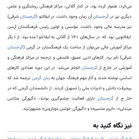
می‌کرد، هموار کرده بود. در کنار گلاتی، مراکز فرهنگی روشنگری و علمی
دیگری نیز در
گرجستان
آن زمان وجود داشت. در ایقالتو (
گرجستان
شرقی)
نیز مدرسه عالی وجود داشت. مؤسس و اولین رئیس فرهنگستان آرسن
ایقالتویی بود که در سال‌های 1120 از گلاتی به ایقالتو آمده بود. از دیگر
مراکز آموزش عالی می‌توان از ساخت یک فرهنگستان در گرمی (
گرجستان
شرقی) نام برد. کارهای ادبی عمیق، فلسفی و ترجمه در مراکز فرهنگی و
آموزشی در خارج از
گرجستان
انجام می‌شد. در این دوره تعدادی کارهای
اساسی نوشته شدند و آثار مهم فرهنگ جهان به
زبان گرجی
ترجمه شد که
پیشرفت دانش و ادبیات ملی را تسهیل کردند. از دانشمندان گرجی که در
خار ج از
گرجستان
دارای فعالیت چشم‌گیری بودند، «گیورگی متاتس
میندلی»، «اپرم متسیره» و «گیورگی خوتس مونازونی» مشهورترند.
نیز نگاه کنید به
فرهنگ عمومی ژاپن
؛
فرهنگ عمومی سودان
؛
فرهنگ عمومی زیمبابوه
؛