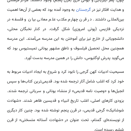
چون: پطر ایبریایی و ایوانی لازی (قرن پنجم) وجود داشتند. مراکز فرهنگی
و هدایت افکار نیز در
گرجستان
به وجود آمده بود که بعضی از آن‌ها اهمیت
بین‌المللی داشتند. در قرن چهارم مکتب علم معانی بیان و فلسفه در
نزدیکی فازیس (پوتی امروزی) شکل گرفت. در کنار نخبگان محلی،
دانشجویانی از خارج نیز برای آموختن به این مدرسه می‌آمدند. این مدرسه
همچنین محل تحصیل فیلسوف و ناطق مشهور یونانی تمیستیوس بود که
می‌گوید پدرش اوگئیوس، دانش را در همین مدرسه بدست آورد.
مسیحیت ادبیات کهن گرجی را نابود کرد و شروع به ایجاد ادبیات مربوط به
خود کرد که اغلب شامل آثار ترجمه شده بود. قدیمی‌ترین کتاب‌ها و سپس
انجیل‌ها و «وصیت نامه قدیمی» از منشاء یونانی و سریانی ترجمه شدند.
بزودی کارهای اصلی، اغلب تاریخ انبیاء و قدیسین ظاهر شدند. «شهادت
شوشانیک» گرجی قدیمی، در قرن پنجم نوشته شده بود. چنین کار دیگری
از نویسنده‌ای گمنام، تحت عنوان در «شهادت آستاته متسختی» از قرن
ششم رسیده است.