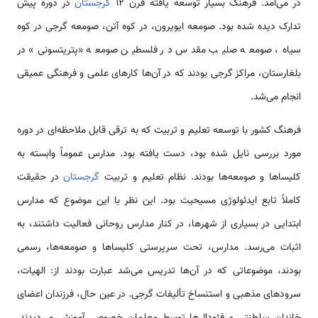
در می‌آمد. فرهنگ بسیار توسعه یافته قرن 12
گرجستان
در دوره پیش
تدارک دیده شده بود. صومعه ایویرون، در کوه آتن، صومعه گرجی در کوه
سیاه، صومعه صلیب مقدس در فلسطین صومعه «پتریتسونی» در
بلغارستان، مراکز گرجی بودند که در آن‌ها کارهای علمی و فرهنگی عمیقی
انجام می‌شد.
فرهنگ کشور با توسعه تعلیم و تربیت که به ترقی قابل ملاحظه‌ای در دوره
مورد بررسی نایل شده بود، دست یافته بود. مدارس عموماً وابسته به
کلیساها و صومعه‌ها بودند. نظام تعلیم و تربیت
گرجستان
در حقیقت
کاملاً تابع ایدئولوژی مسیحیت بود. این نظر با این موضوع که مدارس
ابتدایی در بسیاری از شهرها، در کنار مدارس روحانی فعالیت داشتند، به
اثبات می‌رسد. مدارس، تحت سرپرستی کلیساها و صومعه‌ها، رسمی
بودند، موضوعاتی که در آن‌ها تدریس می‌شد عبارت بودند از: الهیات،
سرودهای مذهبی و استنساخ تألیفات گرجی. در عین حال، فرزندان اعضای
خاندان سلطنتی و فئودال‌ها توسط معلمان خصوصی آموزش می‌دیدند.