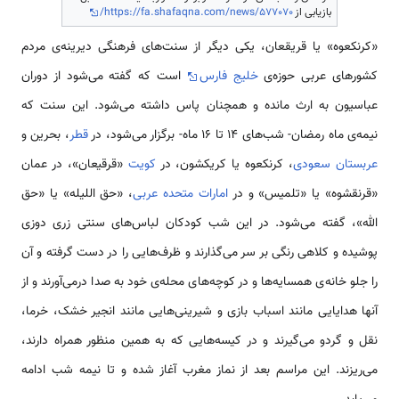
بازیابی از
https://fa.shafaqna.com/news/577070/
«کرنکعوه» یا قریقعان، یکی دیگر از سنت‌های فرهنگی دیرینه‌ی مردم
کشورهای عربی حوزه‌ی
خلیج فارس
است که گفته می‌شود از دوران
عباسیون به ارث مانده و همچنان پاس داشته می‌شود. این سنت که
نیمه‌ی ماه رمضان- شب‌های 14 تا 16 ماه- برگزار می‌شود، در
قطر
، بحرین و
عربستان سعودی
، کرنکعوه یا کریکشون، در
کویت
«قرقیعان»، در عمان
«قرنقشوه» یا «تلمیس» و در
امارات متحده عربی
، «حق اللیله» یا «حق
الله»، گفته می‌شود. در این شب کودکان لباس‌های سنتی زری دوزی
پوشیده و کلاهی رنگی بر سر می‌گذارند و ظرف‌هایی را در دست گرفته و آن
را جلو خانه‌ی همسایه‌ها و در کوچه‌های محله‌ی خود به صدا درمی‌آورند و از
آنها هدایایی مانند اسباب بازی و شیرینی‌هایی مانند انجیر خشک، خرما،
نقل و گردو می‌گیرند و در کیسه‌هایی که به همین منظور همراه دارند،
می‌ریزند. این مراسم بعد از نماز مغرب آغاز شده و تا نیمه شب ادامه