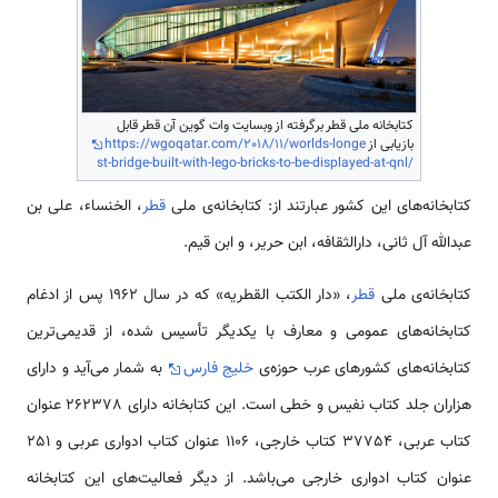
کتابخانه ملی قطر برگرفته از وبسایت وات گوین آن قطر قابل
بازیابی از
https://wgoqatar.com/2018/11/worlds-longe
st-bridge-built-with-lego-bricks-to-be-displayed-at-qnl/
کتابخانه‌های این کشور عبارتند از: کتابخانه‌‌ی ملی
قطر
، الخنساء، علی بن
عبدالله آل ثانی، دارالثقافه، ابن حریر، و ابن قیم.
کتابخانه‌ی ملی
قطر
، «دار الکتب القطریه» که در سال 1962 پس از ادغام
کتابخانه‌های عمومی و معارف با یکدیگر تأسیس شده، از قدیمی‌ترین
کتابخانه‌های کشورهای عرب حوزه‌ی
خلیج فارس
به شمار می‌آید و دارای
هزاران جلد کتاب نفیس و خطی است. این کتابخانه دارای 262378 عنوان
کتاب عربی، 37754 کتاب خارجی، 1106 عنوان کتاب ادواری عربی و 251
عنوان کتاب ادواری خارجی می‌باشد. از دیگر فعالیت‌های این کتابخانه