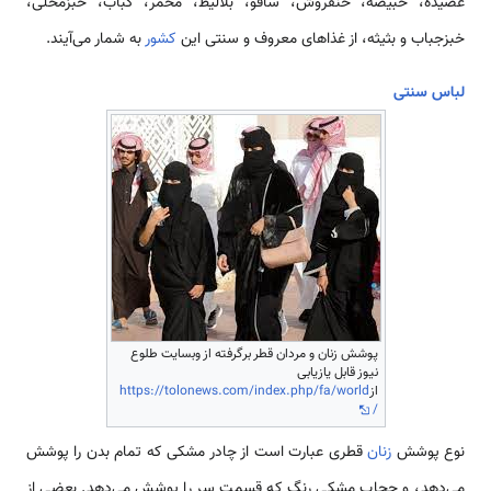
عصیده، خبیصه، خنفروش، ساقو، بلالیط، محمر، کباب، خبزمحلی،
خبزجباب و بثیثه، از غذاهای معروف و سنتی این
کشور
به شمار می‌آیند.
لباس سنتی
پوشش زنان و مردان قطر برگرفته از وبسایت طلوع
نیوز قابل یازیابی
از
https://tolonews.com/index.php/fa/world
/
نوع پوشش
زنان
قطری عبارت است از چادر مشکی که تمام بدن را پوشش
می‌‌دهد، و حجاب مشکی رنگ که قسمت سر را پوشش می‌‌دهد. بعضی از