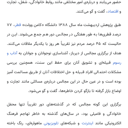
حضور می‌یابند و درباره‌ی امور مختلفی مانند روابط خانوادگی، شغل، تجارت
و
اقتصاد
، گفت و گو می‌کنند.
طبق پژوهش اردیبهشت ماه سال 1388 دانشگاه «کامن وولت»
قطر
، 77
درصد قطری‌ها به طور هفتگی در مجالس دور هم جمع می‌شوند. این در
حالیست که 45 درصد مردم نیز تقریباً هر روز با یکدیگر ملاقات می‌کنند.
هدف از برگزاری مجالس از دیرباز، آشناسازی نوجوانان و جوانان به
آداب و
رسوم
قبیله‌ای و تشویق آنان برای حفظ این سنت، همچنین بررسی
مشکلات احتمالی افراد قبیله و حل اختلافات آنان از طریق مسالمت آمیز
بوده است و در عین حال در این مجالس درباره‌ی مسائلی مانند تجارت و
اوضاع بازار گرفته تا بازگو کردن خاطره‌ها، گفت و گو می‌شود.
برگزاری این گونه مجالس که در گذشته‌های دور تقریباً تنها محفل
خانوادگی و فامیلی بود، در سال‌های گذشته به خاطر تهاجم فرهنگ
الکترونیکی مانند
اینترنت
و شبکه‌های
تلویزیونی
ماهواره‌ای، رنگ باخته