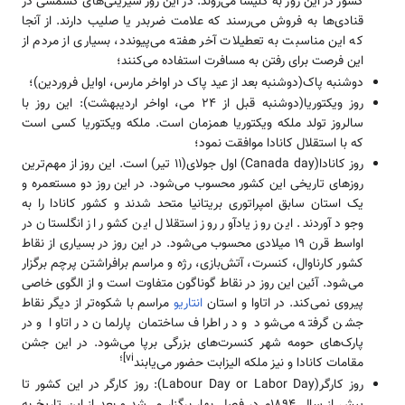
کشور در این روز به کلیسا می‌روند. در این روز شیرینی‌های کشمشی در
قنادی‌ها به فروش می‌رسند که علامت ضربدر یا صلیب دارند. از آنجا
که این مناسبت به تعطیلات آخر هفته می‌پیوندد، بسیاری از مردم از
این فرصت برای رفتن به مسافرت استفاده می‌کنند؛
دوشنبه پاک(دوشنبه بعد از عید پاک در اواخر مارس، اوایل فروردین)؛
روز ویکتوریا(دوشنبه قبل از 24 می، اواخر اردیبهشت): این روز با
سالروز تولد ملکه ویکتوریا همزمان است. ملکه ویکتوریا کسی است
که با استقلال کانادا موافقت نمود؛
روز کانادا(Canada day) اول جولای(11 تیر) است. این روز از مهم‌ترین
روزهای تاریخی این کشور محسوب می‌شود. در این روز دو مستعمره و
یک استان سابق امپراتوری بریتانیا متحد شدند و کشور کانادا را به
وجود آوردند. این روز یادآور روز استقلال این کشور از انگلستان در
اواسط قرن 19 میلادی محسوب می‌شود. در این روز در بسیاری از نقاط
کشور کارناوال، کنسرت، آتش‌بازی، رژه و مراسم برافراشتن پرچم برگزار
می‌شود. آئین این روز در نقاط گوناگون متفاوت است و از الگوی خاصی
پیروی نمی‌کند. در اتاوا و استان
انتاریو
مراسم با شکوه‌تر از دیگر نقاط
جشن گرفته می‌شود و در اطراف ساختمان‌ پارلمان در اتاوا و در
پارک‌های حومه شهر کنسرت‌های بزرگی برپا می‌شود. در این جشن
vi]؛
مقامات کانادا و نیز ملکه الیزابت حضور می‌یابند
روز کارگر(Labour Day or Labor Day): روز کارگر در این کشور تا
پیش از سال 1894م در فصل بهار برگزار می‌شد و بعد از این تاریخ به