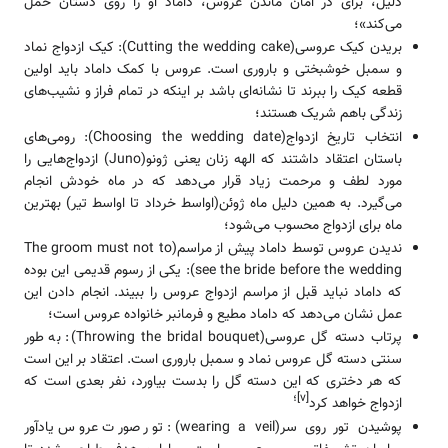
دلیل، برای در امان ماندن عروس، داماد او را روی دستان حمل
می‌کند»؛
بریدن کیک عروسی(Cutting the wedding cake): کیک ازدواج نماد
و سمبل خوشبختی و باروری است. عروس با کمک داماد باید اولین
قطعه کیک را ببرند تا نشانه‌ای باشد بر اینکه در تمام فراز و نشیب‌های
زندگی باهم شریک هستند؛
انتخاب تاریخ ازدواج(Choosing the wedding date): رومی‌های
باستان اعتقاد داشتند که الهه زنان یعنی ژونو(Juno) ازدواج‌هایی را
مورد لطف و مرحمت زیاد قرار می‌دهد که در ماه خودش انجام
می‌گیرد. به همین دلیل ماه ژوئن(اواسط خرداد تا اواسط تیر) بهترین
ماه برای ازدواج محسوب می‌شود؛
ندیدن عروس توسط داماد پیش از مراسم(The groom must not to
see the bride before the wedding): یکی از رسوم قدیمی این بوده
که داماد نباید قبل از مراسم ازدواج عروس را ببیند. انجام دادن این
عمل نشان می‌دهد که داماد مطیع و فرمانبر خانواده عروس است؛
پرتاب دسته گل عروسی(Throwing the bridal bouquet): به طور
سنتی دسته گل عروس نماد و سمبل باروری است. اعتقاد بر این است
که هر دختری که این دسته گل را بدست بیاورد، نفر بعدی است که
[v]؛
ازدواج خواهد کرد
پوشیدن تور روی سر(wearing a veil): تور صورت عروس یادآور