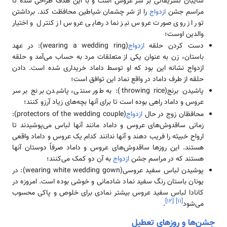
سایبان تشریفاتی بر سر عروس است و با این هدف طراحی شده تا
مراسم جشن
ازدواج
را از شر چشمان شیاطین محافظت کند. برداشتن
تور از روی صورت عروس نیز نماد رهایی عروس از کنترل و اختیار
والدین اوست؛
دست کردن حلقه
ازدواج
(wearing a wedding ring): در عهد
باستان، زن به عنوان یکی از متعلقات مرد به حساب می‌آمد و حلقه
ازدواج نشانه این بود که او توسط داماد خریداری شده است. دادن
حلقه از طرف داماد در واقع نماد این توافق است؛
پاشیدن برنج(throwing rice): به طور سنتی، پاشیدن برنج بر سر
عروس و داماد راهی بوده است تا برای آنها بچه‌های زیاد آرزو کنند؛
محافظان زوج در حال
ازدواج
(protectors of the wedding couple):
زمانی ساقدوش‌های عروس و داماد مانند آنها لباس می‌پوشیدند تا
ارواح خبیثه را فریب دهند و آنها ندانند کدام یک عروس و داماد واقعی
هستند. این روزها ساقدوش‌های عروس و داماد صرفاً دوستان آنها
هستند که در مراسم جشن
ازدواج
به آن دو کمک می‌کنند؛
پوشیدن لباس سفید عروسی(wearing white wedding gown): در
یونان باستان رنگ سفید نماد شادمانی و خوشی بوده است. امروزه در
کانادا لباس سفید عروس بیشتر نمادی برای خلوص و پاکی محسوب
]
۱۲
[
]
۱۱
[
می‌شود
.
جشن‌ها و روزهای تعطیل