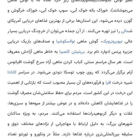
نظیر نوعی آبگوشت(بیسکوییت‌های ریزِ خرد شده که با نوعی ماهی
می‌جوشانند)، خوراک باله خوک آبی، سوپ خوک آبی، خوراک خرگوش و
گوزن دیده می‌شود. این استان‌ها برخی از بهترین غذاهای دریایی آمریکای
ش
مالی
را نیز تهیه می‌کنند. از آ‌ن جمله می‌توان از خرچنگ دریایی بسیار
عالی
نیوبرونزویک
، ‌گوش ماهی
نوااسکوشیا
و صدف‌های باریک دریایی
جزیره پرنس ادوارد نام برد.
بریتیش کلمبیا
به خاطر ماهی آزادش معروف
است. هر سال مراسم سنتی کباب کردن ماهی آزاد سرخ گوشت اقیانوس
آرام برگزار می‌گردد که روی چوب توسکا دودی می‌شود. در سراسر
کانادا
‌شیره درخت
افرا
و فرآورده‌های آن بسیار محبوب است که بازتابی از اهمیت
این درخت در این کشور است. مردم برای حفظ سلامتی‌شان ‌مصرف گوشت
را در غذاهایشان کاهش داده‌اند و در عوض بیشتر ‌از میوه‌ها و سبزی‌ها،
‌غلات و دیگر کربوهیدرات‌ها استفاده می‌کنند. مردم، به ویژه ساکنان
شهرهای بزرگ‌، به دلیل ارتباط با مهاجرانی از نژادهای مختلف ذوق و
سلیقه بین‌المللی‌تری درباره غذاها دارند. مثلاً‌ در ونکورو و تورنتو ‌تعداد