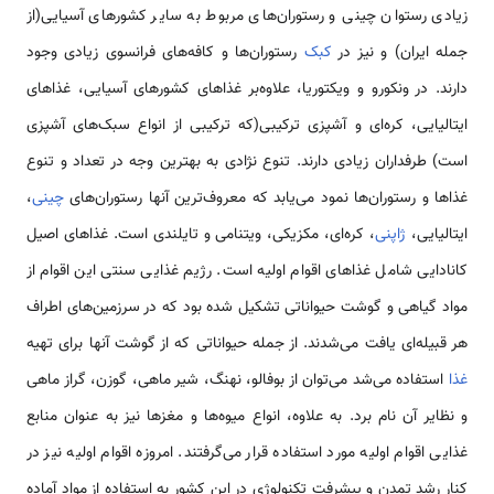
زیادی رستوان چینی و رستوران‌های مربوط به سایر کشورهای آسیایی(از
جمله ایران) و نیز در
کبک
‌رستوران‌ها و کافه‌های فرانسوی زیادی وجود
دارند. در ونکورو و ویکتوریا، ‌علاوه‌بر غذاهای کشورهای آسیایی، غذاهای
ایتالیایی، ‌کره‌ای و آشپزی ترکیبی(که ترکیبی از انواع سبک‌های آشپزی
است) طرفداران زیادی دارند. تنوع نژادی به بهترین وجه در تعداد و تنوع
غذاها و رستوران‌ها نمود می‌یابد که معروف‌ترین آنها رستوران‌های
چینی
،
ایتالیایی،
ژاپنی
، ‌کره‌ای، ‌مکزیکی، ویتنامی و تایلندی است. غذاهای اصیل
کانادایی شامل غذاهای اقوام اولیه است. رژیم غذایی سنتی این اقوام از
مواد گیاهی و گوشت حیواناتی تشکیل شده بود که در سرزمین‌های اطراف
هر قبیله‌ای یافت می‌شدند. از جمله حیواناتی که از گوشت آنها برای تهیه
غذا
استفاده می‌شد می‌توان از بوفالو، نهنگ، شیر ماهی، گوزن، گراز ماهی
و نظایر آن نام برد. به علاوه، انواع میوه‌ها و مغزها نیز به عنوان منابع
غذایی اقوام اولیه مورد استفاده قرار می‌گرفتند. امروزه اقوام اولیه نیز در
کنار رشد تمدن و پیشرفت تکنولوژی در این کشور به استفاده از مواد آماده