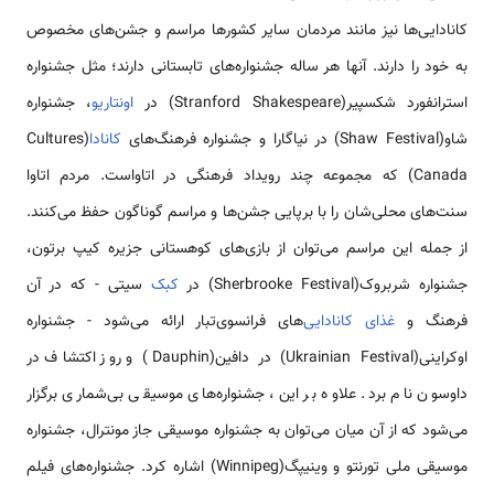
کانادایی‌ها نیز مانند مردمان سایر کشورها مراسم و جشن‌های مخصوص
به خود را دارند. آنها هر ساله جشنواره‌های تابستانی دارند؛ مثل جشنواره
استرانفورد شکسپیر(Stranford Shakespeare) در
اونتاریو
، ‌جشنواره
شاو(Shaw Festival) در نیاگارا و جشنواره فرهنگ‌های
کانادا
(Cultures
Canada) که مجموعه چند رویداد فرهنگی در اتاواست. مردم اتاوا
سنت‌های محلی‌شان را با برپایی جشن‌ها و مراسم گوناگون حفظ می‌کنند.‌
از جمله این مراسم می‌توان از بازی‌های کوهستانی جزیره کیپ برتون،
‌جشنواره شربروک(Sherbrooke Festival) در
کبک
سیتی - که در آن
فرهنگ و
غذای کانادایی‌
های فرانسوی‌تبار ارائه می‌شود - ‌جشنواره
اوکراینی(Ukrainian Festival) در دافین(Dauphin) و روز اکتشاف در
داوسون نام برد. علاوه بر این‌، جشنواره‌های موسیقی بی‌شماری برگزار
می‌شود که از آن میان می‌توان به جشنواره موسیقی جاز مونترال،‌ جشنواره
موسیقی ملی تورنتو و وینیپگ(Winnipeg) اشاره کرد. جشنواره‌های فیلم