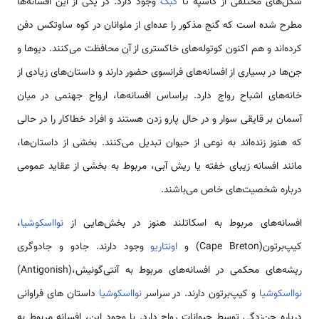
شکل‌های مختلفی از گاسپه تا
کبک
وجود دارد. در یکی از این افسانه‌ها
مطرح شده است که گنج مذکور را عده‌ای از ملوانان در کوه ساوتکس دفن
کرده‌اند و هم اکنون کوتوله‌های خاکستری از آن محافظت می‌کنند. دیوها و
جن‌ها در بسیاری از افسانه‌های فرانسوی حضور دارند و داستان‌های زیادی از
خانه‌های اشباح رواج دارد. براساس افسانه‌ها، ارواح جهنمی در میان
آسمان بر قایقی سوار و در حال پارو زدن هستند و افراد خطاکار را در حالی
که هنوز زنده‌اند به نوعی از حیوان تبدیل می‌کنند. بخشی از داستان‌ها،
مانند افسانه زیبای خفته یا ریش آبی، مربوط به بخشی از عقاید عمومی
درباره شخصیت‌های خاص می‌باشند.
افسانه‌های مربوط به اسکاتلند هنوز در بخش‌هایی از
نوااسکوشیا
،
کیپ‌برتون(Cape Breton) و
اونتاریو
وجود دارند. جادو و جادوگری
ریشه‌های محکمی در افسانه‌های مربوط به آنتی‌گونیش،(Antigonish)
نوااسکوشیا
و کیپ‌برتون دارند. در سراسر
نوااسکوشیا
داستان های فراوانی
درباره جن‌زدگی توسط حیوانات رواج دارد. با وجود این، افسانه مربوط به