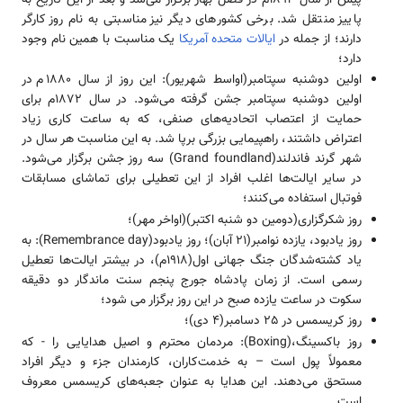
پاییز منتقل شد. برخی کشورهای دیگر نیز مناسبتی به نام روز کارگر
دارند؛ از جمله در
ایالات متحده
آمریکا
یک مناسبت با همین نام وجود
دارد؛
اولین دوشنبه سپتامبر(اواسط شهریور): این روز از سال 1880م در
اولین دوشنبه سپتامبر جشن گرفته می‌شود. در سال 1872م برای
حمایت از اعتصاب‌ اتحادیه‌های صنفی، که به ساعت کاری زیاد
اعتراض داشتند، راهپیمایی بزرگی برپا شد. به این مناسبت هر سال در
شهر گرند فاندلند(Grand foundland) سه روز جشن برگزار می‌شود.
در سایر ایالت‌ها اغلب افراد از این تعطیلی برای تماشای مسابقات
فوتبال استفاده می‌کنند؛
روز شکرگزاری(دومین دو شنبه اکتبر)(اواخر مهر)؛
روز یادبود، یازده نوامبر(21 آبان)؛ روز یادبود(Remembrance day): به
یاد کشته‌شدگان جنگ جهانی اول(1918م)، ‌در بیشتر ایالت‌ها تعطیل
رسمی است. از زمان پادشاه جورج پنجم سنت ماندگار دو دقیقه
سکوت در ساعت یازده صبح در این روز برگزار می شود؛
روز کریسمس در 25 دسامبر(4 دی)؛
روز باکسینگ،(Boxing):‌ مردمان محترم و اصیل ‌هدایایی را - که
معمولاً پول است – به خدمت‌کاران، ‌کارمندان جزء و دیگر افراد
مستحق می‌دهند. این هدایا به عنوان جعبه‌های کریسمس معروف
است.