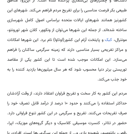
دشت‌ها و چمنزارهای بی‌شماری پراکنده شده است. از این‌رو، مناطق
طبیعی بکر فرصت مناسبی را برای تفریح مردم فراهم می‌کند. شهرهای این
کشورنیز همانند شهرهای ایالات متحده براساس اصول کامل شهرسازی
ساخته شده‌اند. از جمله این شهرها می‌توان از ونکوور، کلان شهر تورونتو،
مونترال،
کبک
و پایتخت آرام این کشور(اوتاوا) نام برد. این شهرها امکانات
و مراکز تفریحی بسیار مناسبی دارند که زمینه سرگرمی ساکنان را فراهم
می‌سازد. این امکانات موجب شده است تا این کشور یکی از مقاصد
توریستی برتر دنیا محسوب شود که هر سال میلیون‌ها بازدید کننده را به
خود جذب می‌کند.
مردم این کشور به کار سخت و تفریح فراوان اعتقاد دارند، از وقت آزادشان
حداکثر استفاده را می‌کنند و حدود 10 درصد از درآمد قابل تصرف خود را
صرف تفریحات می‌کنند. تفریح و سرگرمی‌ در این کشور تنوع فراوانی دارد.
حضور در تئاتر، کنسرت موسیقی کلاسیک و دیگر گروه‌های موزیک، اپرا،
رقص، پانتومیم، شعبده بازی و... از جمله این سرگرمی‌ها است. افرادی با