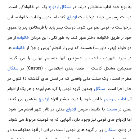
به نوع خود آداب متفاوتی دارند. در
سنگال
ازدواج
یک امر خانوادگی است.
دوست پسر می تواند درخواست
ازدواج
کند، اما بدون رضایت خانواده، این
درخواست به نوعی لغو می شود. دوست پسر باید با فرستادن پدر یا عموی
خود از طریق خانواده دختر عبور کند. به طور کلی، این مردان
خانواده
از هر
دو طرف (پدر، دایی...) هستند که پس از انجام "پرس و جو" از
خانواده
ها
در مورد شهرت، مذهب و همچنین آنها تصمیم نهایی را می گیرند.
همچنین مشکل کاست – طبقه بندی اجتماعی - (Castes) در
سنگال
مطرح است، یک سنت ملی واقعی که در نسل های گذشته تا کنون در
حال اجرا است.
سنگال
چندین گروه قومی را گرد هم آورده و هر یک از اقوام
آن
آداب و رسوم
خاص خود را دارد. بیشتر افراد
ازدواج
مذهبی می کنند،
یعنی در
مسجد
یا کلیسا، سپس
ازدواج
مدنی در تالار شهر انجام می شود.
اما ازدواج های قومی نیز وجود دارد، آنهایی که به قومیت مربوط می شوند.
در واقع،
سنگال
پر از گروه های قومی است، برخی از آنها مدتهاست در