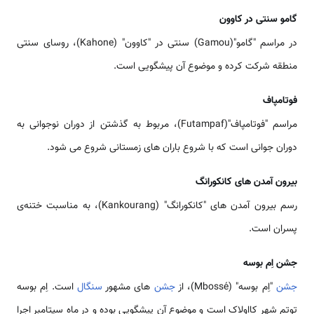
گامو سنتی در کاوون
در مراسم "گامو"(Gamou) سنتی در "کاوون" (Kahone)، روسای سنتی
منطقه شرکت کرده و موضوع آن پیشگویی است.
فوتامپاف
مراسم "فوتامپاف"(Futampaf)، مربوط به گذشتن از دوران نوجوانی به
دوران جوانی است که با شروع باران های زمستانی شروع می شود.
بیرون آمدن های کانکورانگ
رسم بیرون آمدن های "کانکورانگ" (Kankourang)، به مناسبت ختنه‌ی
پسران است.
جشن اِم بوسه
جشن
"اِم بوسه" (Mbossé)، از
جشن
های مشهور
سنگال
است. اِم بوسه
توتم شهر کااولاک است و موضوع آن پیشگویی بوده و در ماه سپتامبر اجرا