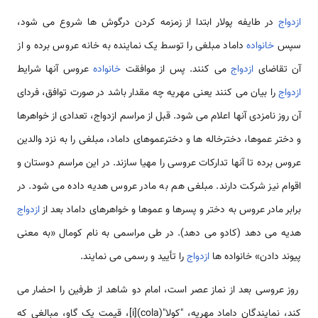
ازدواج
در طایفه پولار ابتدا از زمزمه کردن درگوش ها شروع می شود،
سپس
خانواده
داماد مبلغی را توسط یک نماینده به خانه عروس برده و از
آن تقاضای
ازدواج
می کنند. پس از موافقت
خانواده
عروس آنها شرایط
ازدواج
را بیان می کنند یعنی مهریه چه مقدار باشد در صورت توافق، فردای
آن روز نامزدی آنها اعلام می شود. قبل از مراسم ازدواج، تعدادی از خواهرها
و دختر عموها، دخترخاله ها و دخترعمو‌های داماد، مبلغی را به نزد والدین
عروس برده تا آنها تدارکات عروسی را مهیا سازند. در این مراسم دوستان و
اقوام نیز شرکت دارند. مبلغی هم به مادر عروس هدیه داده می شود. در
برابر مادر عروس به دختر و پسرها و عموها و خواهرهای داماد بعد از
ازدواج
هدیه می دهد (کادو می دهد). در طی مراسمی به نام کومال «به معنی
پیوند دادن» خانواده ها
ازدواج
را تأیید و رسمی می نمایند.
روز عروسی بعد از نماز عصر است، امام دو شاهد از طرفین را احضار می
کند، نمایندگان داماد مهریه، "کولا"(cola)[i]، قیمت یک گاو، مبالغی که