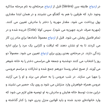
در
ازدواج
طایفه سِرِر (Sérère) قبل از
ازدواج
مرحله‌ای به نام مرحله مذاکره
وجود دارد که طرفین با هم به گفتگو می نشینند و در همان ابتدا مقداری
پول پرداخت می شود. مقدار مهریه را دختر با مادرش تعیین می کنند.
(مهریه صرف خرید جهیزیه می شود). سپس کولا (Cola) خریده شده و در
تمام فامیل پخش می شود. قبل از
ازدواج
معمولاً دامادها برای مادر زن کار
می کردند تا به او نشان دهند که لیاقت و کارایی یک مرد را برای اداره
زندگی دارند. در مرحله‌ی بعدی روزی برای
ازدواج
تعیین می شود. معمولأ دو
روز را انتخاب می کنند دوشنبه و جمعه طی مراسمی دختر را به خانه شوهر
می آورند. از صبح تمام روستا دورهم جمع شده و تدارکات و مراسم عروسی
را مهیا می سازند. در شب عروس را به حمام می برند و او را می آرایند
عروس همراه خواهرش وارد منزلش می شود و روی یک حصیر می نشیند و
دراین مدت توسط خاله هایش و مادرش به او توصیه های لازم می شود که
وارد خانواده‌ای جدید شده و باید قوانین منزل پدری خود را کنار گذاشته و