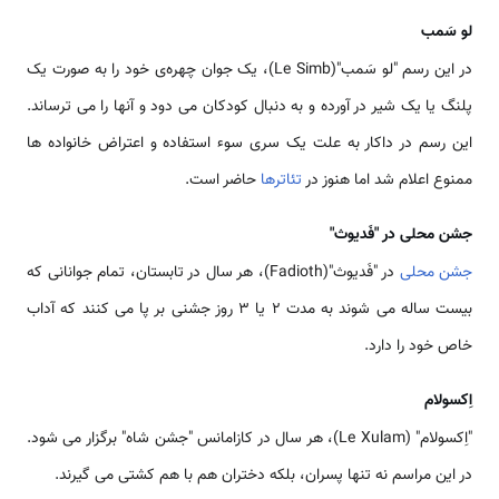
لو سَمب
در این رسم "لو سَمب"(Le Simb)، یک جوان چهره‌ی خود را به صورت یک
پلنگ یا یک شیر در آورده و به دنبال کودکان می دود و آنها را می ترساند.
این رسم در داکار به علت یک سری سوء استفاده و اعتراض خانواده ها
ممنوع اعلام شد اما هنوز در
تئاترها
حاضر است.
جشن محلی در "فَدیوث"
جشن محلی
در "فَدیوث"(Fadioth)، هر سال در تابستان، تمام جوانانی که
بیست ساله می شوند به مدت 2 یا 3 روز جشنی بر پا می کنند که آداب
خاص خود را دارد.
اِکسولام
"اِکسولام" (Le Xulam)، هر سال در کازامانس "جشن شاه" برگزار می شود.
در این مراسم نه تنها پسران، بلکه دختران هم با هم کشتی می گیرند.