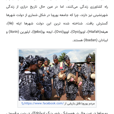
راه کشاورزی زندگی می‌کنند، اما در عین حال تاریخ درازی از زندگی
شهرنشینی نیز دارند، چرا که جامعه یوروبا در شکل شماری از دولت ‌شهر‌ها
گسترش یافت. شناخته‌ شده‌ ترین این دولت ‌شهر‌ها ایله (Ile)،
هیفه(Hiafah)، اویو(Oyo)، اووو(Ovo)، ایجه بو(Ijebo)، ایلورین (Ilorin) و
ایبادان (Ibadan) هستند.
مردم یوروبا.قابل بازیابی از
https://www.facebook.com/
یوروبا‌ها در عین حال در همسایگی شهر بزرگ ادو(Edo)، در بنین و قسمتی