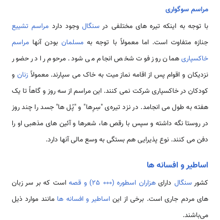
مراسم سوگواری
با توجه به اینکه تیره های مختلفی در
سنگال
وجود دارد
مراسم تشییع
جنازه متفاوت است. اما معمولاً با توجه به
مسلمان
بودن آنها
مراسم
خاکسپاری
همان روز فوت شخص انجام می شود. مرحوم را در حضور
نزدیکان و اقوام پس از اقامه نماز میت به خاک می سپارند. معمولاً
زنان
و
کودکان در خاکسپاری شرکت نمی کنند. این مراسم از سه روز و گاهاً تا یک
هفته به طول می انجامد. در نزد تیره‌ی "سِرِها" و "پُل ها" جسد را چند روز
در روستا نگه داشته و سپس با رقص ها، شعرها و آئین های مذهبی او را
دفن می کنند. نوع پذیرایی هم بستگی به وسع مالی آنها دارد.
اساطیر و افسانه ها
کشور
سنگال
دارای
هزاران اسطوره (000 25) و قصه
است که بر سر زبان
های مردم جاری است. برخی از این
اساطیر و افسانه ها
مانند موارد ذیل
می‌باشند.