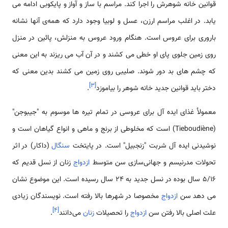
قوانین خانه شوهرش را اجرا کند. مراسم با ساز و آواز و پایکوبی ادامه می
یابد. در اغلب مراسم ارزن، عسل و لوبیا وجود دارد که همه‌ی آنها نشانه
باروری برای عروس است. هنگام ورود عروس به منزلش، پائین در منزل
روی زمین جلوی پای او خطی می کشند و در آن آب می ریزند به این معنی
که چشم های بد دور شوند. صلیبی روی زمین می کشند بدین معنی که
]
۳
[
دختر باید قوانین جدید خانه شوهر را بیاموزد
.
معمولأ غذای ایده آل برای عروسی در تمام تیره ها موسوم به "جیبوجن"
(Tieboudiène) است که مخلوطی از برنج و ماهی و انواع گیاهان است و
نوشیدنی ایده آل شربت "زنجبیل" است. در پایتخت
سنگال
(داکار) در اثر
تحولات مدرنیسم و جهانی‌سازی سن متوسط
ازدواج
زنان از نسل قدیم که
5/16 سال بوده در نسل جدید به 24 سال رسیده است. این موضوع نشان
می دهد سن
ازدواج
مخصوصا در شهرها بالا رفته است. نویسندگان زیادی
]
۴
[
علت اصلی بالا رفتن سن
ازدواج
را تحصیلات
زنان
می‌دانند
.