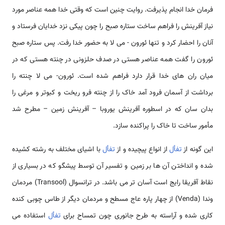
فرمان خدا انجام پذیرفت. روایت چنین است که وقتی خدا همه عناصر مورد
نیاز آفرینش را فراهم ساخت ستاره صبح را چون پیکی نزد خدایان فرستاد و
آنان را احضار کرد و تنها ئورون - می لا به حضور خدا رفت. پس ستاره صبح
ئورون را گفت همه عناصر هستی در صدف حلزونی در چنته هستی که در
میان ران های خدا قرار دارد فراهم شده است. ئورون- می لا چنته را
برداشت از آسمان فرود آمد خاک را از چنته فرو ریخت و کبوتر و مرغی را
بدان سان که در اسطوره آفرینش یوروبا – آفرینش زمین – مطرح شد
مأمور ساخت تا خاک را پراکنده سازد.
این گونه از
تفأل
از انواع پیچیده و از
تفأل
با اشیای مختلف به رشته کشیده
شده و انداختن آن ها بر زمین و تفسیر آن توسط پیشگو که در بسیاری از
نقاط آفریقا رایج است آسان تر می باشد. در ترانسوال (Transool) مردمان
وندا (Venda) از چهار پاره عاج مسطح و مردمان دیگر از طاس چوبی کنده
کاری شده و آراسته به طرح جانوری چون تمساح برای
تفأل
استفاده می