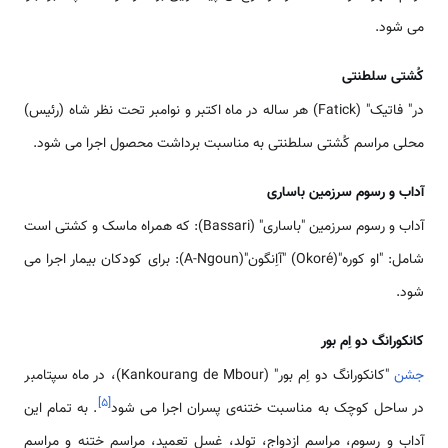
می شود.
کُشتی سلطنتی
در" فاتیک" (Fatick) هر ساله در ماه اکتبر و نوامبر تحت نظر شاه (رئیس)
محلی مراسم کُشتی سلطنتی به مناسبت برداشت محصول اجرا می شود.
آداب و رسوم سرزمین باساری
آداب و رسوم سرزمین "باساری" (Bassari): که همراه ماسک و کشتی است
شامل: "او کوره"(Okoré) "آاِنگون"(A-Ngoun): برای کودکان بیمار اجرا می
شود.
کانکورانگ دو اِم بور
جشن
"کانکورانگ دو اِم بور" (Kankourang de Mbour)، در ماه سپتامبر
]
۵
[
در ساحل کوچک به مناسبت ختنه‌ی پسران اجرا می شود
. به تمام این
آداب و رسوم، مراسم ازدواج، تولد، غسل تعمید، مراسم ختنه و مراسم