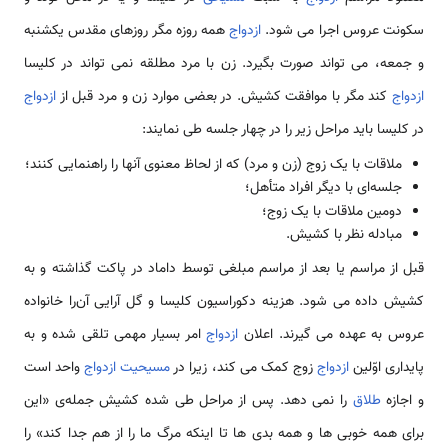
سکونت عروس اجرا می شود.
ازدواج
همه روزه مگر روزهای مقدس یکشنبه
و جمعه، می تواند صورت بگیرد. زن با مرد مطلقه نمی تواند در کلیسا
ازدواج
کند مگر با موافقت کشیش. در بعضی موارد زن و مرد قبل از
ازدواج
در کلیسا باید مراحل زیر را در چهار جلسه طی نمایند:
ملاقات با یک زوج (زن و مرد) که از لحاظ معنوی آنها را راهنمایی کنند؛
جلسه‌ای با دیگر افراد متأهل؛
دومین ملاقات با یک زوج؛
مبادله نظر با کشیش.
قبل از مراسم یا بعد از مراسم مبلغی توسط داماد در پاکت گذاشته و به
کشیش داده می شود. هزینه دکوراسیون کلیسا و گل آرایی آن‌را خانواده
عروس به عهده می گیرند. اعلان
ازدواج
امر بسیار مهمی تلقی شده و به
پایداری اوّلین
ازدواج
زوج کمک می کند، زیرا در
مسیحیت
ازدواج
واحد است
و اجازه
طلاق
را نمی دهد. پس از مراحل طی شده کشیش جمله‌ی «این
برای همه خوبی ها و همه بدی ها تا اینکه مرگ ما را از هم جدا کند» را