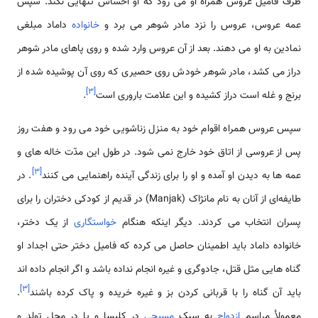
طرف فامیل عروس همراه او می رود که او احساس تنهایی نکند. سپس
عمه عروس، عروس را نزد مادر شوهر می برد و
خانواده
داماد مبلغی
نمادین به او می دهند. بعد از آن عروس وارد شده و روی پاهای مادر شوهر
دراز می کشد، مادر شوهر خودش روی حصیری که روی آن پوشیده شده از
]
۳
[
برنج و غله است دراز کشیده و این علامت باروری است
.
سپس عروس همراه اقوام خود به منزل زناشویی خود می رود و هفت روز
پس از عروسی از اتاق خود خارج نمی شود. در طول این مدّت خاله های و
]
۳
[
عمه ها به دیدن او آمده و او را برای زندگی آینده راهنمایی می کنند
. در
طایفه‌ای از آنان به نام مانژاک (Manjak) در قدیم از کودکی دختران را برای
پسران انتخاب می کردند. دیگر اینکه هنگام
خواستگاری
از یک دختر،
خانواده داماد باید اطمینان حاصل می کرده که فامیل دختر حتی اجداد او
گناه هایی مثل قتل، جادوگری و غیره انجام نداده باشد و اگر انجام داده اند
]
۳
[
باید آن گناه را با قربانی کردن بز و غیره خریده و پاک کرده باشند
.
معمولأ مراسم
ازدواج
به سبک
مسیحی
در کلیسا و یا در محل تولد و