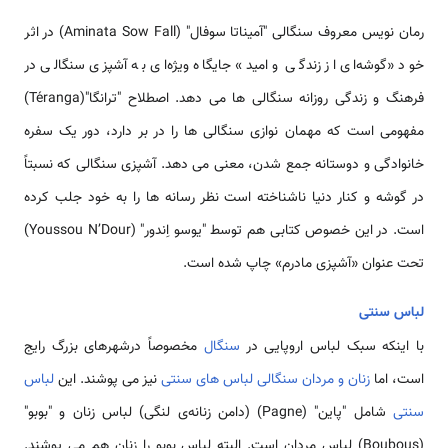
رمان نویس معروف سنگالی "آمیناتا سوفال" (Aminata Sow Fall) در اثر
خود «گوشه‌ای از زندگی و امید» جایگاه ویژه‌ای به آشپزی سنگالی در
فرهنگ و زندگی روزانه سنگالی ها می دهد. اصطلاح "ترانگا"(Téranga)
مفهومی است که مهمان نوازی سنگالی ها را در بر دارد، دور یک سفره
خانوادگی و دوستانه جمع شدن، معنی می دهد. آشپزی سنگالی که نسبتاً
در گوشه و کنار دنیا ناشناخته است نظر رسانه ها را به خود جلب کرده
است. در این خصوص کتابی هم توسط "یوسو اِندور" (Youssou N’Dour)
تحت عنوان «آشپزی مادرم» چاپ شده است.
لباس سنتی
با اینکه سبک لباس اروپایی در
سنگال
مخصوصاً درشهرهای بزرگ رایج
است، اما
زنان و مردان سنگالی
لباس های سنتی
نیز می پوشند. این
لباس
سنتی
شامل "پاین" (Pagne) (دامن زنانه‌ی لنگی) لباس زنان و "بوبو"
(Boubous) لباس مردان است. البته لباس بوبو را زنان هم می پوشند.