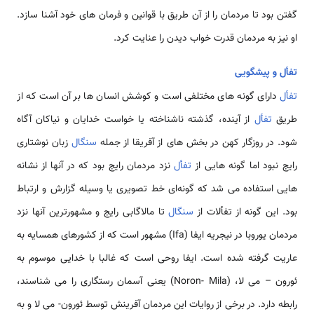
گفتن بود تا مردمان را از آن طریق با قوانین و فرمان های خود آشنا سازد.
او نیز به مردمان قدرت خواب دیدن را عنایت کرد.
تفأل و پیشگویی
تفأل
دارای گونه های مختلفی است و کوشش انسان ها بر آن است که از
طریق
تفأل
از آینده، گذشته ناشناخته یا خواست خدایان و نیاکان آگاه
شود. در روزگار کهن در بخش های از آفریقا از جمله
سنگال
زبان نوشتاری
رایج نبود اما گونه هایی از
تفأل
نزد مردمان رایج بود که در آنها از نشانه
هایی استفاده می شد که گونه‌ای خط تصویری یا وسیله گزارش و ارتباط
بود. این گونه از تفألات از
سنگال
تا مالاگابی رایج و مشهورترین آنها نزد
مردمان یوروبا در نیجریه ایفا (Ifa) مشهور است که از کشورهای همسایه به
عاریت گرفته شده است. ایفا روحی است که غالبا با خدایی موسوم به
ئورون – می لا، (Noron- Mila) یعنی آسمان رستگاری را می شناسند،
رابطه دارد. در برخی از روایات این مردمان آفرینش توسط ئورون- می لا و به