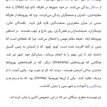
از
سنگال
زندگی می‌کنند. در خود شهر‌ها در اطراف کاخ اوبا (Oba) یا شاه
مغازه‌داران، تاجران و صنعتگران زندگی می‌کردند، چرا که یوروبا‌ها از نظر‌گاه
سنتی در میان ماهر‌ترین صنعت‌گران قاره قرار دارند. بافندگان عالی،
چرمکاران، شیشه‌سازان و نقش‌گران روی عاج و چوب هستند. در اساطیر
یوروبا‌ها ایله - هیفه مقام مهمی را اشغال می‌کند، چرا که نقطه‌ای‌ است که
زمین در آنجا آفریده شده است. اویو- اووو، که از آسمان به زمین گسیل
داشته شد تا این مهم را به انجام برساند، بنیان‌گزار خود شهر نیز شد.
هنگامی که اوریشاهای (Orishaha) دیگر، که در افسانه‌های یوروبا‌ها
خدایان ساکن آسمان هستند، دیدند که کار او خوب بود، پائین آمدند تا از
نزدیک نظاره کنند. یکی از آن‌ها اورومیلا (Ormila) بود که به مردم هنر
پیشگویی
را آموخت و شهر بنین را بنیان گذاشت.
دو نویسنده مطرح سنگالی نیز که در این خصوص آثاری را چاپ کرده اند: