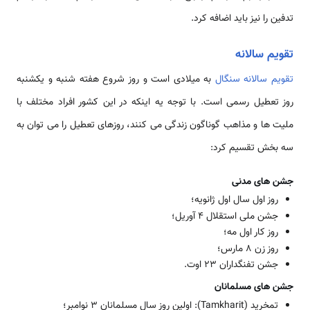
تدفین را نیز باید اضافه کرد.
تقویم سالانه
تقویم سالانه سنگال
به میلادی است و روز شروع هفته شنبه و یکشنبه
روز تعطیل رسمی است. با توجه یه اینکه در این کشور افراد مختلف با
ملیت ها و مذاهب گوناگون زندگی می کنند، روزهای تعطیل را می توان به
سه بخش تقسیم کرد:
جشن های مدنی
روز اول سال اول ژانویه؛
جشن ملی استقلال 4 آوریل؛
روز کار اول مه؛
روز زن 8 مارس؛
جشن تفنگداران 23 اوت.
جشن های مسلمانان
تمخرید (Tamkharit): اولین روز سال مسلمانان 3 نوامبر؛