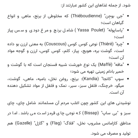
شود. از جمله غذاهای این کشور عبارتند از:
"جی بوجِن" (Thiéboudienne) که مخلوطی از برنج، ماهی و انواع
گیاهان است؛
"یاساپوله" (Yassa Poulet) شامل برنج و مرغ دودی و سس پیاز
است؛
"چره" (Thiéré) نوعی کوس کوس (Couscous) به معنی ارزن بو داده
است، گوشت بره، هویج، پیاز، کلم، کوس کوس، ارزن و گوجه مواد
آن است؛
"مافه" (Maffé) یک نوع خورشت شبیه فسنجان است که با گوشت و
خمیر بادام زمینی تهیه می شود؛
سوپ "کانجا" (Kandia): برنج، روغن نخل، بامیه، ماهی، گوشت،
میگو، خرچنگ، فلفل سبز، سیر، نمک و فلفل از مواد تشکیل دهنده
آن است.
نوشیدنی های این کشور چون اغلب مردم آن مسلمانند شامل چای، چای
سبز و "بی ساپ" (Bissap) که نوعی چای قرمز است می باشد. اما در
مناطق کازامانس مشروب نخل، "فلاگ" (Flag) و "گازل" (Gazelle) هم
تولید و مصرف می شود.