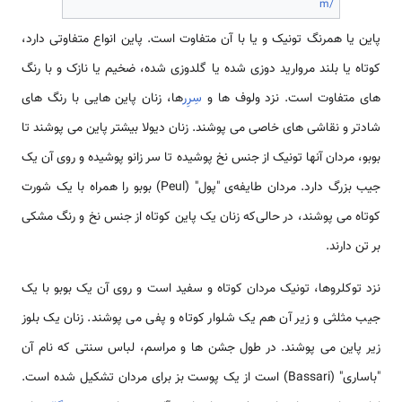
m/
پاین یا همرنگ تونیک و یا با آن متفاوت است. پاین انواع متفاوتی دارد،
کوتاه یا بلند مروارید دوزی شده یا گلدوزی شده، ضخیم یا نازک و با رنگ
های متفاوت است. نزد ولوف ها و
سِرِر
ها، زنان پاین هایی با رنگ های
شادتر و نقاشی های خاصی می پوشند. زنان دیولا بیشتر پاین می پوشند تا
بوبو، مردان آنها تونیک از جنس نخ پوشیده تا سر زانو پوشیده و روی آن یک
جیب بزرگ دارد. مردان طایفه‌ی "پول" (Peul) بوبو را همراه با یک شورت
کوتاه می پوشند، در حالی‌که زنان یک پاین کوتاه از جنس نخ و رنگ مشکی
بر تن دارند.
نزد توکلروها، تونیک مردان کوتاه و سفید است و روی آن یک بوبو با یک
جیب مثلثی و زیر آن هم یک شلوار کوتاه و پفی می پوشند. زنان یک بلوز
زیر پاین می پوشند. در طول جشن ها و مراسم، لباس سنتی که نام آن
"باساری" (Bassari) است از یک پوست بز برای مردان تشکیل شده است.