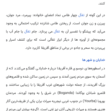
کنند.
در این گونه از
تفأل
چهار طاس نماد اعضای خانواده: پیرمرد، مرد جوان،
پیرزن و زن جوان است. از ریختن طاس شانزده ترکیب احتمالی به وجود
می‌آید که پیشگو با تفسیر آن به
تفأل
می پردازد. جام
تفأل
یا جام آب با
مجموعه‌ای از آویزه ها از دیگر ابزار تفألی است که برای کشف اسرار و
پی‌بردن به سحر و جادو در برخی از مناطق آفریقا کاربرد دارد.
خدایان و شهر ها
در اسطوره‌های دوسوی قاره آفریقا درباره خدایانی گفتگو می‌کنند که از
آسمان به سوی مردم زمین آمدند و سپس در زمین ساکن شده و قلمروهای
بزرگ آفریدند، از جمله دولت ‌شهرهای غرب آفریقا را با زیبایی ساختند و
قلمرو شبانان بوگاندا (Boganda) در شرق را به‌ وجود آوردند. مردمان
یوروبا (Yourba) در جنوب غربی نیجریه میراث‌ بران یکی از ظریف‌ترین آثار
هنری هستند و میراث تاریخی آنان نیز غنی است. اگرچه بیشتر این مردم از