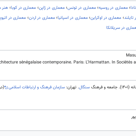
ادا
؛
معماری در روسیه
؛
معماری در تونس
؛
معماری در ژاپن
؛
معماری در کوبا
؛
هنر م
تایلند
؛
معماری در اوکراین
؛
معماری در اسپانیا
؛
معماری در اردن
؛
معماری در اتیوپ
ماری در سریلانکا
Masu
Architecture sénégalaise contemporaine. Paris: L’Harmattan. In Sociétés a
 فرهنگ
سنگال
. تهران:
سازمان فرهنگ و ارتباطات اسلامی
(در
ور