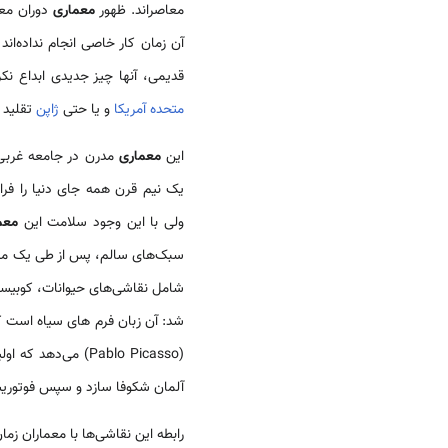
معاصراند. ظهور
معماری
آن زمان کار خاصی انجام نداده‌ا
قدیمی، آنها چیز جدیدی ابداع نکرده
متحده
آمریکا
و یا حتی
ژاپن
تقلید ک
این
معماری
مدرن در جامعه غربی 
یک نیم قرن همه جای دنیا را فراگر
ولی با این وجود سلامت این
معم
سبک‌های سالم، پس از طی یک مرح
شامل نقاشی‌های حیوانات، کوبیسم، اکسپرسیون
شد: آن زبان فرم های سیاه است که ج
آلمان شکوفا سازد و سپس فوتوریسم
رابطه این نقاشی‌ها با معماران ز