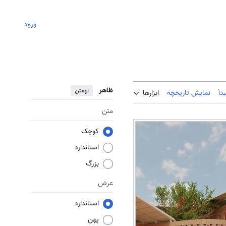
ورود
ظاهر
نهفتن
دأ
نمایش تاریخچه
ابزارها
متن
کوچک
استاندارد
بزرگ
عرض
استاندارد
پهن