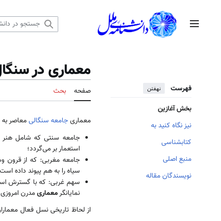
رش
ه
منوی اصلی
حتوا
معماری در سنگا
فهرست
نهفتن
صفحه
بحث
بخش آغازین
معماری
جامعه سنگالی
معاصر به 
نیز نگاه کنید به
جامعه سنتی که شامل هنر س
کتابشناسی
استعمار بر می‌گردد؛
منبع اصلی
جامعه مغربی: که از قرون و
سیاه را به هم پیوند داده اس
نویسندگان مقاله
سهم غربی: که با گسترش است
نمایانگر
معماری
مدرن امروزی
از لحاظ تاریخی نسل فعال معماران