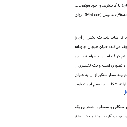
اشان) با آفرینش‌های خود موضوعات
بسیار منطقی از خود ارائه می‌دادند. بدون نقاشانی همانند ولامینک (Vlamink)، درن (Derain)، پیکاسو (Picasso)، ماتیس (Matisse)، ژوان
 که شاید باید یک بخش از آن را
یده‌اند این‌گونه تعریف می‌کند: «بیان هیجان جاودانه
تم در فضا». اما چه رابطه‌ای بین
ی و تصوری است و یک تفسیری از
ولد سدار سنگور از آن به عنوان
ارائه اشکال و مفاهیم این تصاویر
]
۱
.
نگالی و سودانی - صحرایی یک
غرب و آفریقا بوده و یک الحاق