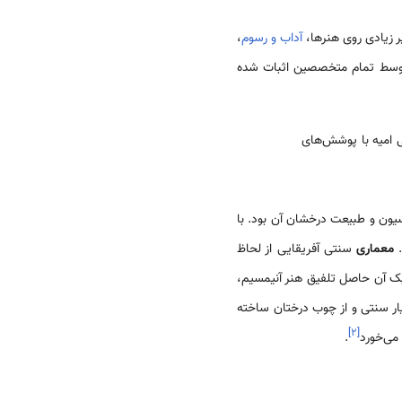
ر زیادی روی هنرها،
آداب و رسوم
،
توسط تمام متخصصین اثبات شده
 از درخت نخل؛ سقف‌هایی از چوب تِک (Teck) مساجد بنی امیه با پوشش‌های
ون و طبیعت درخشان آن بود. با
.
معماری
سنتی آفریقایی از لحاظ
آن حاصل تلفیق هنر آنیمسیم،
ار سنتی و از چوب درختان ساخته
]
۲
[
می‌خورد
.