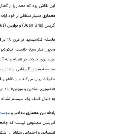
این نقاش بود که معمار را از گفتا
معماری
گریس (Juan Gris) و بواوس (Bauhaus) تاریخ معماری اروپایی هرگز شکل نمی گرفت.
فلسفه کلاسیسیم در قرن 18 در اروپا شکل گرفت. اما
غرب برای حرکت در فضا» و به آن می
مجسمه سازی آفریقایی و هنر و م
حقیقت بیان می‌کند و از ظاهر و 
«تصویری نمادین و موزون» یاد می‌ک
به دنبال کشف یک سیستم نشانه 
رابطه بین
معماری
معاصر و
مجسمه
آفرینش مصنوعی نیست که جامعه آ
اقتصادی و اجتماعی متقابل را شکوف