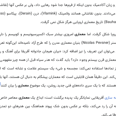
ر و زبان آکادمیک بدون اینکه از فرم‌ها جدا شود رهایی داد، ولی بر عکس آنها (نق
معماری
امروزی بیشتر سبک اکسپرسیونیسم و کوبیسم را دارد
مدیون هنر سیاه دانست. نیکولاپوسنر (Nicolas Pevsner) بنیان معماری مدرن را که طرح آزاد نام
‌توان این تعریف را نیز اضافه کرد: «بیان هیجان جادوانه آفریقا برای آهنگ و ری
عماری قرن بیستم وجود دارد؟ باید گفت که هنر سیاه قبل از همه چیز مفهوم
از نمادها استفاده نمی‌کند: مجسمه و شیء یک سیستم علامت و نشانه است که لئوی
ند. این دقیقاً همان قابلیتی است که معماران پیشگام به دنبال آن هستند، آنها با 
[
هستند که با یک سری داده‌های فنی جدید روشن، یک موضوع
معماری
را بیان کنند
 سازی
آفریقایی نمایانگر یک پدیده برگشت است: ابداع یک
معماری
معاصر خاص س
ن را رد می‌کند، بلکه بر عکس بدون شک پیوند هماهنگ بین هنرهای دو تمدن، 
ا می‌کند.