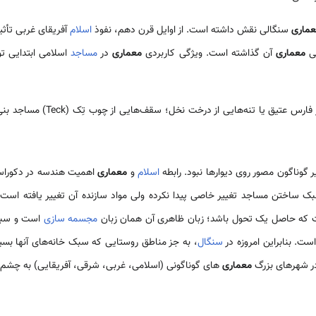
عماری
سنگالی نقش داشته است. از اوایل قرن دهم، نفوذ
اسلام
آفریقای غربی تأثی
تی
معماری
آن گذاشته است. ویژگی کاربردی
معماری
در
مساجد
اسلامی ابتدایی 
«ستون‌هایی از مرمر فارس عتیق یا تنه‌هایی
 گوناگون مصور روی دیوارها نبود. رابطه
اسلام
و
معماری
اهمیت هندسه در دکوراسی
ک ساختن مساجد تغییر خاصی پیدا نکرده ولی مواد سازنده آن تغییر یافته است
که حاصل یک تحول باشد؛ زبان ظاهری آن همان زبان
مجسمه سازی
است و سبک 
ست. بنابراین امروزه در
سنگال
، به جز مناطق روستایی که سبک خانه‌های آنها بسی
معماری
های گوناگونی (اسلامی، غربی، شرقی، آفریقایی) به چشم 