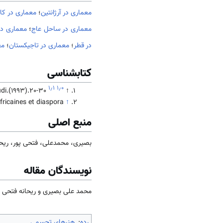
معماری در آرژانتین
؛
معماری در کان
معماری در ساحل عاج
؛
معماری در 
در قطر
؛
معماری در تاجیکستان
؛
مع
کتابشناسی
۱٫۱
۱٫۰
di.(1993).20-30
↑
fricaines et diaspora.
↑
منبع اصلی
بصیری، محمدعلی، فتحی پور، ریحانه (1401). جامعه و
نویسندگان مقاله
محمد علی بصیری و ریحانه فتحی پ
رده
:
هنرهای تجسمی