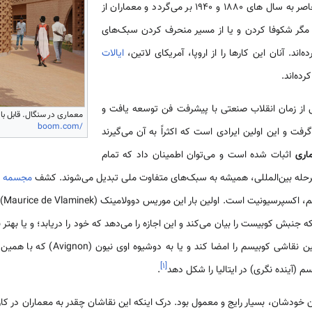
دوران معاصر به سال های 1880 و 1940 بر می‌گردد و معماران از
ند مگر شکوفا کردن و یا از مسیر منحرف کردن سبک‌های
‌اند. آنان این کارها را از اروپا، آمریکای لاتین،
ایالات
رده‌اند.
از زمان انقلاب صنعتی با پیشرفت فن توسعه یافت و
معماری در سنگال. قابل باز
boom.com/
فت و این اولین ایرادی است که اکثراً به آن می‌گیرند
اری
اثبات شده است و می‌توان اطمینان داد که تمام
له بین‌المللی، همیشه به سبک‌های متفاوت ملی تبدیل می‌شوند. کشف
مجسمه 
یت است. اولین بار این موریس دوولامینک (Maurice de Vlaminek) بود که با
نبش کوبیست را بیان می‌کند و این اجازه را می‌دهد که خود را دریابد؛ و یا بهتر بگ
(Pablo Picasso) می‌دهد که اولین نقاشی ک
]
۱
[
 (آینده نگری) در ایتالیا را شکل دهد
.
مان خودشان، بسیار رایج و معمول بود. درک اینکه این نقاشان چقدر به معماران در 