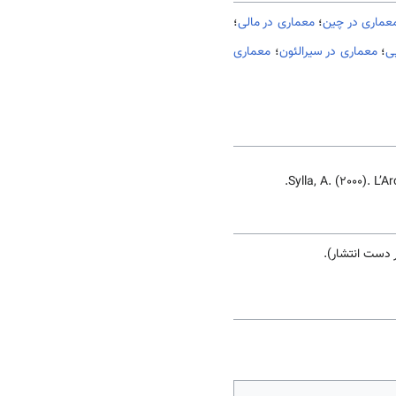
عماری در چین
؛
معماری در مالی
؛
ی
؛
معماری در سیرالئون
؛
معماری
Sylla, A. (2000). L’
 دست انتشار).