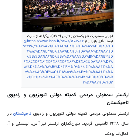
اجرای سمفونیک تاجیکستان و فارس (1403). برگرفته از سایت
ایسنا، قابل بازیابی از
https://www.isna.ir/news/1403022
719990/%D8%A7%D8%AC%D8%B1%D8%A7%DB%8C-%D
9%85%D8%B4%D8%AA%D8%B1%DA%A9-%D8%A7%D
8%B1%DA%A9%D8%B3%D8%AA%D8%B1-%D8%B3%D
9%85%D9%81%D9%88%D9%86%DB%8C%DA%A9-%D9%
81%D8%A7%D8%B1%D8%B3-%D9%88-%D8%AA%D8%A
7%D8%AC%DB%8C%DA%A9%D8%B3%D8%AA%D8%A
7%D9%86-%D8%AF%D8%B1-%D8%B4%DB%8C%D8%B
1%D8%A7%D8%B2
ارکستر سمفونی مردمی کمیته دولتی تلویزیون و رادیوی
تاجیکستان
ارکستر سمفونی مردمی کمیته دولتی تلویزیون و رادیوی
تاجیکستان
در
سال 1938 تأسیس گردید. بنیان‌گذاران ارکستر نیز آ.س. لینسکی و آ.
کمال‌اف بودند.