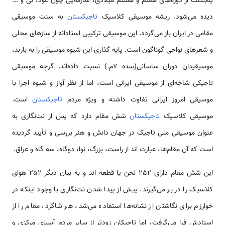
پنج­کنت از دوره‌‌های هفتم و هشتم میلادی، ساز‌هایی چون عود، نی و ...
دیده می‌شود. ریشه موسیقی کلاسیک
تاجیکستان
به سنت موسیقی
مقامی در ایران باز می‌گردد. این موسیقی ترکیبی استادانه از ساز‌های محلی
و شعر‌های نواحی گوناگون است. پایه گذاری این شیوه موسیقی را به باربد،
موسیقی­دان دوران ساسانی(سده 7م.) نسبت داده‌اند. گرچه موسیقی
تاجیکی شاخه‌ای از موسیقی ایرانی است، اما از نظر آواز و شیوه اجرا با
موسیقی امروز ایرانی تفاوت داشته و ویژه مردم
تاجیکستان
است.
موسیقی کلاسیک
تاجیکستان
شش مقام دارد که پس از نت­‌نگاری به
عنوان موسیقی ملی تاجیک در جهان دانش و هنر بررسی و تأیید گردیده
است که آن مقام­‌ها، عبارت اند از راست، بزرگ، نوا، دوگاه، سه گاه و عراق.
این شش مقام دارای 252 لحن یا قطعه اند و به بیان دیگر 252 هوای
کلاسیک را در بر می­‌گیرند. پیش از پیدا شدن نت‌­نگاری با وجود اینکه در
خوارزم برای نگاشتن از نشانه­‌ها استفاده می‌­شد، هر شاگرد، مقام را از
استادش فرا می‌گرفت، اما تاجیکان زودتر از سایر مردم آسیای مرکزی و