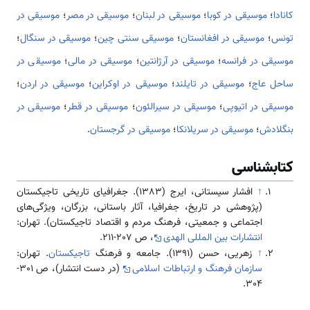
کانادا
؛
موسیقی در کوبا
؛
موسیقی در لبنان
؛
موسیقی در مصر
؛
موسیقی در
تونس
؛
موسیقی در افغانستان
؛
موسیقی سنتی چین
؛
موسیقی در سنگال
؛
موسیقی در فرانسه
؛
موسیقی در آرژانتین
؛
موسیقی در مالی
؛
موسیقی در
ساحل عاج
؛
موسیقی در تایلند
؛
موسیقی در اوکراین
؛
موسیقی در اردن
؛
موسیقی در اتیوپی
؛
موسیقی در سیرالئون
؛
موسیقی در قطر
؛
موسیقی در
بنگلادش
؛
موسیقی در سریلانکا
؛
موسیقی در گرجستان
.
کتابشناسی
↑
افشار سیستانی، ایرج (1383). جغرافیای تاریخی تاجیکستان
(پژوهشی در تاریخ، جغرافیا، آثار باستانی، بزرگان، ویژگی‌های
اجتماعی و جمعیتی، فرهنگ مردم و اقتصاد تاجیکستان). تهران:
انتشارات بین المللی الهدی
، ص 207-211.
↑
زهریی، حسن (1391). جامعه و فرهنگ
تاجیکستان
. تهران:
سازمان فرهنگ و ارتباطات اسلامی
(در دست انتشار)، ص 301-
304.