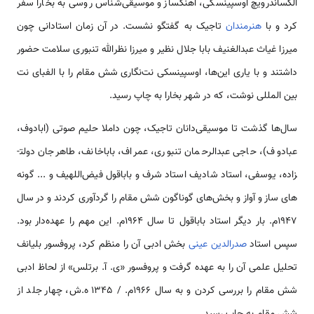
الکساندرویچ اوسپینسکی، آهنگ­ساز و موسیقی‌شناس روسی به بخارا سفر
کرد و با
هنرمندان
تاجیک به گفتگو نشست. در آن زمان استادانی چون
میرزا غیاث عبدالغنیف بابا جلال نظیر و میرزا نظرالله تنبوری سلامت حضور
داشتند و با یاری این‌ها، اوسپینسکی نت‌­نگاری شش مقام را با الفبای نت
بین المللی نوشت، که در شهر بخارا به چاپ رسید.
سال­‌ها گذشت تا موسیقی­‌دانان تاجیک، چون داملا حلیم صوتی (ابادوف،
عبادوف)، حاجی عبدالرحمان تنبوری، عمراف، باباخانف، طاهرجان دولت­
زاده، یوسفی، استاد شادیف استاد شرف و باباقول فیض‌­الله­یف و ... گونه­‌
های ساز و آواز و بخش‌های گوناگون شش مقام را گردآوری کردند و در سال
1947م. بار دیگر استاد باباقول تا سال 1964م. این مهم را عهده‌­دار بود.
سپس استاد
صدرالدین عینی
بخش ادبی آن را منظم کرد، پروفسور بلیانف
تحلیل علمی آن را به عهده گرفت و پروفسور «ی. آ. برتلس» از لحاظ ادبی
شش مقام را بررسی کردن و به سال 1966م. / 1345 ه.ش، چهار جلد از
شش مقام به چاپ رسید.