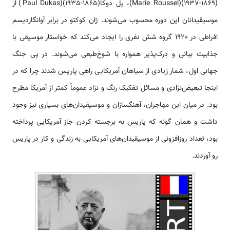
Marie Roussel)(1937-1869))، پل دوکاPaul Dukas)(1935-1865)) از
موسیقیدانان این دوره محسوب می‌شوند. ژان کوکتو در برابر آوانگارديسم
افراطی در 1920 گروه شش نفری را ایجاد می‌کند که خواستار موسيقی با
جذابيت بيانی و درک‌پذير همواره با شوخ‌طبعی می‌شوند. در پی جنگ
جهانی اول، شمار زيادی از سياهان آمريكايی راهی پاريس شدند چرا كه در
اينجا تبعيض‌نژادی و مسائل تفكيک رنگ و نژاد عموماً كمتر از آمريكا مطرح
بود. در ميان اين مهاجران، آهنگسازان و موسيقيدان‌های بسياری نيز وجود
داشت و همان گونه كه پاريس به برجسته كردن جاز آمريكايی پرداخته
بود، تعداد روزافزونی از موسيقيدان‌های آمريكايی به زندگی و كار در پاريس
رو آوردند.