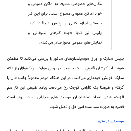
مكان‌هاى خصوصى مشرف به اماكن عمومى و
خود اماكن عمومى ممنوع است. براى اين كار
بايستى اجازه كتبى از پليس دريافت كرد.
پليس نيز تنها جهت كارهاى تبليغاتى و
نمايش‌هاى عمومى مجوز صادر مى‌كند».
پليس مدارک و اوراق موسيقىدان‌هاى مذكور را بررسى مى‌كنند تا مطمئن
شوند، آيا كارشان قانونى است يا خير. در برخى موارد موزيک‌نوازان از ارائه
مدارک خويش خوددارى مى‌كنند، در اين هنگام مردم معمولاً جانب آنان را
گرفته و طبيعتاً يک ناآرامى كوچک رخ مى‌دهد. پيامد طبيعى اين كار هم
افزوده شدن تعداد تماشاچيان موسيقى‌هاى خيابانى است. بهتر است
قضيه به صورت مسالمت آميز حل و فصل شود.
موسيقى در مترو