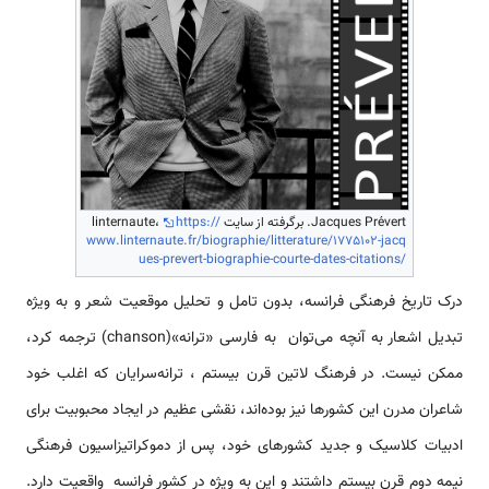
Jacques Prévert. برگرفته از سایت linternaute،
https://
www.linternaute.fr/biographie/litterature/1775102-jacq
ues-prevert-biographie-courte-dates-citations/
درک تاریخ فرهنگی فرانسه، بدون تامل و تحلیل موقعیت شعر و به ویژه
تبدیل اشعار به آنچه می‌توان به فارسی «ترانه»(chanson) ترجمه کرد،
ممکن نیست. در فرهنگ لاتین قرن بیستم ، ترانه‌سرایان که اغلب خود
شاعران مدرن این کشورها نیز بوده‌اند، نقشی عظیم در ایجاد محبوبیت برای
ادبیات کلاسیک و جدید کشورهای خود، پس از دموکراتیزاسیون فرهنگی
نیمه دوم قرن بیستم داشتند و این به ویژه در کشور فرانسه واقعیت دارد.