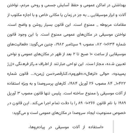
بهداشتى در اماكن عمومى و حفظ آسايش جسمى و روحى مردم، نواختن
آلات و ابزار موسيقايى _ به جز در زمان يا مكانى خاص و با اجازه مكتوب از
مقامات مربوطه _ ممنوع است. اين قانون بسيار روشن و واضح است.
نواختن موسيقى در مكان‌هاى عمومى ممنوع است. با اين وجود قانون
شماره ۱۰۶۳۴- ۸۲، مصوب ۹ سپتامبر ۱۹۸۲، چنين می‌گويد: «فعاليت‌هاى
موسيقايى از ساعت ۱۰ صبح تا ۲ بعد از ظهر در مكان‌هاى عمومى و نواحى
تعيين شده، مجاز است. اين نواحى عبارتند از اطراف مركز فرهنگى «ژرژ
پمپيدو»، حوالى «لزهال»،«فوروم»،كنارقصر«سن ژرمن»... قانون شماره
۱۰۴۲۲_ ۸۴ مصوب ۲۶ آوريل ۱۹۸۴، كار‌هاى پرسروصدا و به ويژه استفاده
از آلات موسيقى را ممنوع ساخته است. پليس تنها قانون مصوب ۳ آوريل
۱۹۸۹ با نام قانون ۱۰۲۶۶- ۸۹ را با دقت تمام اجرا مى‌كند. اين قانون در
خصوص ممنوعيت ايجاد سروصدا در مكان‌هاى عمومى است و مى‌گويد:
«استفاده از آلات موسيقى در پياده‌روها،