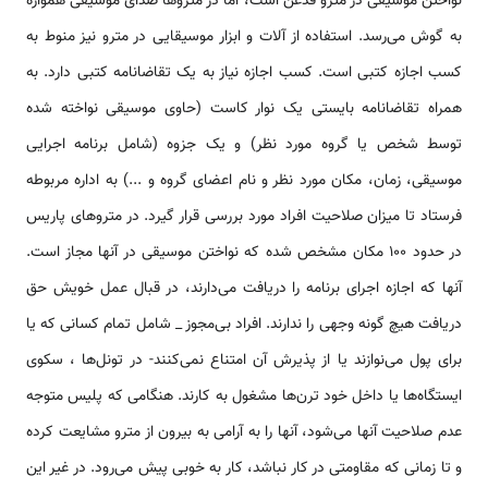
نواختن موسيقى در مترو قدغن است، اما در متروها صداى موسيقى همواره
به گوش مى‌رسد. استفاده از آلات و ابزار موسيقايى در مترو نيز منوط به
كسب اجازه كتبى است. كسب اجازه نياز به يک تقاضانامه كتبى دارد. به
همراه تقاضانامه بايستى يک نوار كاست (حاوى موسيقى نواخته شده
توسط شخص يا گروه مورد نظر) و يک جزوه (شامل برنامه اجرايى
موسيقى، زمان، مكان مورد نظر و نام اعضاى گروه و ...) به اداره مربوطه
فرستاد تا ميزان صلاحيت افراد مورد بررسى قرار گيرد. در متروهاى پاريس
در حدود ۱۰۰ مكان مشخص شده كه نواختن موسيقى در آنها مجاز است.
آنها كه اجازه اجراى برنامه را دريافت مى‌دارند، در قبال عمل خويش حق
دريافت هيچ گونه وجهى را ندارند. افراد بى‌مجوز _ شامل تمام كسانى كه يا
براى پول مى‌نوازند يا از پذيرش آن امتناع نمى‌كنند- در تونل‌ها ، سكوى
ايستگاه‌ها يا داخل خود ترن‌ها مشغول به كارند. هنگامى كه پليس متوجه
عدم صلاحيت آنها مى‌شود، آنها را به آرامى به بيرون از مترو مشايعت كرده
و تا زمانى كه مقاومتى در كار نباشد، كار به خوبى پيش مى‌رود. در غير اين