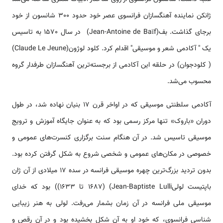
ژانکن نماینده آهنگسازان فرانسوی عصر خود حدود 300 شانسون از خود
برجای گذاشت. بف(Jean-Antoine de Baïf) در سال 1570 به تاسیس
یک " آکادمی شعر و موسیقی" اقدام کرد. کلود‌ لو‌ژون(Claude Le Jeune)
( کلودجوان) در حلقه این آکادمی از برجسته‌ترین آهنگسازان طرفدار گروه
محسوب می‌شد.
آكادمی سلطنتی موسيقی كه در اواخر قرن ۱۷ بنيان نهاده شد، در طول
دوران «باروک» تنها مركز رسمی بود كه به عنوان جايگاه آموزش و ترويج
موسيقی تاسيس شد. در آن هنگام سنت برگزاری كنسرت‌های عمومی و
خصوصی در مكان‌های عمومی و شخصی شروع به شكل گرفتن كرده بود.
بدون تردید بزرگ‌ترین چهره موسیقی فرانسه در سده 17 میلادی از آن ژان
باپتیست لولیJean-Baptiste Lulli) (1687 تا 1633)) بود كه خدای
موسیقی ملی فرانسه در آن زمان بشمار می‌رفت. لولی به هنر زیبایی
شناسی فرانسوی، که خود او به آن شکل بخشیده بود و در آن رقص و