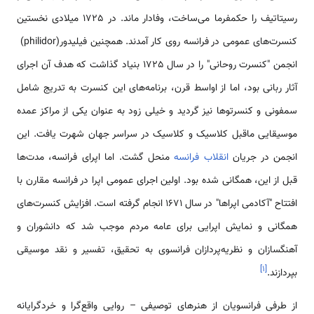
رسیتاتیف را حکمفرما می‌ساخت، وفادار ماند. در 1725 میلادی نخستین
کنسرت‌های عمومی در فرانسه روی کار آمدند. همچنين فیلیدور(philidor)
انجمن "کنسرت روحانی" را در سال 1725 بنیاد گذاشت که هدف آن اجرای
آثار ربانی بود، اما از اواسط قرن، برنامه‌های این کنسرت به تدريج شامل
سمفونی و کنسرتوها نیز گردید و خیلی زود به عنوان یکی از مراکز عمده
موسیقایی ماقبل کلاسیک و کلاسیک در سراسر جهان شهرت یافت. اين
انجمن در جریان
انقلاب فرانسه
منحل گشت. اما اپرای فرانسه، مدت‌ها
قبل از این، همگانی شده بود. اولین اجرای عمومی اپرا در فرانسه مقارن با
افتتاح "آکادمی اپراها" در سال 1671 انجام گرفته است. افزایش کنسرت‌های
همگانی و نمایش اپرایی برای عامه مردم موجب شد که دانشوران و
آهنگسازان و نظریه‌پردازان فرانسوی به تحقیق، تفسیر و نقد موسیقی
]
۱
[
بپردازند.
از طرفی فرانسویان از هنرهای توصیفی – روایی واقع‌گرا و خردگرایانه