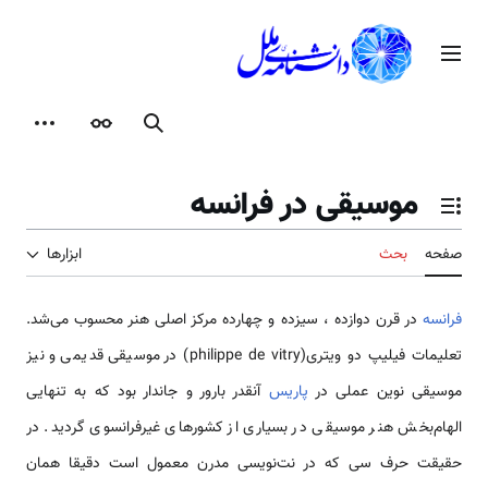
رش
ه
منوی اصلی
حتوا
جستجو
ظاهر
ابزارها
موسیقی در فرانسه
تغییر وضعیت فهرست محتویات
صفحه
بحث
ابزارها
فرانسه
در قرن دوازده ، سیزده و چهارده مرکز اصلی هنر محسوب می‌شد.
تعلیمات فیلیپ دو ویتری(philippe de vitry) در موسیقی قدیمی و نیز
موسیقی نوین عملی در
پاریس
آنقدر بارور و جاندار بود که به تنهایی
الهام‌بخش هنر موسیقی در بسیاری از کشورهای غیرفرانسوی گردید. در
حقیقت حرف سی که در نت‌نویسی مدرن معمول است دقیقا همان