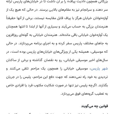
بزرگانی همچون «اديت پياف» را بر آن داشت تا در خيابان‌های پاريس ترانه
سر دهند و سرانجام نيز به مقام‌های بالايی برسند. در حالی كه هيچ يک از
آوازه‌خوانان خيابان هرگز با پياف قابل مقايسه نيستند، برخی از آنها حقيقتاً
هنرمندان بزرگی به حساب می‌آيند و بسياری از آنها از ابتدا تا انتها همچنان
يک آوازه‌خوان خيابانی باقی مانده‌اند. هنرمندان خيابانی به گونه‌ای روزافزون
به جاهای مختلف پاريس سفر كرده و به اجرای برنامه می‌پردازند. در حالى
كه موسيقى، هميشه يكى از ويژگى‌هاى خيابان‌هاى پاريس بوده است، در
سال‌هاى اخير موسيقى خيابانى، رو به نقصان گذاشته و برخی از ساكنان
شهر پاريس
، موسيقی خيابانی را همچون يک مزاحم تلقی می‌كنند و
ترديدی به خود راه نمی‌دهند كه جهت دفع اين مزاحم، پليس را در جريان
بگذارند. اگرچه پليس نيز تنها در صورت شكايت مكتوب فرد يا افرادی خاص
به تعقيب گروه‌های فوق می‌پردازد.
قوانين چه مى‌گويند