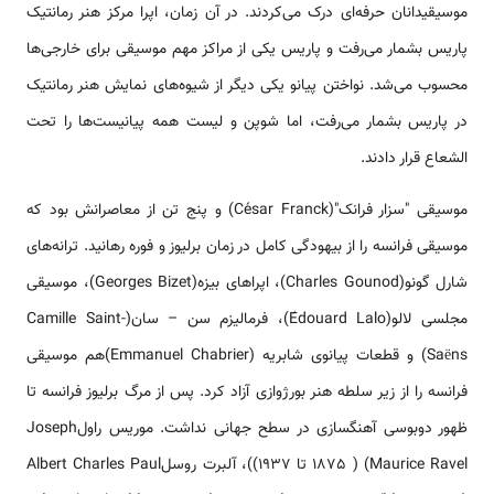
موسیقیدانان حرفه‌ای درک می‌کردند. در آن زمان، اپرا مرکز هنر رمانتیک
پاریس بشمار می‌رفت و پاریس یکی از مراکز مهم موسیقی برای خارجی‌ها
محسوب می‌شد. نواختن پیانو یکی دیگر از شیوه‌های نمایش هنر رمانتیک
در پاریس بشمار می‌رفت، اما شوپن و لیست همه پیانیست‌ها را تحت
الشعاع قرار دادند.
موسیقی "سزار فرانک"(César Franck) و پنج تن از معاصرانش بود که
موسیقی فرانسه را از بیهودگی کامل در زمان برلیوز و فوره رهانید. ترانه‌های
شارل گونو(Charles Gounod)، اپراهای بیزه(Georges Bizet)، موسیقی
مجلسی لالو(Édouard Lalo)، فرمالیزم سن – سان(Camille Saint-
Saëns) و قطعات پیانوی شابریه (Emmanuel Chabrier)هم موسیقی
فرانسه را از زیر سلطه هنر بورژوازی آزاد كرد. پس از مرگ برلیوز فرانسه تا
ظهور دوبوسی آهنگسازی در سطح جهانی نداشت. موریس راولJoseph
Maurice Ravel) ( 1875 تا 1937))، آلبرت روسلAlbert Charles Paul