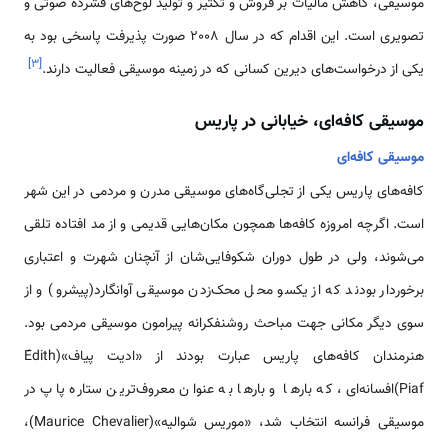
موسیقی، کاهش مالیات بر فروش و تکثیر و تولید لوح‌های فشرده صوتی و
تصویری است. این اقدام که در سال 2008 صورت پذیرفت پاسخی بود به
]
۳
[
یکی از درخواست‌های دیرین کسانی که در زمینه موسیقی فعالیت دارند.
موسيقی كافه‌ای، خيابانی در پاريس
موسيقی كافه‌ای
كافه‌های پاريس يكی از تجلی‌گاه‌های موسيقی مدرن و مردمی در اين شهر
است. اگرچه امروزه كافه‌ها همچون مكان‌هايی قديمی و از مد افتاده تلقی
می‌شوند، ولی در طول دوران شكوفايی‌شان از آنچنان شهرت و اعتباری
برخوردار بودند كه از يكسو محل محک‌زدن موسيقی آوانگارد(پيشرو) و از
سوی ديگر مكانی جهت مباحث روشنفكرانه پيرامون موسيقی مردمی بود.
هنرمندان كافه‌های پاريس عبارت بودند از «اديت پياف»(Édith
Piaf)افسانه‌ای، كه بارها و بارها به عنوان معروف‌ترين ستاره پاپ در
موسيقی فرانسه انتخاب شد، «موريس شواليه»(Maurice Chevalier)،