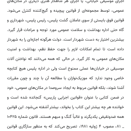
اجراى موسيقى خيابانى، يا اجراى هر شاهكار هنرى ديگرى در مكان‌هاى
عمومى، توسط مجموعه‌اى از قوانين پيچيده و گيج‌كننده كنترل مى‌شود.
قوانين فوق بايستى از سوى عاملان گشت پليس، رئيس پليس، شهردارى و
گاه حتى اداره بهداشت و سلامت عمومى مورد توجه و مراعات قرار گيرد.
بيشترين اختيار به دست شهردار است. دولت هرگونه اجازه‌اى را به شهردار
داده است تا تمام امكانات لازم را جهت حفظ نظم، بهداشت و امنيت
مكان‌هاى عمومى به كار گيرد. در حالى كه همه مى‌دانند كه نواختن آلات
موسيقى در خيابان‌ها عملى ممنوع است ولى در اداره پليس هيچ كتابچه
خاصى وجود ندارد كه موزيک‌نوازان با مطالعه آن با چند و چون مقررات
آشنا شوند، بلكه قوانين مربوط به ايجاد سروصدا در مكان‌هاى عمومى، خود
در ضمن كتابى با عنوان «قوانين اجرايى پاريس» گنجانده شده است و
خواننده هر چه بيشتر اين كتاب را بخواند، بيشتر آشفته مى‌شود. اين قوانين
همه ضدونقيض يكديگرند و غالباً گنگ و مبهم هستند. قانون شماره ۱۰۴۲۵
_ ۸۱، مصوب ۴ ژوئيه ۱۹۸۱، تصريح مى‌كند كه به منظور سازگارى قوانين