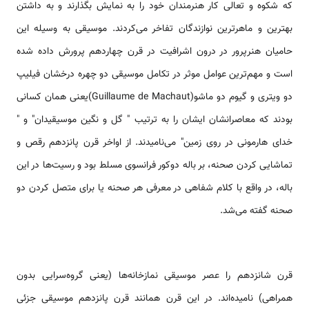
که شکوه و تعالی کار هنرمندان خود را به نمایش بگذارند و به داشتن
بهترین و ماهرترین نوازندگان تفاخر می‌کردند. موسیقی به وسیله این
حامیان هنرپرور در درون اشرافیت در قرن چهاردهم پرورش داده شده
است و مهم‌ترین عوامل موثر در تکامل موسیقی دو چهره درخشان فیلیپ
دو ویتری و گیوم دو ماشو(Guillaume de Machaut)یعنی همان کسانی
بودند که معاصرانشان ایشان را به ترتیب " گل و نگین موسیقیدان" و "
خدای هارمونی در روی زمین" می‌نامیدند. از اواخر قرن پانزدهم رقص و
تماشایی کردن صحنه، بر باله دوکور فرانسوی مسلط بود و رسیت‌ها در این
باله، در واقع با کلام شفاهی در معرفی هر صحنه یا برای متصل کردن دو
صحنه گفته می‌شد.
قرن شانزدهم را عصر موسیقی نمازخانه‌ها (یعنی گروه‌سرایی بدون
همراهی) نامیده‌اند. در اين قرن همانند قرن پانزدهم موسیقی جزئی