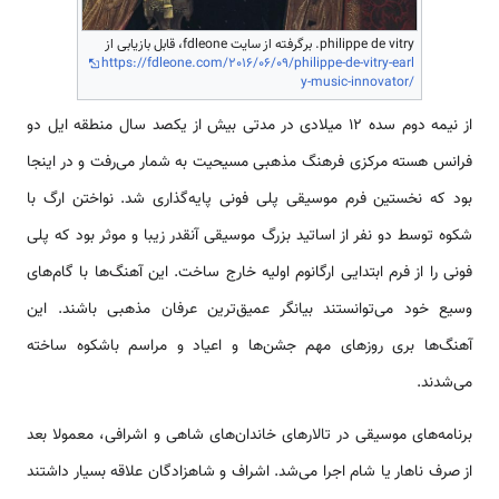
philippe de vitry. برگرفته از سایت fdleone، قابل بازیابی از
https://fdleone.com/2016/06/09/philippe-de-vitry-earl
y-music-innovator/
از نیمه دوم سده 12 میلادی در مدتی بیش از یکصد سال منطقه ایل دو
فرانس هسته مرکزی فرهنگ مذهبی مسیحیت به شمار می‌رفت و در اینجا
بود که نخستین فرم موسیقی پلی فونی پایه‌گذاری شد. نواختن ارگ با
شکوه توسط دو نفر از اساتید بزرگ موسیقی آنقدر زیبا و موثر بود که پلی
فونی را از فرم ابتدایی ارگانوم اولیه خارج ساخت. این آهنگ‌ها با گام‌های
وسیع خود می‌توانستند بیانگر عمیق‌ترین عرفان مذهبی باشند. این
آهنگ‌ها بری روزهای مهم جشن‌ها و اعیاد و مراسم باشکوه ساخته
می‌شدند.
برنامه‌های موسیقی در تالارهای خاندان‌های شاهی و اشرافی، معمولا بعد
از صرف ناهار یا شام اجرا می‌شد. اشراف و شاهزادگان علاقه بسیار داشتند