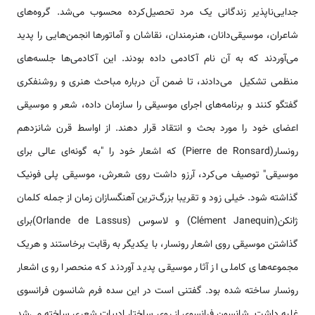
جدایی‌ناپذیر زندگانی یک مرد تحصیل‌کرده محسوب می‌شد. گروه‌های
شاعران، موسیقی‌دانان، هنرمندان، نقاشان و آماتورها انجمن‌هایی را پدید
می‌آوردند که به آن نام آکادمی داده بودند. این آکادمی‌ها جلسه‌های
منظمی تشکیل می‌دادند، تا ضمن آن درباره مباحث هنری و روشنفکری
گفتگو کنند و برنامه‌های اجرای موسیقی را سازمان داده، شعر و موسیقی
اعضای خود را مورد بحث و انتقاد قرار دهند. از اواسط قرن شانزدهم
رونسار(Pierre de Ronsard) که اشعار خود را "به گونه‌ای عالی برای
موسیقی" توصیف می‌کرد، آرزو داشت روی شعرش، موسیقی پلی فونیک
گذاشته شود. خیلی زود و تقریبا بزرگ‌ترین آهنگسازان زمان از جمله كلمان
ژانکن(Clément Janequin) و لاسوس (Orlande de Lassus)برای
گذاشتن موسیقی روی اشعار رونسار، با یکدیگر به رقابت برخاستند و هریک
مجموعه‌های کاملی از آثار موسیقی پدید آوردند که منحصرا روی اشعار
رونسار ساخته شده بود. گفتنی است در اين سده فرم شانسون فرانسوی
غلبه داشت. شانسون فرانسوی از روی ساختار ادبیات شعری ساخته می‌شد