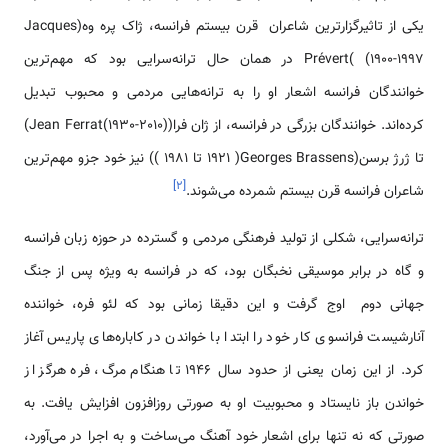
یکی از تاثیر‌گزارترین شاعران قرن بیستم فرانسه، ژاک پره وه(Jacques
Prévert( (1900-1997 در همان حال ترانه‌سرایی بود که مهم‌ترین
خوانندگان فرانسه اشعار او را به ترانه‌هایی مردمی و محبوب تبدیل
کرده‌اند. خوانندگان بزرگی در فرانسه، از ژان فرا(Jean Ferrat(1930-2010))
تا ژرژ برسن(Georges Brassens( 1921 تا 1981 )) نیز خود جزو مهم‌ترین
]
۲
[
شاعران فرانسه قرن بیستم شمرده می‌شوند.
ترانه‌سرایی، شکلی از تولید فرهنگی مردمی و گسترده در حوزه زبان فرانسه
و گاه در برابر موسیقی نخبگان بود، که در فرانسه به ویژه پس از جنگ
جهانی دوم اوج گرفت و این دقیقا زمانی بود که لئو فره، خواننده
آنارشیست فرانسوی کار خود را ابتدا با خواندن در کاباره‌های پاریس آغاز
کرد. از این زمان یعنی از حدود سال 1946 تا هنگام مرگ، فره هرگز از
خواندن باز نایستاد و محبوبیت او به صورتی روزافزون افزایش یافت. به
صورتی که نه تنها برای اشعار خود آهنگ می‌ساخت و به اجرا در می‌آورد،