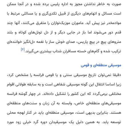
صورت به خاطر نداشتن مجوز به اداره پليس برده شده و در آنجا ممكن
است مسائل و اتهام‌هاى ديگرى از قبيل تكدى‌گرى و يا مسائلى مرتبط با
موادمخدر نيز پيش آيد. ماموران موزيک‌نوازان را متفرق مى‌كنند، آنها چند
قدم دور مى‌شوند اما باز در جايى ديگر و از دل تونل‌هاى كوتاه و بلند
متروهاى پيچ در پيچ پاريس، صداى خوش ساز با نغمه دل‌انگيز خواننده‌اى
]
۴
[
تركيب شده و گام‌هاى خسته مسافران شتاب بيشترى مى‌گيرند.
موسیقی منطقه‌ای و قومی
دقيقا نمی‌توان تاريخ موسیقی سنتی و یا قومی فرانسه را مشخص كرد،
زیرا اساسا انتقال این گونه موسیقی شفاهی است و به سابقه طولانی اقوام
مختلفی برمی‌گردد كه این کشور را تشكيل داده‌اند. در چهار گوشه فرانسه
موسیقی‌های منطقه‌ای خاص، وابسته به آن زبان و سنت‌های منطقه‌ای
هستند. بنابراین بدیهی است، موسیقی منطقه‌ای باید در کنار لهجه محلی
توسعه يابد. به همین دلیل یک موسیقیدان دوره گرد خیلی زود مورد