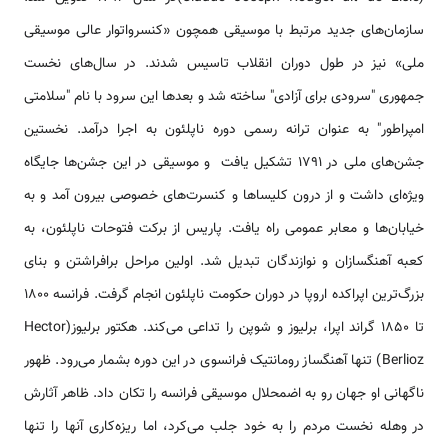
سازمان‌های جديد مرتبط با موسيقی همچون «كنسرواتوار عالی موسيقی
ملی» نیز در طول دوران انقلاب تاسيس شدند. در سال‌های نخست
جمهوری "سرودی برای آزادی" ساخته شد و بعدها این سرود با نام "سلامتی
امپراطور" به عنوان ترانه رسمی دوره ناپلئون به اجرا درآمد. نخستین
جشن‌های ملی در 1791 تشکیل یافت و موسیقی در این جشن‌ها جایگاه
ویژه‌ای داشت و از درون کلیساها و کنسرت‌های خصوصی بیرون آمد و به
خیابان‌ها و معابر عمومی راه یافت. پاریس از برکت فتوحات ناپلئون، به
کعبه آهنگسازان و نوازندگان تبدیل شد. اولین مراحل برافراشتن و بنای
بزرگ‌ترین اپراکده اروپا در دوران حکومت ناپلئون انجام گرفت. فرانسه 1800
تا 1850 گراند اپرا، برلیوز و شوپن را تداعی می‌کند. هکتور برلیوز(Hector
Berlioz) تنها آهنگساز رومانتیک فرانسوی در اين دوره بشمار می‌رود. ظهور
ناگهانی او جهان رو به اضمحلال موسیقی فرانسه را تکان داد. ظاهر آثارش
در وهله نخست مردم را به خود جلب می‌کرد، اما ریزه‌کاری آنها را تنها