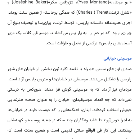
«ايو مونتان»(Yves Montand)، «ژوزفين بيكر»(Joséphine Baker) و
«شارل ترنت»Charles ) Trenet) كه همگی برخاسته از همين سنت بودند.
اجرای هنرمندانه «افسانه پاريس» توسط ترنت، بيان‌رسا و توصيف بليغ آن
چيزی بود كه مردم را به پاريس می‌كشاند. موسيقی كلاسيک «زير
آسمان‌های پاريس» تركيبی از تخيل و ظرافت است.
موسيقی خيابانی
صدای آوازهای سنتی همراه با نغمه آكاردئون بخشی از خيابان‌های شهر
پاريس را تشكيل می‌دهد. موسيقی در خيابان‌ها و متروی پاريس آزاد است.
مردمان نيز آزادند كه به موسيقی گوش فرا دهند. هيچ‌كس به درستی
نمی‌داند كه چه تعداد موسيقيدان، خيابان را به عنوان صحنه هنرنمايی
خويش انتخاب كرده‌اند. اينان، آهنگ‌هايی را كه دوست دارند در خيابان‌ها
به اجرا درمی‌آورند تا شايد رهگذران چند سكه در جعبه پوسيده و كهنه‌شان
بيفكنند. اين كار فی الواقع سنتی قديمی است و همين سنت است كه