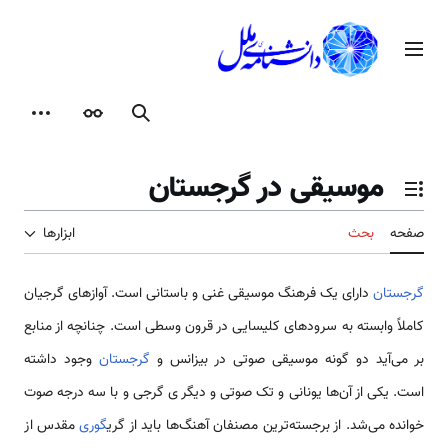
رش
ه
منوی اصلی
حتوا
جستجو
ظاهر
ابزارها
موسیقی در گرجستان
تغییر وضعیت فهرست محتویات
صفحه
بحث
ابزارها
گرجستان
دارای یک فرهنگ موسیقی غنی و باستانی است. آوازهای گرجیان
کاملاً وابسته به سرودهای کلیسایی در قرون وسطی است. چنانچه از منابع
بر می‌آید دو گونه موسیقی صوتی در بیزانس و
گرجستان
وجود داشته
است. یکی از آن‌ها یونانی و تک صوتی و دیگر ی گرجی و با سه درجه صوت
خوانده می‌شد. از برجسته‌ترین مصنفان آهنگ‌ها باید از گری
گوری
مقدس از